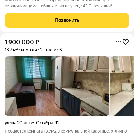
Код объекта: 2108503. Предлагаем купить комнату в
кирпичном доме - общежитии на улице 45 Стрелковой
Дивизии в Воронеже. Для тех, кто ищет доступное жильё в
развитом районе города. В пяти минутах есть всё
Позвонить
необходимое для жизни. Торговый центр, лес для
1 900 000
₽
13,7 м²
комната
2 этаж из 6
улица 20-летия Октября
,
92
Продаётся комната 13.7м2 в коммунальной квартире, отлично