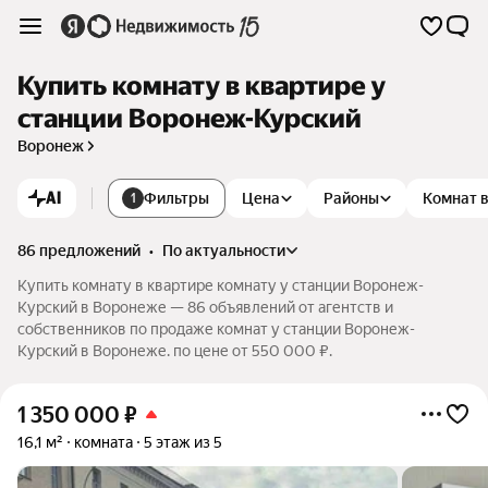
Купить комнату в квартире у
станции Воронеж-Курский
Воронеж
AI
Фильтры
Цена
Районы
Комнат 
1
86 предложений
•
по актуальности
Купить комнату в квартире комнату у станции Воронеж-
Курский в Воронеже — 86 объявлений от агентств и
собственников по продаже комнат у станции Воронеж-
Курский в Воронеже. по цене от 550 000 ₽.
1 350 000
₽
16,1 м²
комната
5 этаж из 5