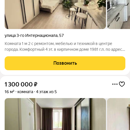
улица 3-го Интернационала
,
57
Комната 1 м 2 с ремонтом, мебелью и техникой в центре
города. Комфортный 4 эт. в кирпичном доме 1981 г.п. по адресу:
ул. 3 Интернационала, д. 57. Чистая и ухоженная,
благоустроенная территория вокруг дома с закрытым въездом
Позвонить
для машин. Остановка в
1 300 000
₽
16 м²
комната
4 этаж из 5