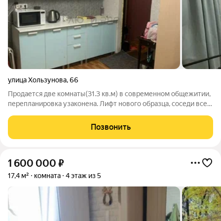
улица Хользунова
,
66
Продается две комнаты(31.3 кв.м) в современном общежитии,
перепланировка узаконена. Лифт нового образца, соседи все
дружные. Блочный тип. Вся сумма в договоре. Район с хорошо
развитой инфраструктурой. Одна остановка до Памятника
Позвонить
Славы, отличный
1 600 000
₽
17,4 м²
комната
4 этаж из 5