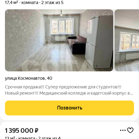
17,4 м²
комната
2 этаж из 5
улица Космонавтов
,
40
Срочная продажа!!! Супер предложение для студентов!!!
Новый ремонт!!! Медицинский колледж и кадетский корпус в
пяти минутах пешком!!! Центр города, школа, магазины и всё,
что нужно для комфортного проживания, развитая
Позвонить
инфраструктура, медицинские
1 395 000
₽
13 м²
комната
2 этаж из 4