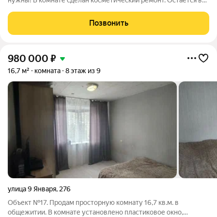
нужны! В комнате сделан косметический ремонт. Остается вся
мебель. Один собственник. Без ограничений и обременений.
Покажем в удобное для Вас время! Ждём вас на просмотр!
Позвонить
980 000
₽
16,7 м²
комната
8 этаж из 9
улица 9 Января
,
276
Объект №17. Продам просторную комнату 16,7 кв.м. в
общежитии. В комнате установлено пластиковое окно,