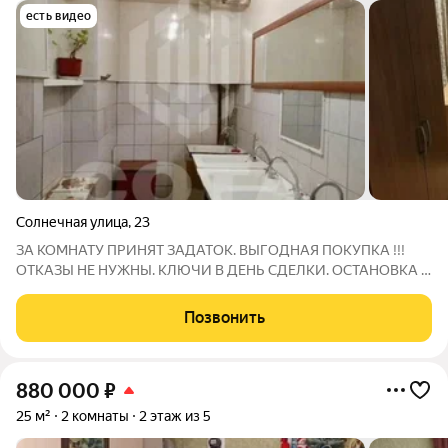
есть видео
Солнечная улица
,
23
ЗА КОМНАТУ ПРИНЯТ ЗАДАТОК. ВЫГОДНАЯ ПОКУПКА !!!
ОТКАЗЫ НЕ НУЖНЫ. КЛЮЧИ В ДЕНЬ СДЕЛКИ. ОСТАНОВКА 5
МИН. УНИКАЛЬНОЕ ПРЕДЛОЖЕНИЕ. ЕСТЬ ВОЗМОЖНОСТЬ
СДЕЛАТЬ СТУДИЮ. ВСЯ МЕБЕЛЬ в ПОДАРОК НОВОМУ
Позвонить
ХОЗЯИНУ. РАССМОТРИМ ВСЕ СЕРТИФИКАТЫ И ВСЕ ВИДЫ
РАСЧЕТОВ.
880 000
₽
25 м²
2 комнаты
2 этаж из 5