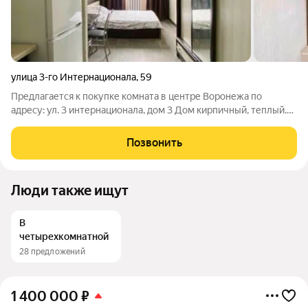
улица 3-го Интернационала
,
59
Предлагается к покупке комната в центре Воронежа по
адресу: ул. 3 интернационала, дом 3 Дом кирпичный, теплый.
Очень удачная локация: центральная часть города, до
остановки общественного транспорта 5 мин пешком, рядом
Позвонить
школа, пункты выдачи, сетевые
Люди также ищут
В
четырехкомнатной
28 предложений
1 400 000
₽