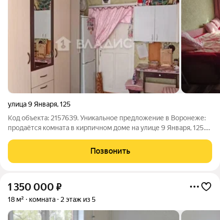
улица 9 Января
,
125
Код объекта: 2157639. Уникальное предложение в Воронеже:
продаётся комната в кирпичном доме на улице 9 Января, 125.
Этот вариант идеален для тех, кто ищет доступное жильё в
спокойном районе. Комната площадью 12 кв. м расположена на
Позвонить
втором этаже
1 350 000
₽
18 м²
комната
2 этаж из 5