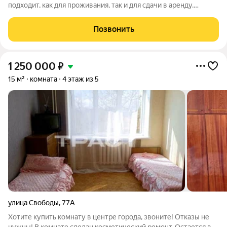
подходит, как для проживания, так и для сдачи в аренду.
Требует ПРОСМОТРА !!! Посмотрев комнату - ВЫ просто
ВЛЮБИТЕСЬ !!! Отличное месторасположение - напротив
Позвонить
"Цирка" и ТЦ" Европа".
1 250 000
₽
15 м²
комната
4 этаж из 5
улица Свободы
,
77А
Хотите купить комнату в центре города, звоните! Отказы не