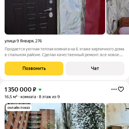
улица 9 Января
,
276
Продается уютная теплая комната на 6 этаже кирпичного дома
в спальном районе. Сделан качественный ремонт, все новое.
Соседи дружелюбные. Удобное расположение: до остановки
50 м, рядом мини-рынок, магазины, школа, садик.
Позвонить
Чат
Общественный транспорт во все
1 350 000
₽
16,5 м²
комната
8 этаж из 9
онлайн показ