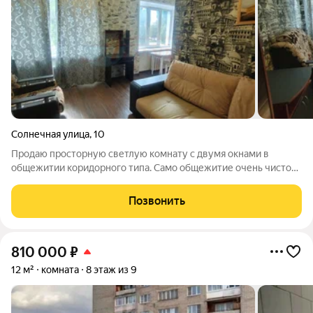
Солнечная улица
,
10
Продаю просторную светлую комнату с двумя окнами в
общежитии коридорного типа. Само общежитие очень чистое,
очень уютное с хорошими жильцами. На этаже сан.узел с
двумя туалетами, душем. На кухне Свой отдельный шкаф,
Позвонить
стол, своя плита, под столом
810 000
₽
12 м²
комната
8 этаж из 9