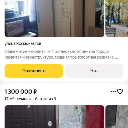
улица Космонавтов
Общежитие находится в 4 остановках от центра города,
развитая инфраструктура, мощная транспортная развязка ,
весь двор в зелени. рядом ТЦ Небо, гипермаркет Лента, 3
детсада, за домом сразу школа. Ближайшая остановка через
Позвонить
Чат
три дома, рядом с ней ВБ,
1 300 000
₽
17 м²
комната
6 этаж из 9