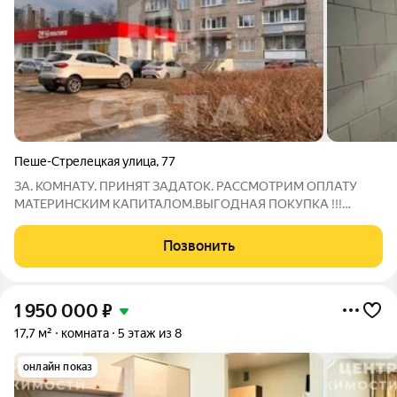
Пеше-Стрелецкая улица
,
77
ЗА. КОМНАТУ. ПРИНЯТ ЗАДАТОК. РАССМОТРИМ ОПЛАТУ
МАТЕРИНСКИМ КАПИТАЛОМ.ВЫГОДНАЯ ПОКУПКА !!!
ОТКАЗЫ НЕ НУЖНЫ. КЛЮЧИ В ДЕНЬ СДЕЛКИ. ОСТАНОВКА 5
МИН. УНИКАЛЬНОЕ ПРЕДЛОЖЕНИЕ. ЕСТЬ ВОЗМОЖНОСТЬ
Позвонить
СДЕЛАТЬ СТУДИЮ. ВСЯ МЕБЕЛЬ в ПОДАРОК НОВОМУ
ХОЗЯИНУ. РАССМОТРИМ
1 950 000
₽
17,7 м²
комната
5 этаж из 8
онлайн показ