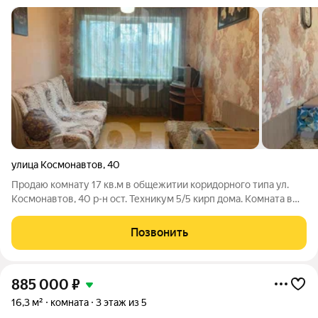
улица Космонавтов
,
40
Продаю комнату 17 кв.м в общежитии коридорного типа ул.
Космонавтов, 40 р-н ост. Техникум 5/5 кирп дома. Комната в
хорошем состоянии, с мебелью, светлая, уютная, большое
пластиковое окно, металлическая дверь, не угловая. все
Позвонить
удобства на этаже. Все,
885 000
₽
16,3 м²
комната
3 этаж из 5