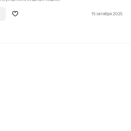
альтированный проезд к дому. Развитая
ко водохранилище, остановки
15 октября 2025