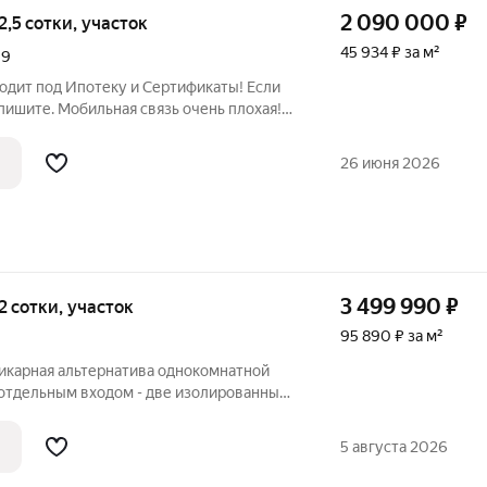
2 090 000
₽
 2,5 сотки, участок
45 934 ₽ за м²
,
9
одит под Ипотеку и Сертификаты! Если
пишите. Мобильная связь очень плохая!
е г.Воронежа. Все коммуникации
вода. Требует ремонта, но чем за те же
26 июня 2026
3 499 990
₽
 2 сотки, участок
95 890 ₽ за м²
Шикарная альтернатива однокомнатной
с отдельным входом - две изолированные
санузел с душевой кабиной -
 отопления, что позволяет поддерживать
5 августа 2026