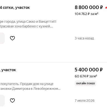
8 800 000
₽
,4 сотки, участок
104 762 ₽ за м²
ре города, улица Сакко и Ванцетти!!!
расивая зона барбекю с кухней.
билей. Весь двор в зелени. Каждый этаж
льзован автономно. Цокольный этаж
3 часа назад
5 400 000
₽
и, участок
60 674 ₽ за м²
онлайн показ
ь покупатель. Продам дом на улице
становки Димитрова в Левобережном
е купить дом в Воронеже недорого?
от вариант. Отдельно стоящий
7 июля 2026
тажей.