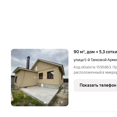
90 м², дом + 5,3 сотк
улица 5-й Танковой Арми
Код объекта: 1595863. П
расположенный в микрор
Не упустите свой шанс 
очень выгодной цене! Ра
Показать телефон
города вы
+
9