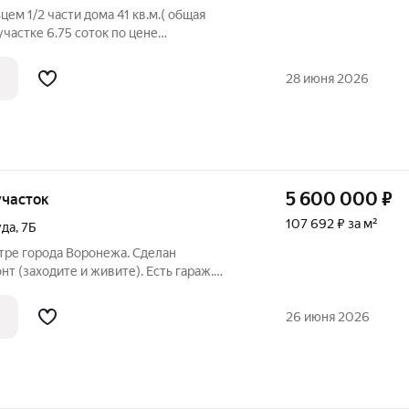
ем 1/2 части домa 41 кв.м.( общая
учаcтке 6.75 coток по цене
! Своя двухкомнатная квартира на земле
шин. Ваша мечта иметь домик на своем
28 июня 2026
5 600 000
₽
 участок
107 692 ₽ за м²
уда
,
7Б
тре города Воронежа. Сделан
т (заходите и живите). Есть гараж.
26 июня 2026