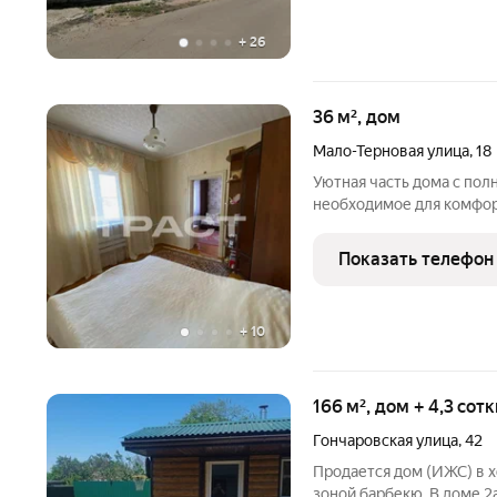
+
26
36 м², дом
Мало-Терновая улица
,
18
Уютная часть дома с пол
необходимое для комфор
расположение: рядом шк
прогулок. Свежий ремонт: Не нужно вкладываться в отделку,
Показать телефон
+
10
166 м², дом + 4,3 сот
Гончаровская улица
,
42
Продается дом (ИЖС) в х
зоной барбекю. В доме 2а