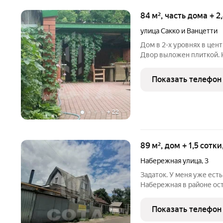
84 м², часть дома + 2
улица Сакко и Ванцетти
Дом в 2-х уровнях в цент
Двор выложен плиткой. К
Парковка для 3-х автомо
в доме может быть испо
Показать телефон
однокомнатная
+
22
89 м², дом + 1,5 сотк
Набережная улица
,
3
Задаток. У меня уже ест
Набережная в районе о
районе Воронежа. Хотит
Обратите внимание на эт
Показать телефон
кирпичный дом из двух э