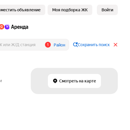
зместить объявление
Моя подборка ЖК
Войти
1
Сохранить поиск
Район
и
Смотреть на карте