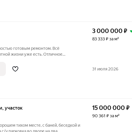
3 000 000
₽
83 333 ₽ за м²
ностью готовым ремонтом. Всё
тной жизни уже есть. Отличное
ола и живописная набережная для
31 июля 2026
можно заселяться сразу. Полная
15 000 000
₽
ки, участок
90 361 ₽ за м²
орошем тихом месте, с баней, беседкой и
 с/у,парковка во дворе на два