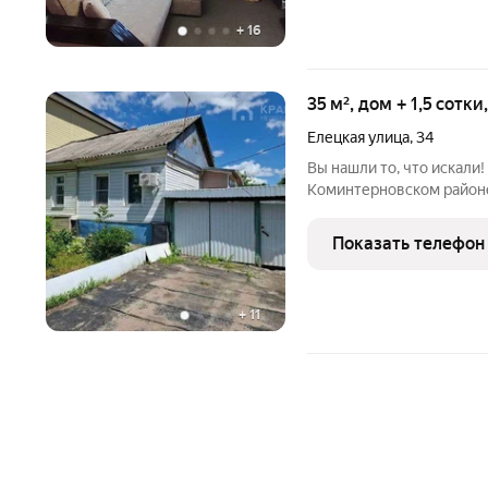
+
16
35 м², дом + 1,5 сотк
Елецкая улица
,
34
Вы нашли то, что искали!
Коминтерновском районе
частный сектор с добро
доступности все необход
Показать телефон
сад, школа,
+
11