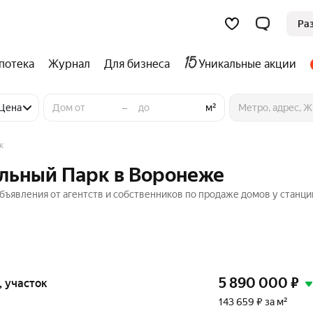
Ра
потека
Журнал
Для бизнеса
Уникальные акции
–
Цена
м²
к
альный Парк в Воронеже
бъявления от агентств и собственников по продаже домов у станци
5 890 000
₽
и, участок
143 659 ₽ за м²