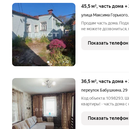
45,5 м², часть дома +
улица Максима Горького
Продам часть дома. Подх
не можете дозвониться, 
Дом расположен в Центр
центральные. Газ, свет, 
Показать телефон
деньги купить
+
12
36,5 м², часть дома +
переулок Бабушкина
,
29
Код объекта: 1098293. 
квартиры! - часть дома 
комнаты - совмещенный 
индивидуальная система
Показать телефон
комфортную