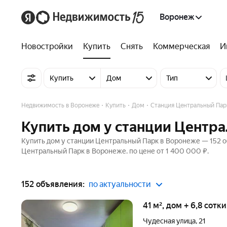
Воронеж
Новостройки
Купить
Снять
Коммерческая
И
Купить
Дом
Тип
Недвижимость в Воронеже
Купить
Дом
Станция Центральный Пар
Купить дом у станции Центр
Купить дом у станции Центральный Парк в Воронеже — 152 о
Центральный Парк в Воронеже. по цене от 1 400 000 ₽.
152 объявления:
по актуальности
41 м², дом + 6,8 сотк
Чудесная улица
,
21