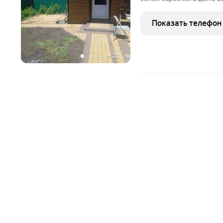
автомобиля. Ровный асф
инфраструктура, недале
Показать телефон
общественного
+
22