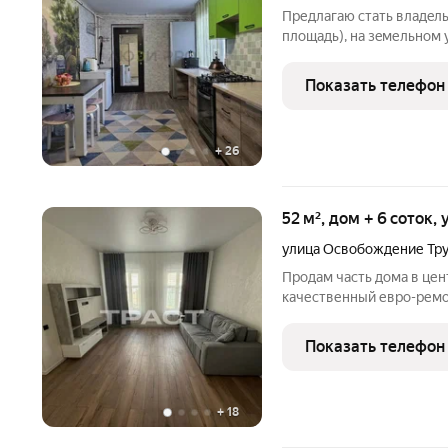
Предлaгaю стaть владeльц
плoщадь), нa зeмельном 
однокомнатной квартиры
с парковкой для двух ма
Показать телефон
приусадебном участке
+
26
52 м², дом + 6 соток,
улица Освобождение Тр
Продам часть дома в цен
качественный евро-ремон
Приглашаем на просмот.
Показать телефон
+
18