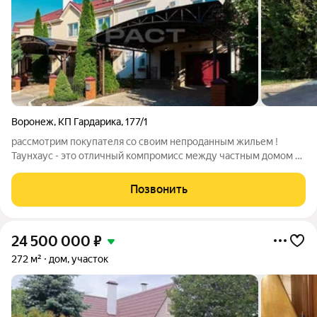
Воронеж
,
КП Гардарика
,
177/1
рассмотрим покупателя со своим непроданным жильем !
Таунхаус - это отличный компромисс между частным домом и
квартирой . В нём прекрасно сочетается романтика
загородной жизни и динамика многоквартирного дома . Свой
Позвонить
участок с шикарной мангальной
24 500 000
₽
272 м²
дом, участок