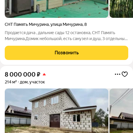
СНТ Память Мичурина
,
улица Мичурина
,
8
Продается дача , дальние сады 12 остановка, СНТ Память
Мичурина.Домик небольшой, есть санузел и душ, 3 отдельные
комнаты, 2 печки. Дом утеплен внутри и
снаружи.Электричество круглый год, Есть своя скважина, вода
Позвонить
заведена в дом. 2 сливные ямы. Также
8 000 000
₽
214 м²
дом, участок