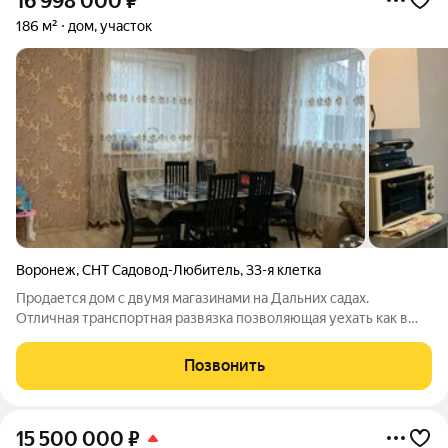
16 998 000
₽
186 м²
дом, участок
Воронеж
,
СНТ Садовод-Любитель
,
33-я клетка
Продается дом с двумя магазинами на Дальних садах.
Отличная транспортная развязка позволяющая уехать как в
город, так и в Шилово и время в пути всего 7 минут. Дом
уютный и теплый, с современным ремонтом, мебель остается,
Позвонить
заходи и живи! Во дворе
15 500 000
₽