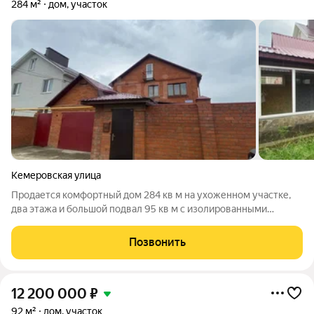
284 м²
дом, участок
Кемеровская улица
Продается комфортный дом 284 кв м на ухоженном участке,
два этажа и большой подвал 95 кв м с изолированными
комнатами и мастерской. Первый этаж предлагает прихожую
и гардеробную с теплым полом 6 кв, входную группу 35 кв,
Позвонить
кухню 23 кв, комнату 27,8 кв
12 200 000
₽
92 м²
дом, участок