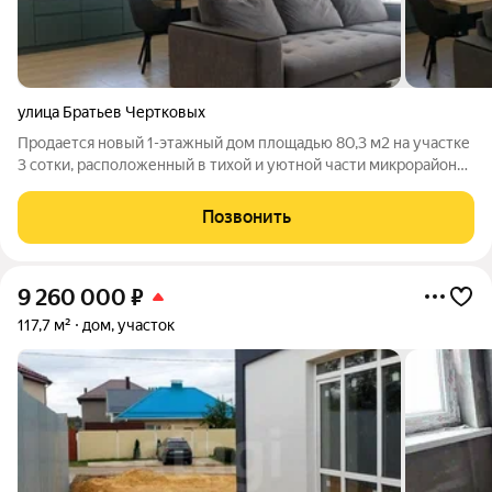
улица Братьев Чертковых
Продается новый 1-этажный дом площадью 80,3 м2 на участке
3 сотки, расположенный в тихой и уютной части микрорайона
Шилово г. Воронежа. Асфальт у дома, удобная транспортная
развязка, несколько школ, детских садов, множество
Позвонить
магазинов, торговый центр,
9 260 000
₽
117,7 м²
дом, участок