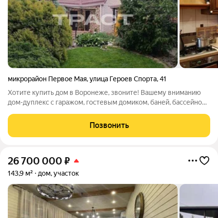
микрорайон Первое Мая
,
улица Героев Спорта
,
41
Хотите купить дом в Воронеже, звоните! Вашему вниманию
дом-дуплекс с гаражом, гостевым домиком, баней, бассейном.
На участке ухоженный и выполненный в единой дизайнерской
концепции сад на тему сказочного леса. Дом в 2-х уровнях с
Позвонить
мансардой. Отделка
26 700 000
₽
143,9 м²
дом, участок