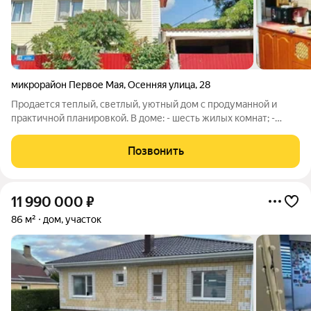
микрорайон Первое Мая
,
Осенняя улица
,
28
Продается теплый, светлый, уютный дом с продуманной и
практичной планировкой. В доме: - шесть жилых комнат; -
четыре санузла; - две кухни (одна в доме и одна летняя на
террасе); - мансардный этаж, который используется как зона
Позвонить
отдыха с
11 990 000
₽
86 м²
дом, участок