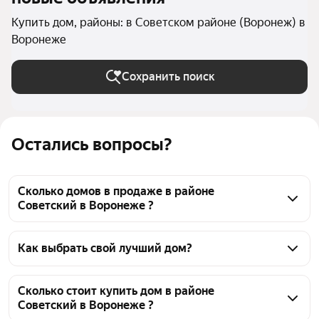
Купить дом, районы: в Советском районе (Воронеж) в
Воронеже
Сохранить поиск
Остались вопросы?
Сколько домов в продаже в районе
Советский в Воронеже ?
На Яндекс Недвижимости в продаже в районе 
Советский в Воронеже 21 дом, из них 21 
Как выбрать свой лучший дом?
объявление от агентств
Чтобы купить дом с бассейном в районе Советский, 
воспользуйтесь тепловой картой для оценки 
Сколько стоит купить дом в районе
Советский в Воронеже ?
инфраструктуры и транспортной доступности в 