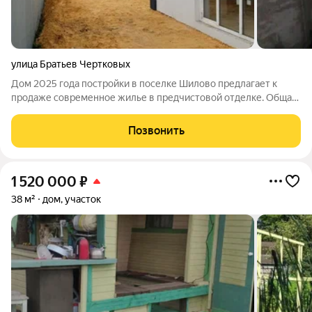
улица Братьев Чертковых
Дом 2025 года постройки в поселке Шилово предлагает к
продаже современное жилье в предчистовой отделке. Общая
планировка включает две функциональные зоны: на первом
этаже расположены кухня, котельная, спальня, гардеробная и
Позвонить
два санузла, один из
1 520 000
₽
38 м²
дом, участок