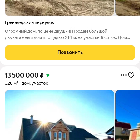
Гренадерский переулок
Огромный дом, по цене двушки! Продам большой
двухэтажный дом площадью 214 м, на участке 6 соток. Дом
находится в микрорайоне Шилово, городская прописка!
Строился для собственного проживания, не экономили на
Позвонить
материалах и проекте. На первом этаже
13 500 000
₽
328 м²
дом, участок