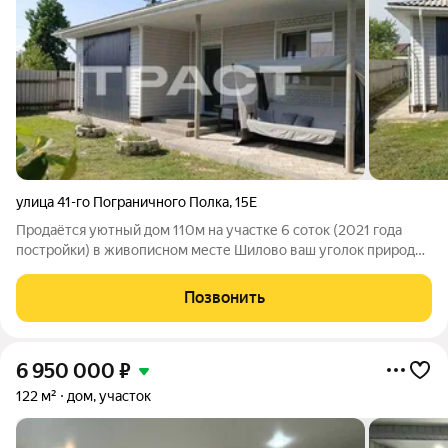
улица 41-го Пограничного Полка
,
15Е
Продаётся уютный дом 110м на участке 6 соток (2021 года
постройки) в живописном месте Шилово ваш уголок природы
в черте города! Удобная транспортная доступность является
одни из главных преимуществ: рядом с ТЦ Альянс, ТЦ Ермак,
Позвонить
кафе Бархан Конечная
6 950 000
₽
122 м²
дом, участок