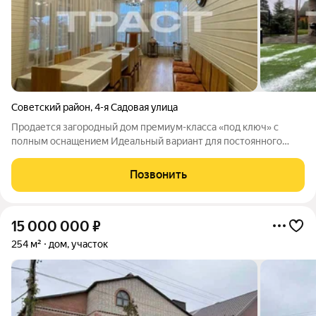
Советский район
,
4-я Садовая улица
Продается загородный дом премиум-класса «под ключ» с
полным оснащением Идеальный вариант для постоянного
проживания или элитной дачи. Дом использовался очень
редко, находится в состоянии, близком к новому. Всё готово
Позвонить
для комфортной жизни переезжайте
15 000 000
₽
254 м²
дом, участок