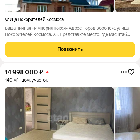
улица Покорителей Космоса
Ваша личная «Империя покоя» Адрес: город Воронеж, улица
Покорителей Космоса, 23. Представьте место, где масштаб
встречается с уютом, а городской ритм остается за калиткой
вашего собственного мира. Это не просто дом это готовый
Позвонить
архитектурный ансамбль
14 998 000
₽
140 м²
дом, участок