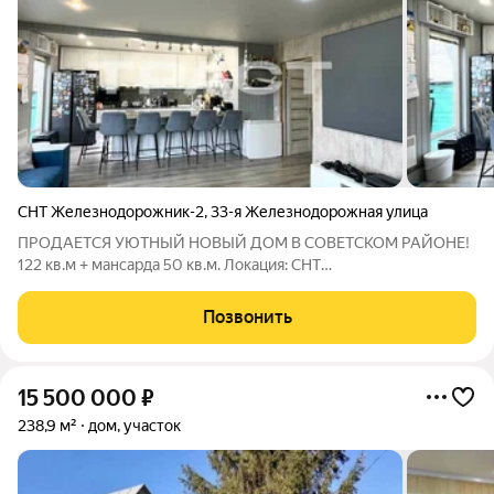
СНТ Железнодорожник-2
,
33-я Железнодорожная улица
ПРОДАЕТСЯ УЮТНЫЙ НОВЫЙ ДОМ В СОВЕТСКОМ РАЙОНЕ!
122 кв.м + мансарда 50 кв.м. Локация: СНТ
«Железнодорожник-2» («Дальние сады») Остановка рядом
автобусы 93 и 85 ходят каждые 30 минут от Перхоровича и ж/
Позвонить
д вокзала. до школы и садиков -10 мин езды на
15 500 000
₽
238,9 м²
дом, участок