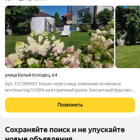
улица Белый Колодец
,
64
Арт. 137289993 Только через нашу компанию возможна
ипотека под 11,99% на вторичный рынок Элегантный брусовой
дом 92 м в Воронеже идеальное сочетание премиального
дизайна, домашнего уюта и продуманной практичности. Это
Позвонить
редкое предложение для тех, кто
Сохраняйте поиск и не упускайте
новые объявления