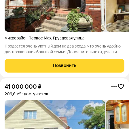
микрорайон Первое Мая
,
Груздевая улица
Продаётся очень уютный дом на два входа, что очень удобно
для проживания большой семьи. Дополнительно отделан и
эксплуатируется, как жилой этаж, мансардный третий этаж.
Качественный ремонт в классических цветах. Имеется и
Позвонить
обустроенный цокольный этаж
41 000 000
₽
209,6 м²
дом, участок