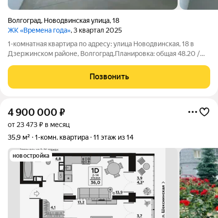
Волгоград
,
Новодвинская улица
,
18
ЖК «Времена года»
, 3 квартал 2025
1-комнатная квартира по адресу: улица Новодвинская, 18 в
Дзержинском районе, Волгоград.Планировка: общая 48.20 /
жилая 13.50 / кухня 25.80 кв. метров.Квартира в состоянии под
ремонт. Пластиковые окна.Квартира не угловая, окна выходят
Позвонить
на
4 900 000
₽
от 23 473 ₽ в месяц
35,9 м²
1-комн. квартира
11 этаж из 14
новостройка