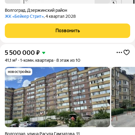
Волгоград
,
Дзержинский район
ЖК «Бейкер Стрит»
, 4 квартал 2028
Позвонить
5 500 000
₽
41,1 м²
1-комн. квартира
8 этаж из 10
новостройка
Волгоград
,
улица Расула Гамзатова
,
11