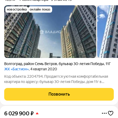
новостройка
онлайн показ
Волгоград
,
район Семь Ветров
,
бульвар 30-летия Победы
,
11Г
ЖК «Бастион»
, 4 квартал 2020
Код объекта: 2204794. Продается уютная комфортабельная
квартира по адресу: бульвар 30-летия Победы, дом 11г в
Дзержинском районе в ЖК Бастион, Волгоград. Планировка:
общая 45.00 (с учетом лоджии) / жилая 10.5 / кухня-гостиная
Позвонить
17.5 кв. метров.
6 029 900
₽