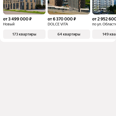
от 3 499 000 ₽
от 6 370 000 ₽
от 2 952 600
Новый
DOLCE VITA
по ул. Област
173 квартиры
64 квартиры
149 кв