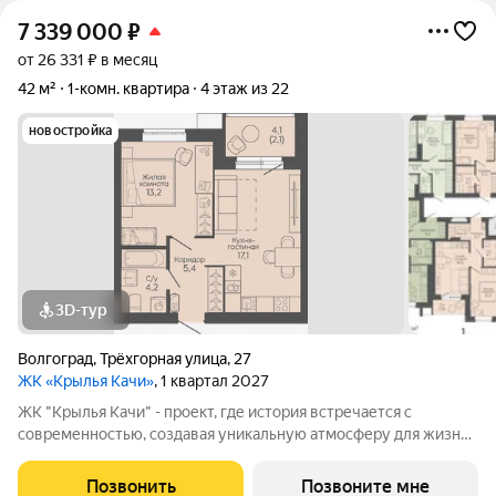
7 339 000
₽
от 26 331 ₽ в месяц
42 м²
1-комн. квартира
4 этаж из 22
новостройка
3D-тур
Волгоград
,
Трёхгорная улица
,
27
ЖК «Крылья Качи»
, 1 квартал 2027
ЖК "Крылья Качи" - проект, где история встречается с
современностью, создавая уникальную атмосферу для жизни.
Жилой комплекс строится в одном из уютных уголков
Дзержинского района Волгограда - в микрорайоне Кача, по
Позвонить
Позвоните мне