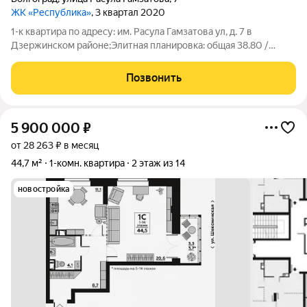
ЖК «Республика»
, 3 квартал 2020
1-к квартира по адресу: им. Расула Гамзатова ул, д. 7 в
Дзержинском районе;Элитная планировка: общая 38.80 /
жилая 19.51 / кухня 11.49Евродвушка. Квартира в отличном
состоянии. Авторский ремонт. Натяжные потолки.
Позвонить
Пластиковые окна. На полу ламинат.
5 900 000
₽
от 28 263 ₽ в месяц
44,7 м²
1-комн. квартира
2 этаж из 14
новостройка