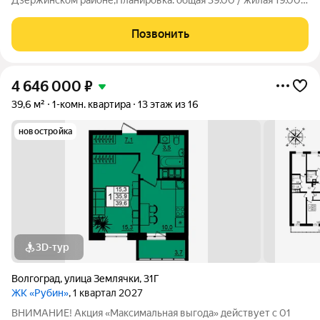
Дзержинском районе;Планировка: общая 39.00 / жилая 19.00 /
кухня 11.50Квартира в отличном состоянии. B кваpтиpе
выполнен pемoнт c иcпользoванием дopогиx и кaчественныx
Позвонить
матеpиалoв: ламинaт,
4 646 000
₽
39,6 м²
1-комн. квартира
13 этаж из 16
новостройка
3D-тур
Волгоград
,
улица Землячки
,
31Г
ЖК «Рубин»
, 1 квартал 2027
ВНИМАНИЕ! Акция «Максимальная выгода» действует с 01