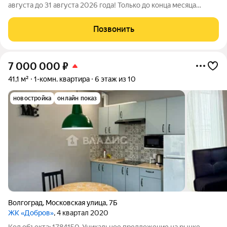
августа до 31 августа 2026 года! Только до конца месяца
держим экстремально низкие цены скидка на квартиры до 15%
уже включена в стоимость. Успейте купить до повышения! О
Позвонить
ЖИЛОМ КОМПЛЕКСЕ: Новый
7 000 000
₽
41,1 м²
1-комн. квартира
6 этаж из 10
новостройка
онлайн показ
Волгоград
,
Московская улица
,
7Б
ЖК «Добров»
, 4 квартал 2020