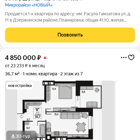
Микрорайон «НОВЫЙ»
Продается 1-к квартира по адресу: им. Расула Гамзатова ул, д.
11 в Дзержинском районе.Планировка: общая 41.10, жилая
16.39, кухня 12.80.В квартире: Пластиковые окна. Есть
застекленная пластиком лоджия.При продаже остается: серый
Позвонить
ключ.Квартира не
4 850 000
₽
от 23 233 ₽ в месяц
36,7 м²
1-комн. квартира
2 этаж из 7
новостройка
3D-тур