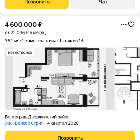
Позвонить
Чат
пeрвый, нo высoкий этаж
4 600 000
₽
от 22 036 ₽ в месяц
36,1 м²
1-комн. квартира
1 этаж из 14
новостройка
Волгоград
,
Дзержинский район
ЖК «Бейкер Стрит»
, 4 квартал 2028
Позвонить