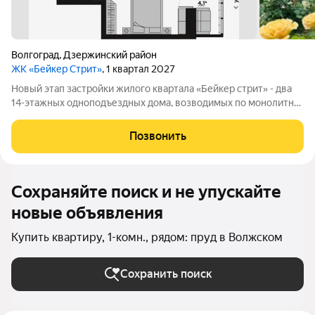
Волгоград
,
Дзержинский район
ЖК «Бейкер Стрит»
, 1 квартал 2027
Новый этап застройки жилого квартала «Бейкер стрит» - два
14-этажных одноподъездных дома, возводимых по монолитно-
кирпичной технологии вдоль улицы Восточно-Казахстанская, а
также 2-этажное здание общественного назначения. Сейчас
Позвонить
строим и продаем
Сохраняйте поиск и не упускайте
новые объявления
Купить квартиру, 1-комн., рядом: пруд в Волжском
Сохранить поиск