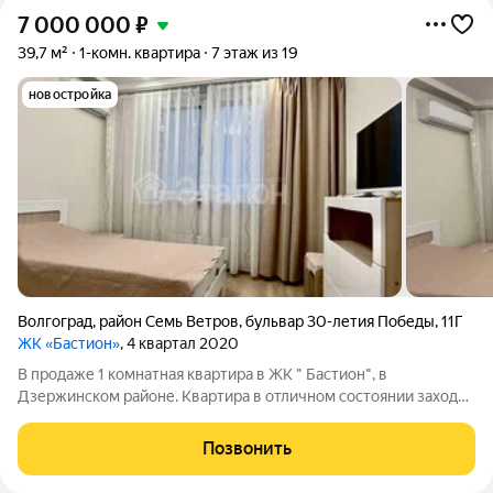
7 000 000
₽
39,7 м²
1-комн. квартира
7 этаж из 19
новостройка
Волгоград
,
район Семь Ветров
,
бульвар 30-летия Победы
,
11Г
ЖК «Бастион»
, 4 квартал 2020
В продаже 1 комнатная квартира в ЖК " Бастион", в
Дзержинском районе. Квартира в отличном состоянии заходи
и живи. Удобная прихожая, кухня 11 кв.м с выходом на лоджию,
комната 16 кв. м, санузел совмещен. При продаже остаётся
Позвонить
кухоный гарнитур с