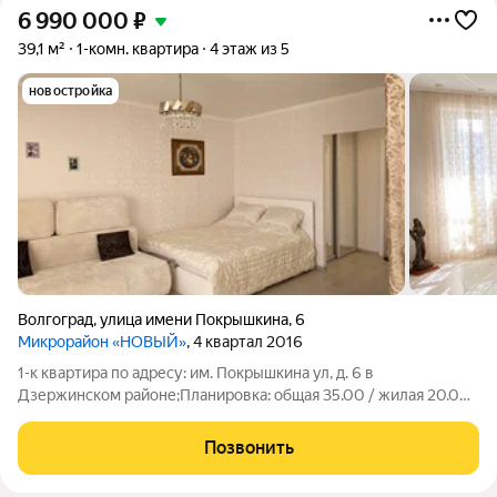
6 990 000
₽
39,1 м²
1-комн. квартира
4 этаж из 5
новостройка
Волгоград
,
улица имени Покрышкина
,
6
Микрорайон «НОВЫЙ»
, 4 квартал 2016
1-к квартира по адресу: им. Покрышкина ул, д. 6 в
Дзержинском районе;Планировка: общая 35.00 / жилая 20.00
/ кухня 8.00Квартира в отличном состоянии. Подвесные
потолки. Пластиковые окна. На полу ламинат. Установлены
Позвонить
современные межкомнатные двери.