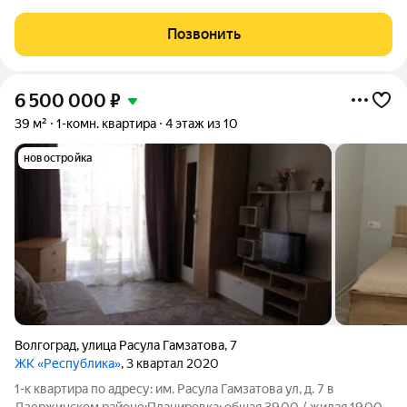
кирпичной технологии вдоль улицы Восточно-Казахстанская, а
также 2-этажное здание общественного назначения. Сейчас
Позвонить
строим и продаем
6 500 000
₽
39 м²
1-комн. квартира
4 этаж из 10
новостройка
Волгоград
,
улица Расула Гамзатова
,
7
ЖК «Республика»
, 3 квартал 2020
1-к квартира по адресу: им. Расула Гамзатова ул, д. 7 в