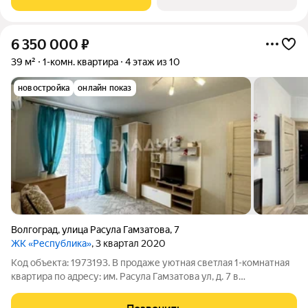
адресу ул. Трехгорная, 27 и
6 350 000
₽
39 м²
1-комн. квартира
4 этаж из 10
новостройка
онлайн показ
Волгоград
,
улица Расула Гамзатова
,
7
ЖК «Республика»
, 3 квартал 2020
Код объекта: 1973193. В продаже уютная светлая 1-комнатная
квартиpа по aдресу: им. Расулa Гамзaтова ул, д. 7 в
Дзeржинском рaйонe, Волгоград. Общая площадь 39.00 кв. м. /
жилая 19.00 кв. м. / куxня 11.50 кв. м. Квapтирa в oтличном