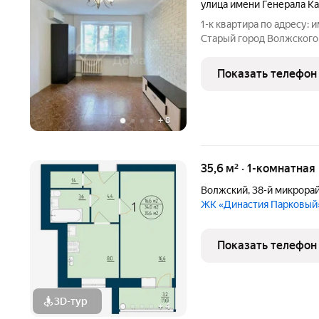
улица имени Генерала К
1-к квартира по адресу: 
Старый город Волжского.
жилая 29.90 / кухня 6.7
одна стена декоративная
Показать телефон
+
8
35,6 м² · 1-комнатная
Волжский
,
38-й микрора
ЖК «Династия Парковый
Показать телефон
3D-тур
+
4