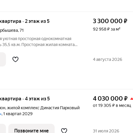
3 300 000
₽
 квартира · 2 этаж из 5
92 958 ₽ за м²
арбышева
,
71
ся уютная просторная однокомнатная
 35,5 кв.м. Просторная жилая комната
 удобной квадратной формы, окна выходят
надежно защищает от городского шума, и
4 августа 2026
4 030 000
₽
 квартира · 4 этаж из 5
от 19 305 ₽ в месяц
йон
,
жилой комплекс Династия Парковый
»
, 1 квартал 2029
Позвоните мне
31 июля 2026