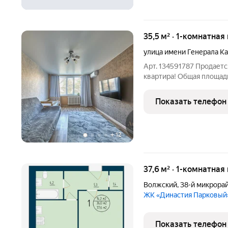
35,5 м² · 1-комнатная
улица имени Генерала К
Арт. 134591787 Продает
квартира! Общая площадь
17,9 кв.м. Светлая кухня
в уютный двор который 
Показать телефон
пыли.
+
12
37,6 м² · 1-комнатная
Волжский
,
38-й микрора
ЖК «Династия Парковый
Показать телефон