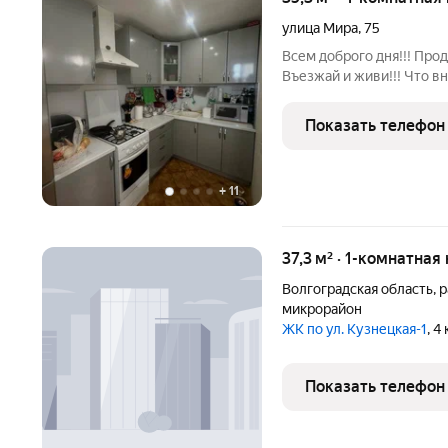
улица Мира
,
75
Всем доброго дня!!! Про
Въезжай и живи!!! Что внутри? Светлая комната с 
и огромным шкафом-купе
квартире ровный, провод
Показать телефон
для
+
11
37,3 м² · 1-комнатная
Волгоградская область
,
р
микрорайон
ЖК по ул. Кузнецкая-1
, 4
Показать телефон