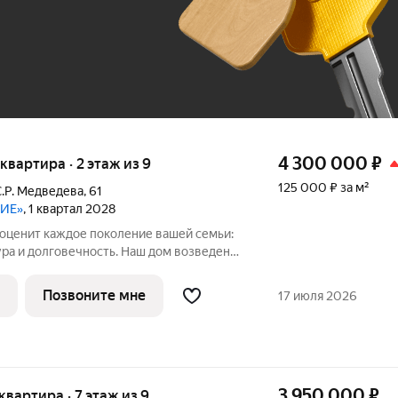
До 100 тыс. ₽
4 300 000
₽
 квартира · 2 этаж из 9
125 000 ₽ за м²
С.Р. Медведева
,
61
НИЕ»
, 1 квартал 2028
оценит каждое поколение вашей семьи:
ура и долговечность. Наш дом возведен
оизоляция обеспечивает приватность
Позвоните мне
17 июля 2026
3 950 000
₽
 квартира · 7 этаж из 9