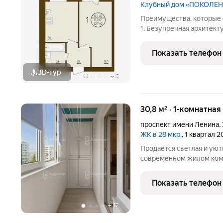
Клубный дом «ПОКОЛЕ
Преимущества, которые 
1. Безупречная архитект
из кирпича проверенной временем гарантии прочности, тишины и
комфорта. Высокая звук
Показать телефон
каждой
3D-тур
+
5
30,8 м² · 1-комнатная
проспект имени Ленина
,
ЖК в 28 мкр.
, 1 квартал 2
Продается светлая и уют
современном жилом ком
Ленина 333. Год постройк
Жилая площадь - 16 кв. м.
Показать телефон
расположена на
+
12