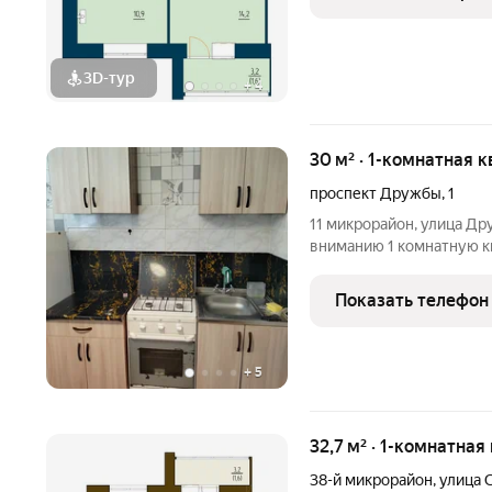
3D-тур
+
4
30 м² · 1-комнатная к
проспект Дружбы
,
1
11 микрорайон, улица Д
вниманию 1 комнатную кв
панельном доме. Площадь 
балкона. Сан.узел совме
Показать телефон
линолеум. Установлены
+
5
32,7 м² · 1-комнатная
38-й микрорайон
,
улица 