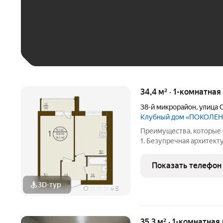
До 30 тыс. ₽
До 50 тыс. ₽
До 70 тыс. ₽
Больше 100 тыс. ₽
34,4 м² · 1-комнатная
38-й микрорайон
,
улица 
Клубный дом «ПОКОЛЕ
Преимущества, которые 
1. Безупречная архитект
из кирпича проверенной временем гарантии прочности, тишины и
комфорта. Высокая звук
Показать телефон
каждой
3D-тур
+
5
35,3 м² · 1-комнатная