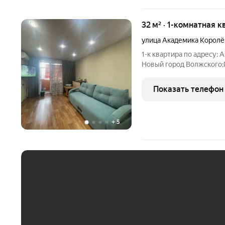
32 м² · 1-комнатная к
улица Академика Королё
1-к квартира по адресу: 
Новый город Волжского;П
кухня 5.00Квартира в хо
Пластиковые окна. На по
Показать телефон
балконПри
+
5
ЕЖЕМЕСЯЧНЫЙ ПЛАТЁ