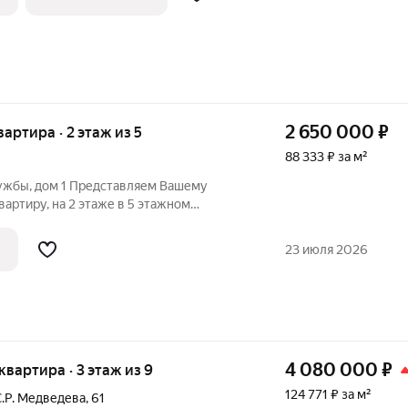
2 650 000
₽
вартира · 2 этаж из 5
88 333 ₽ за м²
ружбы, дом 1 Представляем Вашему
артиру, на 2 этаже в 5 этажном
общая 30,4 кв.м., жилая 15 кв.м., без
щенный. Пластиковые окна, новый
23 июля 2026
4 080 000
₽
 квартира · 3 этаж из 9
124 771 ₽ за м²
С.Р. Медведева
,
61