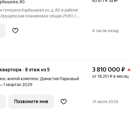
83 871 ₽ за м²
арбышева
,
80
им генерала Карбышева ул, д. 80 в районе
Хрущевская планировка: общая 29.90 /
0В квартире в спальне выровнены стены ,
 штукатурка, окна везде пластиковые,
6 часов назад
3 810 000
₽
 квартира · 8 этаж из 5
от 18 251 ₽ в месяц
йон
,
жилой комплекс Династия Парковый
»
, 1 квартал 2029
Позвоните мне
31 июля 2026