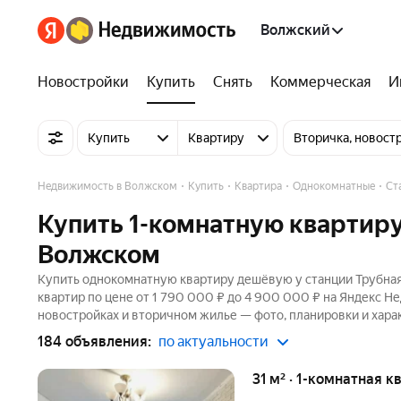
Волжский
Новостройки
Купить
Снять
Коммерческая
И
Купить
Квартиру
Вторичка, новост
Недвижимость в Волжском
Купить
Квартира
Однокомнатные
Ст
Купить 1-комнатную квартиру
Волжском
Купить однокомнатную квартиру дешёвую у станции Трубная
квартир по цене от 1 790 000 ₽ до 4 900 000 ₽ на Яндекс Н
новостройках и вторичном жилье — фото, планировки и хара
184 объявления:
по актуальности
31 м² · 1-комнатная к