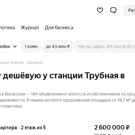
Ра
потека
Журнал
Для бизнеса
ройки
1 комн.
до 4,5 млн ₽
анция Трубная
Дешёвую
 дешёвую у станции Трубная в
 в Волжском — 184 объявления от агентств и собственников по пр
едвижимости. В нашем каталоге предложения площадью от 18,7 м² до
ктеристики.
2 600 000
₽
вартира · 2 этаж из 5