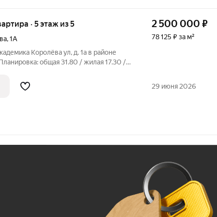
2 500 000
₽
вартира · 5 этаж из 5
78 125 ₽ за м²
ва
,
1А
Академика Королёва ул, д. 1а в районе
ланировка: общая 31.80 / жилая 17.30 /
рошем состоянии. Натяжные потолки.
лу линолеум. Есть застекленный
29 июня 2026
Ж