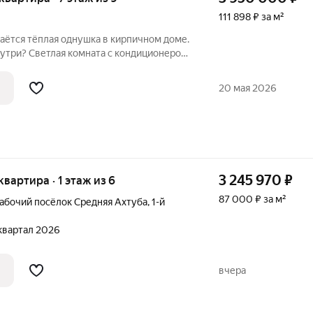
111 898 ₽ за м²
даётся тёплая однушка в кирпичном доме.
кондиционером
 очень вместительный. Пол во всей
ка вся заменена. Кухня с газовой плитой
20 мая 2026
3 245 970
₽
 квартира · 1 этаж из 6
87 000 ₽ за м²
абочий посёлок Средняя Ахтуба
,
1-й
 квартал 2026
вчера