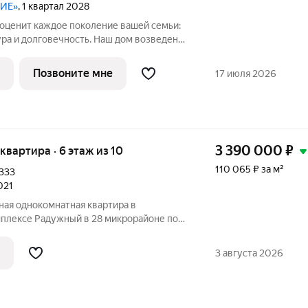
НИЕ»
, 1 квартал 2028
оценит каждое поколение вашей семьи:
ура и долговечность. Наш дом возведен
оизоляция обеспечивает приватность
Позвоните мне
17 июля 2026
3 390 000
₽
 квартира · 6 этаж из 10
110 065 ₽ за м²
333
021
ная однокомнатная квартира в
плексе Радужный в 28 микрорайоне по
и - 2021 Общая площадь - 30,8 кв. м.
 Площадь кухни - 9 кв. м. Квартира
3 августа 2026