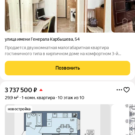
улица имени Генерала Карбышева
,
54
Продается двухкомнатная малогабаритная квартира
гостиничного типа в кирпичном доме на комфортном 3-й
этаже. Общая площадь - 22,6 кв. м. Жилая - 18,6 кв. м. Кухня - 4
кв. м. Квартира светлая и уютная ,заходи и живи! В квартире
Позвонить
выполнен косметический
3 737 500
₽
29,9 м²
1-комн. квартира
10 этаж из 10
новостройка