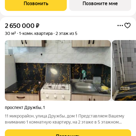
с панорамными видами на реку и масштабное собственное
Позвонить
Позвоните мне
благоустройство. Проект для
2 650 000
₽
30 м²
1-комн. квартира
2 этаж из 5
проспект Дружбы
,
1
11 микрорайон, улица Дружбы, дом 1 Представляем Вашему
вниманию 1 комнатную квартиру, на 2 этаже в 5 этажном
панельном доме. Площадь общая 30,4 кв.м., жилая 15 кв.м., без
балкона. Сан.узел совмещенный. Пластиковые окна, новый