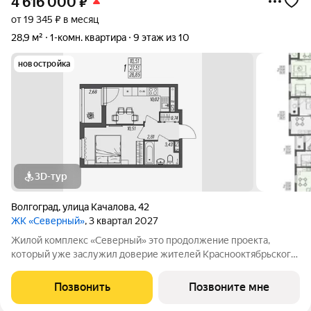
4 616 000
₽
от 19 345 ₽ в месяц
28,9 м²
1-комн. квартира
9 этаж из 10
новостройка
3D-тур
Волгоград
,
улица Качалова
,
42
ЖК «Северный»
, 3 квартал 2027
Жилой комплекс «Северный» это продолжение проекта,
который уже заслужил доверие жителей Краснооктябрьского
района. Комплекс ценят за продуманные планировки,
благоустроенную территорию и комфортную среду для
Позвонить
Позвоните мне
жизни. Новый этап проекта создан с учетом