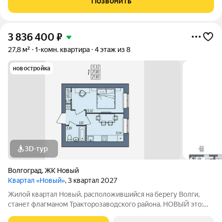
Позвонить
площадь 30 кв.м; жилая 18 кв.м;
3 836 400
₽
27,8 м²
1-комн. квартира
4 этаж из 8
новостройка
3D-тур
Волгоград
,
ЖК Новый
Квартал «Новый»
, 3 квартал 2027
Жилой квартал Новый, расположившийся на берегу Волги,
станет флагманом Тракторозаводского района. НОВЫЙ это:
Разноэтажная застройка, расположенная в живописном месте