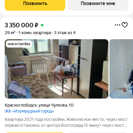
с панорамными видами на реку и масштабное собственное
Позвонить
Позвоните мне
благоустройство. - Проект
3 350 000
₽
29 м²
1-комн. квартира
3 этаж из 4
новостройка
Краснослободск
,
улица Чулкова
,
10
ЖК «Изумрудный город»
Квартира 2021 года постройки. Живописное место, через мост
первая остановка, от центра Волгограда 15 минут через мост
до 7 Гвардейской. Рядом Пятерочка, Рынок, Школа со