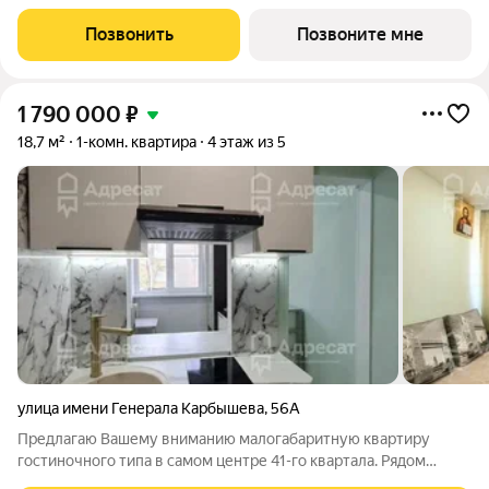
Разноэтажная застройка, расположенная в живописном месте
с панорамными видами на реку и масштабное собственное
Позвонить
Позвоните мне
благоустройство. - Проект
1 790 000
₽
18,7 м²
1-комн. квартира
4 этаж из 5
улица имени Генерала Карбышева
,
56А
Предлагаю Вашему вниманию малогабаритную квартиру
гостиночного типа в самом центре 41-го квартала. Рядом
улицы б-р Энгельса, имени Ген.Карбышева, Заводская,