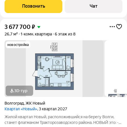
стадионом, Поликлиника, Почта, Мфц, Сбербанк, Победа и
Позвонить
Чат
Светофор. Очень удобное
3 677 700
₽
26,7 м²
1-комн. квартира
6 этаж из 8
новостройка
3D-тур
Волгоград
,
ЖК Новый
Квартал «Новый»
, 3 квартал 2027
Жилой квартал Новый, расположившийся на берегу Волги,
станет флагманом Тракторозаводского района. НОВЫЙ это: -