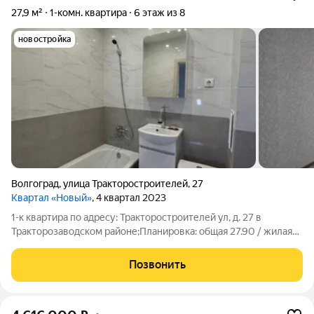
27,9 м²
1-комн. квартира
6 этаж из 8
новостройка
Волгоград
,
улица Тракторостроителей
,
27
Квартал «Новый»
, 4 квартал 2023
1-к квартира по адресу: Тракторостроителей ул, д. 27 в
Тракторозаводском районе;Планировка: общая 27.90 / жилая
15.00 / кухня 9.00Квартира в хорошем состоянии. В квартире
сделан евроремонт, продумано все до мелочей для
Позвонить
комфортного проживания. В