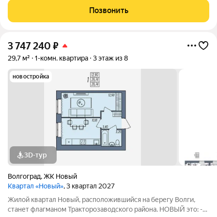
6, с балконом. Сан.узел совмещенный. Пластиковые окна,
Позвонить
Балкон остеклен и
3 747 240
₽
29,7 м²
1-комн. квартира
3 этаж из 8
новостройка
3D-тур
Волгоград
,
ЖК Новый
Квартал «Новый»
, 3 квартал 2027
Жилой квартал Новый, расположившийся на берегу Волги,
станет флагманом Тракторозаводского района. НОВЫЙ это: -