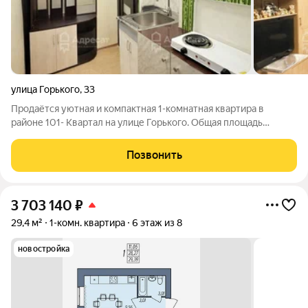
улица Горького
,
33
Продаётся уютная и компактная 1-комнатная квартира в
районе 101- Квартал на улице Горького. Общая площадь
составляет 19,4 кв.м, что идеально подходит для комфортного
проживания одного человека или пары. Квартира
Позвонить
расположена на 2 этаже 5-этажного
3 703 140
₽
29,4 м²
1-комн. квартира
6 этаж из 8
новостройка