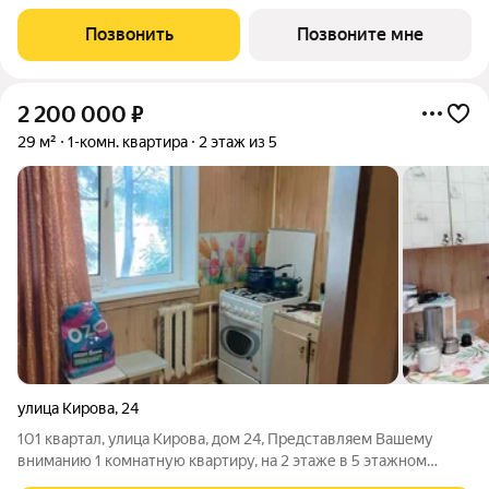
Разноэтажная застройка, расположенная в живописном месте
с панорамными видами на реку и масштабное собственное
Позвонить
Позвоните мне
благоустройство. - Проект
2 200 000
₽
29 м²
1-комн. квартира
2 этаж из 5
улица Кирова
,
24
101 квартал, улица Кирова, дом 24, Представляем Вашему
вниманию 1 комнатную квартиру, на 2 этаже в 5 этажном
панельном доме. площадь общая 29 кв.м., жилая 15 кв.м., кухня