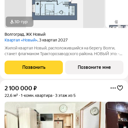
3D-тур
Волгоград
,
ЖК Новый
Квартал «Новый»
, 3 квартал 2027
Жилой квартал Новый, расположившийся на берегу Волги,
станет флагманом Тракторозаводского района. НОВЫЙ это: -
Разноэтажная застройка, расположенная в живописном месте
с панорамными видами на реку и масштабное собственное
Позвонить
Позвоните мне
благоустройство. - Проект
2 100 000
₽
22,6 м²
1-комн. квартира
3 этаж из 5