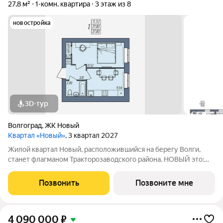
27,8 м²
1-комн. квартира
3 этаж из 8
новостройка
3D-тур
Волгоград
,
ЖК Новый
Квартал «Новый»
, 3 квартал 2027
Жилой квартал Новый, расположившийся на берегу Волги,
станет флагманом Тракторозаводского района. НОВЫЙ это:
Разноэтажная застройка, расположенная в живописном месте
с панорамными видами на реку и масштабное собственное
Позвонить
Позвоните мне
благоустройство. Проект для
4 090 000
₽