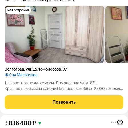
новостройка
Волгоград
,
улица Ломоносова
,
87
ЖК на Матросова
1-к квартира по адресу: им. Ломоносова ул, д. 87 в
Краснооктябрьском районе;Планировка: общая 25.00 / жилая
11.30 / кухня 5.40Квартира в хорошем состоянии. Натяжные
потолки. Пластиковые окна. На полу линолеум. Есть
Позвонить
застекленная пластиком лоджияПри
3 836 400
₽