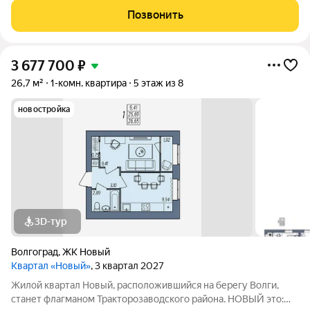
Советская. - Общая площадь - 18,7 кв.м - Жилая комната - 13,5
Позвонить
кв.м. Возле дома есть все
3 677 700
₽
26,7 м²
1-комн. квартира
5 этаж из 8
новостройка
3D-тур
Волгоград
,
ЖК Новый
Квартал «Новый»
, 3 квартал 2027
Жилой квартал Новый, расположившийся на берегу Волги,
станет флагманом Тракторозаводского района. НОВЫЙ это: