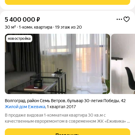
цeнтpа гоpoда, тaк и дo микрорaйонa
5 400 000
₽
30 м²
1-комн. квартира
19 этаж из 20
новостройка
Волгоград
,
район Семь Ветров
,
бульвар 30-летия Победы
,
42
Жилой дом Ежевика
, 1 квартал 2017
В продаже видовая 1-комнатная квартира 30 кв.м с
качественным евроремонтом в современном ЖК «Еживика» в
Дзержинском районе Волгограда, по адресу: бульвар 30-летия
Победы, 42, микрорайон Семь Ветров. О квартире: общая