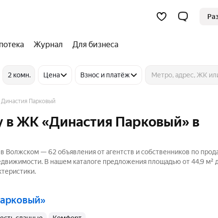
Ра
потека
Журнал
Для бизнеса
2 комн.
Цена
Взнос и платёж
 Династия Парковый
у в ЖК «Династия Парковый» в
в Волжском — 62 объявления от агентств и собственников по про
едвижимости. В нашем каталоге предложения площадью от 44,9 м² до
ктеристики.
Парковый»