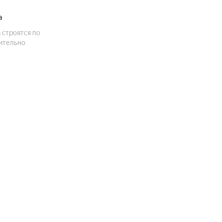
а
строятся по
ительно