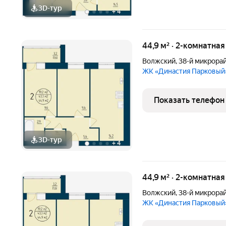
3D-тур
+
4
44,9 м² · 2-комнатна
Волжский
,
38-й микрора
ЖК «Династия Парковый
Показать телефон
3D-тур
+
4
44,9 м² · 2-комнатна
Волжский
,
38-й микрора
ЖК «Династия Парковый