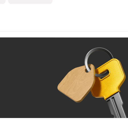
Ж
До 100 тыс. ₽