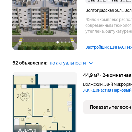
2 кв. 2027 – 1 кв. 202
Волгоградская обл.
,
Вол
Жилой комплекс распол
современным технологи
утеплена, оштукатурена
Застройщик ДИНАСТИ
62 объявления:
по актуальности
44,9 м² · 2-комнатна
Волжский
,
38-й микрора
ЖК «Династия Парковый
Показать телефон
3D-тур