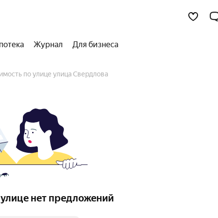
потека
Журнал
Для бизнеса
имость по улице улица Свердлова
 улице нет предложений