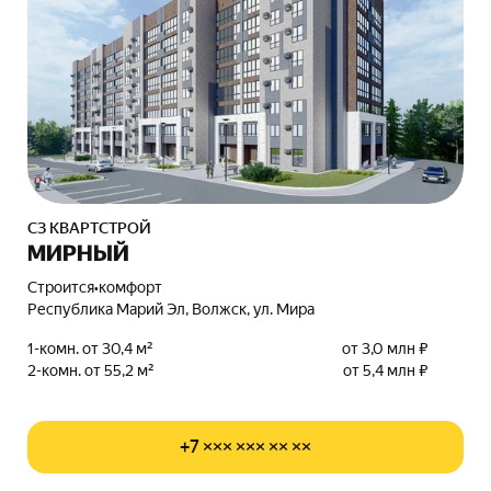
СЗ КВАРТСТРОЙ
МИРНЫЙ
Строится
•
комфорт
Республика Марий Эл, Волжск, ул. Мира
1-комн. от 30,4 м²
от 3,0 млн ₽
2-комн. от 55,2 м²
от 5,4 млн ₽
+7 ××× ××× ×× ××