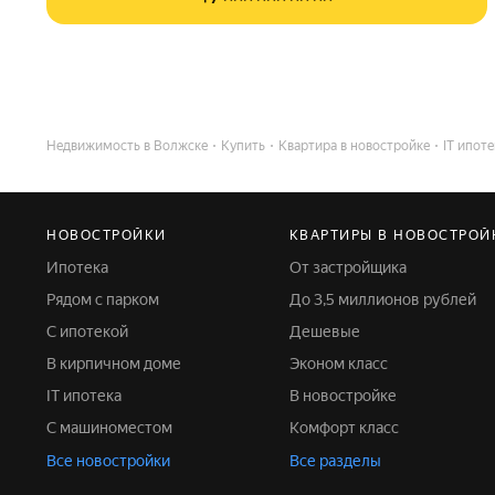
Недвижимость в Волжске
Купить
Квартира в новостройке
IT ипоте
НОВОСТРОЙКИ
КВАРТИРЫ В НОВОСТРОЙ
Ипотека
От застройщика
Рядом с парком
До 3,5 миллионов рублей
С ипотекой
Дешевые
В кирпичном доме
Эконом класс
IT ипотека
В новостройке
С машиноместом
Комфорт класс
Все новостройки
Все разделы