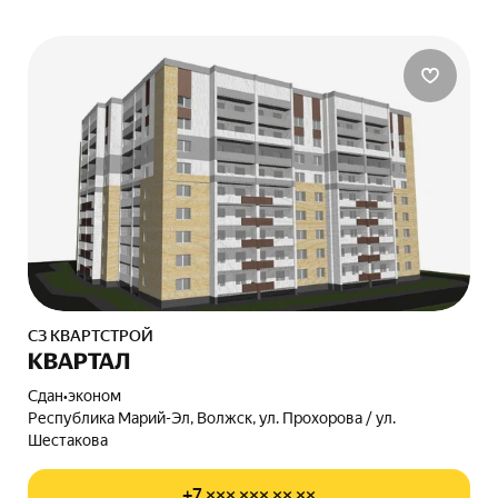
СЗ КВАРТСТРОЙ
КВАРТАЛ
Сдан
•
эконом
Республика Марий-Эл, Волжск, ул. Прохорова / ул.
Шестакова
+7 ××× ××× ×× ××