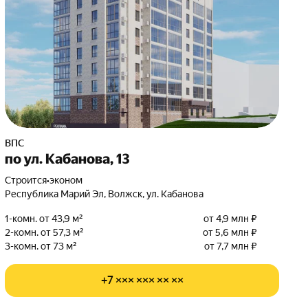
ВПС
по ул. Кабанова, 13
Строится
•
эконом
Республика Марий Эл, Волжск, ул. Кабанова
1-комн. от 43,9 м²
от 4,9 млн ₽
2-комн. от 57,3 м²
от 5,6 млн ₽
3-комн. от 73 м²
от 7,7 млн ₽
+7 ××× ××× ×× ××