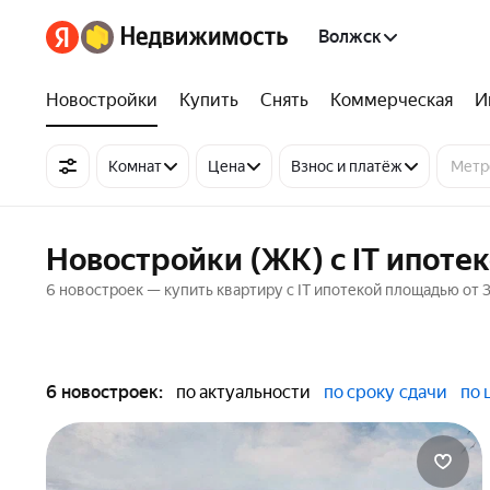
Волжск
Новостройки
Купить
Снять
Коммерческая
И
Комнат
Цена
Взнос и платёж
Новостройки (ЖК) с IT ипоте
6 новостроек — купить квартиру с IT ипотекой площадью от 3
6 новостроек:
по актуальности
по сроку сдачи
по 