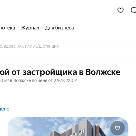
потека
Журнал
Для бизнеса
кой от застройщика в Волжске
0 м² в Волжске по цене от 2 978 220 ₽
цене