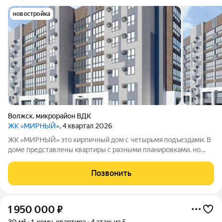
новостройка
Волжск
,
микрорайон ВДК
ЖК «МИРНЫЙ»
, 4 квартал 2026
ЖК «МИРНЫЙ» это кирпичный дом с четырьмя подъездами. В
доме представлены квартиры с разными планировками, но
внутренняя отделка не предусмотрена. Высота потолков 2,7
метра, отопление централизованное. Для жителей будут
Позвонить
обустроены детские игровые
1 950 000
₽