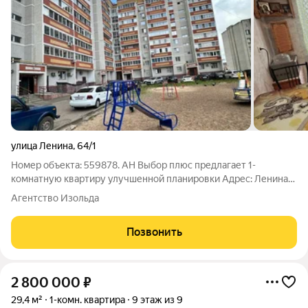
улица Ленина
,
64/1
Номер объекта: 559878. АН Выбор плюс предлагает 1-
комнатную квартиру улучшенной планировки Адрес: Ленина
64/1 Площадь: 38кв. Этаж: 2 Квартира с ремонтом, каждый
Агентство Изольда
сантиметр пространства делался для себя и с любовью. Все
что есть в квартире - остается
Позвонить
2 800 000
₽
29,4 м²
1-комн. квартира
9 этаж из 9