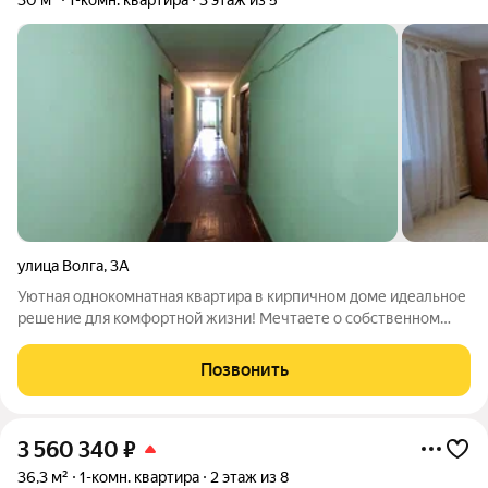
30 м²
1-комн. квартира
3 этаж из 5
улица Волга
,
3А
Уютная однокомнатная квартира в кирпичном доме идеальное
решение для комфортной жизни! Мечтаете о собственном
уголке, где будет тепло зимой и прохладно летом?
Представляем вашему вниманию замечательную
Позвонить
однокомнатную квартиру в надежном кирпичном
3 560 340
₽
36,3 м²
1-комн. квартира
2 этаж из 8