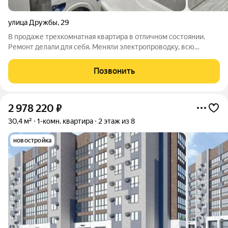
улица Дружбы
,
29
В продаже трехкомнатная квартира в отличном состоянии.
Ремонт делали для себя. Меняли электропроводку, всю
сантехнику, двери, окна, батареи. Во всей квартире залиты
полы, заново оштукатурены стены. Взрослый собственник.
Позвонить
Чистая продажа. Услуги
2 978 220
₽
30,4 м²
1-комн. квартира
2 этаж из 8
новостройка