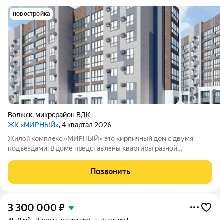
новостройка
Волжск
,
микрорайон ВДК
ЖК «МИРНЫЙ»
, 4 квартал 2026
Жилой комплекс «МИРНЫЙ» это кирпичный дом с двумя
подъездами. В доме представлены квартиры разной
планировки, без внутренней отделки. Высота потолков
составляет 2,7метра, отопление централизованное. На
Позвонить
территории обустроят площадки для детских игр,
3 300 000
₽