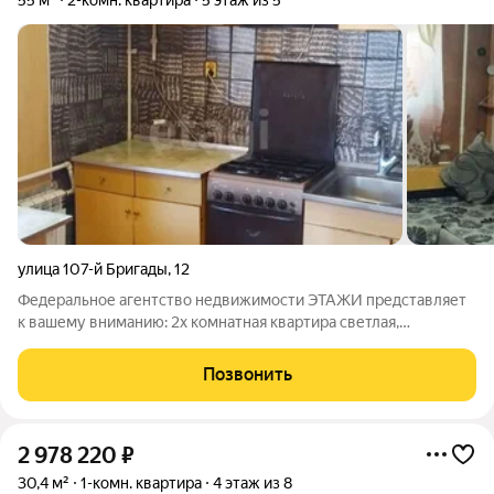
55 м²
2-комн. квартира
5 этаж из 5
улица 107-й Бригады
,
12
Федеральное агентство недвижимости ЭТАЖИ представляет
к вашему вниманию: 2х комнатная квартира светлая,
солнечная на 5 ом этаже 5этажного кирпичного дома: общая
площадь - 52 кв. м. В квартире сделан частичный ремонт.
Позвонить
Лоджия застеклена, частично
2 978 220
₽
30,4 м²
1-комн. квартира
4 этаж из 8