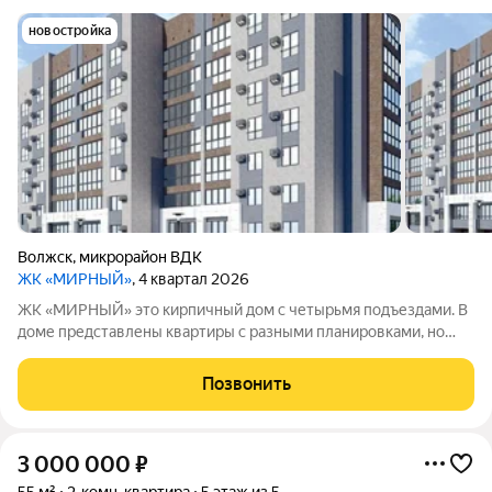
новостройка
Волжск
,
микрорайон ВДК
ЖК «МИРНЫЙ»
, 4 квартал 2026
ЖК «МИРНЫЙ» это кирпичный дом с четырьмя подъездами. В
доме представлены квартиры с разными планировками, но
внутренняя отделка не предусмотрена. Высота потолков 2,7
метра, отопление централизованное. Для жителей будут
Позвонить
обустроены детские игровые
3 000 000
₽