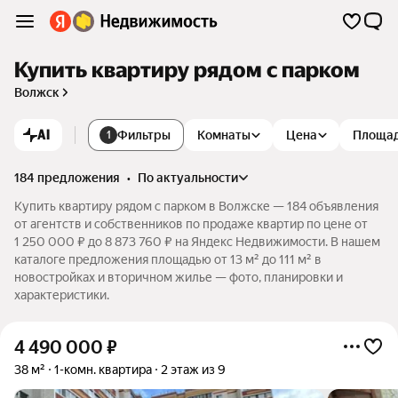
Купить квартиру рядом с парком
Волжск
AI
Фильтры
Комнаты
Цена
Площа
1
184 предложения
•
по актуальности
Купить квартиру рядом с парком в Волжске — 184 объявления
от агентств и собственников по продаже квартир по цене от
1 250 000 ₽ до 8 873 760 ₽ на Яндекс Недвижимости. В нашем
каталоге предложения площадью от 13 м² до 111 м² в
новостройках и вторичном жилье — фото, планировки и
характеристики.
4 490 000
₽
38 м²
1-комн. квартира
2 этаж из 9