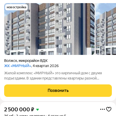
новостройка
Волжск
,
микрорайон ВДК
ЖК «МИРНЫЙ»
, 4 квартал 2026
Жилой комплекс «МИРНЫЙ» это кирпичный дом с двумя
подъездами. В здании представлены квартиры разной
планировки, без внутренней отделки. Высота потолков
составляет 2,7метра, отопление централизованное. На
Позвонить
территории обустроят площадки для детских
2 500 000
₽