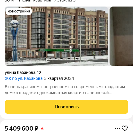
36 м²
1-комн. квартира
7 этаж из 9
новостройка
улица Кабанова
,
12
ЖК по ул. Кабанова
, 3 квартал 2024
В очень красивом, построенном по современным стандартам
доме в продаже однокомнатная квартира с черновой
отделкой. Площадь с учётом лоджии 42,5 кв.м. Преимущества:
Новый дом. Индивидуальное отопление, частично теплые
Позвонить
полы. Панорамные окна.
5 409 600
₽