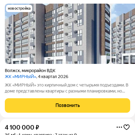
новостройка
Волжск
,
микрорайон ВДК
ЖК «МИРНЫЙ»
, 4 квартал 2026
ЖК «МИРНЫЙ» это кирпичный дом с четырьмя подъездами. В
доме представлены квартиры с разными планировками, но
внутренняя отделка не предусмотрена. Высота потолков 2,7
метра, отопление централизованное. Для жителей будут
Позвонить
обустроены детские игровые
4 100 000
₽