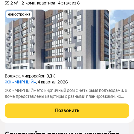
55,2 м²
2-комн. квартира
4 этаж из 8
новостройка
Волжск
,
микрорайон ВДК
ЖК «МИРНЫЙ»
, 4 квартал 2026
ЖК «МИРНЫЙ» это кирпичный дом с четырьмя подъездами. В
доме представлены квартиры с разными планировками, но
внутренняя отделка не предусмотрена. Высота потолков 2,7
метра, отопление централизованное. Для жителей будут
Позвонить
обустроены детские игровые