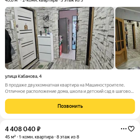
45,8 м²
2-комн. квартира
5 этаж из 5
улица Кабанова
,
4
В продаже двухкомнатная квартира на Машиностроителе.
Отличное расположение дома, школа и детский сад в шаговой
доступности. О квартире: - пластиковые окна - потолки
выровнены - на полу стяжка и линолеум - лоджия застеклена -
Позвонить
заменены батареи -
4 408 040
₽
45 м²
1-комн. квартира
8 этаж из 8