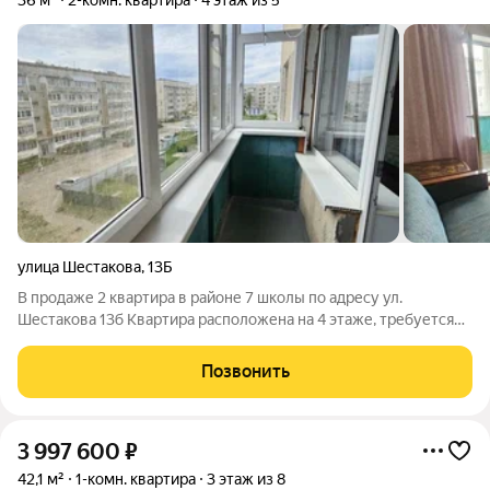
36 м²
2-комн. квартира
4 этаж из 5
улица Шестакова
,
13Б
В продаже 2 квартира в районе 7 школы по адресу ул.
Шестакова 13б Квартира расположена на 4 этаже, требуется
ремонт.Балкон застеклен и обшит снаружи.
Позвонить
3 997 600
₽
42,1 м²
1-комн. квартира
3 этаж из 8