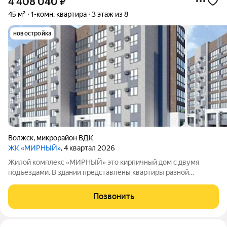
4 408 040
₽
45 м²
1-комн. квартира
3 этаж из 8
новостройка
Волжск
,
микрорайон ВДК
ЖК «МИРНЫЙ»
, 4 квартал 2026
Жилой комплекс «МИРНЫЙ» это кирпичный дом с двумя
подъездами. В здании представлены квартиры разной
планировки, без внутренней отделки. Высота потолков
составляет 2,7метра, отопление централизованное. На
Позвонить
территории обустроят зоны для отдыха,