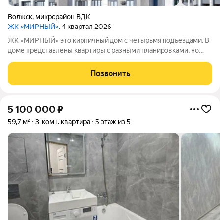
Волжск
,
микрорайон ВДК
ЖК «МИРНЫЙ»
, 4 квартал 2026
ЖК «МИРНЫЙ» это кирпичный дом с четырьмя подъездами. В
доме представлены квартиры с разными планировками, но
внутренняя отделка не предусмотрена. Высота потолков 2,7
метра, отопление централизованное. Для жителей будут
Позвонить
обустроены детские игровые
5 100 000
₽
59,7 м²
3-комн. квартира
5 этаж из 5