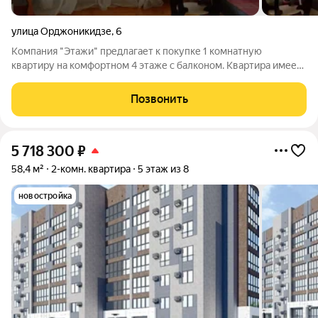
улица Орджоникидзе
,
6
Компания "Этажи" предлагает к покупке 1 комнатную
квартиру на комфортном 4 этаже с балконом. Квартира имеет
удачную планировку: окна с кухни и гостиной видовые на
город и лесной массив. Квартира с современным ремонтом:
Позвонить
натяжные потолки в комнатах,
5 718 300
₽
58,4 м²
2-комн. квартира
5 этаж из 8
новостройка