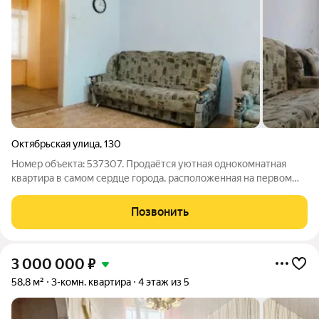
Октябрьская улица
,
130
Номер объекта: 537307. Продаётся уютная однокомнатная
квартира в самом сердце города, расположенная на первом
этаже. Идеально подойдёт для тех, кто ценит комфорт и
удобство расположения. Квартира обладает индивидуальным
Позвонить
печным отоплением, благодаря
3 000 000
₽
58,8 м²
3-комн. квартира
4 этаж из 5