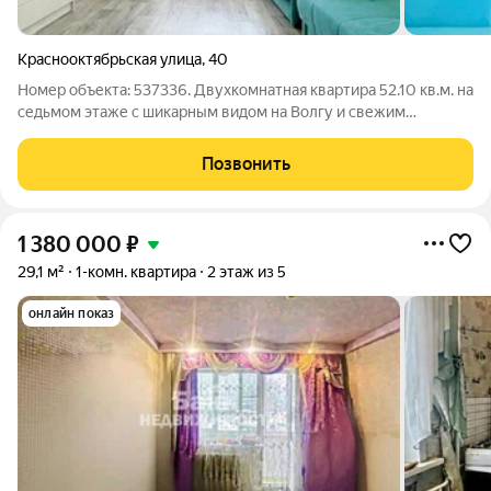
Краснооктябрьская улица
,
40
Номер объекта: 537336. Двухкомнатная квартира 52.10 кв.м. на
седьмом этаже с шикарным видом на Волгу и свежим
современным ремонтом ждет своего нового владельца. Это
модный и презентабельный вариант вторичного жилья, где
Позвонить
каждая деталь продумана для
1 380 000
₽
29,1 м²
1-комн. квартира
2 этаж из 5
онлайн показ