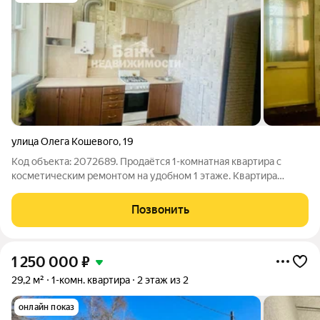
улица Олега Кошевого
,
19
Код объекта: 2072689. Продаётся 1-комнатная квартира с
косметическим ремонтом на удобном 1 этаже. Квартира
тёплая и практичная: комнаты просторные, а из кухни есть
выход на большую застеклённую лоджию 9 м отличное место
Позвонить
для хранения или зоны отдыха.
1 250 000
₽
29,2 м²
1-комн. квартира
2 этаж из 2
онлайн показ