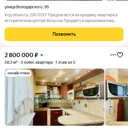
улица Володарского
,
95
Код объекта: 2267097. Предлагается на продажу квартира в
историческом центре Вольска! Продаётся однокомнатная
квартира по адресу: улица Володарского, 95. Кирпичная
двухэтажная постройка с железобетонными перекрытиями
Позвонить
гарантирует надёжность и
2 800 000
₽
58,3 м²
3-комн. квартира
1 этаж из 5
онлайн показ