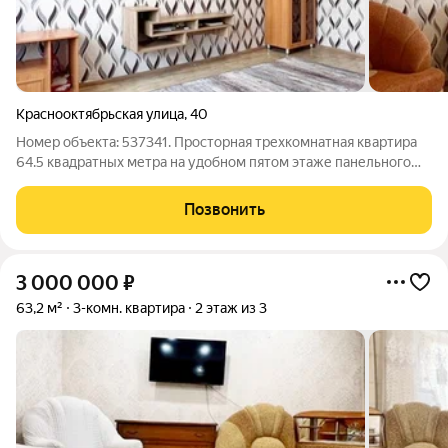
Краснооктябрьская улица
,
40
Номер объекта: 537341. Просторная трехкомнатная квартира
64.5 квадратных метра на удобном пятом этаже панельного
девятиэтажного дома это ваша возможность для комфортной
и размеренной жизни. Сейчас здесь выполнен стандартный
Позвонить
ремонт, который станет
3 000 000
₽
63,2 м²
3-комн. квартира
2 этаж из 3