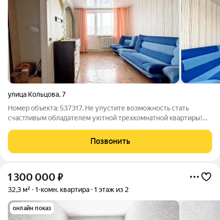
улица Кольцова
,
7
Номер объекта: 537317. Не упустите возможность стать
счастливым обладателем уютной трехкомнатной квартиры!
Это идеальное предложение для тех, кому важен комфорт и
удобство жилья. Квартира расположена на 4 этаже 5-этажного
Позвонить
дома и имеет общую площадь
1 300 000
₽
32,3 м²
1-комн. квартира
1 этаж из 2
онлайн показ