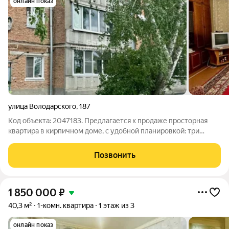
онлайн показ
улица Володарского
,
187
Код объекта: 2047183. Предлагается к продаже просторная
квартира в кирпичном доме, с удобной планировкой: три
изолированные комнаты, раздельный санузел, кладовая,
просторная кухня и большая лоджия. Эта квартира подойдёт
Позвонить
для семьи с детьми, здесь
1 850 000
₽
40,3 м²
1-комн. квартира
1 этаж из 3
онлайн показ