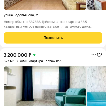
улица Водопьянова
,
71
Номер объекта: 537358. Трёхкомнатная квартира 58,5
квадратных метров на пятом этаже пятиэтажного дома
продаётся это уникальное предложение для тех, кто ценит
настоящий простор и комфорт без границ. Свежий
Позвонить
современный ремонт уже выполнен, поэтому вы
3 200 000
₽
52,1 м²
2-комн. квартира
7 этаж из 9