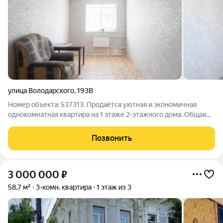
улица Володарского
,
193В
Номер объекта: 537313. Продаётся уютная и экономичная
однокомнатная квартира на 1 этаже 2-этажного дома. Общая
площадь квартиры составляет 32.30 кв.м., при этом кухня
площадью 8 кв.м. Это идеальный вариант для молодых людей,
Позвонить
студентов или молодых
3 000 000
₽
58,7 м²
3-комн. квартира
1 этаж из 3