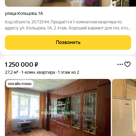
улица Кольцова
,
1А
Код объекта: 2072544. Продаётся 1-комнатная квартира по
адресу ул. Кольцова, 1А, 2 этаж. Хороший вариант для тех, кто
хочет сделать ремонт под себя и не переплачивать за чужую
отделку. Что уже есть и за что не придётся платить
Позвонить
дополнительно: окна
1 250 000
₽
27,2 м²
1-комн. квартира
1 этаж из 2
онлайн показ