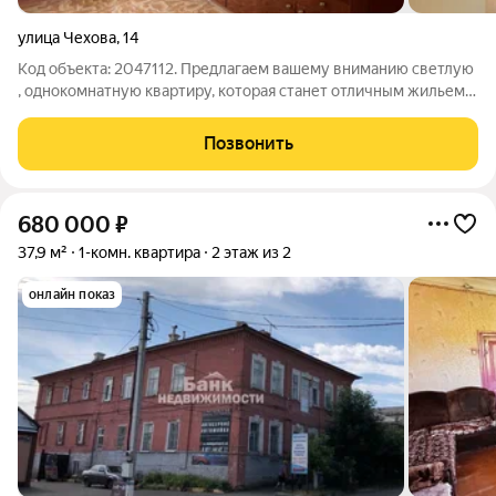
улица Чехова
,
14
Код объекта: 2047112. Предлагаем вашему вниманию светлую
, однокомнатную квартиру, которая станет отличным жильем
для небольшой молодой семьи или уютным уголком для
людей постарше, желающих жить отдельно от детей. Квартира
Позвонить
расположена на первом
680 000
₽
37,9 м²
1-комн. квартира
2 этаж из 2
онлайн показ