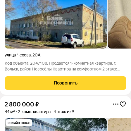
улица Чехова
,
20А
Код объекта: 2047108. Продаётся 1-комнатная квартира, г.
Вольск, район Новосёлы Квартира на комфортном 2 этаже
удобный вариант для жизни или как недорогая инвестиция под
аренду. Планировка практичная: светлая комната, всё можно
Позвонить
организовать
2 800 000
₽
44 м²
2-комн. квартира
4 этаж из 5
онлайн показ