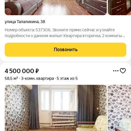
улица Талалихина
,
38
Номер объекта: 537306. Звоните прямо сейчас и узнайте
подробности о данном жилье! Квартира вторичка, 2 комнаты
на втором этаже 5-этажного дома площадью 52.80 кв.м. - это
модный и презентабельный вариант для тех, кто ценит
Позвонить
современный стиль и комфорт.
4 500 000
₽
58,5 м²
3-комн. квартира
5 этаж из 5