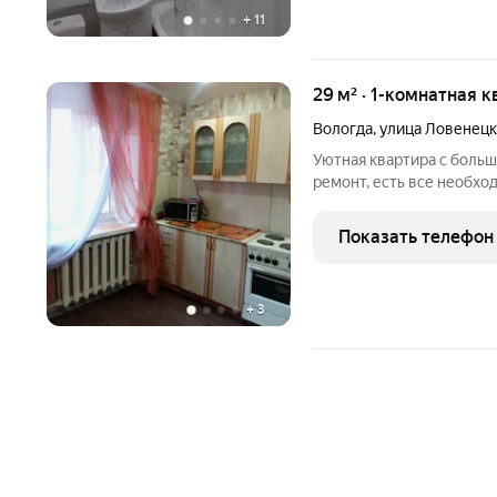
+
11
29 м² · 1-комнатная к
Вологда
,
улица Ловенецк
Уютная квартира с большо
ремонт, есть все необх
телевизора с приставкам
парка Победы.,рядом с 
Показать телефон
два
+
3