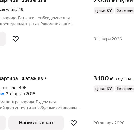
2 000
вартира · 2 этаж из 5
₽
в сутки
ая улица
,
19
цена с КУ
без коми
е города. Есть все необходимое для
проведения отдыха. Рядом вокзал и
оставляются отчётные документы.
емя 2 часа: 2 часа - 1200 3 часа - 1500
9 января 2026
3 100
вартира · 4 этаж из 7
₽
в сутки
проспект
,
49Б
цена с КУ
без коми
ов»
, 2 квартал 2018
ом центре города. Рядом вся
вой доступности автобусные остановки
агазин "Пятерочка", торговый центр
Написать в чат
20 января 2026