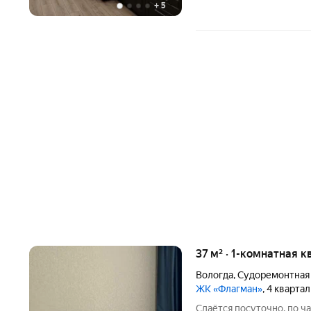
+
5
37 м² · 1-комнатная к
Вологда
,
Судоремонтная
ЖК «Флагман»
, 4 кварта
Сдаётся посуточно, по ч