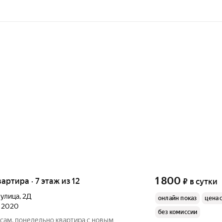
1 800
вартира · 7 этаж из 12
₽
в сутки
 улица
,
2Д
онлайн показ
цена 
л 2020
без комиссии
асам, понедельно квартира с новым