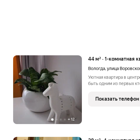
44 м² · 1-комнатная к
Вологда
,
улица Воровско
Уютная квартира в цент
быть одним из первых кт
находятся основные дост
Вологодский кремль (1,2 к
Показать телефон
Кремлёвская площадь
+
12