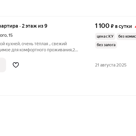
1 100
вартира · 2 этаж из 9
₽
в сутки
ого
,
15
цена с КУ
без коми
й кухней, очень тёплая ,. свежий
без залога
одимое для комфортного проживания,2
и .Находится в конце улицы Преминина ,у
железнодорожным и автовокзалом.,в доме
21 августа 2025