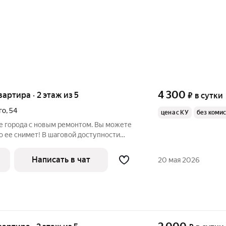
4 300
вартира · 2 этаж из 5
₽
в сутки
го
,
54
цена с КУ
без коми
ре города с новым ремонтом. Вы можете
о ее снимет! В шаговой доступности
опримечательности города: -
м), - Софийский собор (1,2 км), -
Написать в чат
20 мая 2026