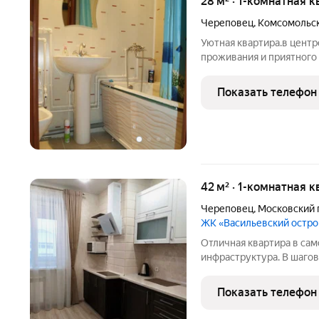
28 м² · 1-комнатная к
Череповец
,
Комсомольск
Уютная квартира.в центр
проживания и приятного 
военный институт. Пред
Минимальное почасовое вр
Показать телефон
Квартиры сдаются
42 м² · 1-комнатная к
Череповец
,
Московский 
ЖК «Васильевский остр
Отличная квартира в сам
инфраструктура. В шаго
во всех направлениях. М
Интерсити.
Показать телефон