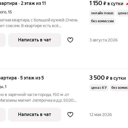
1 150
вартира · 2 этаж из 11
₽
в сутки
ого
,
15
онлайн показ
цена 
натная квартира, с большой кухней .Очень
без комиссии
ет совсем. В квартире есть всё
тного проживания, мебель, посуда,
 средства для стирки. два телевизора,
Написать в чат
3 августа 2026
3 500
вартира · 5 этаж из 5
₽
в сутки
ды
,
1
цена с КУ
без коми
 в заречной части города, 150 м .от
Магазины магнит ,пятёрочка и д.р. 50200
вь,музей ,больница, спорткомплекс ,
ре есть всё необходимое для комфортного
Написать в чат
12 мая 2026