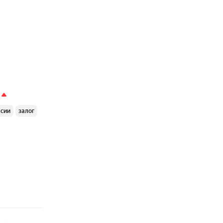
ссии
залог