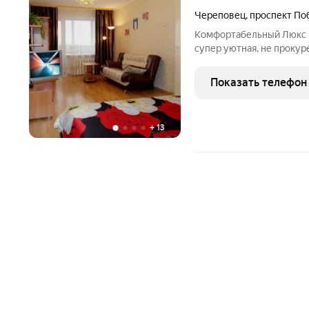
Череповец
,
проспект По
Комфортабельный Люкс в 
супер уютная, не проку
квартира в отличном сос
приезжих: в наличии вся
Показать телефон
двуспальная кровать, но
+
13