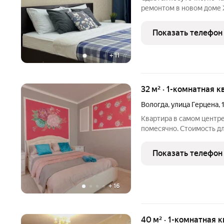
ремонтом в новом доме ЖК Фла
руб. в шаговой доступнос
на машине. квартира об
Показать телефон
телевизор,
+
11
32 м² · 1-комнатная к
Вологда
,
улица Герцена
,
Квартира в самом центре
помесячно. Стоимость д
отдельно: на сессию (ВоГ
командировку и варьируе
Показать телефон
проживания. В
+
16
40 м² · 1-комнатная 