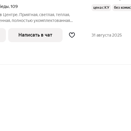
беды
,
109
цена с КУ
без коми
Центре. Приятная, светлая, теплая,
ренная, полностью укомплектованная
тоянии. Идеальный вариант для
 бытовая техника, новая широкая
Написать в чат
31 августа 2025
вый