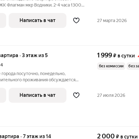
гман мкр Водники. 2-4 часа 1300
ти центр города, 5-10 минут от вокзала
орудована всем необходимым, имеется
Написать в чат
27 марта 2026
1 999
вартира · 3 этаж из 5
₽
в сутки
14
без комиссии
без з
 города посуточно, понедельно,
лительного проживания обсуждается
У, Юр академия им.Кутафина, и др.) в
тся от количества человек и сроков
Написать в чат
27 июля 2026
2 000
квартира · 7 этаж из 14
₽
в сутки