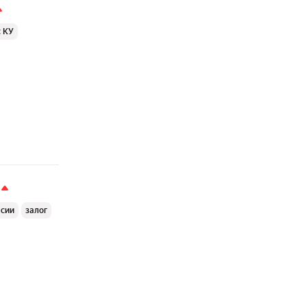
с КУ
ссии
залог