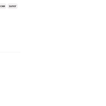
ссии
залог