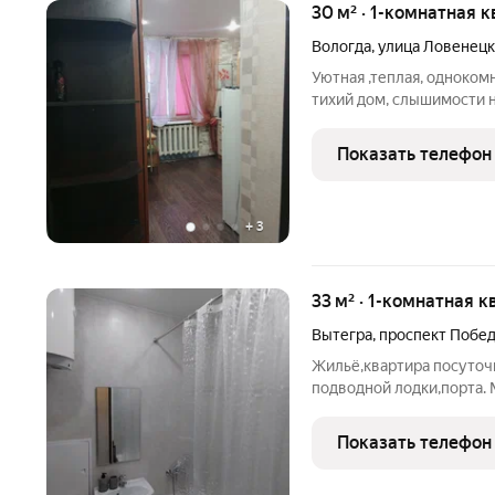
30 м² · 1-комнатная к
Вологда
,
улица Ловенецк
Уютная ,теплая, одноком
тихий дом, слышимости н
необходимое, для комфор
бельё, моющие средства,
Показать телефон
приставками на
+
3
33 м² · 1-комнатная к
Вытегра
,
проспект Побе
Жильё,квартира посуточно
подводной лодки,порта. 
метров,рядом есть церко
бассейн и т.д .В кварти
Показать телефон