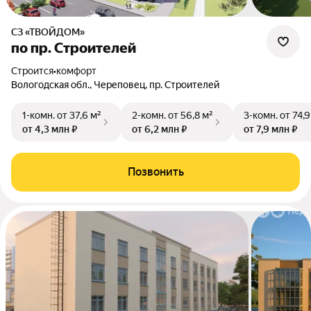
СЗ «ТВОЙДОМ»
по пр. Строителей
Строится
•
комфорт
Вологодская обл., Череповец, пр. Строителей
1-комн.
от 37,6 м²
2-комн.
от 56,8 м²
3-комн.
от 74,9
от 4,3 млн ₽
от 6,2 млн ₽
от 7,9 млн ₽
Позвонить