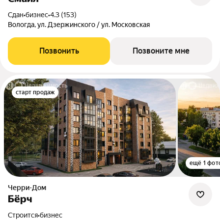
Сдан
•
бизнес
•
4.3 (153)
Вологда, ул. Дзержинского / ул. Московская
Позвонить
Позвоните мне
старт продаж
ещё 1 фот
Черри-Дом
Бёрч
Строится
•
бизнес