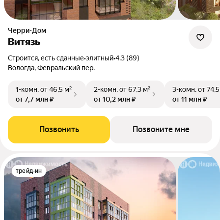
Черри-Дом
Витязь
Строится, есть сданные
•
элитный
•
4.3 (89)
Вологда, Февральский пер.
1-комн.
от 46,5 м²
2-комн.
от 67,3 м²
3-комн.
от 74,5
от 7,7 млн ₽
от 10,2 млн ₽
от 11 млн ₽
Позвонить
Позвоните мне
трейд-ин