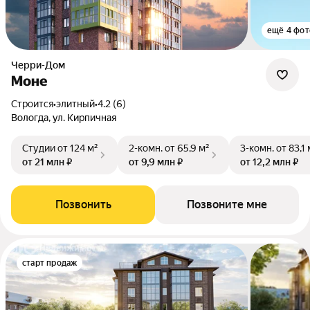
ещё 4 фот
Черри-Дом
Моне
Строится
•
элитный
•
4.2 (6)
Вологда, ул. Кирпичная
Студии
от 124 м²
2-комн.
от 65,9 м²
3-комн.
от 83,1 
от 21 млн ₽
от 9,9 млн ₽
от 12,2 млн ₽
Позвонить
Позвоните мне
старт продаж