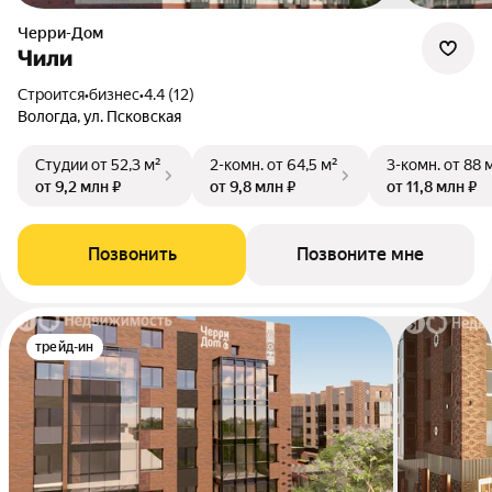
Черри-Дом
Чили
Строится
•
бизнес
•
4.4 (12)
Вологда, ул. Псковская
Студии
от 52,3 м²
2-комн.
от 64,5 м²
3-комн.
от 88 
от 9,2 млн ₽
от 9,8 млн ₽
от 11,8 млн ₽
Позвонить
Позвоните мне
трейд-ин