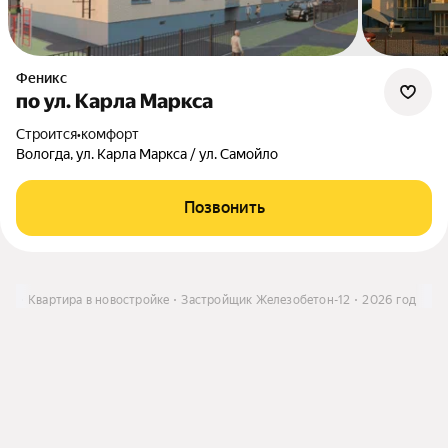
Феникс
по ул. Карла Маркса
Строится
•
комфорт
Вологда, ул. Карла Маркса / ул. Самойло
Позвонить
ить
Квартира в новостройке
Застройщик Железобетон-12
2026 год