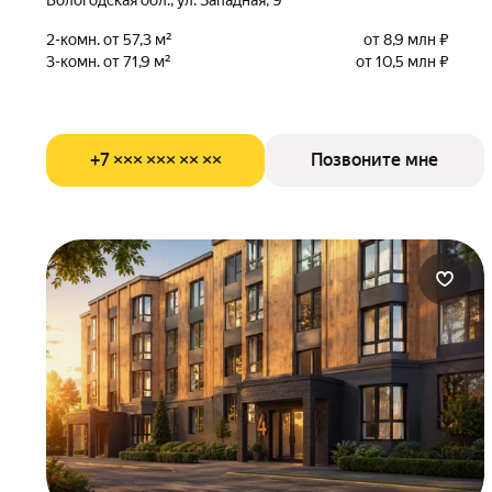
Вологодская обл., ул. Западная, 9
2-комн. от 57,3 м²
от 8,9 млн ₽
3-комн. от 71,9 м²
от 10,5 млн ₽
+7 ××× ××× ×× ××
Позвоните мне