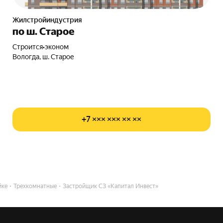
Жилстройиндустрия
по ш. Старое
Строится
•
эконом
Вологда, ш. Старое
+7 ××× ××× ×× ××
йке
Трехкомнатные
Застройщик СЗ «Капитал Инвест»