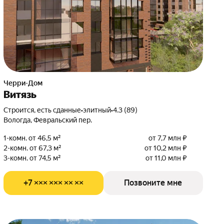
Черри-Дом
Витязь
Строится, есть сданные
•
элитный
•
4.3 (89)
Вологда, Февральский пер.
1-комн. от 46,5 м²
от 7,7 млн ₽
2-комн. от 67,3 м²
от 10,2 млн ₽
3-комн. от 74,5 м²
от 11,0 млн ₽
+7 ××× ××× ×× ××
Позвоните мне