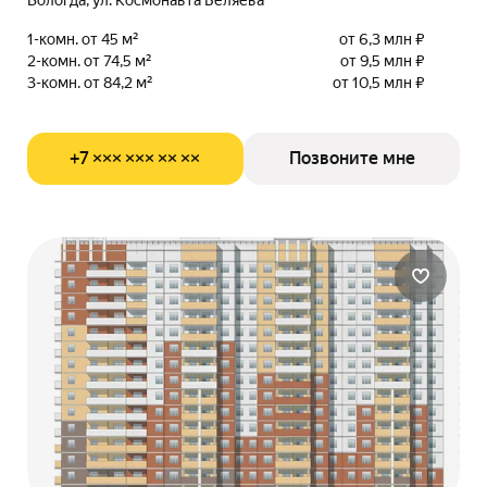
Вологда, ул. Космонавта Беляева
1-комн. от 45 м²
от 6,3 млн ₽
2-комн. от 74,5 м²
от 9,5 млн ₽
3-комн. от 84,2 м²
от 10,5 млн ₽
+7 ××× ××× ×× ××
Позвоните мне