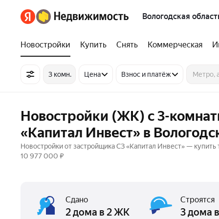
Вологодская област
Новостройки
Купить
Снять
Коммерческая
И
3 комн.
Цена
Взнос и платёж
Новостройки (ЖК) с 3-комна
«Капитал Инвест» в Вологодс
Новостройки от застройщика СЗ «Капитал Инвест» — купить 
10 977 000 ₽
Сдано
Строятся
2 дома в 2 ЖК
3 дома 