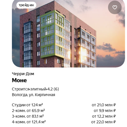
трейд-ин
Черри-Дом
Моне
Строится
•
элитный
•
4.2 (6)
Вологда, ул. Кирпичная
Студии от 124 м²
от 21,0 млн ₽
2-комн. от 65,9 м²
от 9,9 млн ₽
3-комн. от 83,1 м²
от 12,2 млн ₽
4-комн. от 121,4 м²
от 22,0 млн ₽