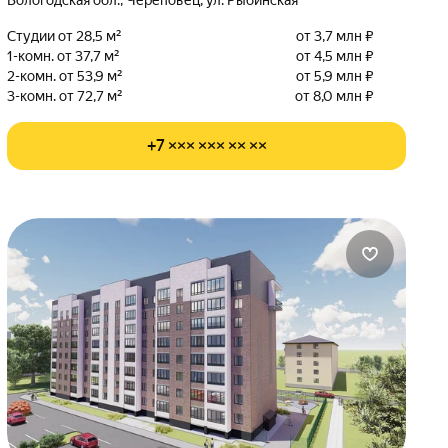
Вологодская обл., Череповец, ул. Рыбинская
Студии от 28,5 м²
от 3,7 млн ₽
1-комн. от 37,7 м²
от 4,5 млн ₽
2-комн. от 53,9 м²
от 5,9 млн ₽
3-комн. от 72,7 м²
от 8,0 млн ₽
+7 ××× ××× ×× ××