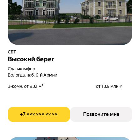
СБТ
Высокий берег
Сдан
•
комфорт
Вологда, наб. 6-й Армии
3-комн. от 93,1 м²
от 18,5 млн ₽
+7 ××× ××× ×× ××
Позвоните мне