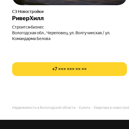
СЗ Новостройки
РиверХилл
Строится
•
бизнес
Вологодская обл., Череповец, ул. Волгучинская / ул.
Командарма Белова
+7 ××× ××× ×× ××
Недвижимость в Вологодской области
Купить
Квартира в новостро