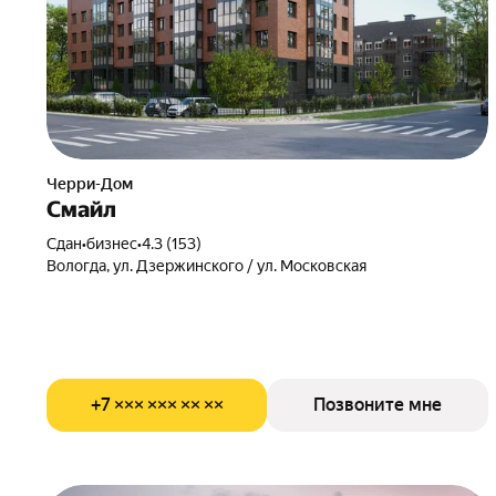
Черри-Дом
Смайл
Сдан
•
бизнес
•
4.3 (153)
Вологда, ул. Дзержинского / ул. Московская
+7 ××× ××× ×× ××
Позвоните мне