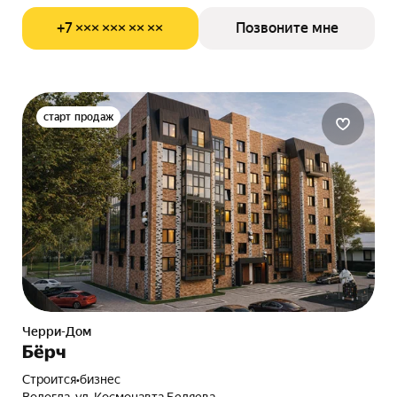
+7 ××× ××× ×× ××
Позвоните мне
старт продаж
Черри-Дом
Бёрч
Строится
•
бизнес