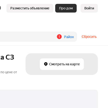
Разместить объявление
Про дом
Войти
1
Сбросить
Район
а СЗ
Смотреть на карте
по цене от