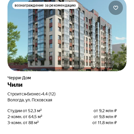
вознаграждение за рекомендацию
Черри-Дом
Чили
Строится
•
бизнес
•
4.4 (12)
Вологда, ул. Псковская
Студии от 52,3 м²
от 9,2 млн ₽
2-комн. от 64,5 м²
от 9,8 млн ₽
3-комн. от 88 м²
от 11,8 млн ₽