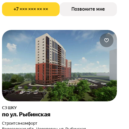
+7 ××× ××× ×× ××
Позвоните мне
СЗ ШКУ
по ул. Рыбинская
Строится
•
комфорт