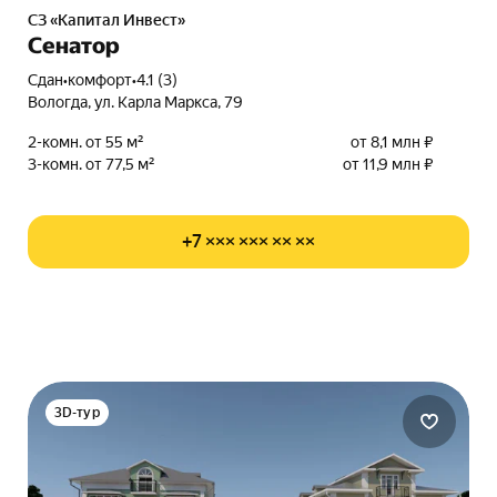
СЗ «Капитал Инвест»
Сенатор
Сдан
•
комфорт
•
4.1 (3)
Вологда, ул. Карла Маркса, 79
2-комн. от 55 м²
от 8,1 млн ₽
3-комн. от 77,5 м²
от 11,9 млн ₽
+7 ××× ××× ×× ××
3D-тур