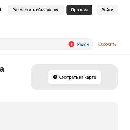
Разместить объявление
Про дом
Войти
1
Сбросить
Район
а
Смотреть на карте