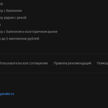
ру
иру с балконом
ру рядом с рекой
к
иру с балконом и на вторичном рынке
ок до 5 миллионов рублей
Пользовательское соглашение
Правила рекомендаций
Помощ
.yandex.ru