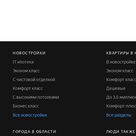
НОВОСТРОЙКИ
КВАРТИРЫ В
IT ипотека
В новостройке
Эконом класс
Эконом класс
С чистовой отделкой
Комфорт клас
Комфорт класс
Дешевые
С высокими потолками
До 3,5 милли
Бизнес класс
Комфорт-плюс
Все новостройки
Все разделы
ГОРОДА В ОБЛАСТИ
ЛЮДИ ТАКЖЕ