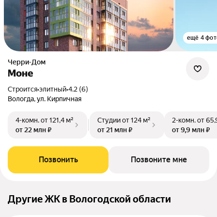
ещё 4 фот
Черри-Дом
Моне
Строится
•
элитный
•
4.2 (6)
Вологда, ул. Кирпичная
4-комн.
от 121,4 м²
Студии
от 124 м²
2-комн.
от 65,
от 22 млн ₽
от 21 млн ₽
от 9,9 млн ₽
Позвонить
Позвоните мне
Другие ЖК в Вологодской области