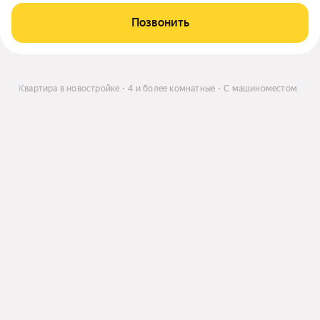
Позвонить
ить
Квартира в новостройке
4 и более комнатные
С машиноместом