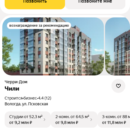
Позвонить
Позвоните мне
вознаграждение за рекомендацию
Черри-Дом
Чили
Строится
•
бизнес
•
4.4 (12)
Вологда, ул. Псковская
Студии
от 52,3 м²
2-комн.
от 64,5 м²
3-комн.
от 88 
от 9,2 млн ₽
от 9,8 млн ₽
от 11,8 млн ₽