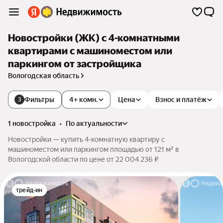
Новостройки (ЖК) с 4-комнатными
квартирами с машиноместом или
паркингом от застройщика
Вологодская область
Фильтры
4+ комн.
Цена
Взнос и платёж
3
1 новостройка
•
по актуальности
Новостройки — купить 4-комнатную квартиру с
машиноместом или паркингом площадью от 121 м² в
Вологодской области по цене от 22 004 236 ₽
трейд-ин