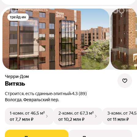
трейд-ин
Черри-Дом
Витязь
Строится, есть сданные
•
элитный
•
4.3 (89)
Вологда, Февральский пер.
1-комн.
от 46,5 м²
2-комн.
от 67,3 м²
3-комн.
от 74,5
от 7,7 млн ₽
от 10,2 млн ₽
от 11 млн ₽