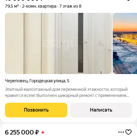
79,5 м²
2-комн. квартира
7 этаж из 8
Череповец
,
Городецкая улица
,
5
Элитный малоэтажный дом переменной этажности, который
нравится всем! Выполнен шикарный ремонт с применением
качественных и дорогих материалов, большое внимание
уделено деталям. Вам обязательно понравится удобная
Позвонить
Написать
планировка с разными сценариями
6 255 000
₽