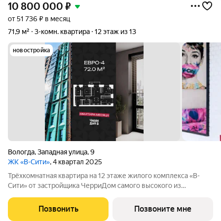
10 800 000
₽
от 51 736 ₽ в месяц
71,9 м²
3-комн. квартира
12 этаж из 13
новостройка
Вологда
,
Западная улица
,
9
ЖК «В-Сити»
, 4 квартал 2025
Трёхкомнатная квартира на 12 этаже жилого комплекса «В-
Сити» от застройщика ЧерриДом самого высокого из
построенных домов компании. Европланировка кухня-
гостиная и три отдельные спальни. 14 этажей, фасад цвета
Позвонить
Позвоните мне
Tiffany, дизайнерские подъезды это не