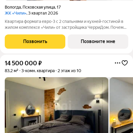
Вологда
,
Псковская улица
,
17
ЖК «Чили»
, 3 квартал 2026
Квартира формата евро-3 с 2 спальнями и кухней-гостиной в
жилом комплексе «Чили» от застройщика ЧерриДом. Почему
родители выбирают «Чили» У детей есть место для игр и
прогулок рядом с домом - на закрытой территории двора с
Позвонить
Позвоните мне
детским лабиринтом,
14 500 000
₽
83,2 м²
3-комн. квартира
2 этаж из 10