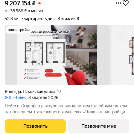
9 207 154
₽
от 38 586 ₽ в месяц
52,3 м²
квартира-студия
8 этаж из 8
новостройка
Вологда
,
Псковская улица
,
17
ЖК «Чили»
, 3 квартал 2026
Небесный дворец двухуровневая квартира с двойным светом
на последнем этаже жилого комплекса «Чили» от застройщика
ЧерриДом. Потолки 5,3 метра. Два уровня. Окна от пола с
двойным светом. Свободная планировка вы сами решаете, как
Позвонить
Позвоните мне
будет выглядеть ваш