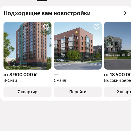
Подходящие вам новостройки
от 8 900 000 ₽
—
от 18 500 0
В-Сити
Смайл
Высокий бере
7 квартир
Перейти
2 квар