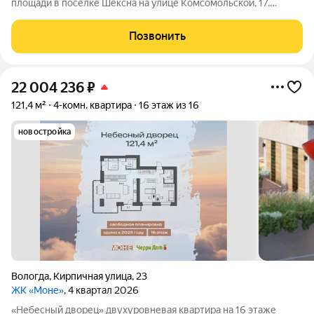
площади в поселке Шексна на улице Комсомольской, 17.
Объект расположен на четвертом этаже капитального
кирпичного дома, что гарантирует надежность и тишину.
Позвонить
Квартира находится в отличном
22 004 236
₽
121,4 м²
4-комн. квартира
16 этаж из 16
новостройка
Вологда
,
Кирпичная улица
,
23
ЖК «Моне»
, 4 квартал 2026
«Небесный дворец» двухуровневая квартира на 16 этаже