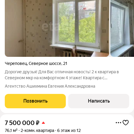
Череповец
,
Северное шоссе
,
21
Дорогие друзья! Для Вас отличная новость! 2 к квартира в
Северном мкр на комфортном 4 этаже! Квартира с
раздельными 2 комнатами, с большой лоджией и
Агентство Ашихмина Евгения Александровна
замечательными соседями! В квартире поменяно одно окно,
застеклена деревянными рамами лоджия,
Позвонить
Написать
7 500 000
₽
76,1 м²
2-комн. квартира
6 этаж из 12