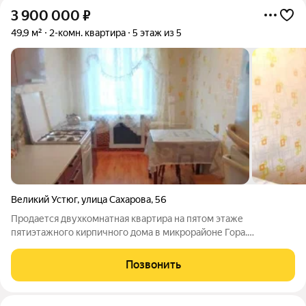
3 900 000
₽
49,9 м²
2-комн. квартира
5 этаж из 5
Великий Устюг
,
улица Сахарова
,
56
Продается двухкомнатная квартира на пятом этаже
пятиэтажного кирпичного дома в микрорайоне Гора.
Планировка практичная и комфортная: изолированные
комнаты, просторные и светлые, расположены на разные
Позвонить
стороны, что обеспечивает хорошую инсоляцию и