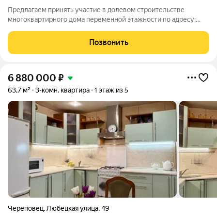
Предлагаем принять участие в долевом строительстве
многоквартирного дома переменной этажности по адресу:
ул.Беляева, д.21 (2 очередь). 5-10-этажный жилой дом из
керамического кирпича со своей крышной газовой котельной,
Позвонить
с установкой индивидуальных
6 880 000
₽
63,7 м²
3-комн. квартира
1 этаж из 5
Череповец
,
Любецкая улица
,
49