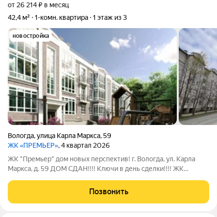
от 26 214 ₽ в месяц
42,4 м²
1-комн. квартира
1 этаж из 3
новостройка
Вологда
,
улица Карла Маркса
,
59
ЖК «ПРЕМЬЕР»
, 4 квартал 2026
ЖК "Премьер" дом новых перспектив! г. Вологда, ул. Карла
Маркса, д. 59 ДОМ СДАН!!!! Ключи в день сделки!!!! ЖК
"Премьер" объединяет дерзкое сочетание античной
философии и функциональности постконструктивизма,
Позвонить
создавая идеальное пространство для