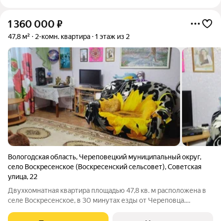
1 360 000
₽
47,8 м²
2-комн. квартира
1 этаж из 2
Вологодская область
,
Череповецкий муниципальный округ
,
село Воскресенское (Воскресенский сельсовет)
,
Советская
улица
,
22
Двухкомнатная квартира площадью 47,8 кв. м расположена в
селе Воскресенское, в 30 минутах езды от Череповца.
Планировка типа «распашонка» включает две изолированные
комнаты, раздельный санузел и просторную лоджию, которая