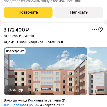
представляет собой выгодную возможность для
приобретения жилья с большим потенциалом. Объект
расположен в динамично развивающейся локации с
Позвонить
Написать
полноценной социальной инфраструктурой: в пешей
3 172 400
₽
от 13 295 ₽ в месяц
41,2 м²
1-комн. квартира
5 этаж из 10
новостройка
3D-тур
Вологда
,
улица Космонавта Беляева
,
21
ЖК «Березовая роща»
, 4 квартал 2022