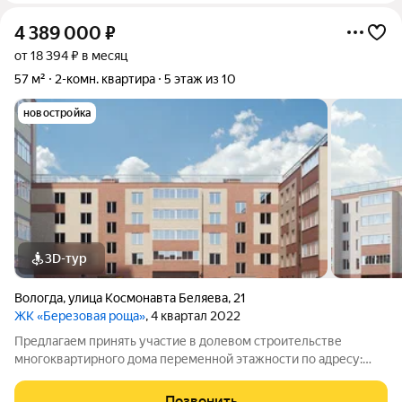
4 389 000
₽
от 18 394 ₽ в месяц
57 м²
2-комн. квартира
5 этаж из 10
новостройка
3D-тур
Вологда
,
улица Космонавта Беляева
,
21
ЖК «Березовая роща»
, 4 квартал 2022
Предлагаем принять участие в долевом строительстве
многоквартирного дома переменной этажности по адресу:
ул.Беляева, д.21 (2 очередь). 5-10-этажный жилой дом из
керамического кирпича со своей крышной газовой котельной,
Позвонить