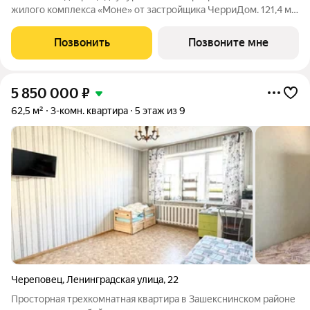
жилого комплекса «Моне» от застройщика ЧерриДом. 121,4 м,
потолки до 5,4 метра, двойной свет, панорамное остекление
это не квартира, это произведение архитектурного искусства
Позвонить
Позвоните мне
на вершине дома. 60
5 850 000
₽
62,5 м²
3-комн. квартира
5 этаж из 9
Череповец
,
Ленинградская улица
,
22
Просторная трехкомнатная квартира в Зашекснинском районе