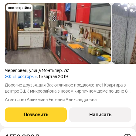
новостройка
Череповец
,
улица Монтклер
,
7к1
ЖК «Просторы»
, 1 квартал 2019
Дорогие друзья, для Вас отличное предложение! Квартира в
центре ЗШК микрорайона в новом кирпичном доме по цене 85
000 рублей/м2! Квартира с полноценными комнатами на
Агентство Ашихмина Евгения Александровна
разные стороны дома! Санузел раздельный! Год постройки -
2019! Один взрослый
Позвонить
Написать