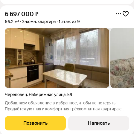
6 697 000
₽
66,2 м²
3-комн. квартира
1 этаж из 9
Череповец
,
Набережная улица
,
59
Добавляем объявление в избранное, чтобы не потерять!
Продаётся уютная и комфортная трёхкомнатная квартира с
красивым видом на набережную, в Индустриальном районе. В
квартире выполнен свежий ремонт, будущим собственникам
Позвонить
Написать
остаётся в подарок часть