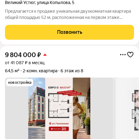
Великий Устюг
,
улица Копылова
,
5
Предлагается к продаже уникальная двухкомнатная квартира
общей площадью 52 м, расположенная на первом этаже
двухэтажного деревянного дома в живописном месте прямо
на берегу Смольниковского озера. О квартире: - Площадь и
Позвонить
планировка: общая площадь 52
9 804 000
₽
от 41 087 ₽ в месяц
64,5 м²
2-комн. квартира
6 этаж из 8
новостройка