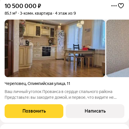
10 500 000
₽
85,1 м²
3-комн. квартира
4 этаж из 9
Череповец
,
Олимпийская улица
,
11
Ваш личный уголок Прованса в сердце спального района
Представьте: вы заходите домой, и первое, что видите не
просто коридор, а уютную кухню-гостиную, которая буквально
обнимает вас теплом. Здесь всё создано для долгих
Позвонить
Написать
разговоров за чашкой самого