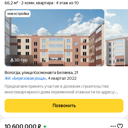
66,2 м²
2-комн. квартира
4 этаж из 10
новостройка
3D-тур
Вологда
,
улица Космонавта Беляева
,
21
ЖК «Березовая роща»
, 4 квартал 2022
Предлагаем принять участие в долевом строительстве
многоквартирного дома переменной этажности по адресу:
ул.Беляева, д.21 (2 очередь). 5-10-этажный жилой дом из
керамического кирпича со своей крышной газовой котельной,
Позвонить
с установкой индивидуальных
10 600 000
₽