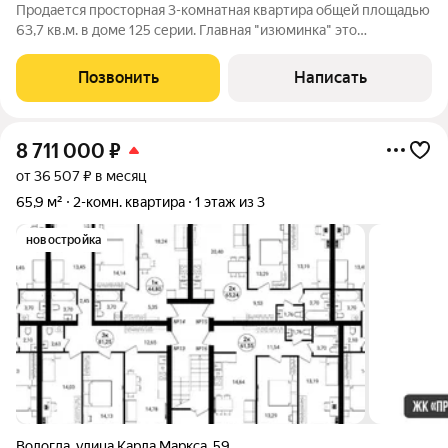
Продается просторная 3-комнатная квартира общей площадью
63,7 кв.м. в доме 125 серии. Главная "изюминка" это
просторная кухня-гостиная площадью 25 квадратных метров!
Это полноценный зал для семейных праздников, встреч с
Позвонить
Написать
друзьями или зона для жизни,
8 711 000
₽
от 36 507 ₽ в месяц
65,9 м²
2-комн. квартира
1 этаж из 3
новостройка
Вологда
,
улица Карла Маркса
,
59