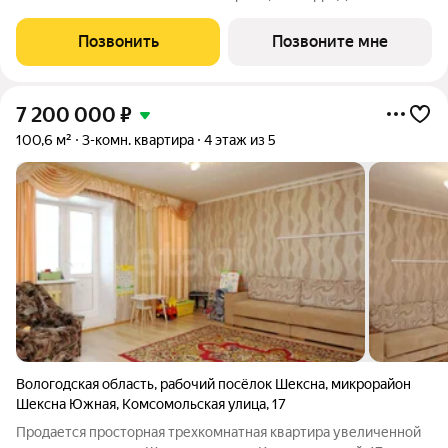
родители выбирают «Чили» У детей есть место для игр и
прогулок рядом с домом - на закрытой территории двора с
Позвонить
Позвоните мне
детским лабиринтом,
7 200 000
₽
100,6 м²
3-комн. квартира
4 этаж из 5
Вологодская область
,
рабочий посёлок Шексна
,
микрорайон
Шексна Южная
,
Комсомольская улица
,
17
Продается просторная трехкомнатная квартира увеличенной