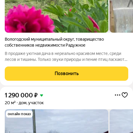
Вологодский муниципальный округ
,
товарищество
собственников недвижимости Радужное
В продаже уютная дача в нереально красивом месте, среди
лесов и тишины. Только звуки природы и пение птиц ласкают
слух. На участке площадью 15,5 соток расположен дачный дом,
гостевой домик, большая добротная баня из Верховажского
Позвонить
леса, гараж, кессон
1 290 000
₽
20 м²
дом, участок
онлайн показ