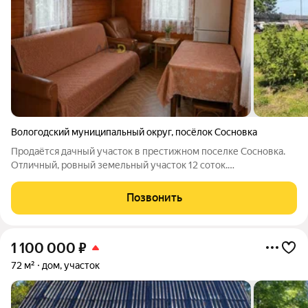
Вологодский муниципальный округ
,
посёлок Сосновка
Продаётся дачный участок в престижном поселке Сосновка.
Отличный, ровный земельный участок 12 соток.
Разработанный частично, с зелеными насаждениями яблони,
смородина, крыжовник. На участке расположены: Летний
Позвонить
домик для сезонного проживания, колодец
1 100 000
₽
72 м²
дом, участок