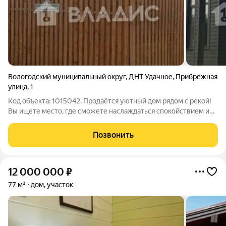
Вологодский муниципальный округ
,
ДНТ Удачное
,
Прибрежная
улица
,
1
Код объекта: 1015042. Продаётся уютный дом рядом с рекой!
Вы ищете место, где сможете наслаждаться спокойствием и
свежим воздухом? Или, может быть, вам нужно надёжное
вложение средств в недвижимость? Тогда этот дом идеально
Позвонить
подойдёт под ваши
12 000 000
₽
77 м²
дом, участок