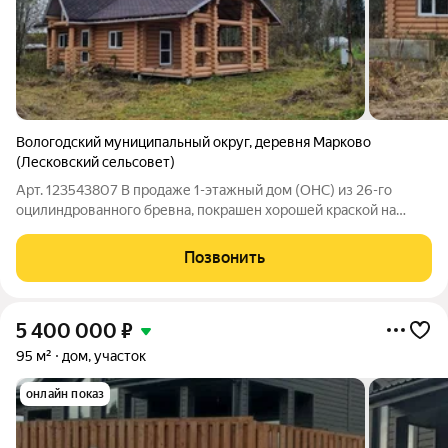
Вологодский муниципальный округ
,
деревня Марково
(Лесковский сельсовет)
Арт. 123543807 В продаже 1-этажный дом (ОНС) из 26-го
оцилиндрованного бревна, покрашен хорошей краской на
масляной основе (дерево дышит) снаружи и внутри, крыша из
гибкой черепицы (Docke), фундамент ж/б сваи (больше 20
Позвонить
шт.), окна и двери ПВХ.
5 400 000
₽
95 м²
дом, участок
онлайн показ