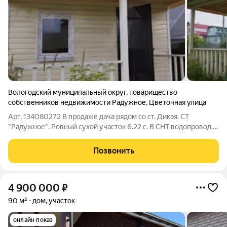
Вологодский муниципальный округ
,
товарищество
собственников недвижимости Радужное
,
Цветочная улица
Арт. 134080272 В продаже дача рядом со ст. Дикая. СТ
"Радужное". Ровный сухой участок 6.22 с. В СНТ водопровод.
Электричество на границе участка. Подъезд хороший круглый
год. Рядом соседи живут постоянно. 18 км от Вологды. От
Позвонить
остановки автобуса 7 мин
4 900 000
₽
90 м²
дом, участок
онлайн показ