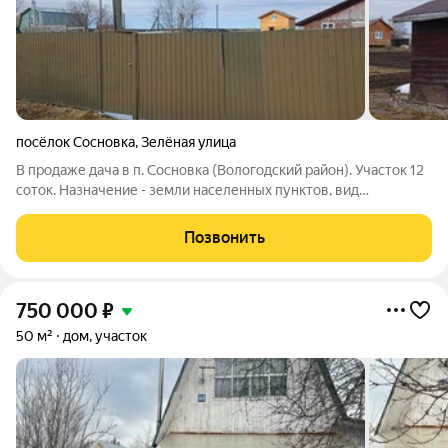
посёлок Сосновка
,
Зелёная улица
В продаже дача в п. Сосновка (Вологодский район). Участок 12
соток. Назначение - земли населенных пунктов, вид
разрешенного использования - для садоводства. На участке:
летний домик с кессоном, хоз. постройка, колодец (6 колец),
Позвонить
теплица, насаждения
750 000
₽
50 м²
дом, участок