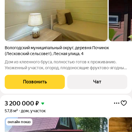
Вологодский муниципальный округ
,
деревня Починок
(Лесковский сельсовет)
,
Лесная улица
,
4
Дом из клеенного бруса, полностью готов к проживанию.
Ухоженный участок, огород, плодоносящие фруктово-ягодные
насаждения. Гараж, летний домик, хоз. постройки, кессон.
Отопление газовое, резервный электрический котёл. Сауна.
Позвонить
Чат
Водоснабжение-скважина
3 200 000
₽
57,8 м²
дом, участок
онлайн показ