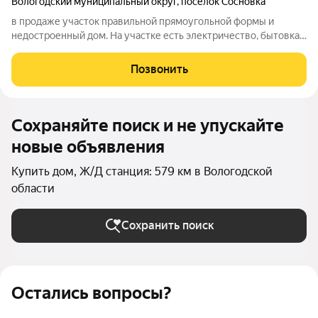
Вологодский муниципальный округ
,
посёлок Сосновка
в продаже участок правильной прямоугольной формы и
недостроенный дом. На участке есть электричество, бытовка.
Дом возведен в прошлом году. По плану на первом этаже в
доме кухня-гостинная и одна комната, на мансардном этаже-
Позвонить
две комнаты. Дом
Сохраняйте поиск и не упускайте
новые объявления
Купить дом, Ж/Д станция: 579 км в Вологодской
области
Сохранить поиск
Остались вопросы?