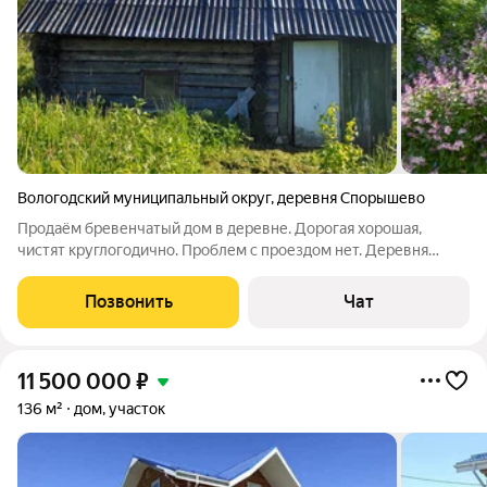
Вологодский муниципальный округ
,
деревня Спорышево
Продаём бревенчатый дом в деревне. Дорогая хорошая,
чистят круглогодично. Проблем с проездом нет. Деревня
жилая, хорошие соседи. Общая площадь дома 72.1 кв.м, жилая
36 кв.м., участок 13 соток. На участке смородина, яблоня и
Позвонить
Чат
слива, 2 грядки. Колодец.
11 500 000
₽
136 м²
дом, участок