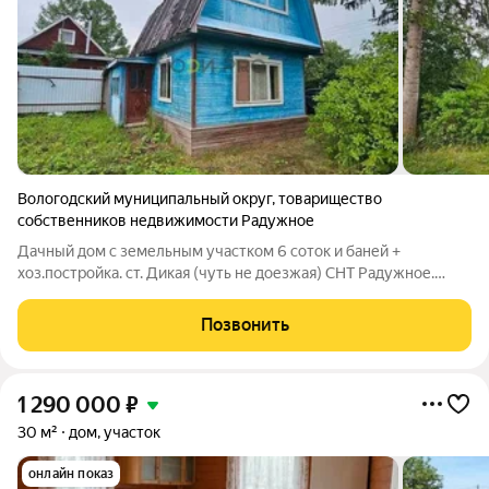
Вологодский муниципальный округ
,
товарищество
собственников недвижимости Радужное
Дачный дом с земельным участком 6 соток и баней +
хоз.постройка. ст. Дикая (чуть не доезжая) СНТ Радужное.
Шикарное место!!! До остановки 5 минут пешком, до леса с
грибами 5 минут ходьбы. До СНТ дорога асфальт. На въезд
Позвонить
открыт магазин. Хорошие
1 290 000
₽
30 м²
дом, участок
онлайн показ