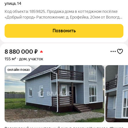
улица
,
14
Код объекта: 1859825. Продажа дома в коттеджном посёлке
«Добрый город» Расположение: д. Ерофейка, 20км от Вологды
(асфальтированная дорога). Застройщик: ООО «Вологодские
мастера». Основные характеристики дома: материал: клеёный
Позвонить
брус 200200мм;
8 880 000
₽
155 м²
дом, участок
онлайн показ