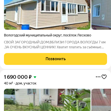
Вологодский муниципальный округ
,
посёлок Лесково
СВОЙ ЗАГОРОДНЫЙ ДОМ,ВБЛИЗИ ГОРОДА ВОЛОГДЫ 7 км
,ЗА ОЧЕНЬ ВКУСНЫЙ ЦЕННИК! Хватит платить за съёмные
квартиры! Стань обладателем современного,рубленного
дома,построен в 2021 году. Дом 80 кв/м с продуманной
Позвонить
планировкой. Две спальни, просторная
1 690 000
₽
40 м²
дом, участок