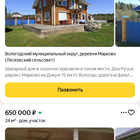
Вологодский муниципальный округ
,
деревня Марково
(Лесковский сельсовет)
Шикарный дом в сказочно красивом и тихом месте. Два Ручья,
рядом с Марково на Дикую 15 км от Вологды, дорога асфальт.
Бревенчатый дом 2014 года постройки. Площадь 136 кв.м. 1
этаж- комната, кухня, санузел, подсобное помещение. 2 этаж-
Позвонить
3 комнаты,
650 000
₽
24 м²
дом, участок