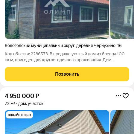
Вологодский муниципальный округ
,
деревня Чернухино
,
16
Код объекта: 2286573. В продаже уютный дом из бревна 100
кв.м, пригоден для круглогодичного проживания. Дом
расположен всего в 25 км от Вологды, в д.Чернухино (за
п.Сосновкой), на участке площадью 30 соток. Дом и участок
Позвонить
зарегистрированы, оформлены в
4 950 000
₽
73 м²
дом, участок
онлайн показ