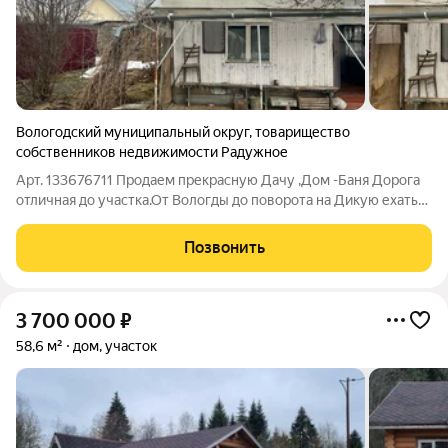
Вологодский муниципальный округ
,
товарищество
собственников недвижимости Радужное
Арт. 133676711 Продаем прекрасную Дачу ,Дом -Баня Дорога
отличная до участка.От Вологды до поворота на Дикую ехать
15 минут,через 10км отворотка на Радужную 2. Кадастровый
номер 35:25:0404058:436 Межевание сделано,один взрослый
Позвонить
собственник. За
3 700 000
₽
58,6 м²
дом, участок