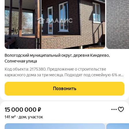
Вологодский муниципальный округ
,
деревня Киндеево
,
Солнечная улица
Код объекта: 2175380. Предложение о строительстве
каркасного дома за три месяца. Подходят под семейную 6% и
использование материнского капиталла. В живописном
районе, всего в 15 минутах от города, предлагается к
Позвонить
строительству современный каркасный
15 000 000
₽
141 м²
дом, участок