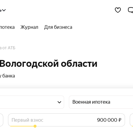
ь
потека
Журнал
Для бизнеса
а от АТБ
 Вологодской области
 банка
Военная ипотека
Первый взнос
₽