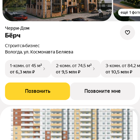
ещё 1 фот
Черри-Дом
Бёрч
Строится
•
бизнес
Вологда, ул. Космонавта Беляева
1-комн.
от 45 м²
2-комн.
от 74,5 м²
3-комн.
от 84,2 м
от 6,3 млн ₽
от 9,5 млн ₽
от 10,5 млн ₽
Позвонить
Позвоните мне