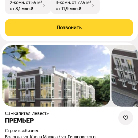
2-комн.
от 55 м²
3-комн.
от 77,5 м²
от 8,1 млн ₽
от 11,9 млн ₽
Позвонить
СЗ «Капитал Инвест»
ПРЕМЬЕР
Строится
•
бизнес
Вологда, ул. Карла Маркса / ул. Гиляровского