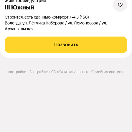
Жилстройиндустрия
III Южный
Строится, есть сданные
•
комфорт +
•
4.3 (158)
Вологда, ул. Лётчика Каберова / ул. Ломоносова / ул.
Архангельская
Позвонить
 в новостройке
Застройщик СЗ «Капитал Инвест»
Семейная ипотека