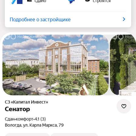
сдано
строятся
Подробнее о застройщике
СЗ «Капитал Инвест»
Сенатор
Сдан
•
комфорт
•
4.1 (3)
Вологда, ул. Карла Маркса, 79