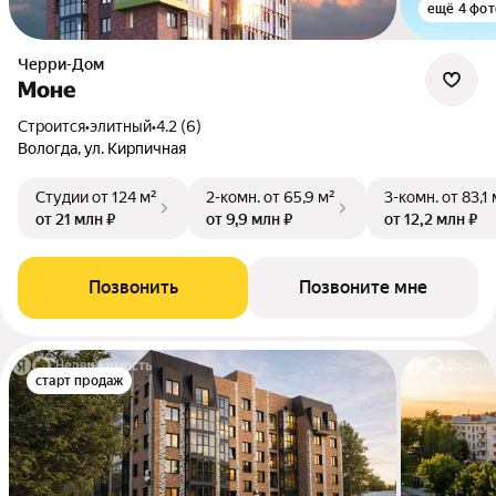
ещё 4 фот
Черри-Дом
Моне
Строится
•
элитный
•
4.2 (6)
Вологда, ул. Кирпичная
Студии
от 124 м²
2-комн.
от 65,9 м²
3-комн.
от 83,1 
от 21 млн ₽
от 9,9 млн ₽
от 12,2 млн ₽
Позвонить
Позвоните мне
старт продаж