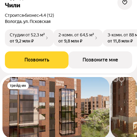
Чили
Строится
•
бизнес
•
4.4 (12)
Вологда, ул. Псковская
Студии
от 52,3 м²
2-комн.
от 64,5 м²
3-комн.
от 88 
от 9,2 млн ₽
от 9,8 млн ₽
от 11,8 млн ₽
Позвонить
Позвоните мне
трейд-ин