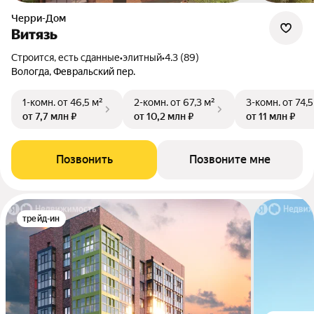
Черри-Дом
Витязь
Строится, есть сданные
•
элитный
•
4.3 (89)
Вологда, Февральский пер.
1-комн.
от 46,5 м²
2-комн.
от 67,3 м²
3-комн.
от 74,5
от 7,7 млн ₽
от 10,2 млн ₽
от 11 млн ₽
Позвонить
Позвоните мне
трейд-ин