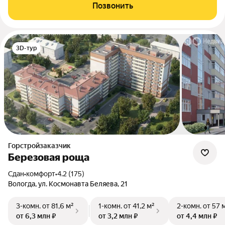
Позвонить
3D-тур
Горстройзаказчик
Березовая роща
Сдан
•
комфорт
•
4.2 (175)
Вологда, ул. Космонавта Беляева, 21
3-комн.
от 81,6 м²
1-комн.
от 41,2 м²
2-комн.
от 57 
от 6,3 млн ₽
от 3,2 млн ₽
от 4,4 млн ₽