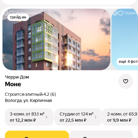
трейд-ин
ещё 4 фот
Черри-Дом
Моне
Строится
•
элитный
•
4.2 (6)
Вологда, ул. Кирпичная
3-комн.
от 83,1 м²
Студии
от 124 м²
2-комн.
от 65,9
от 12,2 млн ₽
от 22,5 млн ₽
от 9,9 млн ₽