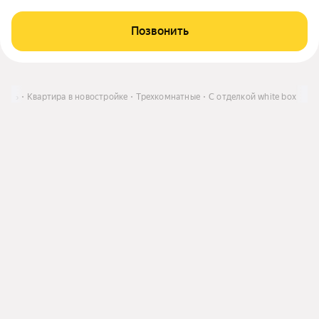
Позвонить
пить
Квартира в новостройке
Трехкомнатные
C отделкой white box