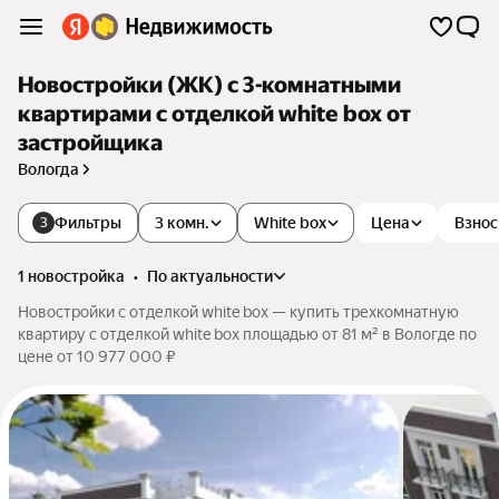
Новостройки (ЖК) с 3-комнатными
квартирами с отделкой white box от
застройщика
Вологда
Фильтры
3 комн.
White box
Цена
Взнос
3
1 новостройка
•
по актуальности
Новостройки с отделкой white box — купить трехкомнатную
квартиру с отделкой white box площадью от 81 м² в Вологде по
цене от 10 977 000 ₽