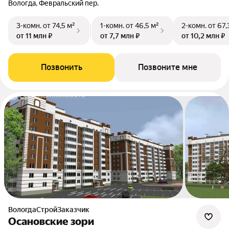
Вологда, Февральский пер.
3-комн.
от 74,5 м²
1-комн.
от 46,5 м²
2-комн.
от 67,
от 11 млн ₽
от 7,7 млн ₽
от 10,2 млн ₽
Позвонить
Позвоните мне
ВологдаСтройЗаказчик
Осановские зори