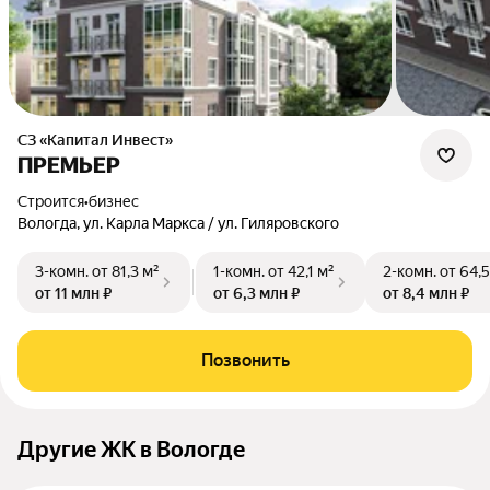
СЗ «Капитал Инвест»
ПРЕМЬЕР
Строится
•
бизнес
Вологда, ул. Карла Маркса / ул. Гиляровского
3-комн.
от 81,3 м²
1-комн.
от 42,1 м²
2-комн.
от 64,5
от 11 млн ₽
от 6,3 млн ₽
от 8,4 млн ₽
Позвонить
Другие ЖК в Вологде