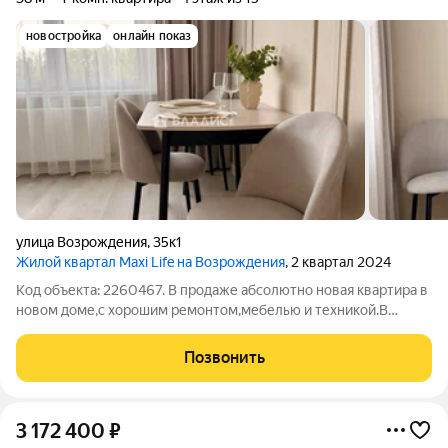
новостройка
онлайн показ
улица Возрождения
,
35к1
Жилой квартал Maxi Life на Возрождения
, 2 квартал 2024
Код объекта: 2260467. В продаже абсолютно новая квартира в
новом доме,с хорошим ремонтом,мебелью и техникой.В
квартире ни кто не жил.Квартира очень светлая и
уютная.Очень развитый и спокойый район.Вся инфраструктура
Позвонить
в шаговой доступности.Можно
3 172 400
₽