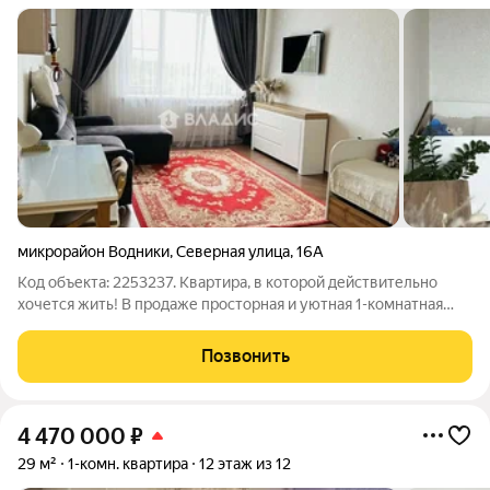
микрорайон Водники
,
Северная улица
,
16А
Код объекта: 2253237. Квартира, в которой действительно
хочется жить! В продаже просторная и уютная 1-комнатная
квартира. Адрес: ул. Северная, д. 16А. Площадь: 48,2 кв. м +
большая застеклённой лоджия. Дом кирпичный, 2011 года
Позвонить
постройки здесь
4 470 000
₽
29 м²
1-комн. квартира
12 этаж из 12