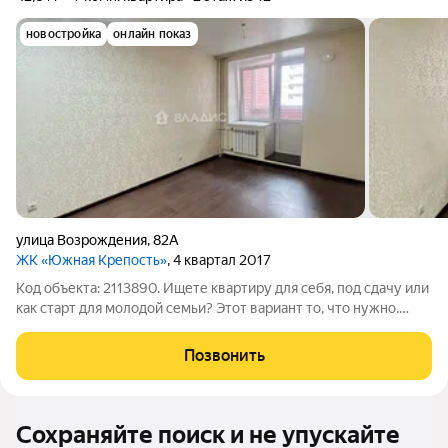
новостройка
онлайн показ
улица Возрождения
,
82А
ЖК «Южная Крепость»
, 4 квартал 2017
Код объекта: 2113890. Ищете квартиру для себя, под сдачу или
как старт для молодой семьи? Этот вариант то, что нужно.
Квартира требует ремонта, но это тот случай, когда вы
сделаете всё строго для себя, а не переделываете чужой вкус.
Позвонить
Состояние
Сохраняйте поиск и не упускайте