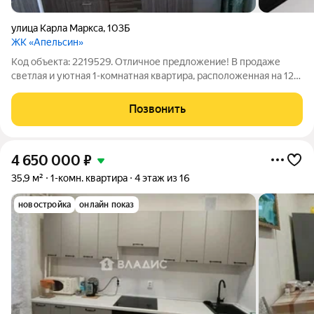
улица Карла Маркса
,
103Б
ЖК «Апельсин»
Код объекта: 2219529. Отличное предложение! В продаже
светлая и уютная 1-комнатная квартира, расположенная на 12-
м этаже 12-этажного кирпичного дома 2019 года постройки.
Адрес квартиры: г. Вологда, ул. Карла Маркса, д. 103Б. Общая
Позвонить
площадь квартиры
4 650 000
₽
35,9 м²
1-комн. квартира
4 этаж из 16
новостройка
онлайн показ