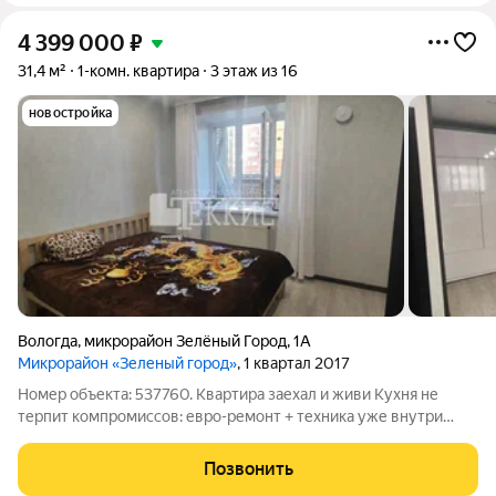
4 399 000
₽
31,4 м²
1-комн. квартира
3 этаж из 16
новостройка
Вологда
,
микрорайон Зелёный Город
,
1А
Микрорайон «Зеленый город»
, 1 квартал 2017
Номер объекта: 537760. Квартира заехал и живи Кухня не
терпит компромиссов: евро-ремонт + техника уже внутри
(плита, холодильник, вытяжка). Не нужно бежать в магазин на
старте. Комната просторная, без тесноты. И да,
Позвонить
вместительный шкаф и двуспальная