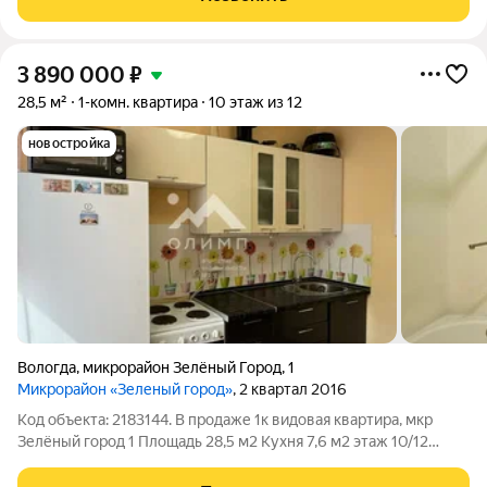
Отделка выполнена в светлых
3 890 000
₽
28,5 м²
1-комн. квартира
10 этаж из 12
новостройка
Вологда
,
микрорайон Зелёный Город
,
1
Микрорайон «Зеленый город»
, 2 квартал 2016
Код объекта: 2183144. В продаже 1к видовая квартира, мкр
Зелёный город 1 Площадь 28,5 м2 Кухня 7,6 м2 этаж 10/12
ВоГУ, Институт права и технологии, остановки, спорт,
медицина, магазины, пекарни, школы, садики все в шаговой