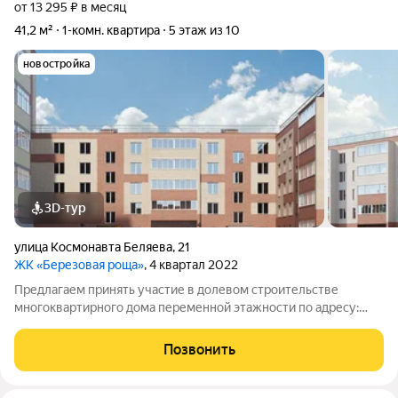
от 13 295 ₽ в месяц
41,2 м²
1-комн. квартира
5 этаж из 10
новостройка
3D-тур
улица Космонавта Беляева
,
21
ЖК «Березовая роща»
, 4 квартал 2022
Предлагаем принять участие в долевом строительстве
многоквартирного дома переменной этажности по адресу:
ул.Беляева, д.21 (2 очередь). 5-10-этажный жилой дом из
керамического кирпича со своей крышной газовой котельной,
Позвонить
с установкой индивидуальных