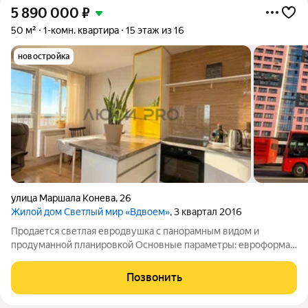
5 890 000
₽
50 м²
1-комн. квартира
15 этаж из 16
новостройка
улица Маршала Конева
,
26
Жилой дом Светлый мир «Вдвоем»
, 3 квартал 2016
Продается светлая евродвушка с панорамным видом и
продуманной планировкой Основные параметры: евроформат:
кухня-гостиная+ изолированная спальня О квартире: Светлая,
уютная и просторная квартира с захватывающим видом на
Позвонить
открытые поля и городскую