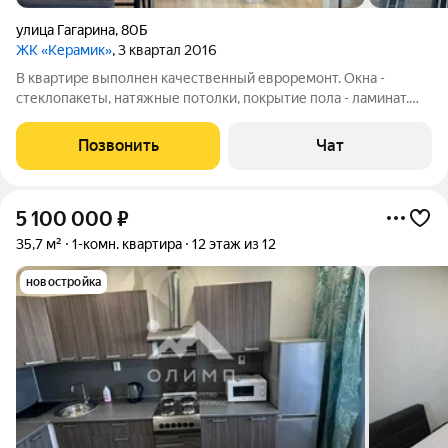
улица Гагарина
,
80Б
ЖК «Керамик»
, 3 квартал 2016
В квартире выполнен качественный евроремонт. Окна -
стеклопакеты, натяжные потолки, покрытие пола - ламинат.
Санузел современный отделан кафелем. Во дворе дома
оборудована детская площадка и большая парковочная зона. В
Позвонить
Чат
шаговой доступности находятся
5 100 000
₽
35,7 м²
1-комн. квартира
12 этаж из 12
новостройка