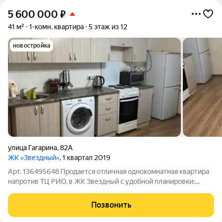
5 600 000
₽
41 м²
1-комн. квартира
5 этаж из 12
новостройка
улица Гагарина
,
82А
ЖК «Звездный»
, 1 квартал 2019
Арт. 136495648 Продается отличная однокомнатная квартира
напротив ТЦ РИО, в ЖК Звездный с удобной планировки:
комната 18.5 квм с выделенной зоной под гардеробную, кухня
14 квм , окна выходят во двор , дом находиться в отдалении от
Позвонить
шумной проезжей