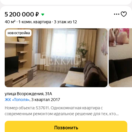
5 200 000
₽
40 м²
1-комн. квартира
3 этаж из 12
новостройка
улица Возрождения
,
31А
ЖК «Тополя»
, 3 квартал 2017
Номер объекта: 537611. Однокомнатная квартира с
современным ремонтом идеальное решение для тех, кто
ценит время и комфорт! Почему это выгодно: не нужно
вкладываться в ремонт заезжайте сразу после покупки; кухня
Позвонить
12,99 кв. м достаточно места для