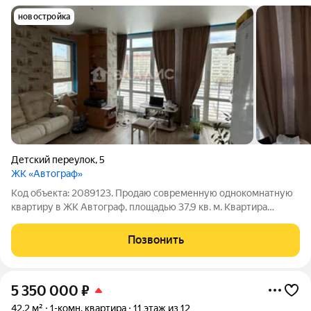
новостройка
Детский переулок
,
5
ЖК «Автограф»
Код объекта: 2089123. Продаю современную однокомнатную
квартиру в ЖК Автограф, площадью 37,9 кв. м. Квартира
расположена в одном из самых перспективных районов. Эта
квартира станет вашим уютным гнёздышком или выгодным
Позвонить
вложением. Квартира находится на
5 350 000
₽
42,2 м²
1-комн. квартира
11 этаж из 12