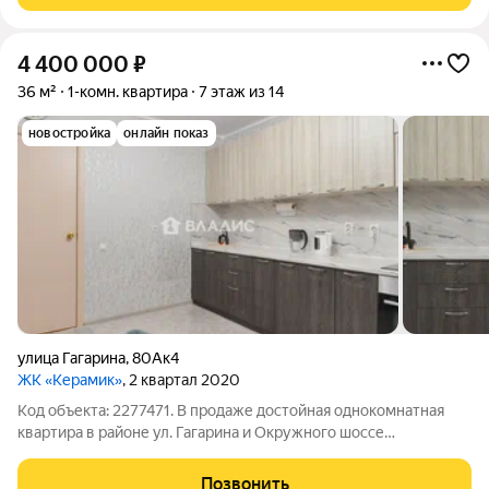
4 400 000
₽
36 м²
1-комн. квартира
7 этаж из 14
новостройка
онлайн показ
улица Гагарина
,
80Ак4
ЖК «Керамик»
, 2 квартал 2020
Код объекта: 2277471. В пpодаже достойная однокомнатная
квартира в районе ул. Гагарина и Окружного шоссе
Комфортный 7 этаж. Оптимальная конфигурация: просторная
спальня, выделенная "грязная" зона прихожей и удобная кухня.
Позвонить