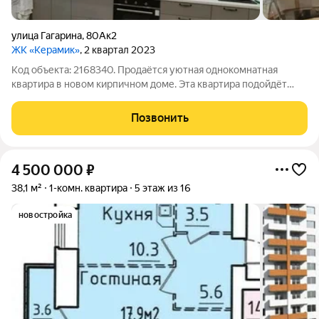
улица Гагарина
,
80Ак2
ЖК «Керамик»
, 2 квартал 2023
Код объекта: 2168340. Продаётся уютная однокомнатная
квартира в новом кирпичном доме. Эта квартира подойдёт
тем, кто ищет комфортное жильё в современном доме.
Отличное состояние квартиры позволит вам сразу заехать и
Позвонить
начать жить без дополнительных
4 500 000
₽
38,1 м²
1-комн. квартира
5 этаж из 16
новостройка