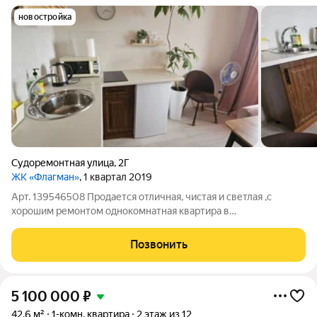
новостройка
Судоремонтная улица
,
2Г
ЖК «Флагман»
, 1 квартал 2019
Арт. 139546508 Продается отличная, чистая и светлая ,с
хорошим ремонтом однокомнатная квартира в
востребованном ЖК " Флагман" на 12 ом этаже из 12ти. В
квартире остается вся мебель кроме кровати, бытовая техника
Позвонить
( кроме микроволновки и чайника.)
5 100 000
₽
42,6 м²
1-комн. квартира
2 этаж из 12