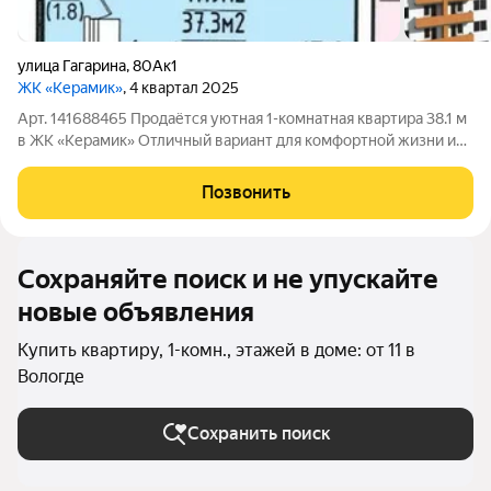
улица Гагарина
,
80Ак1
ЖК «Керамик»
, 4 квартал 2025
Арт. 141688465 Продаётся уютная 1-комнатная квартира 38.1 м
в ЖК «Керамик» Отличный вариант для комфортной жизни или
сдачи в аренду! Светлая квартира в уже сданном и обжитом
доме ЖК «Керамик», корпус 1, по адресу: ул. Гагарина. О
Позвонить
квартире: - общая
Сохраняйте поиск и не упускайте
новые объявления
Купить квартиру, 1-комн., этажей в доме: от 11 в
Вологде
Сохранить поиск