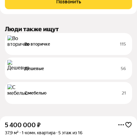
Позвонить
доступности выезд за
Люди также ищут
Во вторичке
115
Дешевые
56
С мебелью
21
5 400 000
₽
37,9 м²
1-комн. квартира
5 этаж из 16