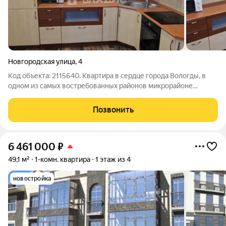
Новгородская улица
,
4
Код объекта: 2115640. Квартира в сердце города Вологды, в
одном из самых востребованных районов микрорайоне
Говорово, на улице Ленинградской. Очарование района: -
Жизнь в шаговой доступности: Здесь всё, от повседневных
Позвонить
нужд до особых желаний,
6 461 000
₽
49,1 м²
1-комн. квартира
1 этаж из 4
новостройка