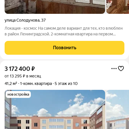
улица Солодунова
,
37
Локация - космос На самом деле вариант для тех, кто влюблен
в район Ленинградской. 2-комнатная квартира на первом
высокий цоколь этаже. Изолированные комнаты, просторная
прихожая, темная комната. Лоджия застеклена. Дом стоит во
Позвонить
дворе, окна на разные
3 172 400
₽
от 13 295 ₽ в месяц
41,2 м²
1-комн. квартира
5 этаж из 10
новостройка