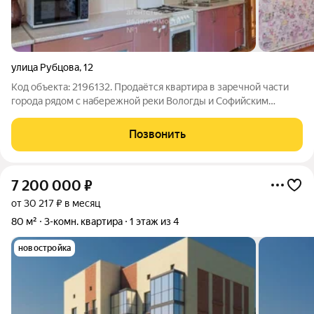
улица Рубцова
,
12
Код объекта: 2196132. Продаётся квартира в заречной части
города рядом с набережной реки Вологды и Софийским
Собором. Зеленая тихая улица с собственным огородиком и
сарайкой. Тёплая, уютная трёхкомнатная квартира с
Позвонить
индивидуальным газовым котлом на
7 200 000
₽
от 30 217 ₽ в месяц
80 м²
3-комн. квартира
1 этаж из 4
новостройка