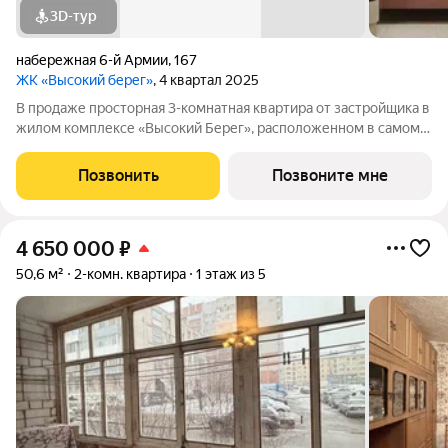
3D-тур
набережная 6-й Армии
,
167
ЖК «Высокий берег»
, 4 квартал 2025
В продаже просторная 3-комнатная квартира от застройщика в
жилом комплексе «Высокий Берег», расположенном в самом
сердце исторического центра, на набережной города.
Планировка и метраж: Общая площадь: 93,1 м Жилая площадь:
Позвонить
Позвоните мне
43,0 м Кухня-столовая:
4 650 000
₽
50,6 м²
2-комн. квартира
1 этаж из 5