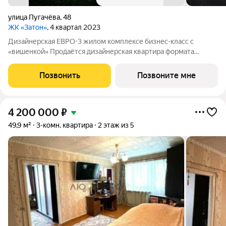
улица Пугачёва
,
48
ЖК «Затон»
, 4 квартал 2023
Дизайнерская ЕВРО-3 жилом комплексе бизнес-класс с
«вишенкой» Продаётся дизайнерская квартира формата
евро-3: две спальни + просторная кухня-гостиная с витражным
остеклением. Квартира полностью готова к жизни выполнен
Позвонить
Позвоните мне
дизайнерский ремонт «под ключ»,
4 200 000
₽
49,9 м²
3-комн. квартира
2 этаж из 5