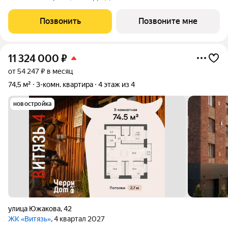
построенных домов компании. Европланировка кухня-
гостиная и три отдельные спальни. 14 этажей, фасад цвета
Позвонить
Позвоните мне
Tiffany, дизайнерские подъезды это не
11 324 000
₽
от 54 247 ₽ в месяц
74,5 м²
3-комн. квартира
4 этаж из 4
новостройка
улица Южакова
,
42
ЖК «Витязь»
, 4 квартал 2027