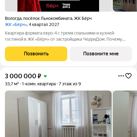
Вологда
,
посёлок Льнокомбината
,
ЖК Бёрч
ЖК «Бёрч»
, 4 квартал 2027
Квартира формата евро-4 с тремя спальнями и кухней-
гостиной в ЖК «Бёрч» от застройщика ЧерриДом. Почему
семьи выбирают «Бёрч» Три отдельные спальни у каждого
члена семьи своё пространство: дети не делят комнату, у
Позвонить
Позвоните мне
родителей есть своя зона отдыха.
3 000 000
₽
33,7 м²
1-комн. квартира
7 этаж из 9