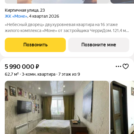
Кирпичная улица
,
23
ЖК «Моне»
, 4 квартал 2026
«Небесный дворец» двухуровневая квартира на 16 этаже
жилого комплекса «Моне» от застройщика ЧерриДом. 121,4 м,
потолки до 5,4 метра, двойной свет, панорамное остекление
это не квартира, это произведение архитектурного искусства
Позвонить
Позвоните мне
на вершине дома. 60
5 990 000
₽
62,7 м²
3-комн. квартира
7 этаж из 9