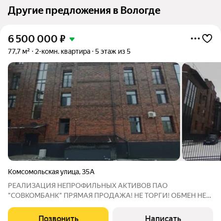
Другие предложения в Вологде
6 500 000
₽
77,7 м²
2-комн. квартира
5 этаж из 5
Комсомольская улица
,
35А
РЕАЛИЗАЦИЯ НЕПРОФИЛЬНЫХ АКТИВОВ ПАО
"СОВКОМБАНК" ПРЯМАЯ ПРОДАЖА! НЕ ТОРГИ! ОБМЕН НЕ
ИНТЕРЕСУЕТ! Адрес: Вологодская обл., г. Вологда, ул.
Комсомольская, д. 35а, кв. 41 КН: 35:24:0304006:2532
Позвонить
Написать