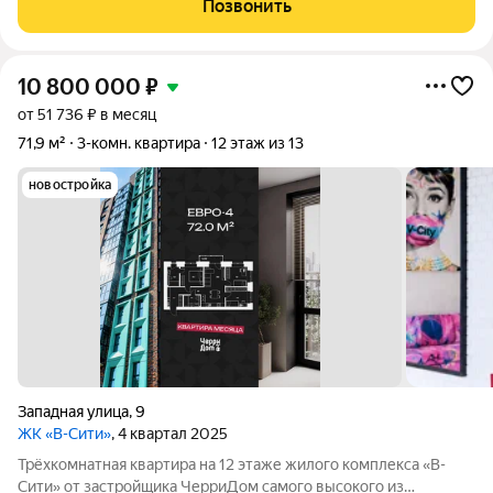
Позвонить
вся инфраструктура города рядом : ТЦ
10 800 000
₽
от 51 736 ₽ в месяц
71,9 м²
3-комн. квартира
12 этаж из 13
новостройка
Западная улица
,
9
ЖК «В-Сити»
, 4 квартал 2025
Трёхкомнатная квартира на 12 этаже жилого комплекса «В-
Сити» от застройщика ЧерриДом самого высокого из