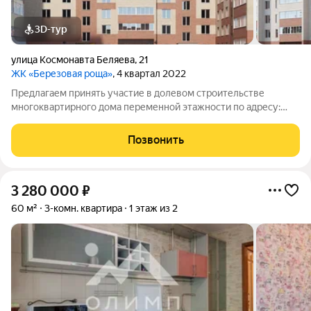
3D-тур
улица Космонавта Беляева
,
21
ЖК «Березовая роща»
, 4 квартал 2022
Предлагаем принять участие в долевом строительстве
многоквартирного дома переменной этажности по адресу:
ул.Беляева, д.21 (2 очередь). 5-10-этажный жилой дом из
керамического кирпича со своей крышной газовой котельной,
Позвонить
с установкой индивидуальных
3 280 000
₽
60 м²
3-комн. квартира
1 этаж из 2