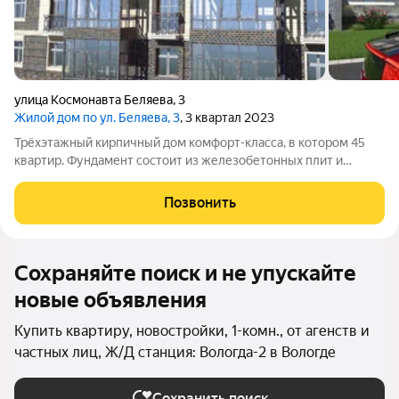
улица Космонавта Беляева
,
3
Жилой дом по ул. Беляева, 3
, 3 квартал 2023
Трёхэтажный кирпичный дом комфорт-класса, в котором 45
квартир. Фундамент состоит из железобетонных плит и
блоков, выполнен в виде ленты. Перекрытия сделаны из
сборных железобетонных плит. Стены возведены из
Позвонить
качественного керамического кирпича двух
Сохраняйте поиск и не упускайте
новые объявления
Купить квартиру, новостройки, 1-комн., от агенств и
частных лиц, Ж/Д станция: Вологда-2 в Вологде
Сохранить поиск