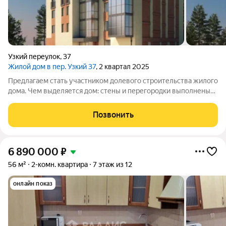
Узкий переулок
,
37
Жилой дом в пер. Узкий 37
, 2 квартал 2025
Предлагаем стать участником долевого строительства жилого
дома. Чем выделяется дом: стены и перегородки выполнены
из керамического кирпича; в каждой квартире установлен
индивидуальный газовый котёл это позволяет сократить
Позвонить
расходы на коммунальные
6 890 000
₽
56 м²
2-комн. квартира
7 этаж из 12
онлайн показ