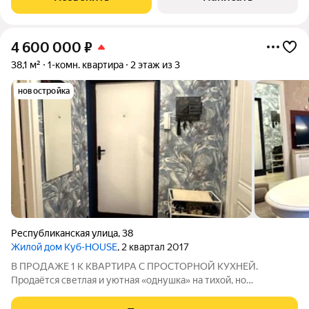
Продается квартира (77.7 кв.м.), МАНСАРДНЫЙ этаж, без
4 600 000
₽
38,1 м²
1-комн. квартира
2 этаж из 3
новостройка
Республиканская улица
,
38
Жилой дом Куб-HOUSE
, 2 квартал 2017
В ПРОДАЖЕ 1 К КВАРТИРА С ПРОСТОРНОЙ КУХНЕЙ.
Продаётся светлая и уютная «однушка» на тихой, но
престижной Республиканской, 38 Это настоящая находка для
тех, кто ценит своё время и комфорт. Выходите из подъезда и