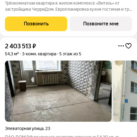
Трёхкомнатная квартира в жилом комплексе «Витязь» от
застройщика ЧерриДом. Европланировка кухня-гостиная и три
отдельные спальни. Малоэтажный кирпичный дом на 4 этажа
клубный дом с приватной атмосферой и закрытым двором.
Позвонить
Позвоните мне
Всего несколько квартир на
2 403 513
₽
54,3 м²
3-комн. квартира
5 этаж из 5
Элеваторная улица
,
23