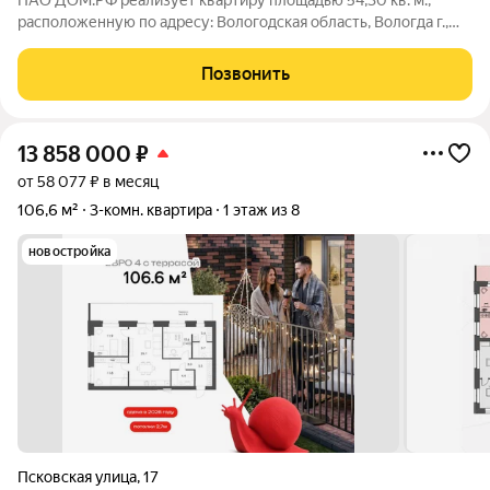
ПАО ДОМ.РФ реализует квартиру площадью 54,30 кв. м.,
расположенную по адресу: Вологодская область, Вологда г.,
Элеваторная,23. Информация об объекте: Один собственник
(юридическое лицо). Кадастровый номер объекта
Позвонить
недвижимости: 35:24:0203003:407
13 858 000
₽
от 58 077 ₽ в месяц
106,6 м²
3-комн. квартира
1 этаж из 8
новостройка
Псковская улица
,
17