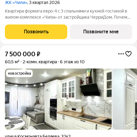
ЖК «Чили»
, 3 квартал 2026
Квартира формата евро-4 с 3 спальнями и кухней-гостиной в
жилом комплексе «Чили» от застройщика ЧерриДом. Почему
родители выбирают «Чили» У детей есть место для игр и
прогулок рядом с домом - на закрытой территории двора с
Позвонить
Позвоните мне
детским лабиринтом,
7 500 000
₽
60,5 м²
2-комн. квартира
6 этаж из 10
новостройка
улица Космонавта Беляева
,
32к2