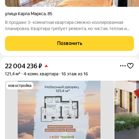
улица Карла Маркса
,
85
В продаже 3- комнатная квартира смежно-изолированная
планировка. Квартира требует ремонта, но чистая, теплая и
светлая. Можно сделать ремонт под свои предпочтения и
бюджет. Окна и балкон стеклопакеты. Газовая колонка в
Позвонить
хорошем рабочем состоянии,
22 004 236
₽
121,4 м²
4-комн. квартира
16 этаж из 16
новостройка