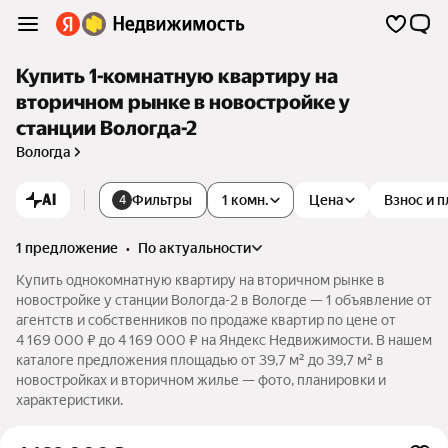
Купить 1-комнатную квартиру на
вторичном рынке в новостройке у
станции Вологда-2
Вологда
AI
Фильтры
1 комн.
Цена
Взнос и 
4
1 предложение
•
по актуальности
Купить однокомнатную квартиру на вторичном рынке в
новостройке у станции Вологда-2 в Вологде — 1 объявление от
агентств и собственников по продаже квартир по цене от
4 169 000 ₽ до 4 169 000 ₽ на Яндекс Недвижимости. В нашем
каталоге предложения площадью от 39,7 м² до 39,7 м² в
новостройках и вторичном жилье — фото, планировки и
характеристики.