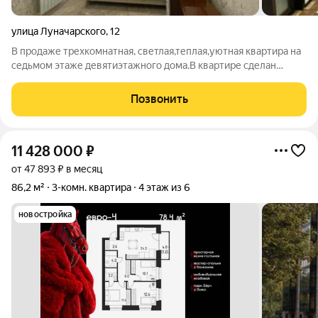
улица Луначарского
,
12
В продаже трехкомнатная, светлая,теплая,уютная квартира на
седьмом этаже девятиэтажного дома.В квартире сделан
чистый косметический ремонт. В каждой квартире чистые
обои,на полу в одной из комнат ламинат, по всей квартире
Позвонить
качественный линолеум.
11 428 000
₽
от 47 893 ₽ в месяц
86,2 м²
3-комн. квартира
4 этаж из 6
новостройка