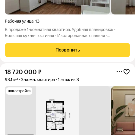
Рабочая улица
,
13
В продаже 1-комнатная квартира. Удобная планировка: -
Большая кухня- гостиная - Изолированная спальня -
Совмещенный санузел Квартира теплая, светлая, выполнен
косметический ремонт. Окна пластиковые, потолки натяжные,
Позвонить
заменены межкомнатные двери.
18 720 000
₽
93,1 м²
3-комн. квартира
1 этаж из 3
новостройка