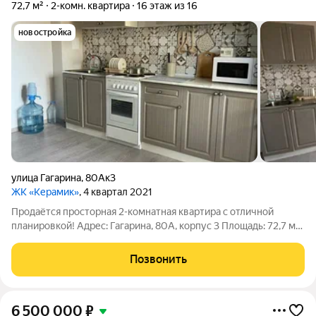
72,7 м²
2-комн. квартира
16 этаж из 16
новостройка
улица Гагарина
,
80Ак3
ЖК «Керамик»
, 4 квартал 2021
Продаётся просторная 2-комнатная квартира с отличной
планировкой! Адрес: Гагарина, 80А, корпус 3 Площадь: 72,7 м
О квартире: Светлая, тёплая и уютная квартира с интересной
планировкой и просторной кухней-гостиной. Выполнен
Позвонить
косметический ремонт можно
6 500 000
₽