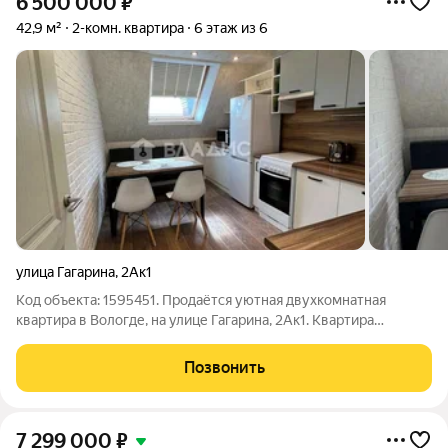
6 500 000
₽
42,9 м²
2-комн. квартира
6 этаж из 6
улица Гагарина
,
2Ак1
Код объекта: 1595451. Продаётся уютная двухкомнатная
квартира в Вологде, на улице Гагарина, 2Ак1. Квартира
расположена на шестом этаже шестиэтажного дома.
Кирпичное здание построено в 2010 году. В квартире сделан
Позвонить
евроремонт, высота потолков 2,7
7 299 000
₽