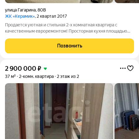
улица Гагарина
,
80В
ЖК «Керамик»
, 2 квартал 2017
Продается уютная и стильная 2-х комнатная квартира с
качественным евроремонтом! Просторная кухня площадью
14.9 кв.м и высокие потолки в 3 метра создают ощущение
простора и света. Ремонт выполнен в светлых тонах, что
Позвонить
придает помещению уют и комфорт.
2 900 000
₽
37 м²
2-комн. квартира
2 этаж из 2