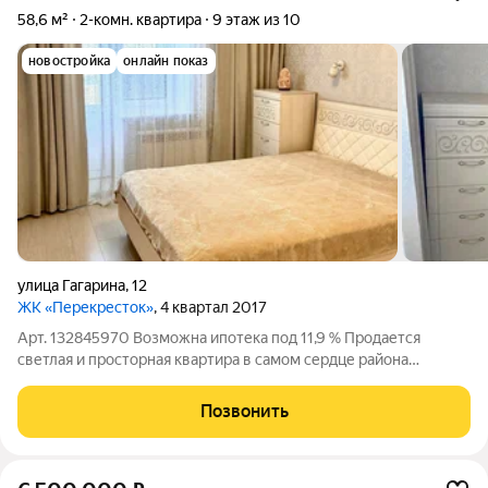
58,6 м²
2-комн. квартира
9 этаж из 10
новостройка
онлайн показ
улица Гагарина
,
12
ЖК «Перекресток»
, 4 квартал 2017
Арт. 132845970 Возможна ипотека под 11,9 % Продается
светлая и просторная квартира в самом сердце района
Ленинградской! О квартире: В стоимость входит: вся мебель,
техника( в том числе холодильник и стиральная машина),
Позвонить
карнизы, шторы и светильники. -