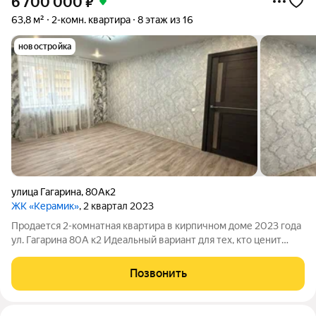
6 700 000
₽
63,8 м²
2-комн. квартира
8 этаж из 16
новостройка
улица Гагарина
,
80Ак2
ЖК «Керамик»
, 2 квартал 2023
Продается 2-комнатная квартира в кирпичном доме 2023 года
ул. Гагарина 80А к2 Идеальный вариант для тех, кто ценит
комфорт и порядок: новое жилье, никто не жил!
ХАРАКТЕРИСТИКИ: Этаж: 8/16 золотая середина не низко, не
Позвонить
высоко. Общая площадь: 63,8 кв.