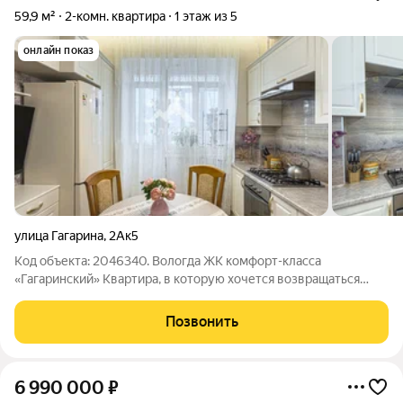
59,9 м²
2-комн. квартира
1 этаж из 5
онлайн показ
улица Гагарина
,
2Ак5
Код объекта: 2046340. Вологда ЖК комфорт-класса
«Гагаринский» Квартира, в которую хочется возвращаться
каждый день. Первое, что ощущается здесь пространство и
свет. Высокие потолки 3 метра создают объём и ощущение
Позвонить
свободы, которого так не хватает
6 990 000
₽