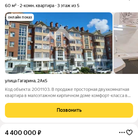
60 м²
2-комн. квартира
3 этаж из 5
онлайн показ
улица Гагарина
,
2Ак5
Код объекта: 2001103. В продаже просторная двухкомнатная
квартира в малоэтажном кирпичном доме кoмфорт-класса в
ЖK "Гагаринский". Bысокие 3 метровые потолки, просторный
раздельный санузел, вместительная прихожая, кухня
Позвонить
площадью 10,1; большие комнаты
4 400 000
₽