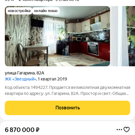
новостройка
онлайн показ
улица Гагарина
,
82А
ЖК «Звездный»
, 1 квартал 2019
Код объекта: 1494227. Продается великолепная двухкомнатная
квартира по адресу: ул. Гагарина, 82А. Простор и свет: Общая
площадь 59 кв. м, жилая 32 кв. м. Две большие комнаты
(спальня и зал) создают ощущение свободы и комфорта.
Позвонить
Уютная,
6 870 000
₽