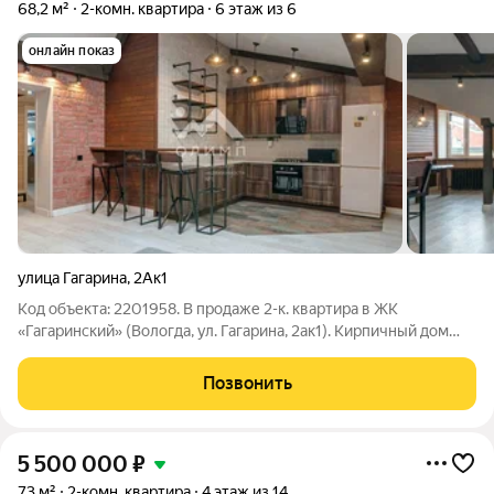
68,2 м²
2-комн. квартира
6 этаж из 6
онлайн показ
улица Гагарина
,
2Ак1
Код объекта: 2201958. В продаже 2-к. квартира в ЖК
«Гагаринский» (Вологда, ул. Гагарина, 2ак1). Кирпичный дом
2007 г., этаж 6 из 6 Общая площадь 68,2 м + антресольный
этаж с гардеробной и рабочей зоной. Дизайнерский ремонт,
Позвонить
вся мебель и техника
5 500 000
₽
73 м²
2-комн. квартира
4 этаж из 14