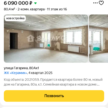
6 090 000
₽
80,4 м²
2-комн. квартира
11 этаж из 16
новостройка
улица Гагарина
,
80Ак1
ЖК «Керамик»
, 4 квартал 2025
Код объекта: 2021059. Продается квартира более 80 м, новый
дом на Гагарина, 80а, к.1. Семейная квартира в новом доме:
создайте пространство под себя. Вологда, ул. Гагарина, д. 80а,
корпус 1. Черновая отделка, без перегородок (свободная
Позвонить
планировка).