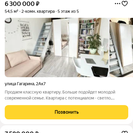
6 300 000
₽
54,5 м²
2-комн. квартира
5 этаж из 5
улица Гагарина
,
2Ак7
Продаем классную квартиру. Больше подойдет молодой
современной семье. Квартира с потенциалом - светло,
высокие разноуровневые потолки, в некоторых зонах их
высота достигает 5 метров. В одной из комнат - приятный
Позвонить
бонус в виде антресольной зоны - 1,3 м