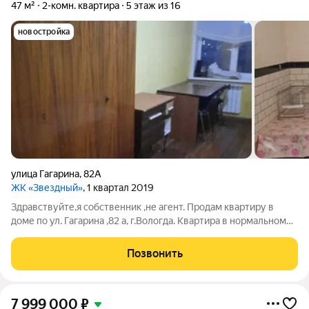
47 м²
2-комн. квартира
5 этаж из 16
новостройка
улица Гагарина
,
82А
ЖК «Звездный»
, 1 квартал 2019
Здравствуйте,я собственник ,не агент. Продам квартиру в
доме по ул. Гагарина ,82 а, г.Вологда. Квартира в нормальном
жилом состоянии. Без долгов и обременений. В доме чисто
,приличные соседи. Удобное месторасположение. Мебель
Позвонить
частично . По всем
7 999 000
₽