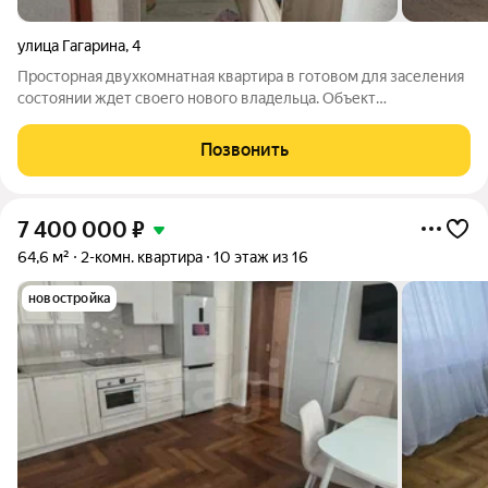
улица Гагарина
,
4
Просторная двухкомнатная квартира в готовом для заселения
состоянии ждет своего нового владельца. Объект
располагается в районе с развитой инфраструктурой, где в
шаговой доступности находятся супермаркеты, аптеки, банки
Позвонить
и объекты бытового
7 400 000
₽
64,6 м²
2-комн. квартира
10 этаж из 16
новостройка