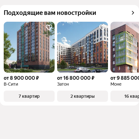
квадратного метра или площади
Подходящие вам новостройки
от 8 900 000 ₽
от 16 800 000 ₽
от 9 885 00
В-Сити
Затон
Моне
7 квартир
2 квартиры
16 ква