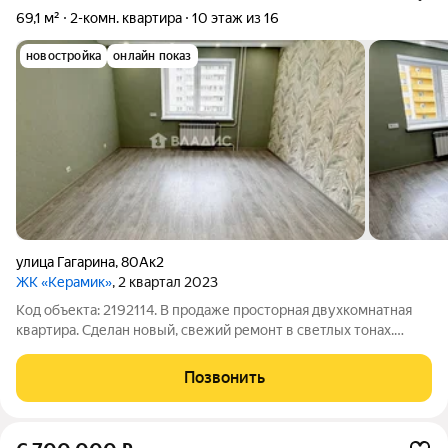
69,1 м²
2-комн. квартира
10 этаж из 16
новостройка
онлайн показ
улица Гагарина
,
80Ак2
ЖК «Керамик»
, 2 квартал 2023
Код объекта: 2192114. В продаже просторная двухкомнатная
квaртиpа. Сделан новый, свежий ремонт в светлых тонах.
Никто не жил. Идеальный вариант для жизни. Остается только
завести мебель и вещи. Ключи сразу посте сделки! Комнаты
Позвонить
изолированные Для