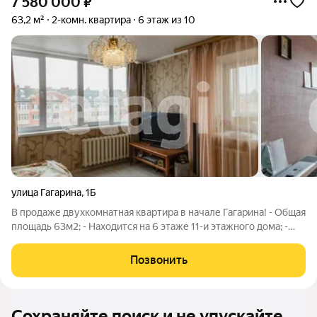
7 580 000
₽
63,2 м²
2-комн. квартира
6 этаж из 10
улица Гагарина
,
1Б
В продаже двухкомнатная квартира в начале Гагарина! - Общая
площадь 63м2; - Находится на 6 этаже 11-и этажного дома; -
Кирпичный дом, 2015 года постройки; - Удобная планировка с
изолированными комнатами; - Выполнен косметический
Позвонить
ремонт, балкон с
Сохраняйте поиск и не упускайте