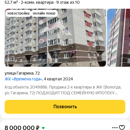
52,7 м²
2-комн. квартира
9 этаж из 10
новостройка
онлайн показ
улица Гагарина
,
72
ЖК «Времена года»
, 4 квартал 2024
Код объекта: 2049886. Продажа 2-к квартиры в ЖК (Вологда,
ул. Гагарина, 72) ПОДХОДИТ ПОД СЕМЕЙНУЮ ИПОТЕКУ
Характеристики: Дом: Кирпичный, 2024 г. (9/10 этаж) Площадь:
52,7 кв. м (жилая 27 кв. м + кухня 9,3 кв. м) Планировка:
Позвонить
Изолированные
8 000 000
₽