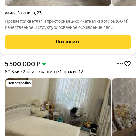
улица Гагарина
,
23
Продается светлая и просторная 2-комнатная квартира (60 м)
Качественное и структурированное объявление для
привлечения потенциальных покупателей: Главные
параметры Общая площадь: 60 кв. м. Площадь кухни: 12 кв. м.
Позвонить
(Просторная и эргономичная) Этаж:
5 500 000
₽
60,6 м²
2-комн. квартира
1 этаж из 12
новостройка