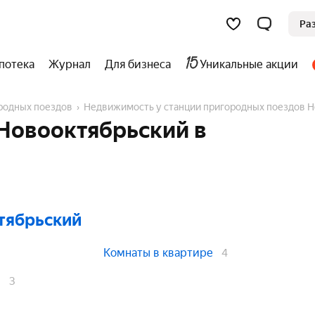
Ра
потека
Журнал
Для бизнеса
Уникальные акции
ородных поездов
Недвижимость у станции пригородных поездов 
Новооктябрьский в
тябрьский
Комнаты в квартире
4
в
3