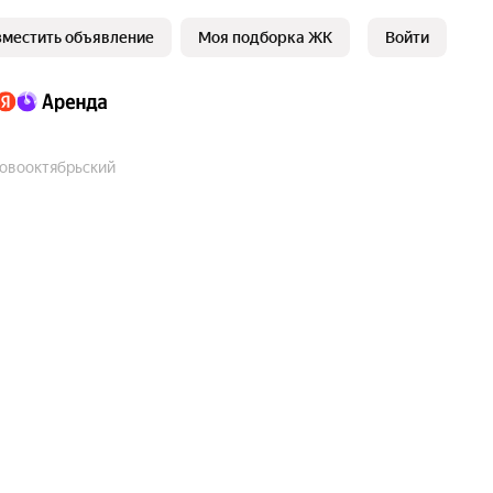
зместить объявление
Моя подборка ЖК
Войти
Новооктябрьский