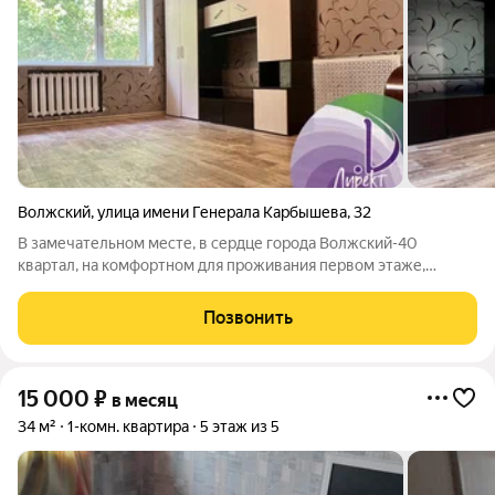
Волжский
,
улица имени Генерала Карбышева
,
32
В замечательном месте, в сердце города Волжский-40
квартал, на комфортном для проживания первом этаже,
сдается в аренду на длительный срок просторная
однокомнатная квартира! Оплачивается ежемесячно арендная
Позвонить
плата в размере 15 000 рублей, а также
15 000
₽
в месяц
34 м²
1-комн. квартира
5 этаж из 5