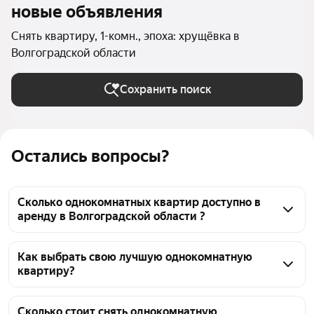
новые объявления
Снять квартиру, 1-комн., эпоха: хрущёвка в
Волгоградской области
Сохранить поиск
Остались вопросы?
Сколько однокомнатных квартир доступно в
аренду в Волгоградской области ?
На Яндекс Недвижимости в Волгоградской области 
доступно в аренду 30 однокомнатных квартир, из 
Как выбрать свою лучшую однокомнатную
квартиру?
них 5 объявлений от собственников, 26 объявлений 
от агентств
Чтобы снять 1-комнатную квартиру в хрущёвке, 
воспользуйтесь удобными фильтрами и 
Сколько стоит снять однокомнатную