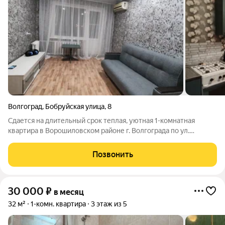
Волгоград
,
Бобруйская улица
,
8
Сдается на длительный срок теплая, уютная 1-комнатная
квартира в Ворошиловском районе г. Волгограда по ул.
Бобруйская, дом 8. Этажность - 5/5; Общая площадь - 30,9 м2;
Жилая площадь - 18 м2; Площадь кухни - 6 м2; с/узел
Позвонить
совмещен; балкон. На кухне
30 000
₽
в месяц
32 м²
1-комн. квартира
3 этаж из 5