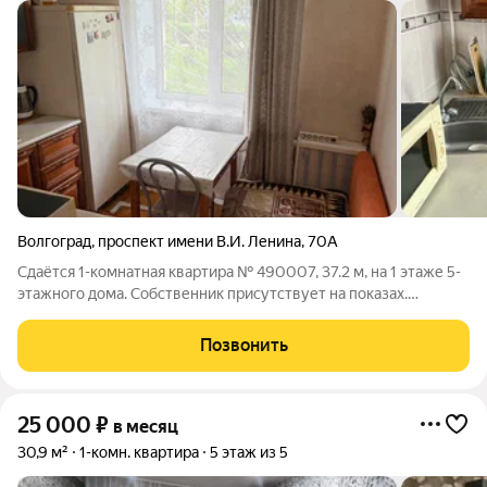
Волгоград
,
проспект имени В.И. Ленина
,
70А
Сдаётся 1-комнатная квартира № 490007, 37.2 м, на 1 этаже 5-
этажного дома. Собственник присутствует на показах.
Коммунальные платежи оплачиваются отдельно. Счетчики
оплачиваются отдельно. По условиям проживания: можно с
Позвонить
детьми, можно с питомцами. Из
25 000
₽
в месяц
30,9 м²
1-комн. квартира
5 этаж из 5