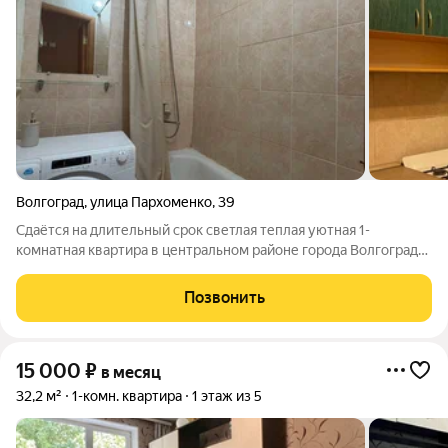
Волгоград
,
улица Пархоменко
,
39
Сдаётся на длительный срок светлая теплая уютная 1-
комнатная квартира в центральном районе города Волгограда
на улице Пархоменко, 39. В квартире есть всё необходимое
для комфортного проживания -мебель на кухне и в комнате,
Позвонить
холодильник, стиральная
15 000
₽
в месяц
32,2 м²
1-комн. квартира
1 этаж из 5