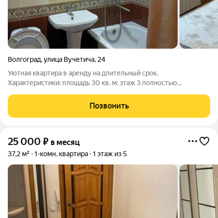
Волгоград
,
улица Вучетича
,
24
Уютная квартира в аренду на длительный срок.
Характеристики: площадь 30 кв. м; этаж 3 полностью
меблирована иоснащена техникой. Что есть в квартире:
удобный диван, кровать с полным комплектом; стиральная
Позвонить
машина; газовая плита; холодильник. Условия
25 000
₽
в месяц
37,2 м²
1-комн. квартира
1 этаж из 5