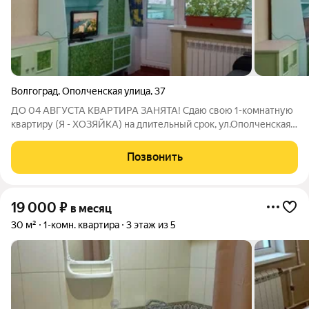
Волгоград
,
Ополченская улица
,
37
ДО 04 АВГУСТА КВАРТИРА ЗАНЯТА! Сдаю свою 1-комнатную
квартиру (Я - ХОЗЯЙКА) на длительный срок, ул.Ополченская,
37, в пяти минутах остановка кинотеатр Старт (генерала
Батова). Освобождается квартира в конце августа! Квартира
Позвонить
сдаётся предпочтительно
19 000
₽
в месяц
30 м²
1-комн. квартира
3 этаж из 5