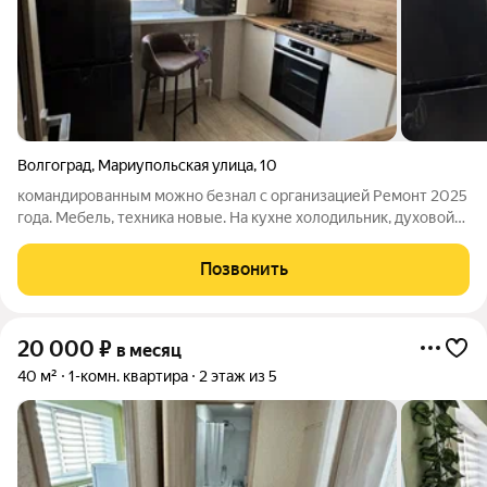
Волгоград
,
Мариупольская улица
,
10
командированным можно безнал с организацией Ремонт 2025
года. Мебель, техника новые. На кухне холодильник, духовой
эл. шкаф, газовая варочная панель, стиральная машина,
посудомоечная машина, микроволновая печь, эл. чайник - всё
Позвонить
фирмы Gorenje. Санузел
20 000
₽
в месяц
40 м²
1-комн. квартира
2 этаж из 5