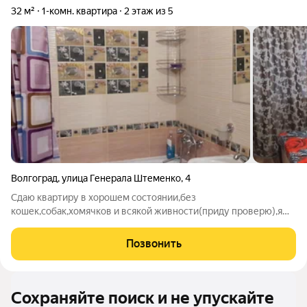
32 м²
1-комн. квартира
2 этаж из 5
Волгоград
,
улица Генерала Штеменко
,
4
Сдаю квартиру в хорошем состоянии,без
кошек,собак,хомячков и всякой живности(приду проверю),я
собственник,25 тыс руб,а также 3500 за ком. услуги и
счётчики,залог 20 тыс(после выезда отдается, если не
Позвонить
приченен ущерб квартире)звоните пообщаемся и
Сохраняйте поиск и не упускайте