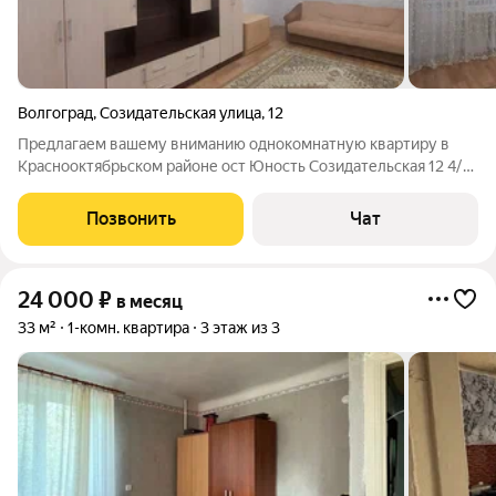
Волгоград
,
Созидательская улица
,
12
Предлагаем вашему вниманию однокомнатную квартиру в
Краснооктябрьском районе ост Юность Созидательская 12 4/5
балкон застеклен, косметический ремонт, квартира
укомплектована мебелью бытовой техникой. Паре можно
Позвонить
Чат
девушке или парню без животных без
24 000
₽
в месяц
33 м²
1-комн. квартира
3 этаж из 3