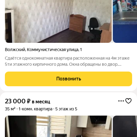
Волжский
,
Коммунистическая улица
,
1
Сдаётся однокомнатная квартира расположенная на 4м этаже
5ти этажного кирпичного дома. Окна обращены во двор.
Балкона нет. Косметический ремонт. Есть вся необходимая для
комфортного проживания мебель и техника. Рядом вокзал,
Позвонить
остановка общественного
23 000
₽
в месяц
35 м²
1-комн. квартира
5 этаж из 5