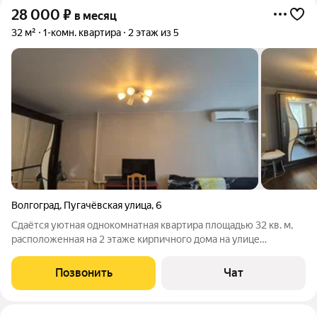
28 000
₽
в месяц
32 м²
1-комн. квартира
2 этаж из 5
Волгоград
,
Пугачёвская улица
,
6
Сдаётся уютная однокомнатная квартира площадью 32 кв. м,
расположенная на 2 этаже кирпичного дома на улице
Пугачёвская, 6. Дом построен в 1967 году и имеет всего 5
этажей. Высота потолков 2.6 метра. Из окон открывается вид
Позвонить
Чат
на улицу. В квартире