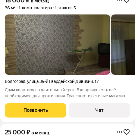
18 000
₽
в месяц
36 м²
1-комн. квартира
1 этаж из 5
Волгоград
,
улица 35-й Гвардейской Дивизии
,
17
Сдам квартиру на длительный срок. В квартире есть всё
необходимое для проживания. Транспорт и сетевые магазины
рядом. Аренда - напрямую от собственника. Оплата 18000
плюс вода, газ по счетчикам, отопление, тбо. Залог 15000 при
Позвонить
Чат
заселении ( можно
25 000
₽
в месяц