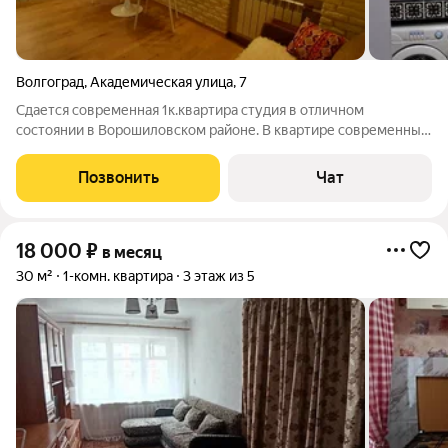
Волгоград
,
Академическая улица
,
7
Сдается современная 1к.квартира студия в отличном
состоянии в Ворошиловском районе. В квартире современный
ремонт. Квартира полностью оборудованная современной
мебелью и техникой. 30000руб+квитанция, залог 15000руб.
Позвонить
Чат
СДАЕТСЯ ДЛЯ ОДНОГО некурящего
18 000
₽
в месяц
30 м²
1-комн. квартира
3 этаж из 5