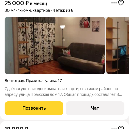
25 000
₽
в месяц
30 м²
1-комн. квартира
4 этаж из 5
Волгоград
,
Пражская улица
,
17
Сдаётся уютная однокомнатная квартира в тихом районе по
адресу улица Пражская дом 17. Общая площадь составляет 30
кв. м., квартира расположена на 4 этаже 5-этажного дома,
построенного в 1964 году. Высота потолков 2.5 метра, а из
Позвонить
Чат
окон открывается вид