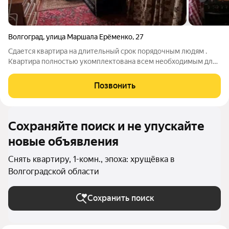
Волгоград
,
улица Маршала Ерёменко
,
27
Сдается квартира на длительный срок порядочным людям .
Квартира полностью укомплектована всем необходимым для
комфортного проживания. Есть посуда, чайник и вся
необходимая техника. Рядом рынок, магазины и тд . оплата
Позвонить
18.000+ ком платежи залога нет
Сохраняйте поиск и не упускайте
новые объявления
Снять квартиру, 1-комн., эпоха: хрущёвка в
Волгоградской области
Сохранить поиск