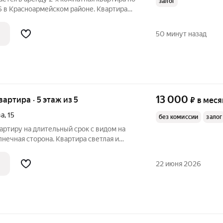
залог
6 в Красноармейском районе. Квартира
общая площадь: 61 / жилая 34 / кухня 12
+ 20 кв. метров. Всё необходимое для
50 минут назад
13 000
квартира · 5 этаж из 5
₽
в меся
ва
,
15
без комиссии
залог
ртиру на длительный срок с видом на
лнечная сторона. Квартира светлая и
22 июня 2026