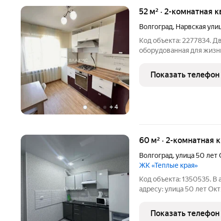
52 м² · 2-комнатная 
Волгоград
,
Нарвская ули
Код объекта: 2277834. 
оборудованная для жизни 
Общая площадь 56 / жила
квартирантов на срок не
Показать телефон
питомцев, с пропиской
+
4
60 м² · 2-комнатная 
Волгоград
,
улица 50 лет
ЖК «Теплые края»
Код объекта: 1350535. В
адресу: улица 50 лет Ок
Планировка: общая площад
Комнаты: 16 + 19 кв. мет
Показать телефон
необходимой