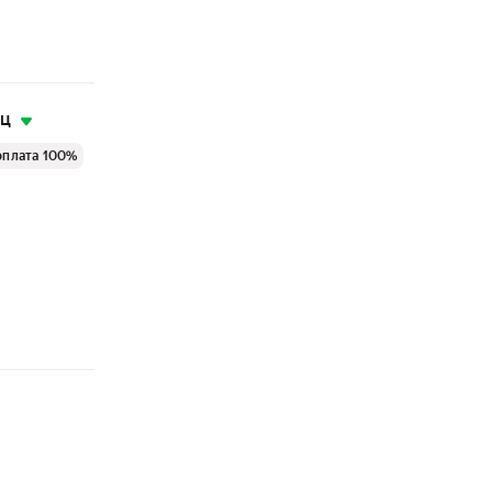
яц
оплата 100%