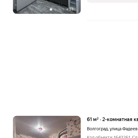
+
23
61 м² · 2-комнатная к
Волгоград
,
улица Фадеев
Код объекта: 1643261. Сд