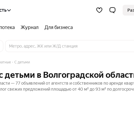
сть
Ра
потека
Журнал
Для бизнеса
натные
С детьми
с детьми в Волгоградской област
асти — 77 объявлений от агентств и собственников по аренде квар
алог свежих предложений площадью от 40 м² до 93 м² по долгосроч