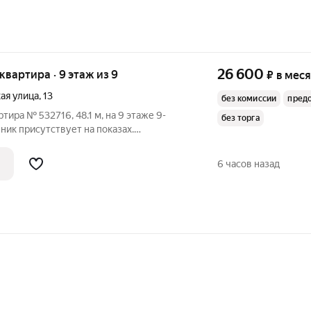
26 600
 квартира · 9 этаж из 9
₽
в мес
ая улица
,
13
без комиссии
пред
тира № 532716, 48.1 м, на 9 этаже 9-
без торга
ник присутствует на показах.
плачиваются отдельно. Счетчики
 По условиям проживания: можно с
6 часов назад
ами.