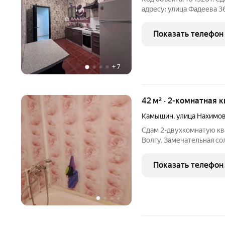
адресу: улица Фадеева 3
улучшенный планировки: 
кв. метров. Комнаты: 14 
Показать телефон
+
7
42 м² · 2-комнатная 
Камышин
,
улица Нахимо
Сдам 2-двухкомнатую ква
Волгу. Замечательная со
уютная.
Показать телефон