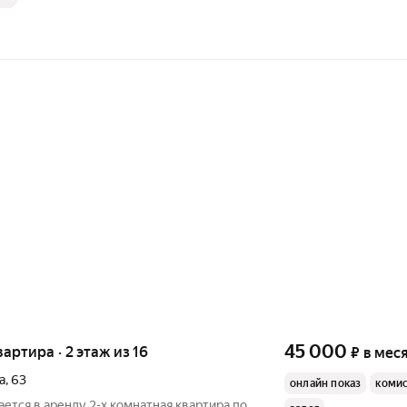
45 000
вартира · 2 этаж из 16
₽
в мес
а
,
63
онлайн показ
коми
ается в аренду 2-x комнатная квартира пo