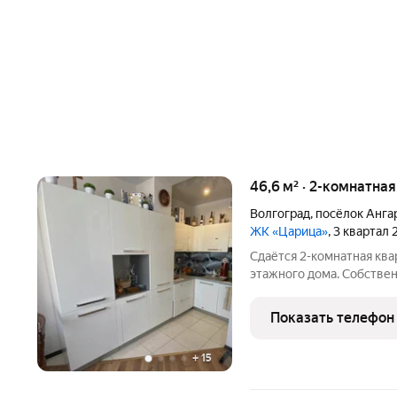
46,6 м² · 2-комнатная
Волгоград
,
посёлок Анга
ЖК «Царица»
, 3 квартал 
Сдаётся 2-комнатная квар
этажного дома. Собствен
Коммунальные платежи о
оплачиваются отдельно.
Показать телефон
детьми, можно с питомц
+
15