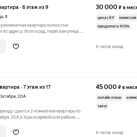
30 000
квартира · 6 этаж из 9
₽
в мес
ца
,
8
цена с КУ
комиссия
Двухкомнатная квартира полностью
предоплата 100%
по адресу: Волгоград, Нарвская улица, 8.
я 36 / кухня 9 кв. метров. Ищем
 менее 6 месяцев, без домашних
6 часов назад
45 000
квартира · 7 этаж из 17
₽
в мес
 Октября
,
20А
онлайн показ
коми
залог
 аренду сдается 2-комнатная квартира по
тября, 20А в Красноармейском районе.
ь 60 / жилая 35 / кухня 10 кв. метров.
ров. Квартира оснащена всей
6 часов назад