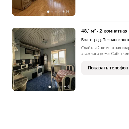
+
14
48,1 м² · 2-комнатная
Волгоград
,
Песчанокопск
Сдаётся 2-комнатная квар
этажного дома. Собствен
Коммунальные платежи о
оплачиваются отдельно.
Показать телефон
детьми, можно с питомц
+
4