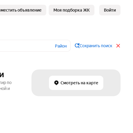
зместить объявление
Моя подборка ЖК
Войти
Сохранить поиск
Район
и
тир по
Смотреть на карте
ной и