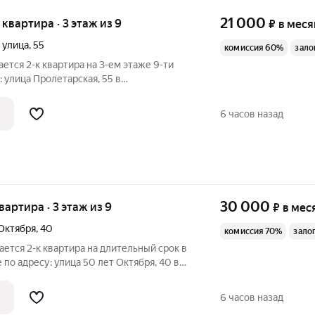
21 000
я квартира · 3 этаж из 9
₽
в меся
 улица
,
55
комиссия 60%
зало
ается 2-к квартира на 3-ем этаже 9-ти
 улица Пролетарская, 55 в
 Общая площадь 48.4 / жилая 28 / кухня
золированные: 15.3 + 12.7 кв. метров.
6 часов назад
30 000
квартира · 3 этаж из 9
₽
в мес
 Октября
,
40
комиссия 70%
зало
ается 2-к квартира на длительный срок в
по адресу: улица 50 лет Октября, 40 в
. Улучшенная планировка: общая
6.9 кв.м, кухня 9 кв. м. Изолированные
6 часов назад