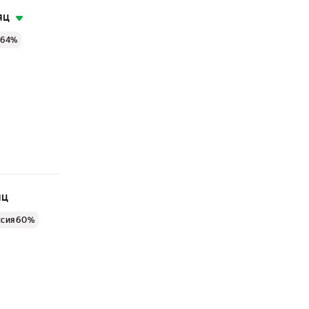
яц
 64%
яц
ссия 60%