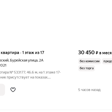
30 450
 квартира · 1 этаж из 17
₽
в мес
рский
,
Бурейская улица
,
2А
без комиссии
пред
2021
без торга
тира № 533177, 46.6 м, на 1 этаже 17-
ник присутствует на показах.
плачиваются отдельно. Счетчики
 По условиям проживания: можно с
5 часов назад
ами.