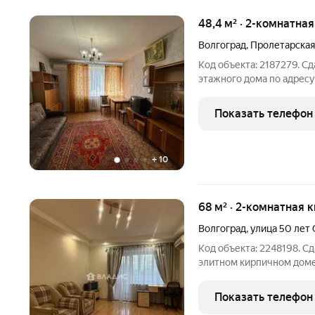
48,4 м² · 2-комнатна
Волгоград
,
Пролетарская
Код объекта: 2187279. Сд
этажного дома по адресу:
Красноармейском районе.
8.5 кв. метров. Комнаты и
Показать телефон
Дом
+
10
68 м² · 2-комнатная 
Волгоград
,
улица 50 лет
Код объекта: 2248198. Сд
элитном кирпичном доме 
Красноармейском районе
площадь 68 кв.м, жилая 3
Показать телефон
комнаты: