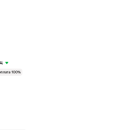
яц
оплата 100%