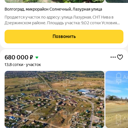
Волгоград
,
микрорайон Солнечный
,
Лазурная улица
Продается участок по адресу: улица Лазурная, СНТ Нива в
Дзержинском районе. Площадь участка: 9,02 сотки Условия
продажи: земля в собственности, документы готовы.
Остановка: Дачи Нива. Рядом проходит ул. Садовая. Объект
Позвонить
№995817
680 000
₽
13,8 сотки
участок