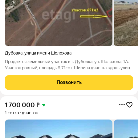
Дубовка
,
улица имени Шолохова
Продается земельный участок в г. Дубовка, ул. Шолохова, 1А.
Участок ровный, площадь 6,71сот. Ширина участка вдоль улицы
18м, длина участка 30м, ширина по задней части участка 32м.
Категория: Земли населенных пунктов, для ведения
Позвонить
садоводства. Подъезд
1 700 000
₽
1 сотка
участок