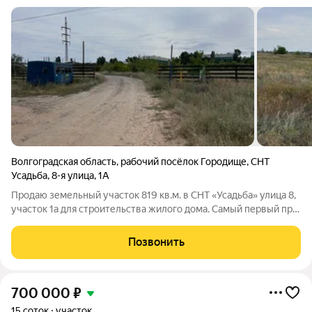
Волгоградская область
,
рабочий посёлок Городище
,
СНТ
Усадьба
,
8-я улица
,
1А
Продаю земельный участок 819 кв.м. в СНТ «Усадьба» улица 8,
участок 1а для строительства жилого дома. Самый первый при
въезде (удобное место для магазина, склада и т.д.). Свет по
улице. На участке два колодца с централизованной городской
Позвонить
водой и
700 000
₽
15 соток
участок