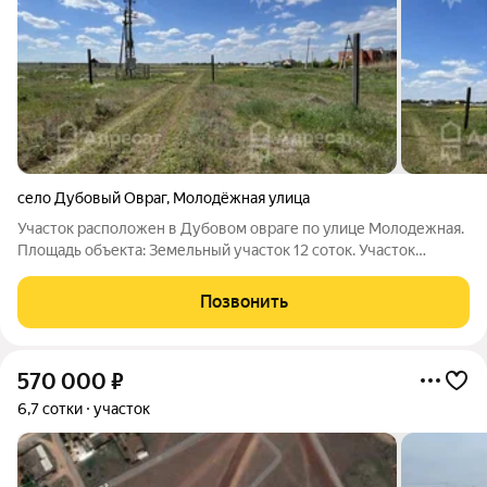
село Дубовый Овраг
,
Молодёжная улица
Участок расположен в Дубовом овраге по улице Молодежная.
Площадь объекта: Земельный участок 12 соток. Участок
находится в благоприятной зоне. Свет, газ, вода на соседней
улице. Участок ровный, прямоугольный, благоприятная почва
Позвонить
для посадки
570 000
₽
6,7 сотки
участок