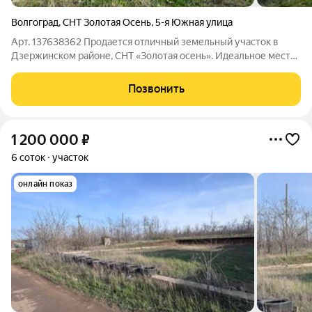
Волгоград
,
СНТ Золотая Осень
,
5-я Южная улица
Арт. 137638362 Продается отличный земельный участок в
Дзержинском районе, СНТ «Золотая осень». Идеальное место
для тех, кто мечтает о загородном доме, не теряя связи с
городской инфраструктурой. Безопасность и чистота: Поселок
Позвонить
очень ухоженный, тихий
1 200 000
₽
6 соток
участок
онлайн показ