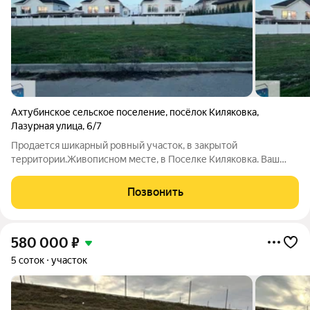
Ахтубинское сельское поселение
,
посёлок Киляковка
,
Лазурная улица
,
6/7
Продается шикарный ровный участок, в закрытой
территории.Живописном месте, в Поселке Киляковка. Ваш
участок у воды в закрытом сообществе! Продается не просто
земля, а готовый фундамент для счастливой жизни шикарный,
Позвонить
абсолютно ровный участок 15
580 000
₽
5 соток
участок