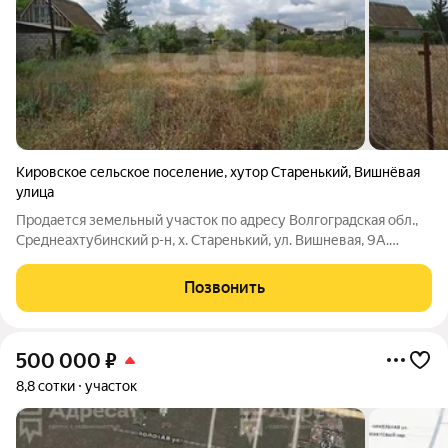
Кировское сельское поселение
,
хутор Старенький
,
Вишнёвая
улица
Продается земельный участок по адресу Волгоградская обл.,
Среднеахтубинский р-н, х. Старенький, ул. Вишневая, 9А.
Площадь участка почти 11 соток. Участок ровный, газ по улице,
есть возможность купить напротив дом с земельным
Позвонить
участком 9 соток. Участок
500 000
₽
8,8 сотки
участок