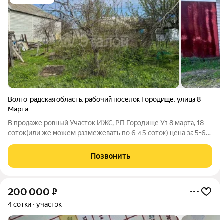
Волгоградская область
,
рабочий посёлок Городище
,
улица 8
Марта
В продаже ровный Участок ИЖС, РП Городище Ул 8 марта, 18
соток(или же можем размежевать по 6 и 5 соток) цена за 5-6
соток. ширина участка 25м длинна 75м Участок Размежеван
имеется строение(Дом), на участке с газом и водой, На
Позвонить
участке Свет, Вода, Газ!
200 000
₽
4 сотки
участок