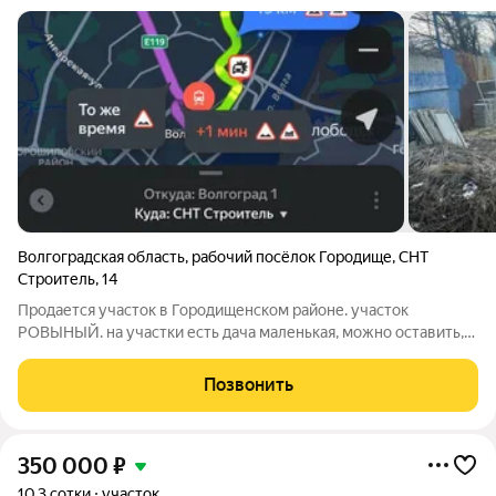
Волгоградская область
,
рабочий посёлок Городище
,
СНТ
Строитель
,
14
Продается участок в Городищенском районе. участок
РОВЫНЫЙ. на участки есть дача маленькая, можно оставить,
можно снести, занимает мало место. Из деревьев:Вишня 2
дерево, абрикос 1, яблоня, слива, Грушина, крыжовник, малина,
Позвонить
черная смородина, виноград
350 000
₽
10,3 сотки
участок