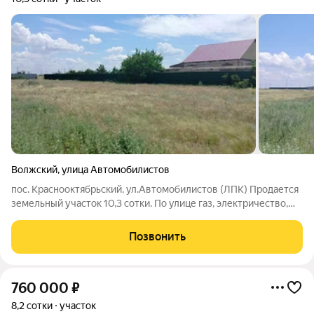
Волжский
,
улица Автомобилистов
пос. Краснооктябрьский, ул.Автомобилистов (ЛПК) Продается
земельный участок 10,3 сотки. По улице газ, электричество,
вода. Рядом жилой дом. Земельный участок в собственности,
право зарегистрировано в Росреестре. Земли под
Позвонить
индивидуальное жилищное
760 000
₽
8,2 сотки
участок