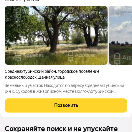
Среднеахтубинский район
,
городское поселение
Краснослободск
,
Дачная улица
Земельный участок Находится по адресу Среднеахтубинский
р-н х. Суходол в Живописном месте Волго-Ахтубинской
поймы. Выгодное расположение Экологически чистая и
живописная локация Среднеахтубинского района. Идеальный
Позвонить
баланс загородного спокойствия и
Сохраняйте поиск и не упускайте