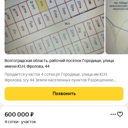
Волгоградская область
,
рабочий посёлок Городище
,
улица
имени Ю.Н. Фролова
,
44
Продается участок 4 сотки рп Городище, улица им Ю.Н.
Фролова, з/у 44 Земли населенных пунктов Разрешенное
использование: индивидуальные жилые дома, этажом не
более три В собственности: частная Кадастровый
Позвонить
номер:34:03:120006:3716 Стоимость 200 000
600 000
₽
4 сотки
участок