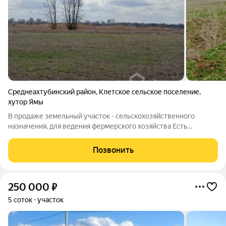
Среднеахтубинский район
,
Клетское сельское поселение
,
хутор Ямы
В продаже земельный участок - сельскохозяйственного
назначения, для ведения фермерского хозяйства Есть
межевание! Площадь участка - 10000 кв. м., 100 соток. Цена
указана за 100 соток. Расположен в Среднеахтубинском
Позвонить
районе, х. Ямы, примерно 2470 м по
250 000
₽
5 соток
участок