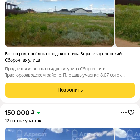
Волгоград
,
посёлок городского типа Верхнезареченский
,
Сборочная улица
Продается участок по адресу: улица Сборочная в
Тракторозаводском районе. Площадь участка: 8,67 соток
Просторный, ровный участок с возможностью подведения
всех коммуникаций. Категория земли Земли населенных
Позвонить
пунктов Индивидуальное жилищное
150 000
₽
12 соток
участок