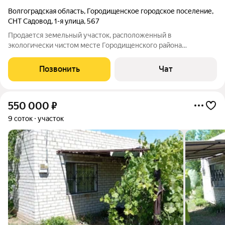
Волгоградская область
,
Городищенское городское поселение
,
СНТ Садовод
,
1-я улица
,
567
Продается земельный участок, расположенный в
экологически чистом месте Городищенского района
Волгоградской области, р.п. Городище, СНТ "Садовод" участок
564 Площадь участка: 6 соток,межевание проведено. Первая
Позвонить
Чат
линия,спокойное мecто, рядом с
550 000
₽
9 соток
участок