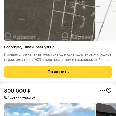
Волгоград
,
Платиновая улица
Продается земельный участок под индивидуальное жилищное
строительство (ИЖС) в перспективном и спокойном районе
поселке Верхнезареченский (микрорайон Селезневка).
Тракторозаводского района. Участок расположен на улице
Позвонить
Платиновая, в удачном месте: это
800 000
₽
8,7 сотки
участок