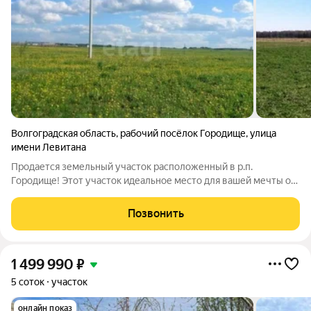
Волгоградская область
,
рабочий посёлок Городище
,
улица
имени Левитана
Продается земельный участок расположенный в р.п.
Городище! Этот участок идеальное место для вашей мечты о
загородной жизни. Участок имеет правильную форму, что
позволит вам сразу приступить к строительству вашего
Позвонить
нового дома. Участок принадлежит
1 499 990
₽
5 соток
участок
онлайн показ