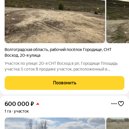
Волгоградская область
,
рабочий посёлок Городище
,
СНТ
Восход
,
20-я улица
Участок по улице: 20-я СНТ Восход в рп. Городище Площадь
участка: 5 соток В продаже участок, расположенный в
прекрасном тихом месте. Отлично подойдет для
строительства загородного дома. По улице в ближайшей
Позвонить
перспективе газ, есть электричество.
600 000
₽
1 га
участок