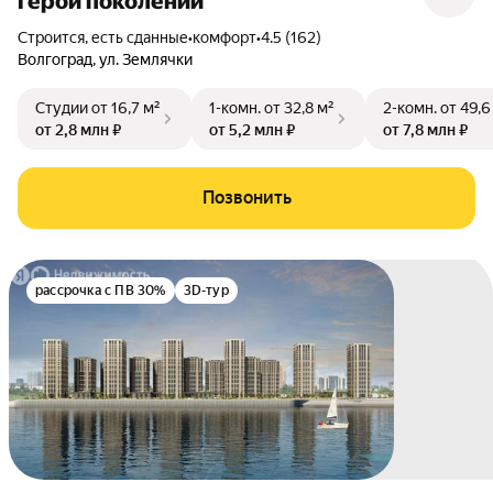
Герои поколений
Строится, есть сданные
•
комфорт
•
4.5 (162)
Волгоград
,
ул. Землячки
Студии
от 16,7 м²
1-комн.
от 32,8 м²
2-комн.
от 49,6
от 2,8 млн ₽
от 5,2 млн ₽
от 7,8 млн ₽
Позвонить
рассрочка с ПВ 30%
3D-тур