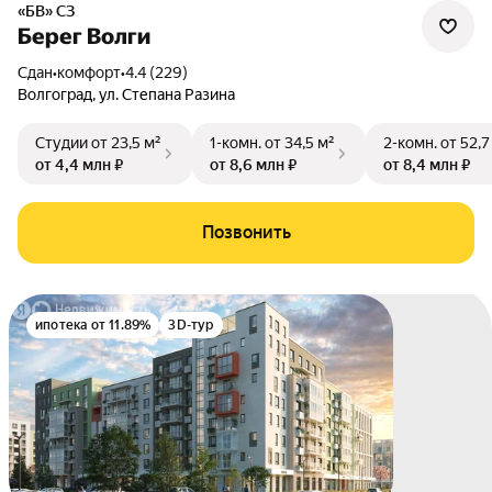
«БВ» СЗ
Берег Волги
Сдан
•
комфорт
•
4.4 (229)
Волгоград
,
ул. Степана Разина
Студии
от 23,5 м²
1-комн.
от 34,5 м²
2-комн.
от 52,7
от 4,4 млн ₽
от 8,6 млн ₽
от 8,4 млн ₽
Позвонить
ипотека от 11.89%
3D-тур