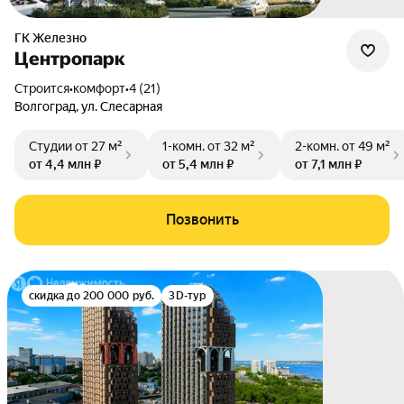
ГК Железно
Центропарк
Строится
•
комфорт
•
4 (21)
Волгоград
,
ул. Слесарная
Студии
от 27 м²
1-комн.
от 32 м²
2-комн.
от 49 м²
от 4,4 млн ₽
от 5,4 млн ₽
от 7,1 млн ₽
Позвонить
скидка до 200 000 руб.
3D-тур