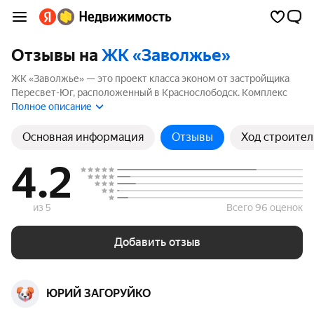
Отзывы на
ЖК «Заволжье»
ЖК «Заволжье» — это проект класса эконом от застройщика
Пересвет-Юг, расположенный в Краснослободск. Комплекс
включает 16 корпусов высотой до 4 этажей. Если вы
Полное описание
планируете купить квартиру в ЖК «Заволжье», ознакомьтесь с
отзывами покупателей и жителей района. Мы рассчитали
Основная информация
Отзывы
Ход строител
рейтинг на основе 14 отзывов, чтобы помочь вам сделать
правильный выбор.
4.2
из 5
Всего 96 оценок
Добавить отзыв
ЮРИЙ ЗАГОРУЙКО