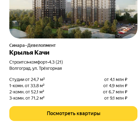
Синара–Девелопмент
Крылья Качи
Строится
•
комфорт
•
4.3 (21)
Волгоград
,
ул. Трёхгорная
Студии от 24,7 м²
от 4,1 млн ₽
1-комн. от 33,8 м²
от 4,9 млн ₽
2-комн. от 52,1 м²
от 6,7 млн ₽
3-комн. от 71,2 м²
от 9,1 млн ₽
Посмотреть квартиры