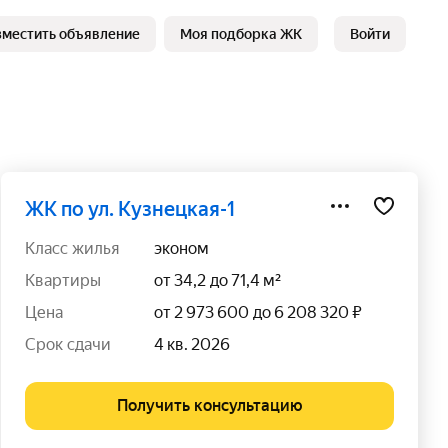
зместить объявление
Моя подборка ЖК
Войти
ЖК по ул. Кузнецкая-1
класс жилья
эконом
квартиры
от 34,2 до 71,4 м²
цена
от 2 973 600 до 6 208 320 ₽
срок сдачи
4 кв. 2026
Получить консультацию