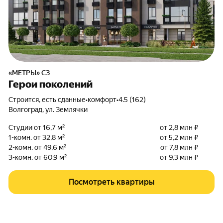
«МЕТРЫ» СЗ
Герои поколений
Строится, есть сданные
•
комфорт
•
4.5 (162)
Волгоград
,
ул. Землячки
Студии от 16,7 м²
от 2,8 млн ₽
1-комн. от 32,8 м²
от 5,2 млн ₽
2-комн. от 49,6 м²
от 7,8 млн ₽
3-комн. от 60,9 м²
от 9,3 млн ₽
Посмотреть квартиры