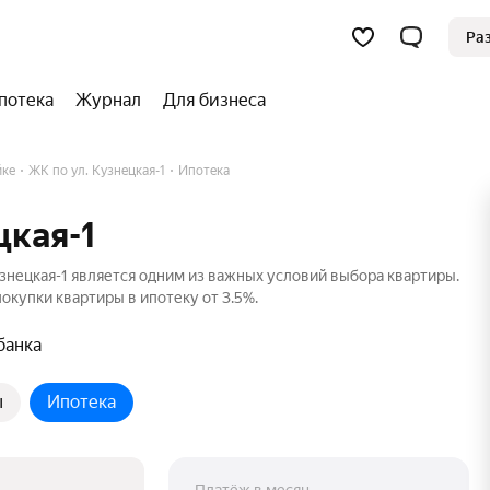
Ра
потека
Журнал
Для бизнеса
йке
ЖК по ул. Кузнецкая-1
Ипотека
цкая-1
знецкая-1 является одним из важных условий выбора квартиры.
окупки квартиры в ипотеку от 3.5%.
банка
ы
Ипотека