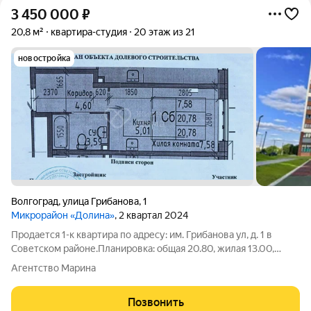
3 450 000
₽
20,8 м²
квартира-студия
20 этаж из 21
новостройка
Волгоград
,
улица Грибанова
,
1
Микрорайон «Долина»
, 2 квартал 2024
Продается 1-к квартира по адресу: им. Грибанова ул, д. 1 в
Советском районе.Планировка: общая 20.80, жилая 13.00,
кухня 5.00.В квартире: пластиковые окна. В прихожей есть
Агентство Марина
место для встроенного шкафа. Предусмотрена корзина для
сплит-системы.
Позвонить