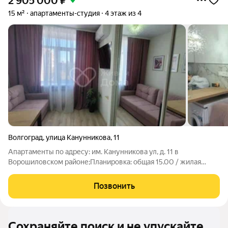
2 905 000
₽
15 м²
апартаменты-студия
4 этаж из 4
Волгоград
,
улица Канунникова
,
11
Апартаменты по адресу: им. Канунникова ул, д. 11 в
Ворошиловском районе;Планировка: общая 15.00 / жилая
10.00 / кухня 5.00Квартира в отличном состоянии. Натяжные
потолки. Пластиковые окна. На полу ламинат.При продаже
Позвонить
остается: встроенная
Сохраняйте поиск и не упускайте