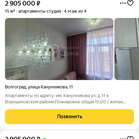
2 905 000
₽
15 м²
апартаменты-студия
4 этаж из 4
Волгоград
,
улица Канунникова
,
11
Апартаменты по адресу: им. Канунникова ул, д. 11 в
Ворошиловском районе;Планировка: общая 15.00 / жилая
10.00 / кухня 5.00Квартира в отличном состоянии. Натяжные
потолки. Пластиковые окна. На полу ламинат.Квартира не
Позвонить
угловая, окна выходят на