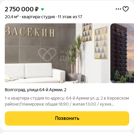
2 750 000
₽
20,4 м²
квартира-студия
11 этаж из 17
Волгоград
,
улица 64-й Армии
,
2
1-к квартира-студия по адресу: 64-й Армии ул, д. 2 в Кировском
районе;Планировка: общая 18.90 / жилая 13.00 / кухня
5.00Пластиковые окна. Есть застекленная пластиком
лоджияКвартира не угловая, окна выходят на улицуУсловия
Позвонить
продажи: 1 собственник,