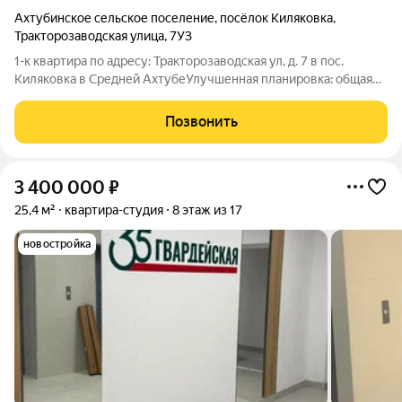
Ахтубинское сельское поселение
,
посёлок Киляковка
,
Тракторозаводская улица
,
7У3
1-к квартира по адресу: Тракторозаводская ул, д. 7 в пос.
Киляковка в Средней АхтубеУлучшенная планировка: общая
35.00 / жилая 17.00 / кухня 13.50Квартира в хорошем
состоянии. Подвесные потолки. Пластиковые окна. На полу
Позвонить
линолеум. Есть лоджияКвартира
3 400 000
₽
25,4 м²
квартира-студия
8 этаж из 17
новостройка