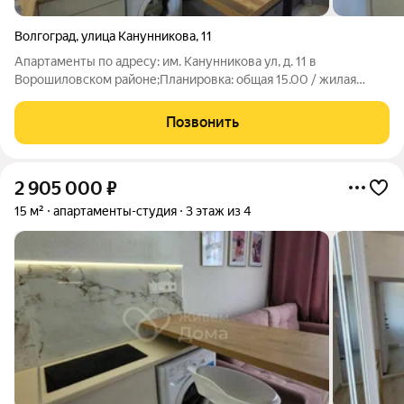
Волгоград
,
улица Канунникова
,
11
Апартаменты по адресу: им. Канунникова ул, д. 11 в
Ворошиловском районе;Планировка: общая 15.00 / жилая
10.00 / кухня 5.00Квартира в отличном состоянии. Натяжные
потолки. Пластиковые окна. На полу ламинат.При продаже
Позвонить
остается: встроенная
2 905 000
₽
15 м²
апартаменты-студия
3 этаж из 4