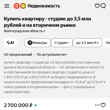
Купить квартиру - студию до 3,5 млн
рублей и на вторичном рынке
Волгоградская область
AI
Фильтры
Студия
до 3,5 млн ₽
П
3
50 предложений
•
по актуальности
Купить квартиру-студию до 3,5 млн рублей и на вторичном
рынке в Волгоградской области — 50 объявлений от агентств
и собственников по продаже квартир-студий по цене от
1 450 000 ₽ до 3 800 000 ₽ на Яндекс Недвижимости. В
нашем каталоге предложения площадью от 10,4 м² до 37,6 м² в
новостройках и вторичном жилье — фото, планировки и
характеристики.
2 700 000
₽