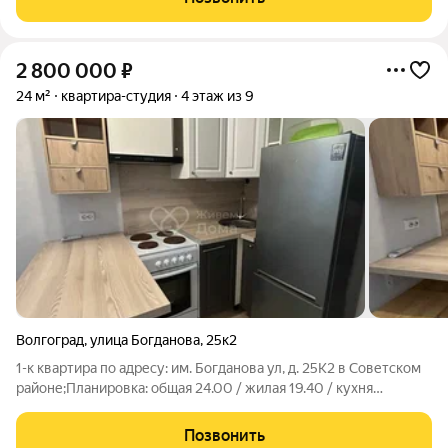
Красноармейского района, ТЦ
2 800 000
₽
24 м²
квартира-студия
4 этаж из 9
Волгоград
,
улица Богданова
,
25к2
1-к квартира по адресу: им. Богданова ул, д. 25К2 в Советском
районе;Планировка: общая 24.00 / жилая 19.40 / кухня
2.00Квартира в отличном состоянии. Натяжные потолки.
Пластиковые окна. На полу линолеум. Есть застекленный
Позвонить