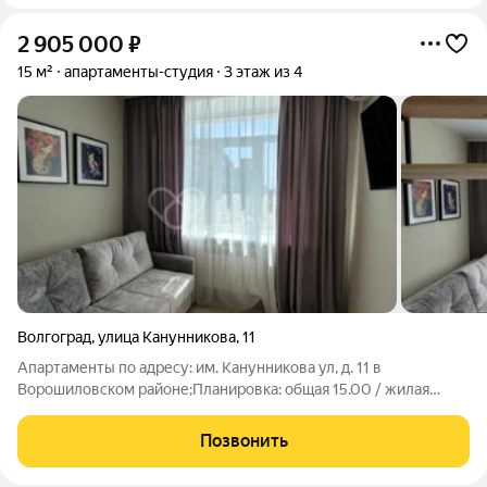
2 905 000
₽
15 м²
апартаменты-студия
3 этаж из 4
Волгоград
,
улица Канунникова
,
11
Апартаменты по адресу: им. Канунникова ул, д. 11 в
Ворошиловском районе;Планировка: общая 15.00 / жилая
10.00 / кухня 5.00Квартира в отличном состоянии. Натяжные
потолки. Пластиковые окна. На полу ламинат.Квартира не
Позвонить
угловая, окна выходят на