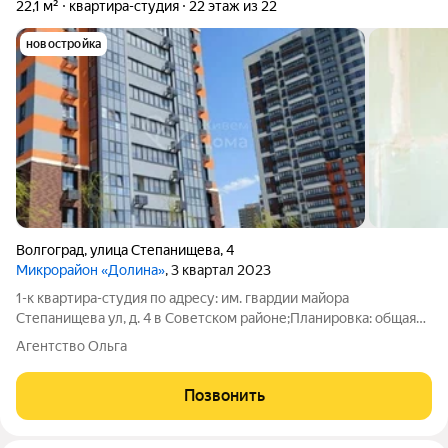
22,1 м²
квартира-студия
22 этаж из 22
новостройка
Волгоград
,
улица Степанищева
,
4
Микрорайон «Долина»
, 3 квартал 2023
1-к квартира-студия по адресу: им. гвардии майора
Степанищева ул, д. 4 в Советском районе;Планировка: общая
21.30 / жилая 7.83 / кухня 5.21Пластиковые окна. Есть
Агентство Ольга
застекленная лоджияКвартира не угловая, окна выходят вид на
ДолинуУсловия продажи: 1
Позвонить