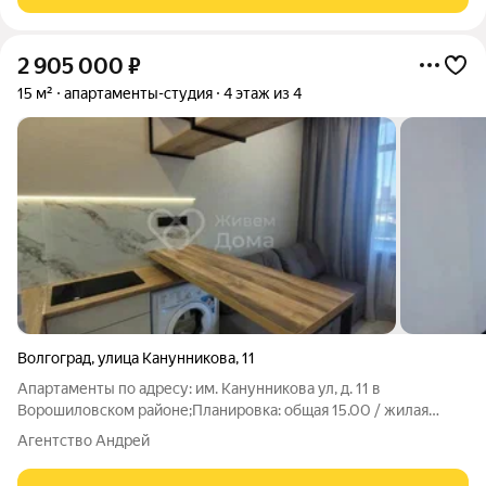
2 905 000
₽
15 м²
апартаменты-студия
4 этаж из 4
Волгоград
,
улица Канунникова
,
11
Апартаменты по адресу: им. Канунникова ул, д. 11 в
Ворошиловском районе;Планировка: общая 15.00 / жилая
10.00 / кухня 5.00Квартира в отличном состоянии. Натяжные
Агентство Андрей
потолки. Пластиковые окна. На полу ламинат.Квартира не
угловая, окна выходят на