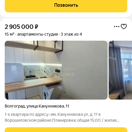
потолки. Пластиковые окна. На полу ламинат. Установлены
Позвонить
приборы учета на воду и свет.
2 905 000
₽
15 м²
апартаменты-студия
3 этаж из 4
Волгоград
,
улица Канунникова
,
11
1-к квартира по адресу: им. Канунникова ул, д. 11 в
Ворошиловском районе;Планировка: общая 15.00 / жилая
10.00 / кухня 5.00Квартира в хорошем состоянии. Натяжные