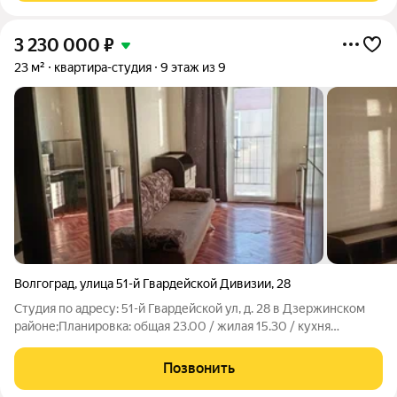
3 230 000
₽
23 м²
квартира-студия
9 этаж из 9
Волгоград
,
улица 51-й Гвардейской Дивизии
,
28
Студия по адресу: 51-й Гвардейской ул, д. 28 в Дзержинском
районе;Планировка: общая 23.00 / жилая 15.30 / кухня
5.00Квартира в хорошем состоянии. Натяжные потолки.
Пластиковые окна. На полу линолеум. Есть балконПри
Позвонить
продаже остается: кухонный