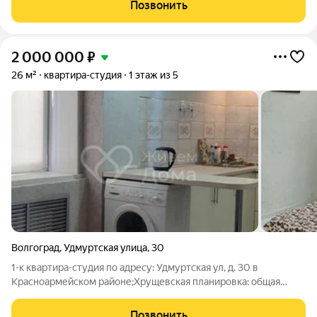
потолки. Пластиковые окна. На полу ламинат.При продаже
Позвонить
остается: кухонный гарнитур,
2 000 000
₽
26 м²
квартира-студия
1 этаж из 5
Волгоград
,
Удмуртская улица
,
30
1-к квартира-студия по адресу: Удмуртская ул, д. 30 в
Красноармейском районе;Хрущевская планировка: общая
25.30 / жилая 18.00 / кухня 0.00Квартира в хорошем
состоянии. Квартира-студия с отдельным входом в центре
Позвонить