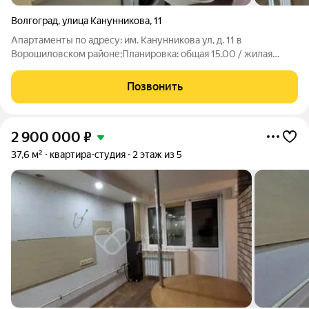
Волгоград
,
улица Канунникова
,
11
Апартаменты по адресу: им. Канунникова ул, д. 11 в
Ворошиловском районе;Планировка: общая 15.00 / жилая
10.00 / кухня 5.00Квартира в отличном состоянии. Натяжные
потолки. Пластиковые окна. На полу ламинат.Квартира не
Позвонить
угловая, окна выходят на
2 900 000
₽
37,6 м²
квартира-студия
2 этаж из 5