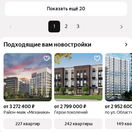
Показать ещё 20
1
2
3
Подходящие вам новостройки
от 3 272 400 ₽
от 2 799 000 ₽
от 2 952 600
Район-маяк «Механики»
Герои поколений
по ул. Област
227 квартир
242 квартиры
149 кв