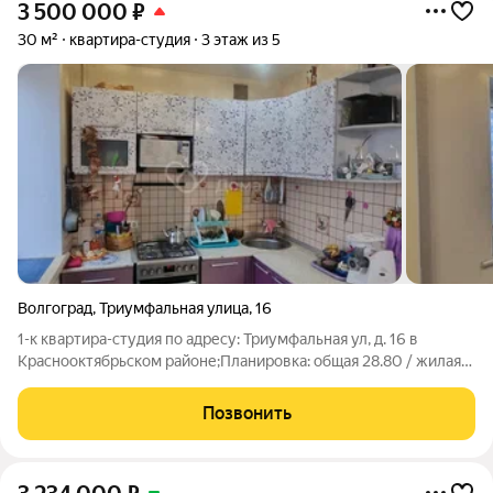
3 500 000
₽
30 м²
квартира-студия
3 этаж из 5
Волгоград
,
Триумфальная улица
,
16
1-к квартира-студия по адресу: Триумфальная ул, д. 16 в
Краснооктябрьском районе;Планировка: общая 28.80 / жилая
18.00 / кухня 5.00Квартира в хорошем состоянии. Натяжные
потолки. Пластиковые окна. На полу линолеум, теплый пол.
Позвонить
Установлены современные