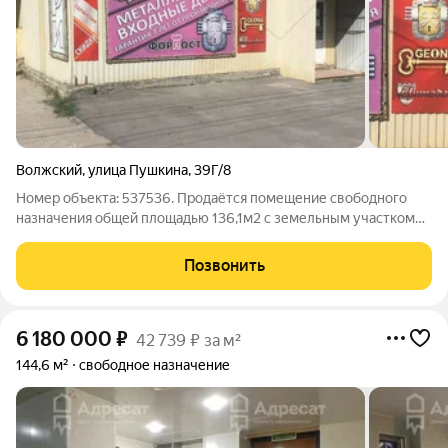
Волжский
,
улица Пушкина
,
39Г/8
Номер объекта: 537536. Продаётся помещение свободного
назначения общей площадью 136,1м2 с земельным участком
3,1 сот. (помещение и земля в собственности), расположенные
на территории универсального оптового рынка, по адресу:
Позвонить
Волгоградская область,
6 180 000
₽
42 739 ₽ за м²
144,6 м²
свободное назначение