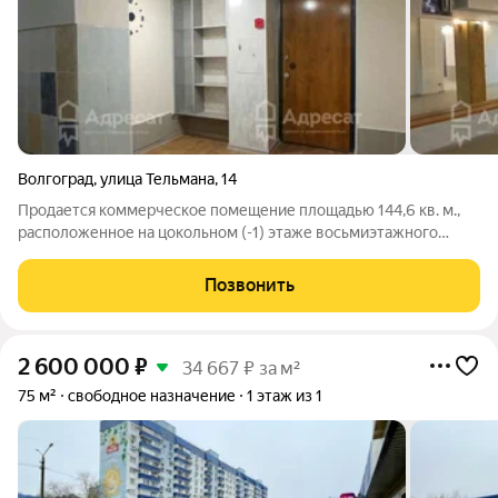
Волгоград
,
улица Тельмана
,
14
Продается коммерческое помещение площадью 144,6 кв. м.,
расположенное на цокольном (-1) этаже восьмиэтажного
жилого дома в престижном Красноармейском районе, на
улице Тельмана14. Объект находится в состоянии хорошей
Позвонить
отделки, готов к началу работы и
2 600 000
₽
34 667 ₽ за м²
75 м²
свободное назначение
1 этаж из 1