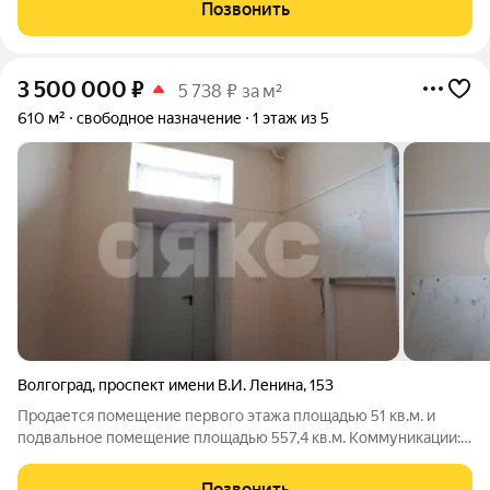
данный момент функционирует как коммерческое помещение
Позвонить
с якорными арендаторами. На первом
3 500 000
₽
5 738 ₽ за м²
610 м²
свободное назначение
1 этаж из 5
Волгоград
,
проспект имени В.И. Ленина
,
153
Продается помещение первого этажа площадью 51 кв.м. и
подвальное помещение площадью 557,4 кв.м. Коммуникации:
электричество, центральное отопление, вода. Отдельный вход
со двора. Первый этаж в нормальном состоянии, санузел в
Позвонить