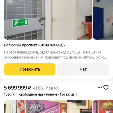
Волжский
,
проспект имени Ленина
,
7
Первая линия домов, отдельный вход с улицы. Помещение
свободного назначения: подойдет под магазин, аптеку, офис,
пункт выдачи и т.д. Отличная планировка, окна на улицу
Позвонить
Чат
5 699 999
₽
41 881 ₽ за м²
136,1 м²
свободное назначение
1 этаж из 1