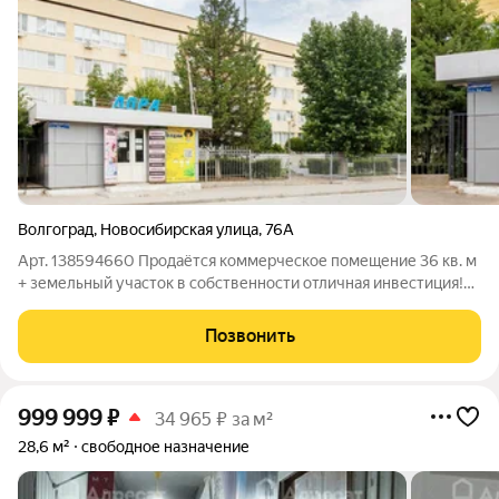
Волгоград
,
Новосибирская улица
,
76А
Арт. 138594660 Продаётся коммерческое помещение 36 кв. м
+ земельный участок в собственности отличная инвестиция!
Ищете выгодный объект для бизнеса или инвестиций?
Предлагаем к продаже компактное, но функциональное
Позвонить
коммерческое помещение площадью 36
999 999
₽
34 965 ₽ за м²
28,6 м²
свободное назначение