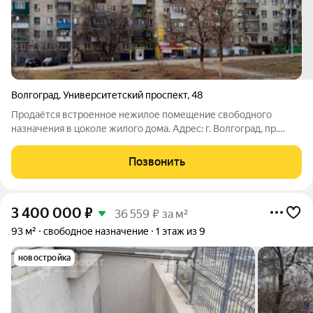
Волгоград
,
Университетский проспект
,
48
Продаётся встроенное нежилое помещение свободного
назначения в цоколе жилого дома. Адрес: г. Волгоград, пр.
Университетский, 48 Площадь: 73,3 м Этаж: глубокий цоколь
Отдельный вход с улицы есть! Собственность: юридическое
Позвонить
лицо. Обременений нет
3 400 000
₽
36 559 ₽ за м²
93 м²
свободное назначение
1 этаж из 9
новостройка