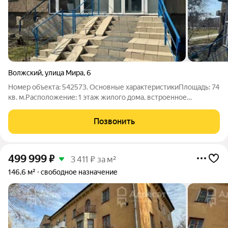
Волжский
,
улица Мира
,
6
Номер объекта: 542573. Основные характеристикиПлощадь: 74
кв. м.Расположение: 1 этаж жилого дома, встроенное
помещение.Входная группа: два отдельных входа.Планировка:
основной зал, два подсобных помещения, собственный
Позвонить
санузел.Коммуникации: все
499 999
₽
3 411 ₽ за м²
146,6 м²
свободное назначение