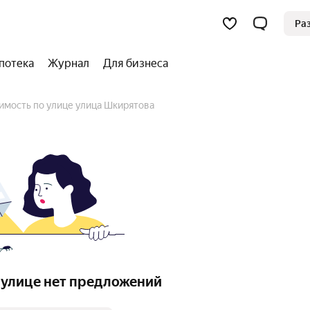
Ра
потека
Журнал
Для бизнеса
имость по улице улица Шкирятова
 улице нет предложений