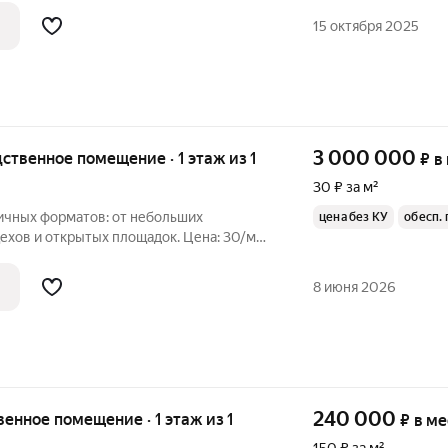
час вы можете зарезервировать
15 октября 2025
нес
3 000 000
дственное помещение · 1 этаж из 1
₽
в
30 ₽ за м²
чных форматов: от небольших
цена без КУ
обесп.
хов и открытых площадок. Цена: 30/м2.
адей: - отдельные цеха для
 20.000 м2; - складские помещения
8 июня 2026
 до 6.000
240 000
венное помещение · 1 этаж из 1
₽
в м