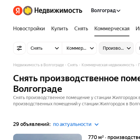
Волгоград
Новостройки
Купить
Снять
Коммерческая
И
Снять
Коммерческую недвижимость
Производственно
Недвижимость в Волгограде
Снять
Коммерческая недвижимость
Снять производственное пом
Волгограде
Снять производственное помещение у станции Жилгородок в 
производственных помещений у станции Жилгородок в Волгог
29 объявлений:
по актуальности
770 м² · производств