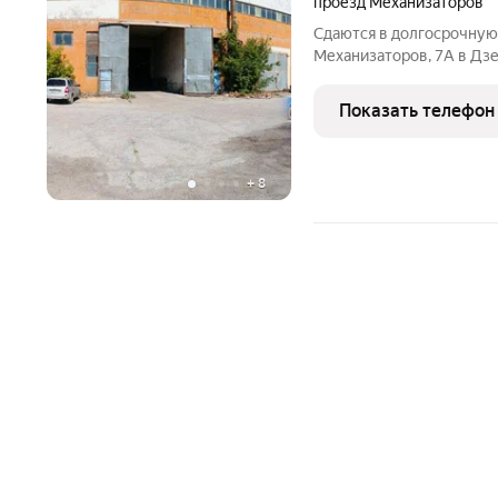
проезд Механизаторов
Сдаются в долгосрочную
Механизаторов, 7А в Дз
площадь: 1 600 кв. метр
метров. Производственн
Показать телефон
действующими кран
+
8