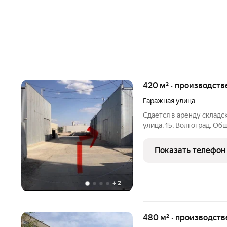
420 м² · производств
Гаражная улица
Сдается в аренду складс
улица, 15, Волгоград. Об
крупногабаритных и тяж
материалы; грузы на пал
Показать телефон
требующие строго
+
2
480 м² · производств