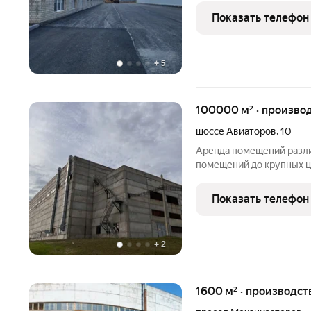
строительства. Уже сей
Показать телефон
помещение под свой биз
+
5
100000 м² · произво
шоссе Авиаторов
,
10
Аренда помещений разли
помещений до крупных це
Доступные форматы площ
производства от 5 м2 до
Показать телефон
любой площади; - ангары
+
2
1600 м² · производст