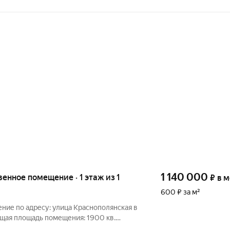
1 140 000
венное помещение · 1 этаж из 1
₽
в 
600 ₽ за м²
ние по адресу: улица Краснополянская в
ая площадь помещения: 1900 кв.
вый склад, в данный момент в стадии