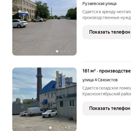
Рузаевская улица
Сдается в аренду неота
производственные нужды 
Дзержинском районе. Об
м). Удобный заезд для с
Показать телефон
(ворота 4 4,5 м),
161 м² · производств
улица 4 Связистов
Сдается складское помещ
Краснооктябрьский район
площадь: 161 кв. метров.
пол (бетон, плитка) - н
Показать телефон
+
3