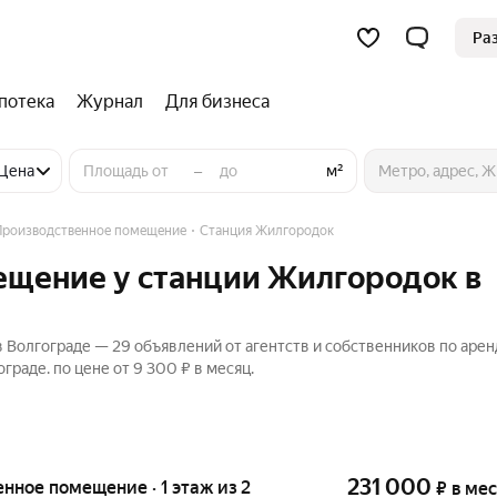
Ра
потека
Журнал
Для бизнеса
–
е помещение
Цена
м²
Производственное помещение
Станция Жилгородок
ещение у станции Жилгородок в
Волгограде — 29 объявлений от агентств и собственников по арен
раде. по цене от 9 300 ₽ в месяц.
231 000
енное помещение · 1 этаж из 2
₽
в ме