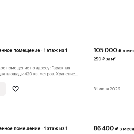
105 000
енное помещение · 1 этаж из 1
₽
в ме
250 ₽ за м²
кое помещение по адресу: Гаражная
щая площадь: 420 кв. метров. Хранение
еловесных грузов; строительные
етах; сырье и полуфабрикаты, не
31 июля 2026
86 400
енное помещение · 1 этаж из 1
₽
в мес