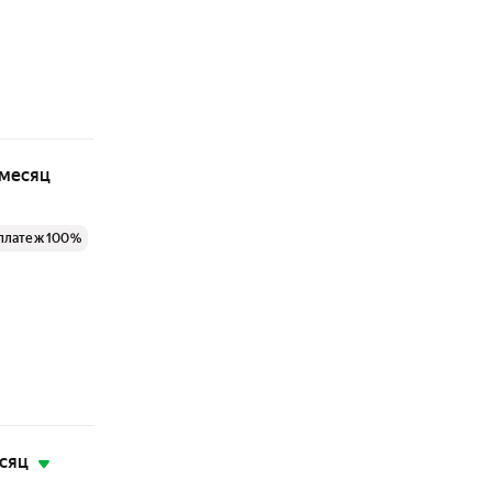
 месяц
 платеж 100%
есяц