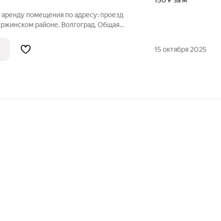
150 ₽ за м²
 аренду помещения по адресу: проезд
ержинском районе, Волгоград. Общая
ов. Площадь помещений: 1300 + 300 кв.
ые помещения без отопления, с
15 октября 2025