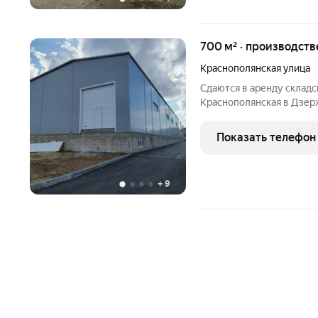
700 м² · производс
Краснополянская улица
Сдаются в аренду складс
Краснополянская в Дзе
помещения: 700 метров 
капитального строения. 
Показать телефон
высокими потолками , с 
+
9