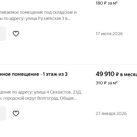
180 ₽ за м²
пливаемое помещение под складские и
по адресу: улица Рузаевская 3 в
щая площадь помещения: 480 м2 (3016
пецтехники и грузовых автомобилей
17 июля 2026
49 910
енное помещение · 1 этаж из 3
₽
в меся
310 ₽ за м²
ение по адресу: улица 4 Связистов, 23Д,
, городской округ Волгоград. Общая
 - 1 этаж - потолок 5 метров - беспылевой
аличие крытой разгрузочной рампы для
27 января 2026