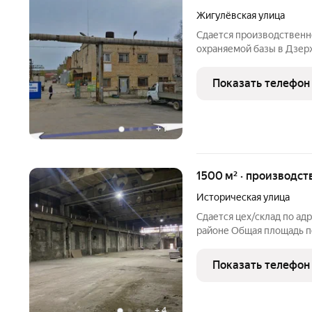
Жигулёвская улица
Сдается производственн
охраняемой базы в Дзер
улица, 11, Волгоград. Об
местоположение с выезд
Показать телефон
Авиаторов.
+
1
1500 м² · производст
Историческая улица
Сдается цех/склад по ад
районе Общая площадь п
местоположение с хоро
для грузовых автомобил
Показать телефон
Рядом Гипермаркет Сити
+
4