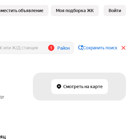
зместить объявление
Моя подборка ЖК
Войти
1
Сохранить поиск
Район
Смотреть на карте
де
сяц