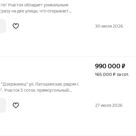
сте! Участок обладает уникальным
разу на две улицы, что открывает
на два самостоятельных участка. Рядом
лок. Все необходимые коммуникации
30 июля 2026
990 000
₽
165 000 ₽ за сот.
 "Дзержинец" ул. Латошинская, рядом с
. Участок 5 соток, прямоугольный
кв.м. Постройки: хоз. блок, летний
одъездные пути. Участок в собственности
27 июля 2026