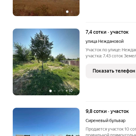
7,4 сотки · участок
улица Неждановой
Участок по улице: Нежд
участка: 7.43 соток Зем
формы, с недостроенным 
участка, подключение га
Показать телефон
- земли
+
10
9,8 сотки · участок
Сиреневый бульвар
Продается участок 10 со
правильной прямоугольн