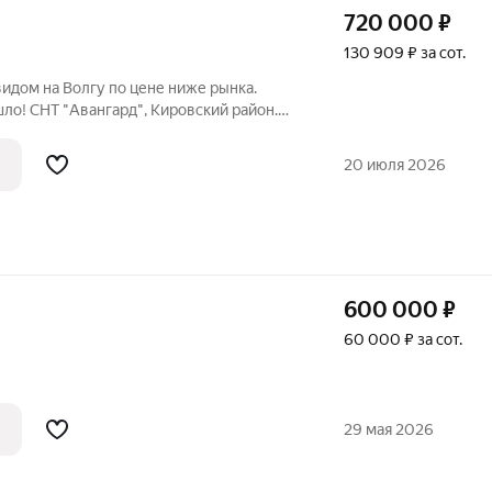
720 000
₽
130 909 ₽ за сот.
видом на Волгу по цене ниже рынка.
шло! СНТ "Авангард", Кировский район.
,5 и 5 соток (цена в объявлении указана
, без перепадов - можно сразу строиться
20 июля 2026
600 000
₽
60 000 ₽ за сот.
29 мая 2026