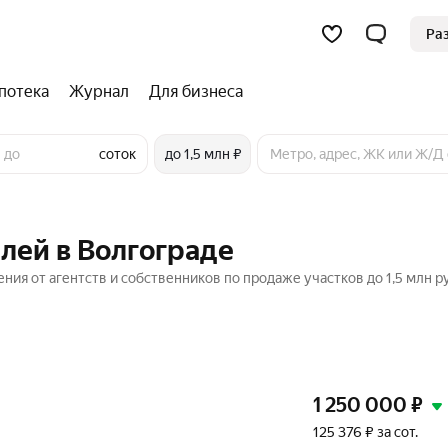
Ра
потека
Журнал
Для бизнеса
соток
до 1,5 млн ₽
блей в Волгограде
ения от агентств и собственников по продаже участков до 1,5 млн р
1 250 000
₽
125 376 ₽ за сот.