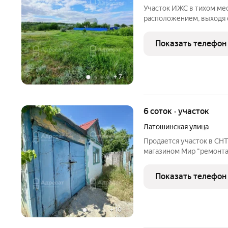
Участок ИЖС в тихом ме
расположением, выходя с
возможность разделения 
сосновый лес для прогу
Показать телефон
находятся в
+
7
6 соток · участок
Латошинская улица
Продается участок в СНТ
магазином Мир "ремонта"
формы. Дом площадью 30 
туалет и душ. Удобные п
Показать телефон
(1
+
10