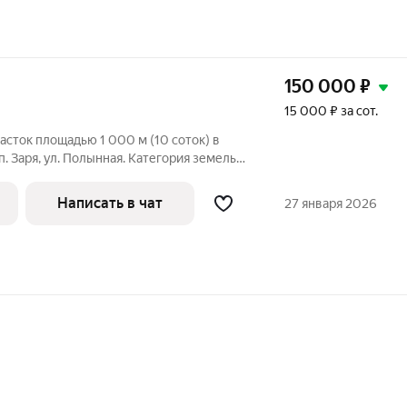
150 000
₽
15 000 ₽ за сот.
сток площадью 1 000 м (10 соток) в
п. Заря, ул. Полынная. Категория земель
ов, вид разрешенного использования
е строительство (ИЖС). Найдите
Написать в чат
27 января 2026