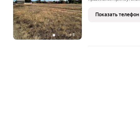
участок ничем не засорен
растительности на участ
Показать телефон
дорога . Подъезд
+
3