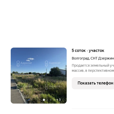
5 соток · участок
Волгоград
,
СНТ Дзержин
Продается земельный уч
массив, в перспективном
Тракторозаводского райо
первой линии Участок им
Показать телефон
упрощает процесс плани
+
3