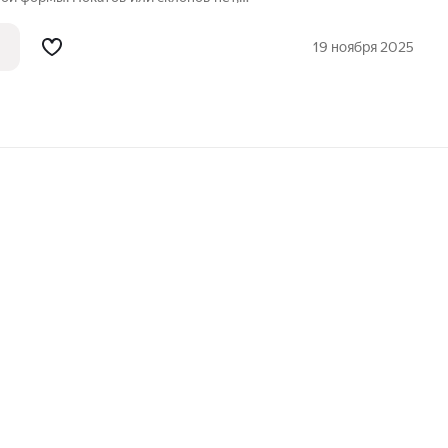
, готов к строительству. Мусора и
ке нет. Об участок проходит грунтовая
19 ноября 2025