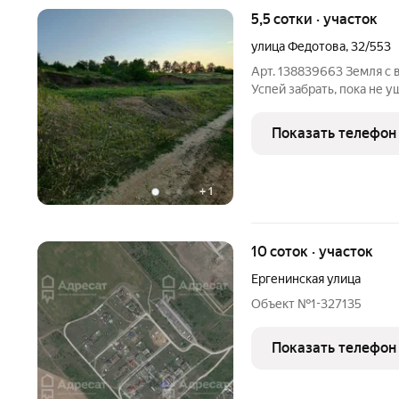
5,5 сотки · участок
улица Федотова
,
32/553
Арт. 138839663 Земля с 
Успей забрать, пока не у
Продается два участка: 5
за один участок) Ровные
Показать телефон
без
+
1
10 соток · участок
Ергенинская улица
Объект №1-327135
Показать телефон