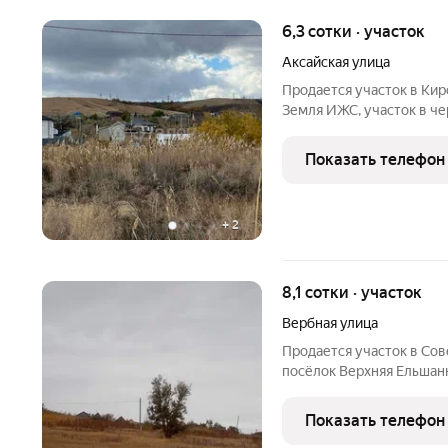
6,3 сотки · участок
Аксайская улица
Продается участок в Кир
Земля ИЖС, участок в че
остановкой 8-я Площадка
строительство жилого до
Показать телефон
рядом . Все
+
2
8,1 сотки · участок
Вербная улица
Продается участок в Сов
посёлок Верхняя Ельшанка
соток. К участку подведе
на ЖД больницу. Показ в
Показать телефон