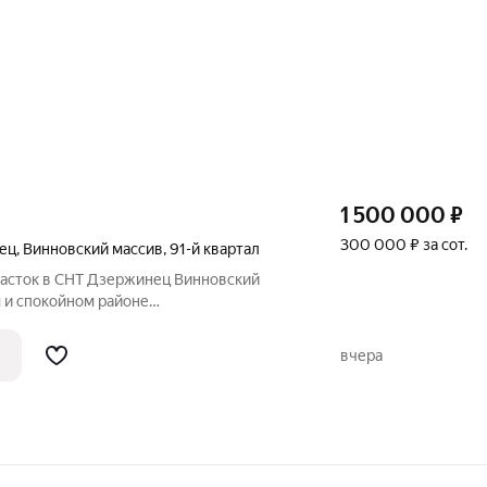
1 500 000
₽
300 000 ₽ за сот.
ец
,
Винновский массив
,
91-й квартал
асток в СНТ Дзержинец Винновский
 и спокойном районе
на. Участок 5 соток расположен на
еет ровный рельеф, что значительно
вчера
рования и