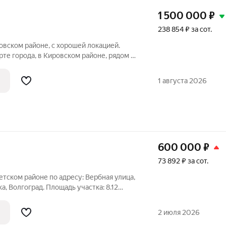
1 500 000
₽
238 854 ₽ за сот.
овском районе, с хорошей локацией.
рте города, в Кировском районе, рядом с
. Участок ровный, подходит под
ма. Вода , газ и электричество проходят
1 августа 2026
600 000
₽
73 892 ₽ за сот.
етском районе по адресу: Вербная улица,
, Волгоград. Площадь участка: 8.12
н свет , участок ровный, прекрасный вид
 удобное для клиента время. Участок под
2 июля 2026