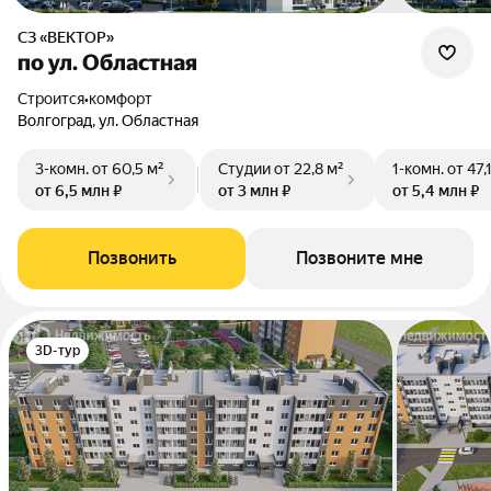
СЗ «ВЕКТОР»
по ул. Областная
Строится
•
комфорт
Волгоград, ул. Областная
3-комн.
от 60,5 м²
Студии
от 22,8 м²
1-комн.
от 47,
от 6,5 млн ₽
от 3 млн ₽
от 5,4 млн ₽
Позвонить
Позвоните мне
3D-тур