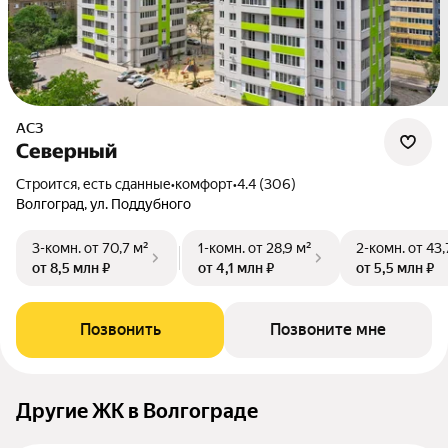
АСЗ
Северный
Строится, есть сданные
•
комфорт
•
4.4 (306)
Волгоград, ул. Поддубного
3-комн.
от 70,7 м²
1-комн.
от 28,9 м²
2-комн.
от 43,
от 8,5 млн ₽
от 4,1 млн ₽
от 5,5 млн ₽
Позвонить
Позвоните мне
Другие ЖК в Волгограде