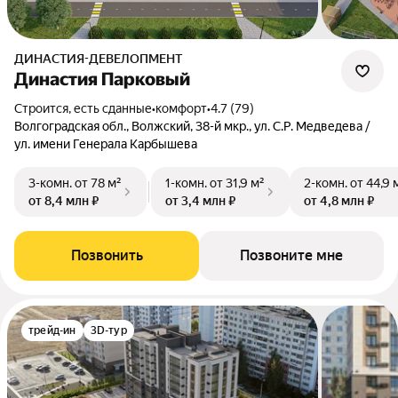
ДИНАСТИЯ-ДЕВЕЛОПМЕНТ
Династия Парковый
Строится, есть сданные
•
комфорт
•
4.7 (79)
Волгоградская обл., Волжский, 38-й мкр., ул. С.Р. Медведева /
ул. имени Генерала Карбышева
3-комн.
от 78 м²
1-комн.
от 31,9 м²
2-комн.
от 44,9 
от 8,4 млн ₽
от 3,4 млн ₽
от 4,8 млн ₽
Позвонить
Позвоните мне
трейд-ин
3D-тур