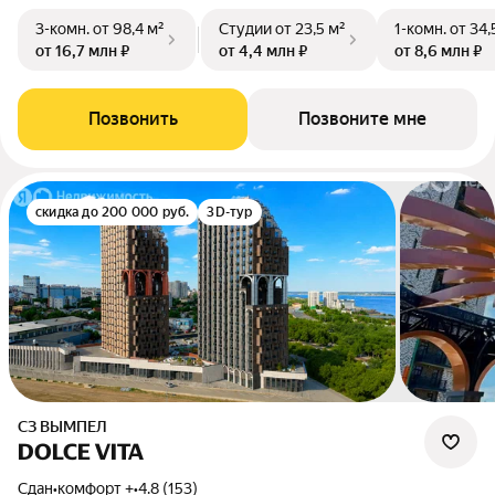
3-комн.
от 98,4 м²
Студии
от 23,5 м²
1-комн.
от 34,
от 16,7 млн ₽
от 4,4 млн ₽
от 8,6 млн ₽
Позвонить
Позвоните мне
скидка до 200 000 руб.
3D-тур
СЗ ВЫМПЕЛ
DOLCE VITA
Сдан
•
комфорт +
•
4.8 (153)