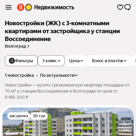
Новостройки (ЖК) с 3-комнатными
квартирами от застройщика у станции
Воссоединение
Волгоград
Фильтры
3 комн.
Цена
Взнос и платёж
3
1 новостройка
•
по актуальности
Новостройки — купить трехкомнатную квартиру площадью от
70 м² у станции Воссоединение в Волгограде по цене от
8 485 200 ₽
рассрочка
3D-тур