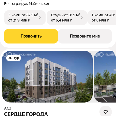
Волгоград, ул. Майкопская
3-комн.
от 82,5 м²
Студии
от 31,9 м²
1-комн.
от 40,1
от 21,9 млн ₽
от 6,4 млн ₽
от 8 млн ₽
Позвонить
Позвоните мне
3D-тур
АСЗ
СЕРДЦЕ ГОРОДА