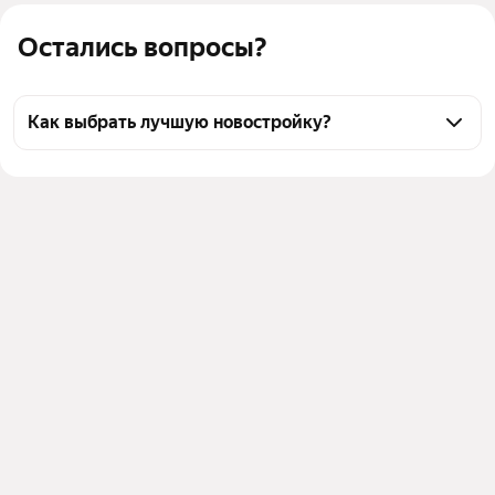
Остались вопросы?
Как выбрать лучшую новостройку?
Воспользуйтесь тепловой картой для оценки 
инфраструктуры и транспортной доступности 
новостроек в выбранном районе у станции 
Воссоединение в Волгограде
Для легкого выбора подходящей новостройки в 
верхней части страницы есть самые частые 
комбинации фильтров, например «» или «»
Помимо удобной сортировки по цене вы можете 
отсортировать результаты по стоимости 
квадратного метра или площади
Выберите в фильтре подходящие условия сделки - 
например, в рассрочку