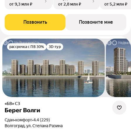
от 9,3 млн ₽
от 2,8 млн ₽
от 5,2 млн ₽
Позвонить
Позвоните мне
рассрочка с ПВ 30%
3D-тур
«БВ» СЗ
Берег Волги
Сдан
•
комфорт
•
4.4 (229)
Волгоград, ул. Степана Разина