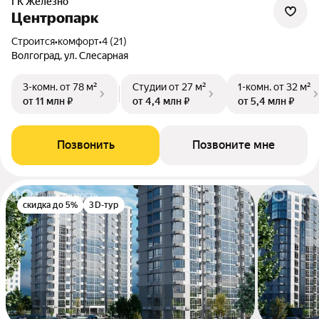
ГК Железно
Центропарк
Строится
•
комфорт
•
4 (21)
Волгоград, ул. Слесарная
3-комн.
от 78 м²
Студии
от 27 м²
1-комн.
от 32 м²
от 11 млн ₽
от 4,4 млн ₽
от 5,4 млн ₽
Позвонить
Позвоните мне
скидка до 5%
3D-тур