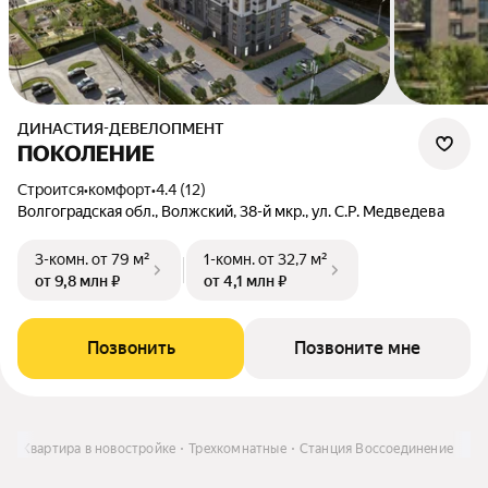
ДИНАСТИЯ-ДЕВЕЛОПМЕНТ
ПОКОЛЕНИЕ
Строится
•
комфорт
•
4.4 (12)
Волгоградская обл., Волжский, 38-й мкр., ул. С.Р. Медведева
3-комн.
от 79 м²
1-комн.
от 32,7 м²
от 9,8 млн ₽
от 4,1 млн ₽
Позвонить
Позвоните мне
ть
Квартира в новостройке
Трехкомнатные
Станция Воссоединение