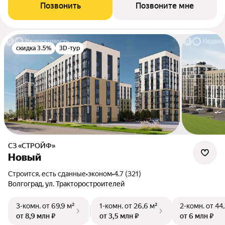
Позвонить
Позвоните мне
скидка 3.5%
3D-тур
СЗ «СТРОЙФ»
Новый
Строится, есть сданные
•
эконом
•
4.7 (321)
Волгоград, ул. Тракторостроителей
3-комн.
от 69,9 м²
1-комн.
от 26,6 м²
2-комн.
от 44
от 8,9 млн ₽
от 3,5 млн ₽
от 6 млн ₽