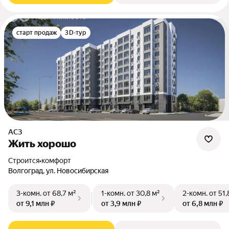
старт продаж
3D-тур
АСЗ
Жить хорошо
Строится
•
комфорт
Волгоград, ул. Новосибирская
3-комн.
от 68,7 м²
1-комн.
от 30,8 м²
2-комн.
от 51,
от 9,1 млн ₽
от 3,9 млн ₽
от 6,8 млн ₽