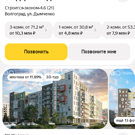
Строится
•
эконом
•
4.6 (21)
Волгоград, ул. Дымченко
3-комн.
от 71,2 м²
1-комн.
от 30,8 м²
2-комн.
от 53,
от 10,3 млн ₽
от 4,8 млн ₽
от 7,9 млн ₽
Позвонить
Позвоните мне
ипотека от 11.89%
3D-тур
ещё 13 фо