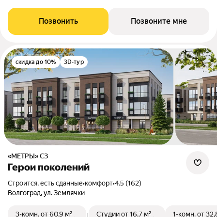
Позвонить
Позвоните мне
скидка до 10%
3D-тур
«МЕТРЫ» СЗ
Герои поколений
Строится, есть сданные
•
комфорт
•
4.5 (162)
Волгоград, ул. Землячки
3-комн.
от 60,9 м²
Студии
от 16,7 м²
1-комн.
от 32,