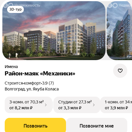
3D-тур
Имена
Район-маяк «Механики»
Строится
•
комфорт
•
3.9 (7)
Волгоград, ул. Якуба Коласа
3-комн.
от 70,3 м²
Студии
от 27,3 м²
1-комн.
от 34 
от 8,2 млн ₽
от 3,3 млн ₽
от 3,9 млн ₽
Позвонить
Позвоните мне