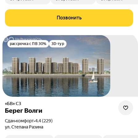
Позвонить
рассрочка с ПВ 30%
3D-тур
«БВ» СЗ
Берег Волги
Сдан
•
комфорт
•
4.4 (229)
ул. Степана Разина