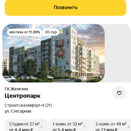
Позвонить
ипотека от 11.89%
3D-тур
ГК Железно
Центропарк
Строится
•
комфорт
•
4 (21)
ул. Слесарная
Студии
от 27 м²
1-комн.
от 32 м²
2-комн.
от 49 м²
от 4,4 млн ₽
от 5,4 млн ₽
от 7,1 млн ₽