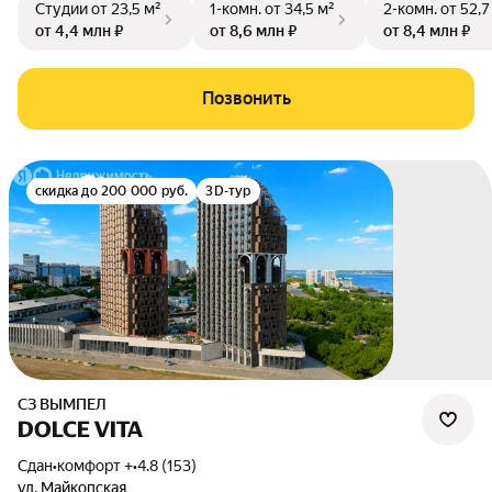
Студии
от 23,5 м²
1-комн.
от 34,5 м²
2-комн.
от 52,7
от 4,4 млн ₽
от 8,6 млн ₽
от 8,4 млн ₽
Позвонить
скидка до 200 000 руб.
3D-тур
СЗ ВЫМПЕЛ
DOLCE VITA
Сдан
•
комфорт +
•
4.8 (153)
ул. Майкопская