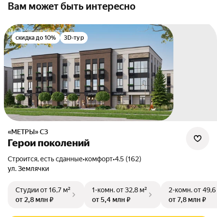
Вам может быть интересно
скидка до 10%
3D-тур
«МЕТРЫ» СЗ
Герои поколений
Строится, есть сданные
•
комфорт
•
4.5 (162)
ул. Землячки
Студии
от 16,7 м²
1-комн.
от 32,8 м²
2-комн.
от 49,6
от 2,8 млн ₽
от 5,4 млн ₽
от 7,8 млн ₽