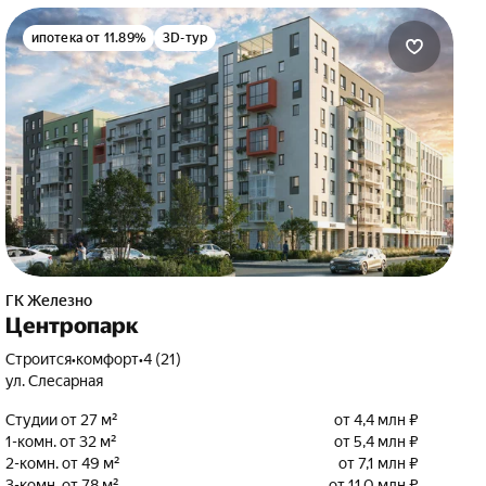
ипотека от 11.89%
3D-тур
ГК Железно
Центропарк
Строится
•
комфорт
•
4 (21)
ул. Слесарная
Студии от 27 м²
от 4,4 млн ₽
1-комн. от 32 м²
от 5,4 млн ₽
2-комн. от 49 м²
от 7,1 млн ₽
3-комн. от 78 м²
от 11,0 млн ₽