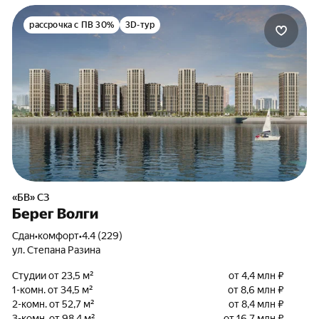
рассрочка с ПВ 30%
3D-тур
«БВ» СЗ
Берег Волги
Сдан
•
комфорт
•
4.4 (229)
ул. Степана Разина
Студии от 23,5 м²
от 4,4 млн ₽
1-комн. от 34,5 м²
от 8,6 млн ₽
2-комн. от 52,7 м²
от 8,4 млн ₽
3-комн. от 98,4 м²
от 16,7 млн ₽