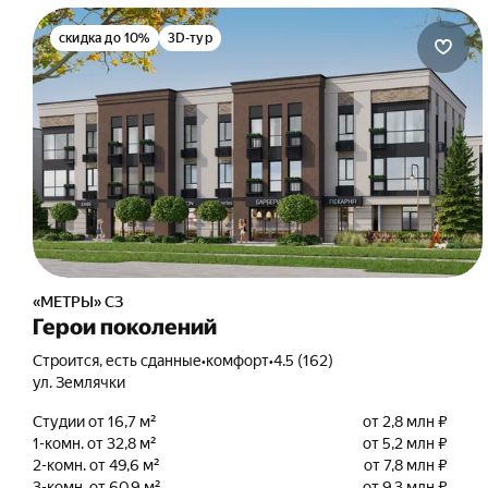
скидка до 10%
3D-тур
«МЕТРЫ» СЗ
Герои поколений
Строится, есть сданные
•
комфорт
•
4.5 (162)
ул. Землячки
Студии от 16,7 м²
от 2,8 млн ₽
1-комн. от 32,8 м²
от 5,2 млн ₽
2-комн. от 49,6 м²
от 7,8 млн ₽
3-комн. от 60,9 м²
от 9,3 млн ₽