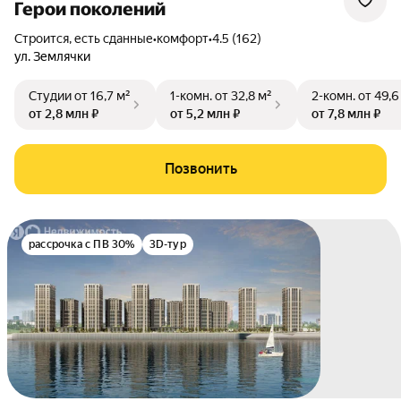
Герои поколений
Строится, есть сданные
•
комфорт
•
4.5 (162)
ул. Землячки
Студии
от 16,7 м²
1-комн.
от 32,8 м²
2-комн.
от 49,6
от 2,8 млн ₽
от 5,2 млн ₽
от 7,8 млн ₽
Позвонить
рассрочка с ПВ 30%
3D-тур