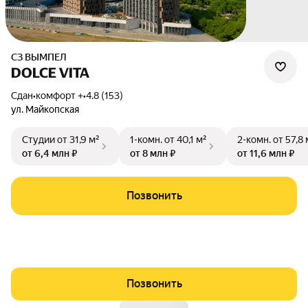
СЗ ВЫМПЕЛ
DOLCE VITA
Сдан
•
комфорт +
•
4.8 (153)
ул. Майкопская
Студии
от 31,9 м²
1-комн.
от 40,1 м²
2-комн.
от 57,8 
от 6,4 млн ₽
от 8 млн ₽
от 11,6 млн ₽
Позвонить
Позвонить