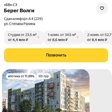
«БВ» СЗ
Берег Волги
Сдан
•
комфорт
•
4.4 (229)
ул. Степана Разина
Студии
от 23,5 м²
1-комн.
от 34,5 м²
2-комн.
от 52,7
от 4,4 млн ₽
от 8,6 млн ₽
от 8,4 млн ₽
Позвонить
ипотека от 11.89%
3D-тур