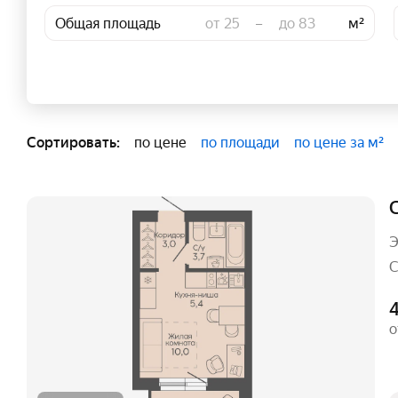
Общая площадь
–
м²
Сортировать:
по цене
по площади
по цене за м²
С
Э
С
о