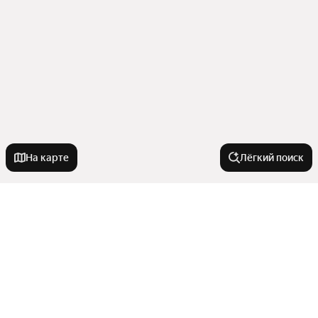
На карте
Лёгкий поиск
Новостройки
С черновой отделкой