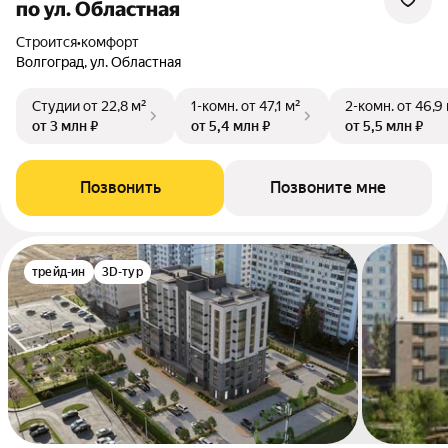
по ул. Областная
Строится
•
комфорт
Волгоград, ул. Областная
Студии
от 22,8 м²
1-комн.
от 47,1 м²
2-комн.
от 46,9
от 3 млн ₽
от 5,4 млн ₽
от 5,5 млн ₽
Позвонить
Позвоните мне
трейд-ин
3D-тур