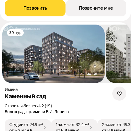
Позвонить
Позвоните мне
3D-тур
Имена
Каменный сад
Строится
•
бизнес
•
4.2 (19)
Волгоград, пр. имени В.И. Ленина
Студии
от 24,9 м²
1-комн.
от 32,4 м²
2-комн.
от 49,3
от 5,2 млн ₽
от 5,8 млн ₽
от 8,8 млн ₽