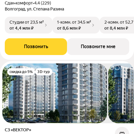
Сдан
•
комфорт
•
4.4 (229)
Волгоград, ул. Степана Разина
Студии
от 23,5 м²
1-комн.
от 34,5 м²
2-комн.
от 52,7
от 4,4 млн ₽
от 8,6 млн ₽
от 8,4 млн ₽
Позвонить
Позвоните мне
скидка до 5%
3D-тур
СЗ «ВЕКТОР»