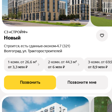
СЗ «СТРОЙФ»
Новый
Строится, есть сданные
•
эконом
•
4.7 (321)
Волгоград, ул. Тракторостроителей
1-комн.
от 26,6 м²
2-комн.
от 44,3 м²
3-комн.
от 69,
от 3,3 млн ₽
от 6 млн ₽
от 8,9 млн ₽
Позвонить
Позвоните мне