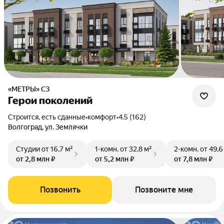
«МЕТРЫ» СЗ
Герои поколений
Строится, есть сданные
•
комфорт
•
4.5 (162)
Волгоград, ул. Землячки
Студии
от 16,7 м²
1-комн.
от 32,8 м²
2-комн.
от 49,6
от 2,8 млн ₽
от 5,2 млн ₽
от 7,8 млн ₽
Позвонить
Позвоните мне