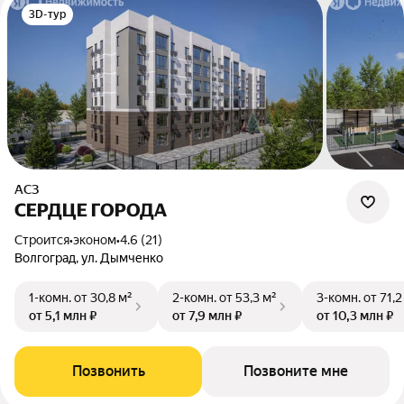
3D-тур
АСЗ
СЕРДЦЕ ГОРОДА
Строится
•
эконом
•
4.6 (21)
Волгоград, ул. Дымченко
1-комн.
от 30,8 м²
2-комн.
от 53,3 м²
3-комн.
от 71,2
от 5,1 млн ₽
от 7,9 млн ₽
от 10,3 млн ₽
Позвонить
Позвоните мне