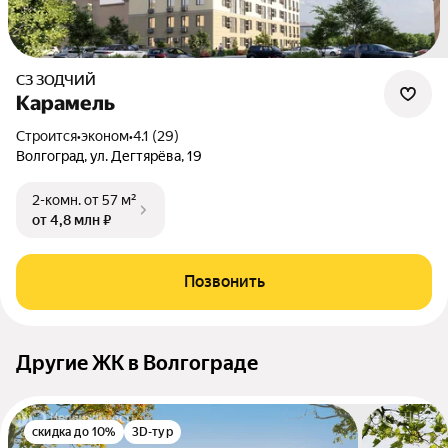
СЗ ЗОДЧИЙ
Карамель
Строится
•
эконом
•
4.1 (29)
Волгоград, ул. Дегтярёва, 19
2-комн.
от 57 м²
от 4,8 млн ₽
Позвонить
Другие ЖК в Волгограде
скидка до 10%
3D-тур