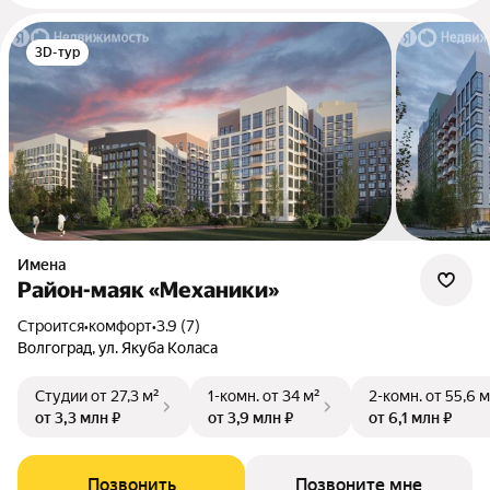
3D-тур
Имена
Район-маяк «Механики»
Строится
•
комфорт
•
3.9 (7)
Волгоград, ул. Якуба Коласа
Студии
от 27,3 м²
1-комн.
от 34 м²
2-комн.
от 55,6 м
от 3,3 млн ₽
от 3,9 млн ₽
от 6,1 млн ₽
Позвонить
Позвоните мне