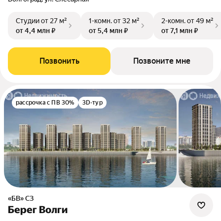
Студии
от 27 м²
1-комн.
от 32 м²
2-комн.
от 49 м²
от 4,4 млн ₽
от 5,4 млн ₽
от 7,1 млн ₽
Позвонить
Позвоните мне
рассрочка с ПВ 30%
3D-тур
«БВ» СЗ
Берег Волги