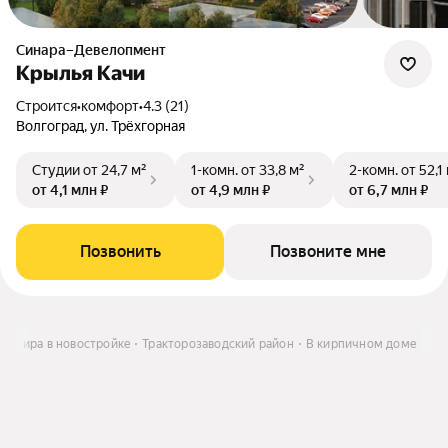
Синара–Девелопмент
Крылья Качи
Строится
•
комфорт
•
4.3 (21)
Волгоград, ул. Трёхгорная
Студии
от 24,7 м²
1-комн.
от 33,8 м²
2-комн.
от 52,1
от 4,1 млн ₽
от 4,9 млн ₽
от 6,7 млн ₽
Позвонить
Позвоните мне
вартира в новостройке
Тракторозаводский район
В кирпичном доме