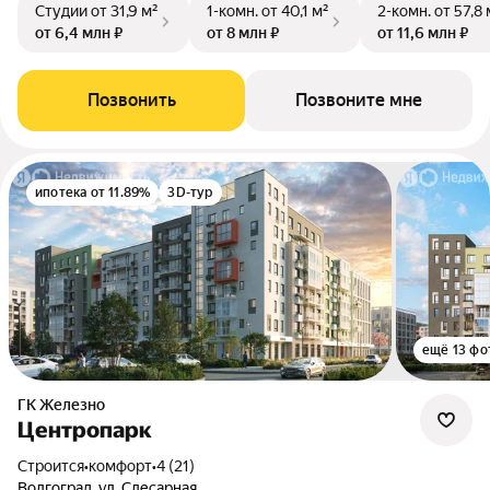
Студии
от 31,9 м²
1-комн.
от 40,1 м²
2-комн.
от 57,8 
от 6,4 млн ₽
от 8 млн ₽
от 11,6 млн ₽
Позвонить
Позвоните мне
ипотека от 11.89%
3D-тур
ещё 13 фо
ГК Железно
Центропарк
Строится
•
комфорт
•
4 (21)
Волгоград, ул. Слесарная