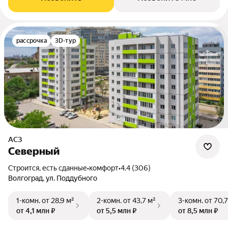
рассрочка
3D-тур
АСЗ
Северный
Строится, есть сданные
•
комфорт
•
4.4 (306)
Волгоград, ул. Поддубного
1-комн.
от 28,9 м²
2-комн.
от 43,7 м²
3-комн.
от 70,7
от 4,1 млн ₽
от 5,5 млн ₽
от 8,5 млн ₽