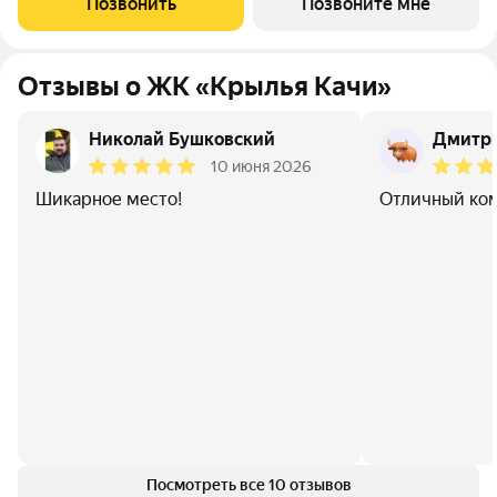
Позвонить
Позвоните мне
ул.Трехгорная, 27 и ул.Витимская.
Отзывы о ЖК «Крылья Качи»
Николай Бушковский
Дмитри
10 июня 2026
Шикарное место!
Отличный ком
Посмотреть все 10 отзывов