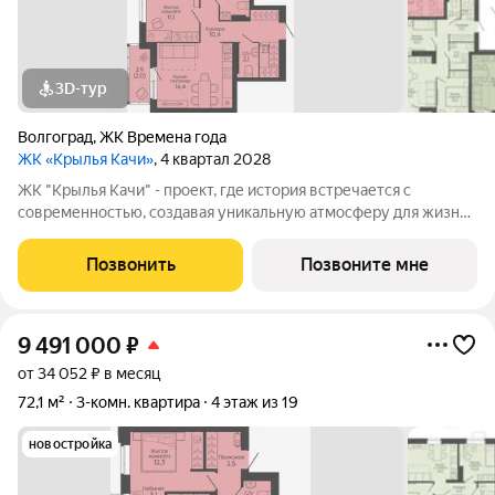
3D-тур
Волгоград
,
ЖК Времена года
ЖК «Крылья Качи»
, 4 квартал 2028
ЖК "Крылья Качи" - проект, где история встречается с
современностью, создавая уникальную атмосферу для жизни.
Жилой квартал строится в одном из уютных уголков
Дзержинского района Волгограда - в микрорайоне Кача, по
Позвонить
Позвоните мне
ул.Трехгорная, 27 и ул.Витимская.
9 491 000
₽
от 34 052 ₽ в месяц
72,1 м²
3-комн. квартира
4 этаж из 19
новостройка