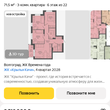
71,5 м²
3-комн. квартира
6 этаж из 22
новостройка
3D-тур
Волгоград
,
ЖК Времена года
ЖК «Крылья Качи»
, 4 квартал 2028
ЖК "Крылья Качи" - проект, где история встречается с
современностью, создавая уникальную атмосферу для жизни.
Жилой квартал строится в одном из уютных уголков
Дзержинского района Волгограда - в микрорайоне Кача, по
Позвонить
Позвоните мне
ул.Трехгорная, 27 и ул.Витимская.