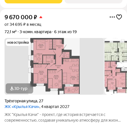
ул.Трехгорная, 27 и ул.Витимская.
9 670 000
₽
от 34 695 ₽ в месяц
72,1 м²
3-комн. квартира
6 этаж из 19
новостройка
3D-тур
Трёхгорная улица
,
27
ЖК «Крылья Качи»
, 4 квартал 2027
ЖК "Крылья Качи" - проект, где история встречается с
современностью, создавая уникальную атмосферу для жизни.
Жилой квартал строится в одном из уютных уголков