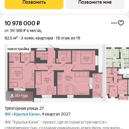
Дзержинского района Волгограда - в микрорайоне Кача, по
Позвонить
Позвоните мне
адресу ул. Трехгорная, 27 и
10 978 000
₽
от 39 388 ₽ в месяц
82,5 м²
3-комн. квартира
18 этаж из 19
новостройка
3D-тур
Трёхгорная улица
,
27
ЖК «Крылья Качи»
, 4 квартал 2027
ЖК "Крылья Качи" - проект, где история встречается с
современностью, создавая уникальную атмосферу для жизни.