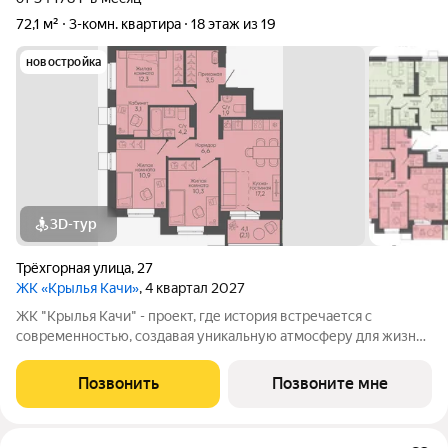
72,1 м²
3-комн. квартира
18 этаж из 19
новостройка
3D-тур
Трёхгорная улица
,
27
ЖК «Крылья Качи»
, 4 квартал 2027
ЖК "Крылья Качи" - проект, где история встречается с
современностью, создавая уникальную атмосферу для жизни.
Жилой квартал строится в одном из уютных уголков
Дзержинского района Волгограда - в микрорайоне Кача, по
Позвонить
Позвоните мне
адресу ул. Трехгорная, 27 и