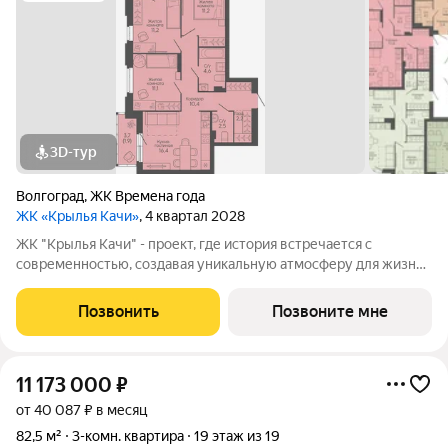
3D-тур
Волгоград
,
ЖК Времена года
ЖК «Крылья Качи»
, 4 квартал 2028
ЖК "Крылья Качи" - проект, где история встречается с
современностью, создавая уникальную атмосферу для жизни.
Жилой квартал строится в одном из уютных уголков
Дзержинского района Волгограда - в микрорайоне Кача, по
Позвонить
Позвоните мне
ул.Трехгорная, 27 и ул.Витимская.
11 173 000
₽
от 40 087 ₽ в месяц
82,5 м²
3-комн. квартира
19 этаж из 19