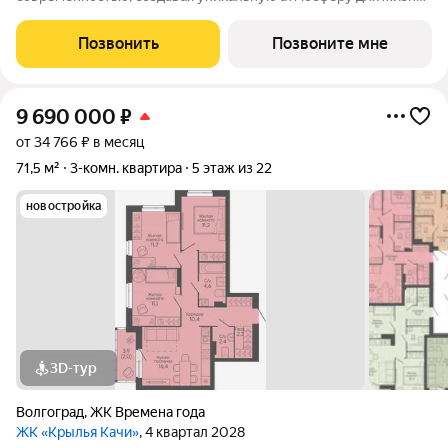
Жилой квартал строится в одном из уютных уголков
Дзержинского района Волгограда - в микрорайоне Кача, по
Позвонить
Позвоните мне
адресу ул. Трехгорная, 27 и
9 690 000
₽
от 34 766 ₽ в месяц
71,5 м²
3-комн. квартира
5 этаж из 22
новостройка
3D-тур
Волгоград
,
ЖК Времена года
ЖК «Крылья Качи»
, 4 квартал 2028