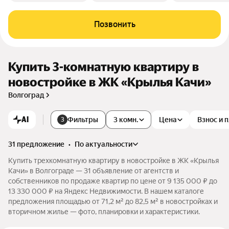
Позвонить
Купить 3-комнатную квартиру в
новостройке в ЖК «Крылья Качи»
Волгоград
AI
Фильтры
3 комн.
Цена
Взнос и 
3
31 предложение
•
по актуальности
Купить трехкомнатную квартиру в новостройке в ЖК «Крылья
Качи» в Волгограде — 31 объявление от агентств и
собственников по продаже квартир по цене от 9 135 000 ₽ до
13 330 000 ₽ на Яндекс Недвижимости. В нашем каталоге
предложения площадью от 71,2 м² до 82,5 м² в новостройках и
вторичном жилье — фото, планировки и характеристики.