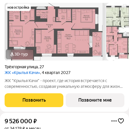
новостройка
3D-тур
Трёхгорная улица
,
27
ЖК «Крылья Качи»
, 4 квартал 2027
ЖК "Крылья Качи" - проект, где история встречается с
современностью, создавая уникальную атмосферу для жизни.
Жилой квартал строится в одном из уютных уголков
Дзержинского района Волгограда - в микрорайоне Кача, по
Позвонить
Позвоните мне
адресу ул. Трехгорная, 27 и
9 526 000
₽
от 34 178 ₽ в месяц