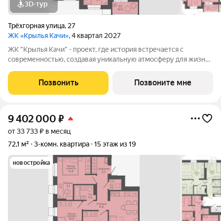
3D-тур
Трёхгорная улица
,
27
ЖК «Крылья Качи»
, 4 квартал 2027
ЖК "Крылья Качи" - проект, где история встречается с
современностью, создавая уникальную атмосферу для жизни.
Жилой квартал строится в одном из уютных уголков
Дзержинского района Волгограда - в микрорайоне Кача, по
Позвонить
Позвоните мне
адресу ул. Трехгорная, 27 и
9 402 000
₽
от 33 733 ₽ в месяц
72,1 м²
3-комн. квартира
15 этаж из 19
новостройка