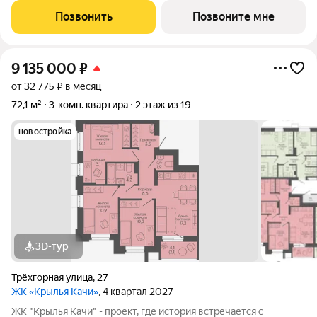
Дзержинского района Волгограда - в микрорайоне Кача, по
Позвонить
Позвоните мне
адресу ул. Трехгорная, 27 и
9 135 000
₽
от 32 775 ₽ в месяц
72,1 м²
3-комн. квартира
2 этаж из 19
новостройка
3D-тур
Трёхгорная улица
,
27
ЖК «Крылья Качи»
, 4 квартал 2027
ЖК "Крылья Качи" - проект, где история встречается с