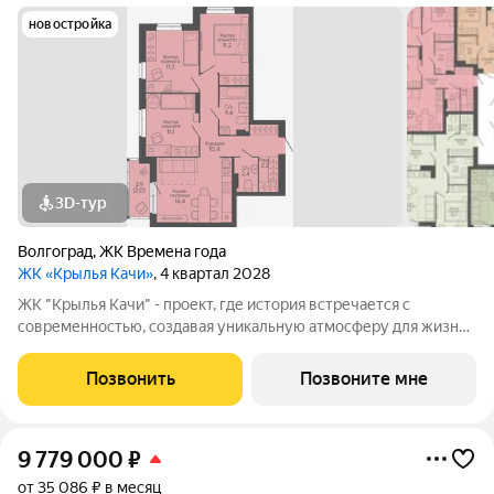
новостройка
3D-тур
Волгоград
,
ЖК Времена года
ЖК «Крылья Качи»
, 4 квартал 2028
ЖК "Крылья Качи" - проект, где история встречается с
современностью, создавая уникальную атмосферу для жизни.
Жилой квартал строится в одном из уютных уголков
Дзержинского района Волгограда - в микрорайоне Кача, по
Позвонить
Позвоните мне
ул.Трехгорная, 27 и ул.Витимская.
9 779 000
₽
от 35 086 ₽ в месяц