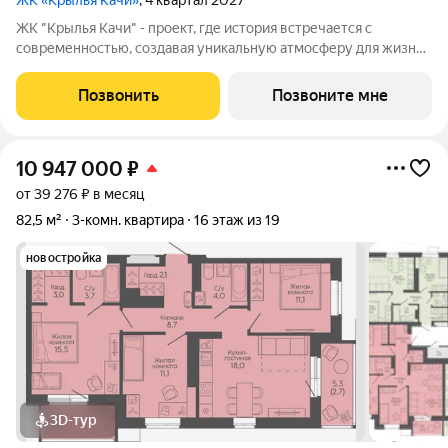
ЖК «Крылья Качи»
, 4 квартал 2027
ЖК "Крылья Качи" - проект, где история встречается с
современностью, создавая уникальную атмосферу для жизни.
Жилой квартал строится в одном из уютных уголков
Дзержинского района Волгограда - в микрорайоне Кача, по
Позвонить
Позвоните мне
адресу ул. Трехгорная, 27 и
10 947 000
₽
от 39 276 ₽ в месяц
82,5 м²
3-комн. квартира
16 этаж из 19
новостройка
3D-тур