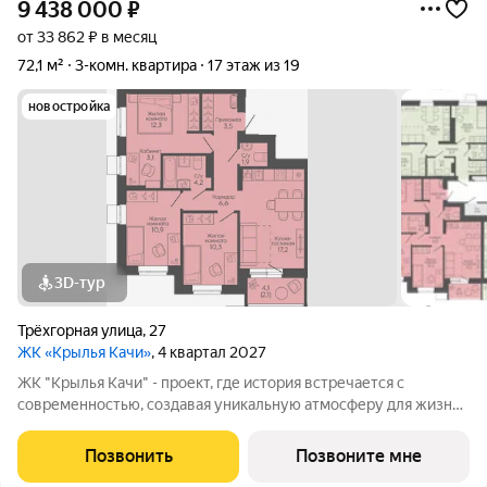
9 438 000
₽
от 33 862 ₽ в месяц
72,1 м²
3-комн. квартира
17 этаж из 19
новостройка
3D-тур
Трёхгорная улица
,
27
ЖК «Крылья Качи»
, 4 квартал 2027
ЖК "Крылья Качи" - проект, где история встречается с
современностью, создавая уникальную атмосферу для жизни.
Жилой квартал строится в одном из уютных уголков
Дзержинского района Волгограда - в микрорайоне Кача, по
Позвонить
Позвоните мне
адресу ул. Трехгорная, 27 и