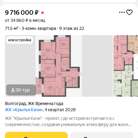
9 716 000
₽
от 34 860 ₽ в месяц
71,5 м²
3-комн. квартира
9 этаж из 22
новостройка
3D-тур
Волгоград
,
ЖК Времена года
ЖК «Крылья Качи»
, 4 квартал 2028
ЖК "Крылья Качи" - проект, где история встречается с
современностью, создавая уникальную атмосферу для жизни.
Жилой квартал строится в одном из уютных уголков
Дзержинского района Волгограда - в микрорайоне Кача, по