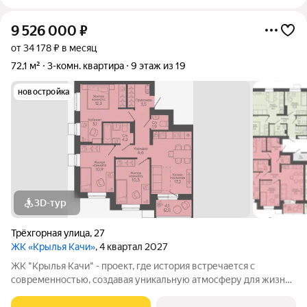
9 526 000
₽
от 34 178 ₽ в месяц
72,1 м²
3-комн. квартира
9 этаж из 19
новостройка
3D-тур
Трёхгорная улица
,
27
ЖК «Крылья Качи»
, 4 квартал 2027
ЖК "Крылья Качи" - проект, где история встречается с
современностью, создавая уникальную атмосферу для жизни.
Жилой квартал строится в одном из уютных уголков