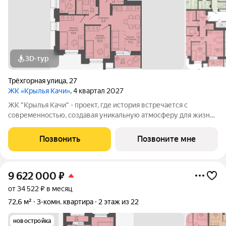
3D-тур
Трёхгорная улица
,
27
ЖК «Крылья Качи»
, 4 квартал 2027
ЖК "Крылья Качи" - проект, где история встречается с
современностью, создавая уникальную атмосферу для жизни.
Жилой квартал строится в одном из уютных уголков
Дзержинского района Волгограда - в микрорайоне Кача, по
Позвонить
Позвоните мне
адресу ул. Трехгорная, 27 и
9 622 000
₽
от 34 522 ₽ в месяц
72,6 м²
3-комн. квартира
2 этаж из 22
новостройка