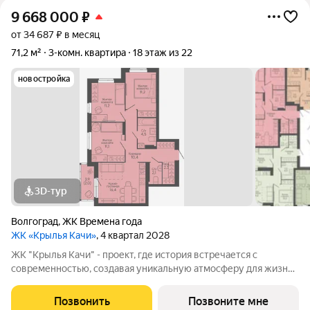
9 668 000
₽
от 34 687 ₽ в месяц
71,2 м²
3-комн. квартира
18 этаж из 22
новостройка
3D-тур
Волгоград
,
ЖК Времена года
ЖК «Крылья Качи»
, 4 квартал 2028
ЖК "Крылья Качи" - проект, где история встречается с
современностью, создавая уникальную атмосферу для жизни.
Жилой квартал строится в одном из уютных уголков
Дзержинского района Волгограда - в микрорайоне Кача, по
Позвонить
Позвоните мне