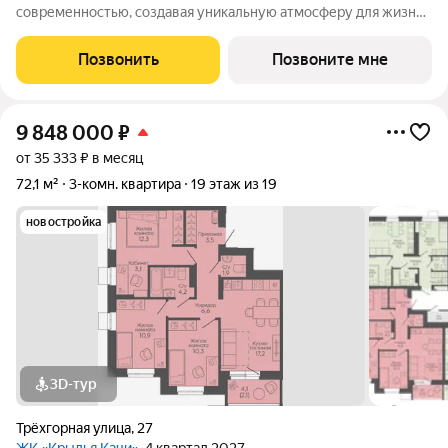
современностью, создавая уникальную атмосферу для жизни.
Жилой квартал строится в одном из уютных уголков
Дзержинского района Волгограда - в микрорайоне Кача, по
Позвонить
Позвоните мне
адресу ул. Трехгорная, 27 и
9 848 000
₽
от 35 333 ₽ в месяц
72,1 м²
3-комн. квартира
19 этаж из 19
новостройка
3D-тур
Трёхгорная улица
,
27