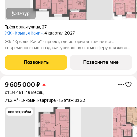
3D-тур
Трёхгорная улица
,
27
ЖК «Крылья Качи»
, 4 квартал 2027
ЖК "Крылья Качи" - проект, где история встречается с
современностью, создавая уникальную атмосферу для жизни.
Жилой квартал строится в одном из уютных уголков
Дзержинского района Волгограда - в микрорайоне Кача, по
Позвонить
Позвоните мне
адресу ул. Трехгорная, 27 и
9 605 000
₽
от 34 461 ₽ в месяц
71,2 м²
3-комн. квартира
15 этаж из 22
новостройка