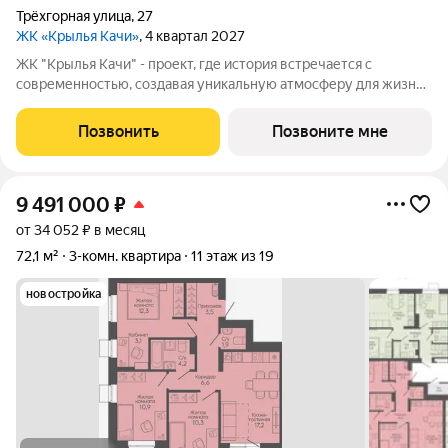
Трёхгорная улица
,
27
ЖК «Крылья Качи»
, 4 квартал 2027
ЖК "Крылья Качи" - проект, где история встречается с
современностью, создавая уникальную атмосферу для жизни.
Жилой квартал строится в одном из уютных уголков
Дзержинского района Волгограда - в микрорайоне Кача, по
Позвонить
Позвоните мне
адресу ул. Трехгорная, 27 и
9 491 000
₽
от 34 052 ₽ в месяц
72,1 м²
3-комн. квартира
11 этаж из 19
новостройка