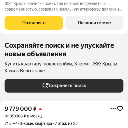
ЖК "Крылья Качи" - проект, где история встречается с
современностью, создавая уникальную атмосферу для жизни.
Жилой квартал строится в одном из уютных уголков
Дзержинского района Волгограда - в микрорайоне Кача, по
Позвонить
Позвоните мне
ул.Трехгорная, 27 и ул.Витимская.
Сохраняйте поиск и не упускайте
новые объявления
Купить квартиру, новостройки, 3-комн., ЖК: Крылья
Качи в Волгограде
Сохранить поиск
9 779 000
₽
от 35 086 ₽ в месяц
71,5 м²
3-комн. квартира
7 этаж из 22