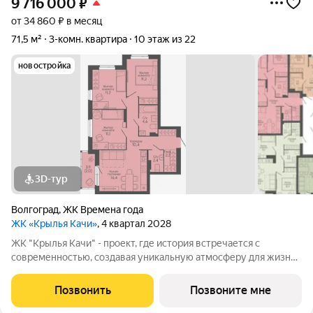
9 716 000
₽
от 34 860 ₽ в месяц
71,5 м²
3-комн. квартира
10 этаж из 22
новостройка
3D-тур
Волгоград
,
ЖК Времена года
ЖК «Крылья Качи»
, 4 квартал 2028
ЖК "Крылья Качи" - проект, где история встречается с
современностью, создавая уникальную атмосферу для жизни.
Жилой квартал строится в одном из уютных уголков
Дзержинского района Волгограда - в микрорайоне Кача, по
Позвонить
Позвоните мне
ул.Трехгорная, 27 и ул.Витимская.