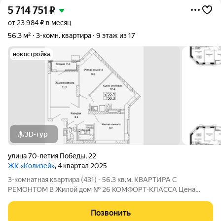
5 714 751
₽
от 23 984 ₽ в месяц
56,3 м²
3-комн. квартира
9 этаж из 17
новостройка
3D-тур
улица 70-летия Победы
,
22
ЖК «Колизей»
, 4 квартал 2025
3-комнатная квартира (431) - 56.3 кв.м. КВАРТИРА С
РЕМОНТОМ В Жилой дом № 26 КОМФОРТ-КЛАССА Цена
указана за квартиру с ремонтом, также вы можете приобрести
эту квартиру с черновой отделкой. Прямая продажа от
Позвонить
Застройщика! ЖК «Колизей» - это