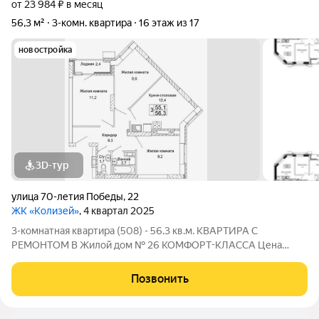
от 23 984 ₽ в месяц
56,3 м²
3-комн. квартира
16 этаж из 17
новостройка
3D-тур
улица 70-летия Победы
,
22
ЖК «Колизей»
, 4 квартал 2025
3-комнатная квартира (508) - 56.3 кв.м. КВАРТИРА С
РЕМОНТОМ В Жилой дом № 26 КОМФОРТ-КЛАССА Цена
указана за квартиру с ремонтом, также вы можете приобрести
эту квартиру с черновой отделкой. Прямая продажа от
Позвонить
Застройщика! ЖК «Колизей» - это