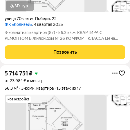
3D-тур
улица 70-летия Победы
,
22
ЖК «Колизей»
, 4 квартал 2025
3-комнатная квартира (87) - 56.3 кв.м. КВАРТИРА С
РЕМОНТОМ В Жилой дом № 26 КОМФОРТ-КЛАССА Цена
указана за квартиру с ремонтом, также вы можете приобрести
эту квартиру с черновой отделкой. Прямая продажа от
Позвонить
Застройщика! ЖК «Колизей» - это центральная
5 714 751
₽
от 23 984 ₽ в месяц
56,3 м²
3-комн. квартира
13 этаж из 17
новостройка