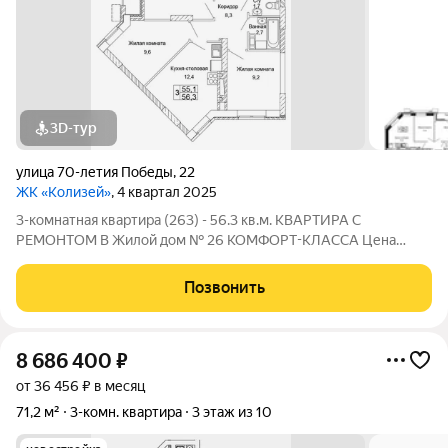
3D-тур
улица 70-летия Победы
,
22
ЖК «Колизей»
, 4 квартал 2025
3-комнатная квартира (263) - 56.3 кв.м. КВАРТИРА С
РЕМОНТОМ В Жилой дом № 26 КОМФОРТ-КЛАССА Цена
указана за квартиру с ремонтом, также вы можете приобрести
эту квартиру с черновой отделкой. Прямая продажа от
Позвонить
Застройщика! ЖК «Колизей» - это
8 686 400
₽
от 36 456 ₽ в месяц
71,2 м²
3-комн. квартира
3 этаж из 10