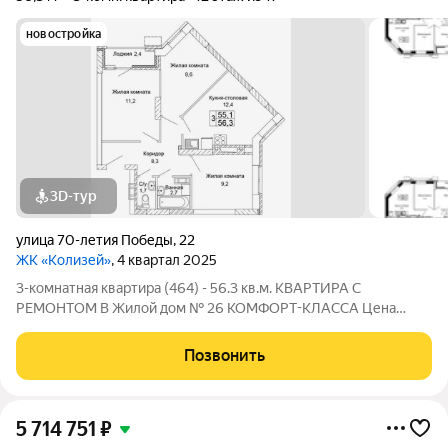
новостройка
3D-тур
улица 70-летия Победы
,
22
ЖК «Колизей»
, 4 квартал 2025
3-комнатная квартира (464) - 56.3 кв.м. КВАРТИРА С
РЕМОНТОМ В Жилой дом № 26 КОМФОРТ-КЛАССА Цена
указана за квартиру с ремонтом, также вы можете приобрести
эту квартиру с черновой отделкой. Прямая продажа от
Позвонить
Застройщика! ЖК «Колизей» - это
5 714 751
₽