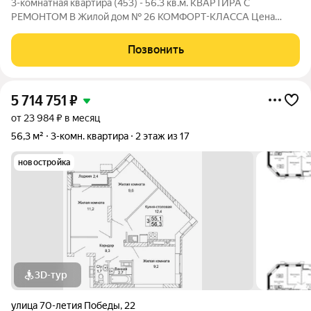
3-комнатная квартира (453) - 56.3 кв.м. КВАРТИРА С
РЕМОНТОМ В Жилой дом № 26 КОМФОРТ-КЛАССА Цена
указана за квартиру с ремонтом, также вы можете приобрести
эту квартиру с черновой отделкой. Прямая продажа от
Позвонить
Застройщика! ЖК «Колизей» - это
5 714 751
₽
от 23 984 ₽ в месяц
56,3 м²
3-комн. квартира
2 этаж из 17
новостройка
3D-тур
улица 70-летия Победы
,
22