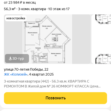
от 23 984 ₽ в месяц
56,3 м²
3-комн. квартира
10 этаж из 17
новостройка
3D-тур
улица 70-летия Победы
,
22
ЖК «Колизей»
, 4 квартал 2025
3-комнатная квартира (442) - 56.3 кв.м. КВАРТИРА С
РЕМОНТОМ В Жилой дом № 26 КОМФОРТ-КЛАССА Цена
указана за квартиру с ремонтом, также вы можете приобрести
эту квартиру с черновой отделкой. Прямая продажа от
Позвонить
Застройщика! ЖК «Колизей» - это