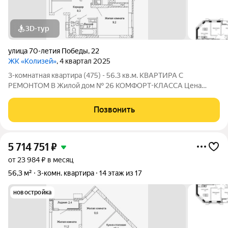
3D-тур
улица 70-летия Победы
,
22
ЖК «Колизей»
, 4 квартал 2025
3-комнатная квартира (475) - 56.3 кв.м. КВАРТИРА С
РЕМОНТОМ В Жилой дом № 26 КОМФОРТ-КЛАССА Цена
указана за квартиру с ремонтом, также вы можете приобрести
эту квартиру с черновой отделкой. Прямая продажа от
Позвонить
Застройщика! ЖК «Колизей» - это
5 714 751
₽
от 23 984 ₽ в месяц
56,3 м²
3-комн. квартира
14 этаж из 17
новостройка