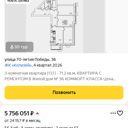
новостройка
3D-тур
улица 70-летия Победы
,
36
ЖК «Колизей»
, 4 квартал 2026
3-комнатная квартира (137) - 71.2 кв.м. КВАРТИРА С
РЕМОНТОМ В Жилой дом № 36 КОМФОРТ-КЛАССА Цена
указана за квартиру с ремонтом, также вы можете приобрести
эту квартиру с черновой отделкой. Прямая продажа от
Позвонить
Застройщика! ЖК «Колизей» - это
5 756 051
₽
от 24 157 ₽ в месяц