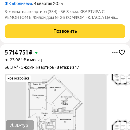
ЖК «Колизей»
, 4 квартал 2025
3-комнатная квартира (354) - 56.3 кв.м. КВАРТИРА С
РЕМОНТОМ В Жилой дом № 26 КОМФОРТ-КЛАССА Цена
указана за квартиру с ремонтом, также вы можете приобрести
эту квартиру с черновой отделкой. Прямая продажа от
Позвонить
Застройщика! ЖК «Колизей» - это
5 714 751
₽
от 23 984 ₽ в месяц
56,3 м²
3-комн. квартира
8 этаж из 17
новостройка
3D-тур