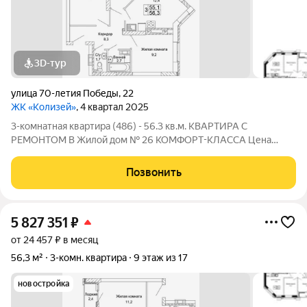
3D-тур
улица 70-летия Победы
,
22
ЖК «Колизей»
, 4 квартал 2025
3-комнатная квартира (486) - 56.3 кв.м. КВАРТИРА С
РЕМОНТОМ В Жилой дом № 26 КОМФОРТ-КЛАССА Цена
указана за квартиру с ремонтом, также вы можете приобрести
эту квартиру с черновой отделкой. Прямая продажа от
Позвонить
Застройщика! ЖК «Колизей» - это
5 827 351
₽
от 24 457 ₽ в месяц
56,3 м²
3-комн. квартира
9 этаж из 17
новостройка