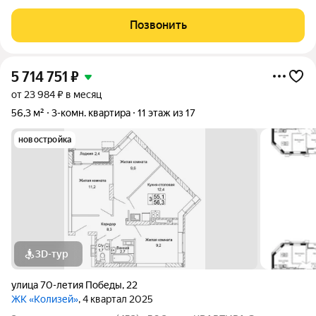
указана за квартиру с ремонтом, также вы можете приобрести
эту квартиру с черновой отделкой. Прямая продажа от
Позвонить
Застройщика! ЖК «Колизей» - это
5 714 751
₽
от 23 984 ₽ в месяц
56,3 м²
3-комн. квартира
11 этаж из 17
новостройка
3D-тур
улица 70-летия Победы
,
22
ЖК «Колизей»
, 4 квартал 2025