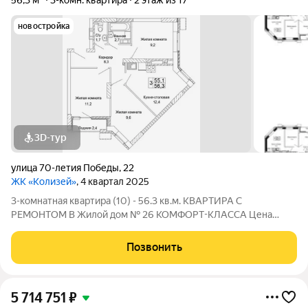
56,3 м²
3-комн. квартира
2 этаж из 17
новостройка
3D-тур
улица 70-летия Победы
,
22
ЖК «Колизей»
, 4 квартал 2025
3-комнатная квартира (10) - 56.3 кв.м. КВАРТИРА С
РЕМОНТОМ В Жилой дом № 26 КОМФОРТ-КЛАССА Цена
указана за квартиру с ремонтом, также вы можете приобрести
эту квартиру с черновой отделкой. Прямая продажа от
Позвонить
Застройщика! ЖК «Колизей» - это центральная
5 714 751
₽