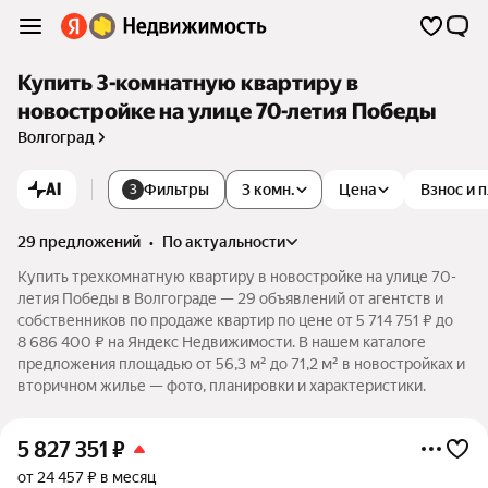
Купить 3-комнатную квартиру в
новостройке на улице 70-летия Победы
Волгоград
AI
Фильтры
3 комн.
Цена
Взнос и 
3
29 предложений
•
по актуальности
Купить трехкомнатную квартиру в новостройке на улице 70-
летия Победы в Волгограде — 29 объявлений от агентств и
собственников по продаже квартир по цене от 5 714 751 ₽ до
8 686 400 ₽ на Яндекс Недвижимости. В нашем каталоге
предложения площадью от 56,3 м² до 71,2 м² в новостройках и
вторичном жилье — фото, планировки и характеристики.
5 827 351
₽
от 24 457 ₽ в месяц