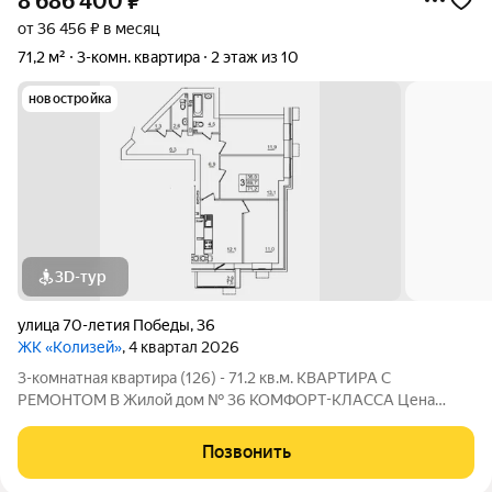
8 686 400
₽
от 36 456 ₽ в месяц
71,2 м²
3-комн. квартира
2 этаж из 10
новостройка
3D-тур
улица 70-летия Победы
,
36
ЖК «Колизей»
, 4 квартал 2026
3-комнатная квартира (126) - 71.2 кв.м. КВАРТИРА С
РЕМОНТОМ В Жилой дом № 36 КОМФОРТ-КЛАССА Цена
указана за квартиру с ремонтом, также вы можете приобрести
эту квартиру с черновой отделкой. Прямая продажа от
Позвонить
Застройщика! ЖК «Колизей» - это