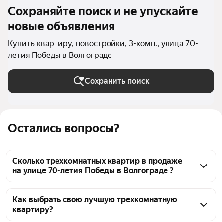
Сохраняйте поиск и не упускайте
новые объявления
Купить квартиру, новостройки, 3-комн., улица 70-
летия Победы в Волгограде
Сохранить поиск
Остались вопросы?
Сколько трехкомнатных квартир в продаже
на улице 70-летия Победы в Волгограде ?
На Яндекс Недвижимости в продаже на улице 70-
летия Победы в Волгограде 29 трехкомнатных 
Как выбрать свою лучшую трехкомнатную
квартиру?
квартир 29 объявлений от застройщиков