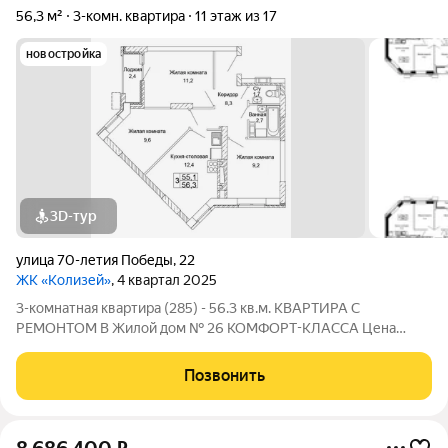
56,3 м²
3-комн. квартира
11 этаж из 17
новостройка
3D-тур
улица 70-летия Победы
,
22
ЖК «Колизей»
, 4 квартал 2025
3-комнатная квартира (285) - 56.3 кв.м. КВАРТИРА С
РЕМОНТОМ В Жилой дом № 26 КОМФОРТ-КЛАССА Цена
указана за квартиру с ремонтом, также вы можете приобрести
эту квартиру с черновой отделкой. Прямая продажа от
Позвонить
Застройщика! ЖК «Колизей» - это