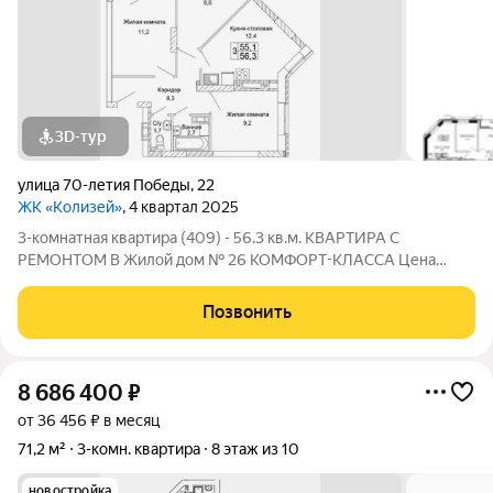
3D-тур
улица 70-летия Победы
,
22
ЖК «Колизей»
, 4 квартал 2025
3-комнатная квартира (409) - 56.3 кв.м. КВАРТИРА С
РЕМОНТОМ В Жилой дом № 26 КОМФОРТ-КЛАССА Цена
указана за квартиру с ремонтом, также вы можете приобрести
эту квартиру с черновой отделкой. Прямая продажа от
Позвонить
Застройщика! ЖК «Колизей» - это
8 686 400
₽
от 36 456 ₽ в месяц
71,2 м²
3-комн. квартира
8 этаж из 10
новостройка