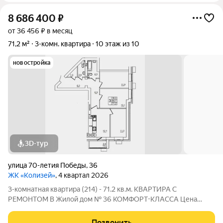
8 686 400
₽
от 36 456 ₽ в месяц
71,2 м²
3-комн. квартира
10 этаж из 10
новостройка
3D-тур
улица 70-летия Победы
,
36
ЖК «Колизей»
, 4 квартал 2026
3-комнатная квартира (214) - 71.2 кв.м. КВАРТИРА С
РЕМОНТОМ В Жилой дом № 36 КОМФОРТ-КЛАССА Цена
указана за квартиру с ремонтом, также вы можете приобрести
эту квартиру с черновой отделкой. Прямая продажа от
Позвонить