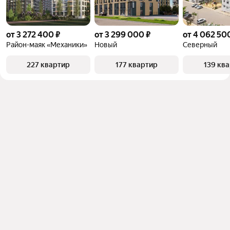
от 3 272 400 ₽
от 3 299 000 ₽
от 4 062 50
Район-маяк «Механики»
Новый
Северный
227 квартир
177 квартир
139 кв