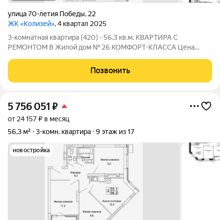
улица 70-летия Победы
,
22
ЖК «Колизей»
, 4 квартал 2025
3-комнатная квартира (420) - 56.3 кв.м. КВАРТИРА С
РЕМОНТОМ В Жилой дом № 26 КОМФОРТ-КЛАССА Цена
указана за квартиру с ремонтом, также вы можете приобрести
эту квартиру с черновой отделкой. Прямая продажа от
Позвонить
Застройщика! ЖК «Колизей» - это
5 756 051
₽
от 24 157 ₽ в месяц
56,3 м²
3-комн. квартира
9 этаж из 17
новостройка