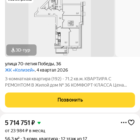
3D-тур
улица 70-летия Победы
,
36
ЖК «Колизей»
, 4 квартал 2026
3-комнатная квартира (192) - 71.2 кв.м. КВАРТИРА С
РЕМОНТОМ В Жилой дом № 36 КОМФОРТ-КЛАССА Цена
указана за квартиру с ремонтом, также вы можете приобрести
эту квартиру с черновой отделкой. Прямая продажа от
Позвонить
Застройщика! ЖК «Колизей» - это
5 714 751
₽
от 23 984 ₽ в месяц
56,3 м²
3-комн. квартира
12 этаж из 17