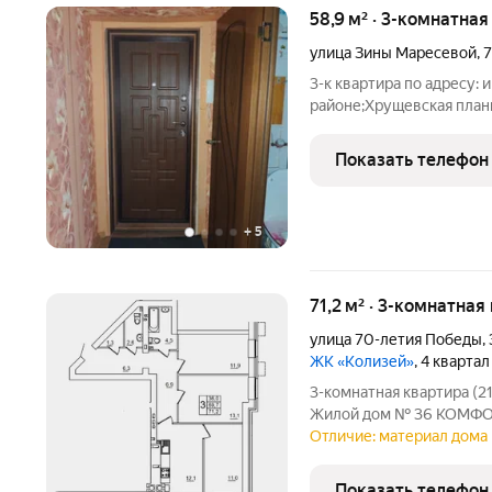
58,9 м² · 3-комнатная
улица Зины Маресевой
,
7
3-к квартира по адресу: 
районе;Хрущевская плани
6.20Комнаты: 21.4 + 11.0
состоянии. Пластиковые 
Показать телефон
+
5
71,2 м² · 3-комнатная
улица 70-летия Победы
,
ЖК «Колизей»
, 4 кварта
3-комнатная квартира (2
Жилой дом № 36 КОМФОР
ремонтом, также вы мож
Отличие: материал дома 
отделкой. Прямая продаж
Показать телефон