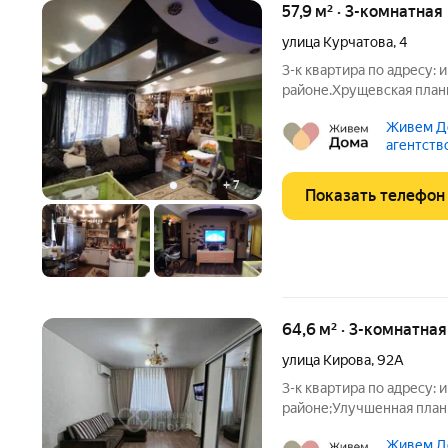
57,9 м² · 3-комнатная
улица Курчатова
,
4
3-к квартира по адресу: и
районе.Хрущевская плани
6.30 кв. метров.Раздельны
Живем Д
метров.Квартира в отли
агентств
+
7
Показать телефон
64,6 м² · 3-комнатна
улица Кирова
,
92А
3-к квартира по адресу: 
районе;Улучшенная плани
кухня 8.10Раздельные ком
Живем Д