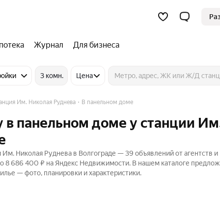
Ра
потека
Журнал
Для бизнеса
ройки
3 комн.
Цена
анция Им. Николая Руднева
В панельном доме
 в панельном доме у станции Им
е
 Им. Николая Руднева в Волгограде — 39 объявлений от агентств и
до 8 686 400 ₽ на Яндекс Недвижимости. В нашем каталоге предло
жилье — фото, планировки и характеристики.