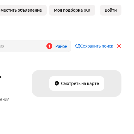
зместить объявление
Моя подборка ЖК
Войти
1
Сохранить поиск
Район
.
Смотреть на карте
жения