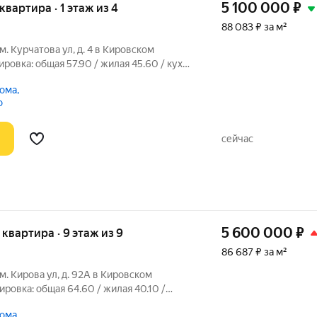
5 100 000
₽
 квартира · 1 этаж из 4
88 083 ₽ за м²
м. Курчатова ул, д. 4 в Кировском
ровка: общая 57.90 / жилая 45.60 / кухня
е комнаты: 22.0 + 13.0 + 10.6 кв.
ома,
чном состоянии. Двухуровневые потолки.
о
сейчас
5 600 000
₽
я квартира · 9 этаж из 9
86 687 ₽ за м²
им. Кирова ул, д. 92А в Кировском
ровка: общая 64.60 / жилая 40.10 /
наты: 16.9 + 13.2 + 10.0 метровКвартира
ома,