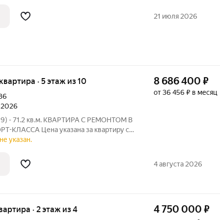
 64 армии, колосовая, Федорова,
ака. Быстрова, Одоевского. Общая
21 июля 2026
8 686 400
₽
 квартира · 5 этаж из 10
от 36 456 ₽ в месяц
36
л 2026
59) - 71.2 кв.м. КВАРТИРА С РЕМОНТОМ В
Т-КЛАССА Цена указана за квартиру с
ете приобрести эту квартиру с черновой
не указан.
а от Застройщика! ЖК «Колизей» - это
4 августа 2026
4 750 000
₽
квартира · 2 этаж из 4