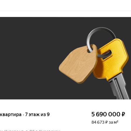
Ж
До 100 тыс. ₽
5 690 000
₽
 квартира · 7 этаж из 9
84 673 ₽ за м²