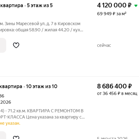
4 120 000
₽
 квартира · 5 этаж из 5
69 949 ₽ за м²
им. Зины Маресевой ул, д. 7 в Кировском
ровка: общая 58.90 / жилая 44.20 / кухня
 + 11.8 метровКвартира в хорошем
окна. На полу линолеум. Установлены
сейчас
8 686 400
₽
 квартира · 10 этаж из 10
от 36 456 ₽ в месяц
36
л 2026
14) - 71.2 кв.м. КВАРТИРА С РЕМОНТОМ В
Т-КЛАССА Цена указана за квартиру с
ете приобрести эту квартиру с черновой
не указан.
а от Застройщика! ЖК «Колизей» - это
5 августа 2026