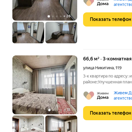
в хорошем состоянии. От
агентств
планировкой -
+
26
Показать телефон
66,6 м² · 3-комнатная
улица Никитина
,
119
3-к квартира по адресу: и
районе;Улучшенная плани
13.00 (после переплани
Живем Д
увеличилась)Раздельные к
агентств
метровКвартира в хоро
+
15
Показать телефон