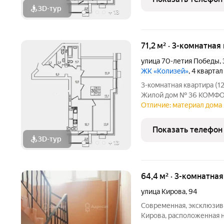
3D-тур
+
13
71,2 м² · 3-комнатная
улица 70-летия Победы
,
ЖК «Колизей»
, 4 кварта
3-комнатная квартира (1
Жилой дом № 36 КОМФОР
ремонтом, также вы мож
Отличие: материал дома 
отделкой. Прямая продаж
Показать телефон
3D-тур
+
13
64,4 м² · 3-комнатна
улица Кирова
,
94
Современная, эксклюзивн
Кирова, расположенная н