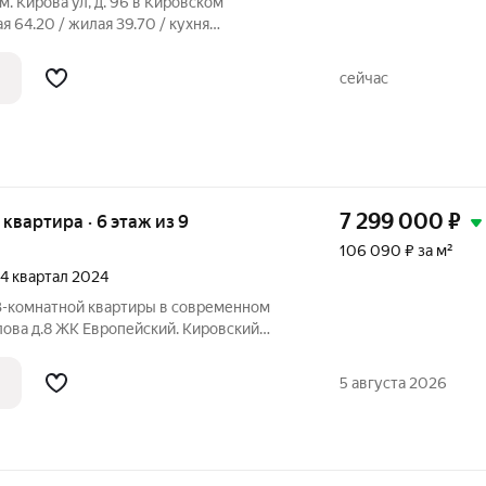
им. Кирова ул, д. 96 в Кировском
 64.20 / жилая 39.70 / кухня
 16.7 + 13.2 + 9.9 метровКвартира в
яжные потолки. Пластиковые окна. На
сейчас
7 299 000
₽
я квартира · 6 этаж из 9
106 090 ₽ за м²
, 4 квартал 2024
3-комнатной квартиры в современном
олова д.8 ЖК Европейский. Кировский
. Выгодное расположение
5 августа 2026