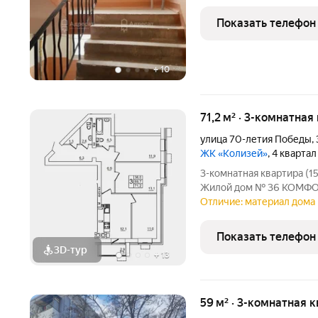
планировки. Рядом улицы
губкина, Курчатова, Коз
Показать телефон
площадь 65 кв.м, Жилая
+
10
71,2 м² · 3-комнатная
улица 70-летия Победы
,
ЖК «Колизей»
, 4 кварта
3-комнатная квартира (1
Жилой дом № 36 КОМФОР
ремонтом, также вы мож
Отличие: материал дома 
отделкой. Прямая продаж
Показать телефон
3D-тур
+
13
59 м² · 3-комнатная 