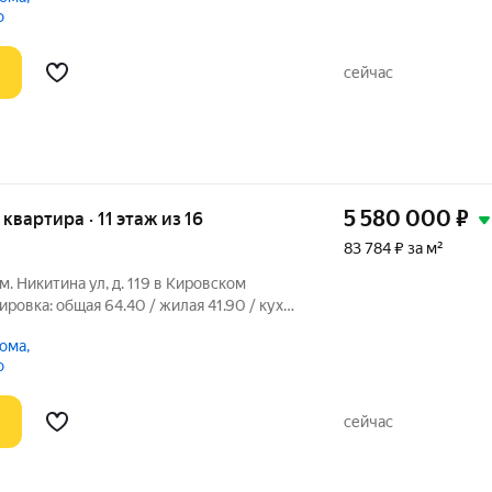
личная квартира, с очень удобной
о
сейчас
5 580 000
₽
 квартира · 11 этаж из 16
83 784 ₽ за м²
м. Никитина ул, д. 119 в Кировском
ровка: общая 64.40 / жилая 41.90 / кухня
ровки площадь кухни
ома,
омнаты: 11.8 + 18.2 + 11.9
о
шем
сейчас