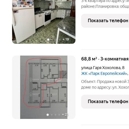
3-к квартира по адресу: 
районе;Планировка: общая
10.50Раздельные комнаты:
хорошем состоянии. Нат
Показать телефон
полу ламинат.
+
19
68,8 м² · 3-комнатна
улица Гаря Хохолова
,
8
ЖК «Парк Европейский»
Объект: Продажа новой 
доме по адресу: ул. Хох
район, г. Волгоград. Ключевые преимущества: Новый
современный дом, сданный в 2025 году
Показать телефон
в новой части района
+
23