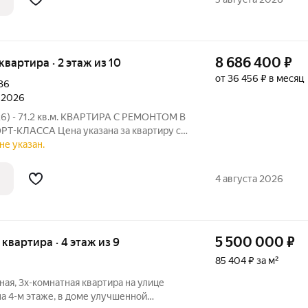
8 686 400
₽
 квартира · 2 этаж из 10
от 36 456 ₽ в месяц
36
л 2026
26) - 71.2 кв.м. КВАРТИРА С РЕМОНТОМ В
Т-КЛАССА Цена указана за квартиру с
ете приобрести эту квартиру с черновой
не указан.
а от Застройщика! ЖК «Колизей» - это
4 августа 2026
5 500 000
₽
я квартира · 4 этаж из 9
85 404 ₽ за м²
ая, 3х-комнатная квартира на улице
а 4-м этаже, в доме улучшенной