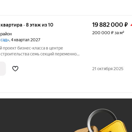
19 882 000
₽
я квартира · 8 этаж из 10
200 000 ₽ за м²
 район
 сад»
, 4 квартал 2027
 семь секций переменной
ажей. Секции образуют внутренний
ый от машин. С верхних этажей
21 октября 2025
е
Ж