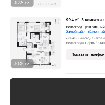
3D-тур
+
17
99,4 м² · 3-комнатна
Волгоград
,
Центральный
Жилой район «Каменный
«Каменный сад» знаковый проект бизнес-класса в центре
Волгограда. Первый этап строительства
этажности от 8 до 10 эт
приватный двор, свободн
Показать телефон
открываются панорамны
3D-тур
+
2
ЕЖЕМЕСЯЧНЫЙ ПЛАТЁ