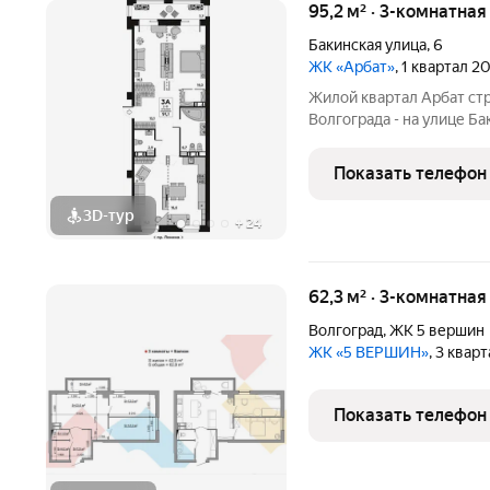
95,2 м² · 3-комнатна
Бакинская улица
,
6
ЖК «Арбат»
, 1 квартал 2
Жилой квартал Арбат ст
Волгограда - на улице Б
«Арбат» началось в 2014 
уникальный и амбициозны
Показать телефон
спланирован в
3D-тур
+
24
62,3 м² · 3-комнатна
Волгоград
,
ЖК 5 вершин
ЖК «5 ВЕРШИН»
, 3 квар
Показать телефон