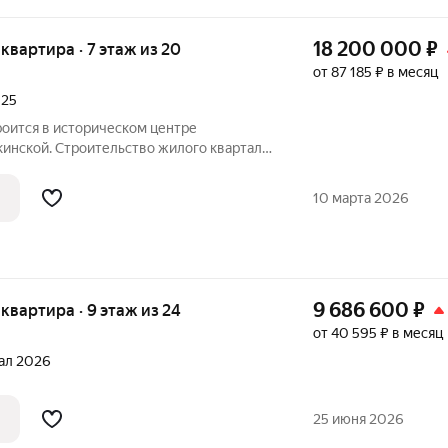
18 200 000
₽
я квартира · 7 этаж из 20
от 87 185 ₽ в месяц
025
роится в историческом центре
акинской. Строительство жилого квартала
году. Уже тогда было видно, что это
й проект для Волгограда. Квартал был
10 марта 2026
9 686 600
₽
я квартира · 9 этаж из 24
от 40 595 ₽ в месяц
тал 2026
25 июня 2026