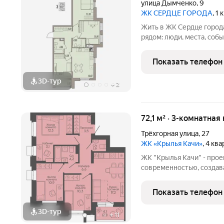
улица Дымченко
,
9
ЖК СЕРДЦЕ ГОРОДА
, 1
Жить в ЖК Сердце города
рядом: люди, места, соб
центре ритма, но двигат
в Центральном районе, г
Показать телефон
3D-тур
+
2
72,1 м² · 3-комнатная
Трёхгорная улица
,
27
ЖК «Крылья Качи»
, 4 кв
ЖК "Крылья Качи" - проек
современностью, создав
Жилой квартал строится 
Дзержинского района Вол
Показать телефон
ул. Трехгорная, 27 и
3D-тур
+
11