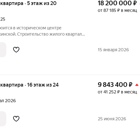
18 200 000
₽
я квартира · 5 этаж из 20
от 87 185 ₽ в месяц
025
роится в историческом центре
акинской. Строительство жилого квартала
году. Уже тогда было видно, что это
й проект для Волгограда. Квартал был
15 января 2026
9 843 400
₽
я квартира · 16 этаж из 24
от 41 252 ₽ в месяц
тал 2026
25 июня 2026