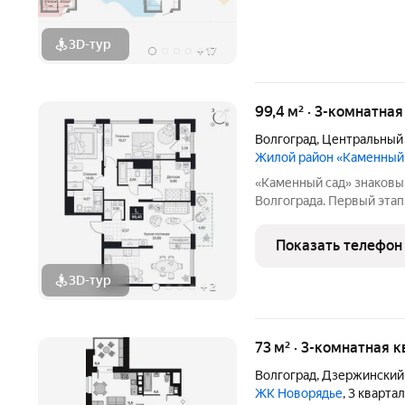
3D-тур
+
17
99,4 м² · 3-комнатна
Волгоград
,
Центральный
Жилой район «Каменный
«Каменный сад» знаковый проект бизнес-класса в центре
Волгограда. Первый этап строительства
этажности от 8 до 10 эт
приватный двор, свободн
Показать телефон
открываются панорамны
3D-тур
+
2
73 м² · 3-комнатная к
Волгоград
,
Дзержинский
ЖК Новорядье
, 3 кварта