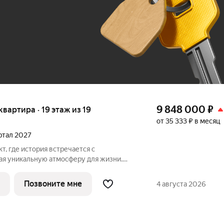
До 100 тыс. ₽
9 848 000
₽
 квартира · 19 этаж из 19
от 35 333 ₽ в месяц
артал 2027
т, где история встречается с
ая уникальную атмосферу для жизни.
в одном из уютных уголков
гограда - в микрорайоне Кача, по адресу
Позвоните мне
4 августа 2026