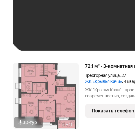
До 30 тыс. ₽
До 50 тыс. ₽
До 70 тыс. ₽
Больше 100 тыс. ₽
72,1 м² · 3-комнатная
Трёхгорная улица
,
27
ЖК «Крылья Качи»
, 4 кв
ЖК "Крылья Качи" - проек
современностью, создав
Жилой квартал строится 
Дзержинского района Вол
Показать телефон
ул. Трехгорная, 27 и
3D-тур
+
11