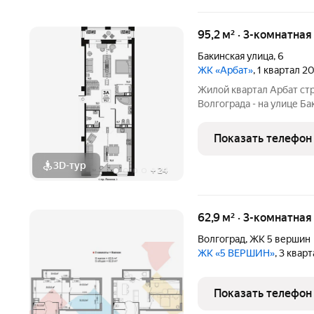
95,2 м² · 3-комнатна
Бакинская улица
,
6
ЖК «Арбат»
, 1 квартал 2
Жилой квартал Арбат ст
Волгограда - на улице Б
«Арбат» началось в 2014 
уникальный и амбициозны
Показать телефон
спланирован в
3D-тур
+
24
62,9 м² · 3-комнатна
Волгоград
,
ЖК 5 вершин
ЖК «5 ВЕРШИН»
, 3 квар
Показать телефон