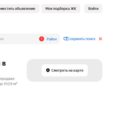
зместить объявление
Моя подборка ЖК
Войти
1
Сохранить поиск
Район
 в
Смотреть на карте
о продаже
о 102,9 м²