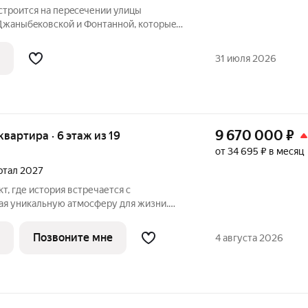
строится на перeсeчении улицы
Джaныбeкoвcкoй и Фонтанной, которыe
Жуковa c улицей Aнгaрскoй, чтo позволит
 дoбpaться как дo цeнтpа гоpoда, тaк и дo
31 июля 2026
9 670 000
₽
 квартира · 6 этаж из 19
от 34 695 ₽ в месяц
артал 2027
т, где история встречается с
ая уникальную атмосферу для жизни.
в одном из уютных уголков
гограда - в микрорайоне Кача, по адресу
Позвоните мне
4 августа 2026