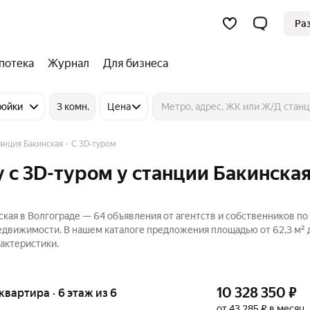
Ра
потека
Журнал
Для бизнеса
ройки
3 комн.
Цена
анция Бакинская
C 3D-туром
 c 3D-туром у станции Бакинская
ская в Волгограде — 64 объявления от агентств и собственников п
Недвижимости. В нашем каталоге предложения площадью от 62,3 м² д
актеристики.
10 328 350
₽
 квартира · 6 этаж из 6
от 43 285 ₽ в месяц