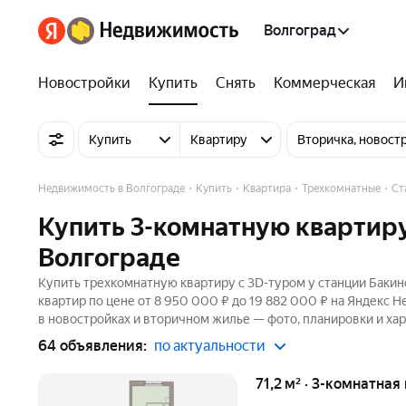
Волгоград
Новостройки
Купить
Снять
Коммерческая
И
Купить
Квартиру
Вторичка, новост
Недвижимость в Волгограде
Купить
Квартира
Трехкомнатные
Ст
Купить 3-комнатную квартиру
Волгограде
Купить трехкомнатную квартиру c 3D-туром у станции Бакин
квартир по цене от 8 950 000 ₽ до 19 882 000 ₽ на Яндекс 
в новостройках и вторичном жилье — фото, планировки и хар
64 объявления:
по актуальности
71,2 м² · 3-комнатная