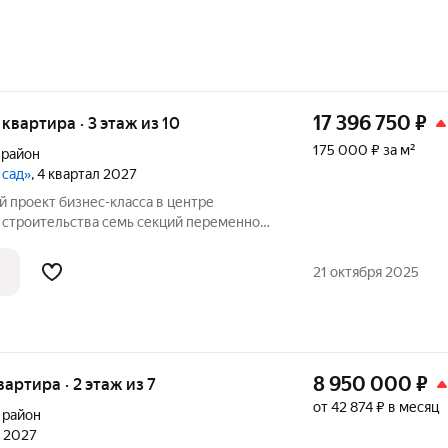
17 396 750
₽
я квартира · 3 этаж из 10
175 000 ₽ за м²
 район
 сад»
, 4 квартал 2027
 семь секций переменной
ажей. Секции образуют внутренний
ый от машин. С верхних этажей
21 октября 2025
е
8 950 000
₽
вартира · 2 этаж из 7
от 42 874 ₽ в месяц
 район
л 2027