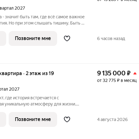
 квартал 2027
 - значит быть там, где всё самое важное
ытия. Но при этом слышать тишину. Быть в
ься в своём темпе. Комплекс расположен
де сосредоточена вся городская
Позвоните мне
6 часов назад
9 135 000
₽
 квартира · 2 этаж из 19
от 32 775 ₽ в месяц
артал 2027
т, где история встречается с
ая уникальную атмосферу для жизни.
в одном из уютных уголков
гограда - в микрорайоне Кача, по адресу
Позвоните мне
4 августа 2026