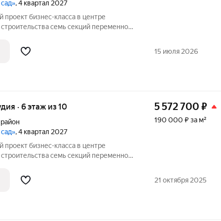
 сад»
, 4 квартал 2027
 семь секций переменной
ажей. Секции образуют внутренний
ый от машин. С верхних этажей
15 июля 2026
е
5 572 700
₽
удия · 6 этаж из 10
190 000 ₽ за м²
 район
 сад»
, 4 квартал 2027
 семь секций переменной
ажей. Секции образуют внутренний
ый от машин. С верхних этажей
21 октября 2025
е