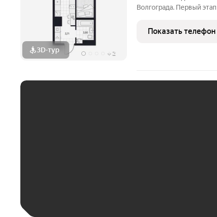
Волгограда. Первый этап строительства
этажности от 8 до 10 эт
приватный двор, свободн
Показать телефон
открываются панорамны
3D-тур
+
2
ЕЖЕМЕСЯЧНЫЙ ПЛАТЁ
До 30 тыс. ₽
До 50 тыс. ₽
До 70 тыс. ₽
Больше 100 тыс. ₽