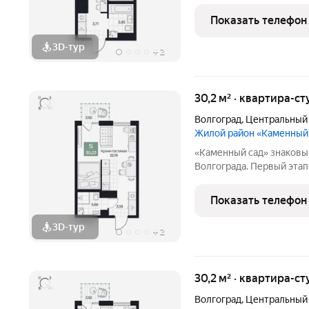
этажности от 8 до 10 эт
приватный двор, свободн
Показать телефон
открываются панорамны
3D-тур
+
2
30,2 м² · квартира-ст
Волгоград
,
Центральный
Жилой район «Каменный
«Каменный сад» знаковый проект бизнес-класса в центре
Волгограда. Первый этап строительства
этажности от 8 до 10 эт
приватный двор, свободн
Показать телефон
открываются панорамны
3D-тур
+
2
30,2 м² · квартира-ст
Волгоград
,
Центральный