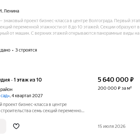
И. Ленина
 знаковый проект бизнес-класса в центре Волгограда. Первый эта
секций переменной этажности от 8 до 10 этажей. Секции образуют 
дный от машин. С верхних этажей открываются панорамные виды на
зовет!». Прямой выезд на пр. Ленина открывает быстрый доступ к 
мный паркинг для жителей, гостевые места по периметру района.
сдано
3 строятся
5 640 000
₽
удия · 1 этаж из 10
200 000 ₽ за м²
 район
 сад»
, 4 квартал 2027
 семь секций переменной
ажей. Секции образуют внутренний
ый от машин. С верхних этажей
15 июля 2026
е