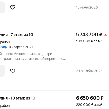
ажей. Секции образуют внутренний
ый от машин. С верхних этажей
15 июля 2026
е
5 743 700
₽
удия · 7 этаж из 10
190 000 ₽ за м²
 район
 сад»
, 4 квартал 2027
 семь секций переменной
ажей. Секции образуют внутренний
ый от машин. С верхних этажей
24 октября 2025
е
6 650 600
₽
удия · 10 этаж из 10
220 000 ₽ за м²
 район