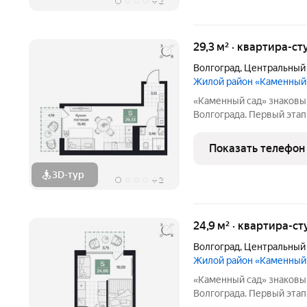
+
2
29,3 м² · квартира-ст
Волгоград
,
Центральный
Жилой район «Каменный
«Каменный сад» знаковый проект бизнес-класса в центре
Волгограда. Первый этап строительства
этажности от 8 до 10 эт
приватный двор, свободн
Показать телефон
открываются панорамны
3D-тур
+
2
24,9 м² · квартира-ст
Волгоград
,
Центральный
Жилой район «Каменный
«Каменный сад» знаковый проект бизнес-класса в центре
Волгограда. Первый этап строительства