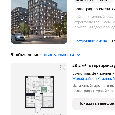
4 кв. 2027
бизнес
Волгоград
,
пр. имени В.
Район «Каменный сад» —
строительства — семь 
приватный двор, свобо
ансамбль «Родина-мать 
+
1
инфраструктуре. Подзе
Застройщик Имена
3 
51 объявление:
по актуальности
28,2 м² · квартира-ст
Волгоград
,
Центральный
Жилой район «Каменный
«Каменный сад» знаковый проект бизнес-класса в центре
Волгограда. Первый этап строительства
этажности от 8 до 10 эт
приватный двор, свободн
Показать телефон
открываются панорамны