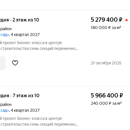
5 279 400
₽
удия · 2 этаж из 10
180 000 ₽ за м²
 район
 сад»
, 4 квартал 2027
 семь секций переменной
ажей. Секции образуют внутренний
ый от машин. С верхних этажей
21 октября 2025
е
5 966 400
₽
удия · 7 этаж из 10
240 000 ₽ за м²
 район
 сад»
, 4 квартал 2027
 семь секций переменной