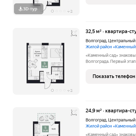
открываются панорамны
3D-тур
+
2
32,5 м² · квартира-ст
Волгоград
,
Центральный
Жилой район «Каменный
«Каменный сад» знаковый проект бизнес-класса в центре
Волгограда. Первый этап строительства
этажности от 8 до 10 эт
приватный двор, свободн
Показать телефон
открываются панорамны
+
2
24,9 м² · квартира-ст
Волгоград
,
Центральный
Жилой район «Каменный
«Каменный сад» знаковый проект бизнес-класса в центре