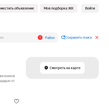
зместить объявление
Моя подборка ЖК
Войти
1
Сохранить поиск
Район
Смотреть на карте
твенников
ощадью от