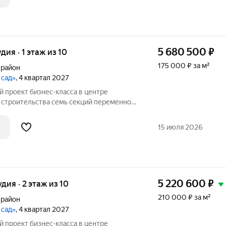
е
5 680 500
₽
удия · 1 этаж из 10
175 000 ₽ за м²
 район
 сад»
, 4 квартал 2027
 семь секций переменной
ажей. Секции образуют внутренний
ый от машин. С верхних этажей
15 июля 2026
е
5 220 600
₽
удия · 2 этаж из 10
210 000 ₽ за м²
 район
 сад»
, 4 квартал 2027