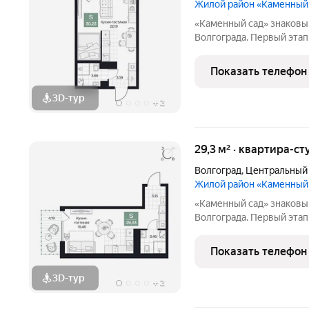
Жилой район «Каменный
«Каменный сад» знаковый проект бизнес-класса в центре
Волгограда. Первый этап строительства
этажности от 8 до 10 эт
приватный двор, свободн
Показать телефон
открываются панорамны
3D-тур
+
2
29,3 м² · квартира-ст
Волгоград
,
Центральный
Жилой район «Каменный
«Каменный сад» знаковый проект бизнес-класса в центре
Волгограда. Первый этап строительства
этажности от 8 до 10 эт
приватный двор, свободн
Показать телефон
открываются панорамны
3D-тур
+
2