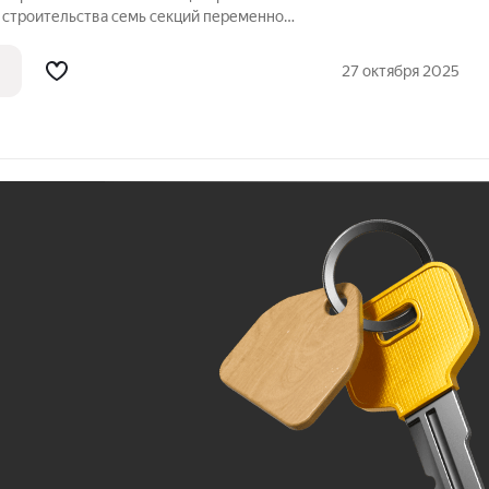
 семь секций переменной
ажей. Секции образуют внутренний
ый от машин. С верхних этажей
27 октября 2025
е
Ж
До 100 тыс. ₽