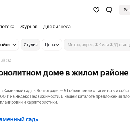
Ра
потека
Журнал
Для бизнеса
ройки
Студия
Цена
ый сад
монолитном доме в жилом районе
е
«Каменный сад» в Волгограде — 51 объявление от агентств и собс
8 100 ₽ на Яндекс Недвижимости. В нашем каталоге предложения пл
 планировки и характеристики.
Каменный сад»