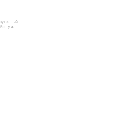
п
внутренний
 Волгу и
городской