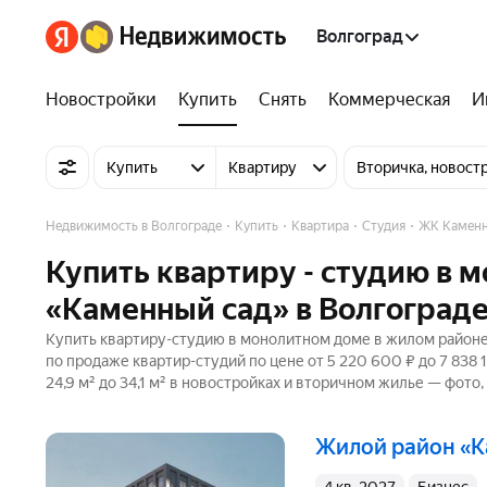
Волгоград
Новостройки
Купить
Снять
Коммерческая
И
Купить
Квартиру
Вторичка, новост
Недвижимость в Волгограде
Купить
Квартира
Студия
ЖК Каменн
Купить квартиру - студию в 
«Каменный сад» в Волгоград
Купить квартиру-студию в монолитном доме в жилом районе 
по продаже квартир-студий по цене от 5 220 600 ₽ до 7 83
24,9 м² до 34,1 м² в новостройках и вторичном жилье — фото,
жилой район «