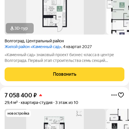
3D-тур
Волгоград
,
Центральный район
Жилой район «Каменный сад»
, 4 квартал 2027
«Каменный сад» знаковый проект бизнес-класса в центре
Волгограда. Первый этап строительства семь секций
переменной этажности от 8 до 10 этажей. Секции образуют
внутренний приватный двор, свободный от машин. С верхних
Позвонить
этажей открываются панорамные
7 058 400
₽
29,4 м²
квартира-студия
3 этаж из 10
новостройка