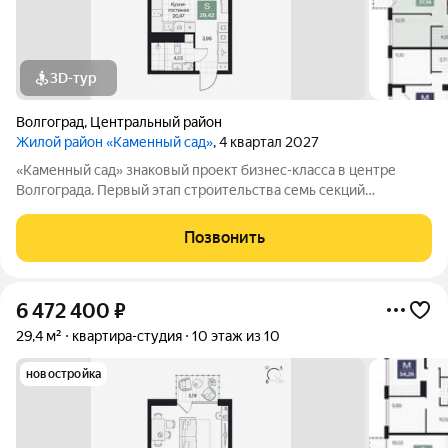
3D-тур
Волгоград
,
Центральный район
Жилой район «Каменный сад»
, 4 квартал 2027
«Каменный сад» знаковый проект бизнес-класса в центре
Волгограда. Первый этап строительства семь секций
переменной этажности от 8 до 10 этажей. Секции образуют
внутренний приватный двор, свободный от машин. С верхних
Позвонить
этажей открываются панорамные
6 472 400
₽
29,4 м²
квартира-студия
10 этаж из 10
новостройка