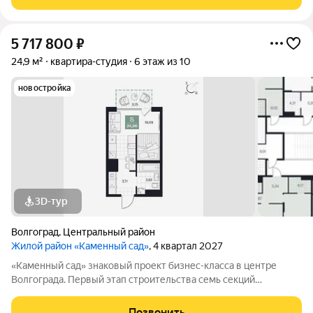
этажей открываются панорамные
5 717 800
₽
24,9 м²
квартира-студия
6 этаж из 10
новостройка
3D-тур
Волгоград
,
Центральный район
Жилой район «Каменный сад»
, 4 квартал 2027
«Каменный сад» знаковый проект бизнес-класса в центре
Волгограда. Первый этап строительства семь секций
переменной этажности от 8 до 10 этажей. Секции образуют
внутренний приватный двор, свободный от машин. С верхних
Позвонить