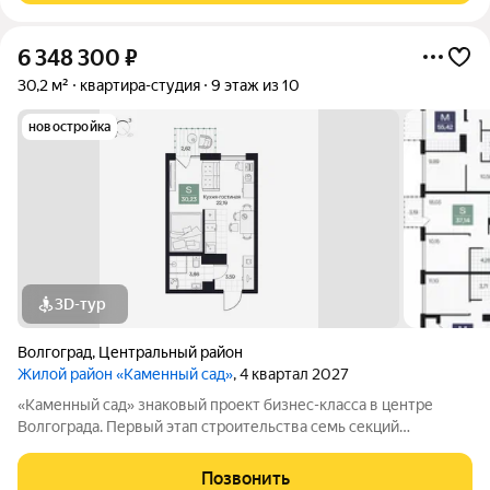
6 348 300
₽
30,2 м²
квартира-студия
9 этаж из 10
новостройка
3D-тур
Волгоград
,
Центральный район
Жилой район «Каменный сад»
, 4 квартал 2027
«Каменный сад» знаковый проект бизнес-класса в центре
Волгограда. Первый этап строительства семь секций
переменной этажности от 8 до 10 этажей. Секции образуют
внутренний приватный двор, свободный от машин. С верхних
Позвонить