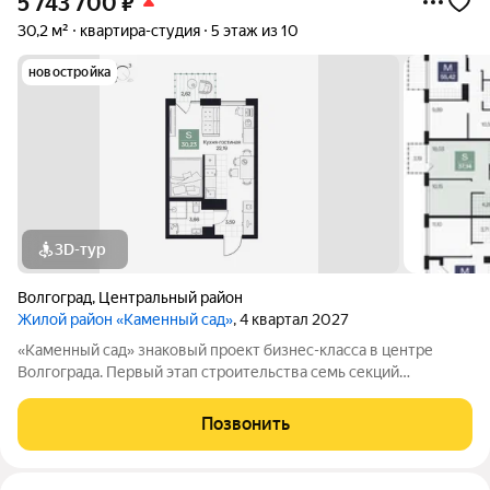
5 743 700
₽
30,2 м²
квартира-студия
5 этаж из 10
новостройка
3D-тур
Волгоград
,
Центральный район
Жилой район «Каменный сад»
, 4 квартал 2027
«Каменный сад» знаковый проект бизнес-класса в центре
Волгограда. Первый этап строительства семь секций
переменной этажности от 8 до 10 этажей. Секции образуют
внутренний приватный двор, свободный от машин. С верхних
Позвонить
этажей открываются панорамные