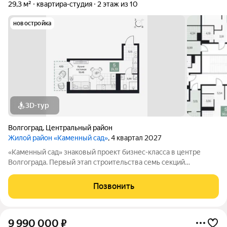
29,3 м²
квартира-студия
2 этаж из 10
новостройка
3D-тур
Волгоград
,
Центральный район
Жилой район «Каменный сад»
, 4 квартал 2027
«Каменный сад» знаковый проект бизнес-класса в центре
Волгограда. Первый этап строительства семь секций
переменной этажности от 8 до 10 этажей. Секции образуют
внутренний приватный двор, свободный от машин. С верхних
Позвонить
этажей открываются панорамные
9 990 000
₽