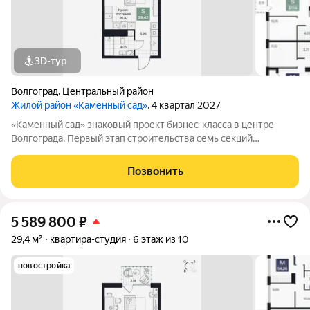
3D-тур
Волгоград
,
Центральный район
Жилой район «Каменный сад»
, 4 квартал 2027
«Каменный сад» знаковый проект бизнес-класса в центре
Волгограда. Первый этап строительства семь секций
переменной этажности от 8 до 10 этажей. Секции образуют
внутренний приватный двор, свободный от машин. С верхних
Позвонить
этажей открываются панорамные
5 589 800
₽
29,4 м²
квартира-студия
6 этаж из 10
новостройка