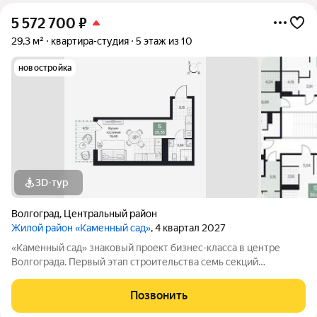
5 572 700
₽
29,3 м²
квартира-студия
5 этаж из 10
новостройка
3D-тур
Волгоград
,
Центральный район
Жилой район «Каменный сад»
, 4 квартал 2027
«Каменный сад» знаковый проект бизнес-класса в центре
Волгограда. Первый этап строительства семь секций
переменной этажности от 8 до 10 этажей. Секции образуют
внутренний приватный двор, свободный от машин. С верхних
Позвонить
этажей открываются панорамные