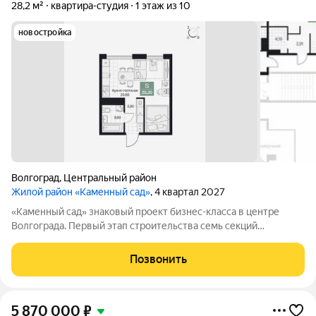
28,2 м²
квартира-студия
1 этаж из 10
новостройка
Волгоград
,
Центральный район
Жилой район «Каменный сад»
, 4 квартал 2027
«Каменный сад» знаковый проект бизнес-класса в центре
Волгограда. Первый этап строительства семь секций
переменной этажности от 8 до 10 этажей. Секции образуют
внутренний приватный двор, свободный от машин. С верхних
Позвонить
этажей открываются панорамные
5 870 000
₽