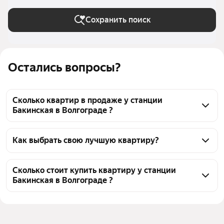
Сохранить поиск
Остались вопросы?
Сколько квартир в продаже у станции
Бакинская в Волгограде ?
На Яндекс Недвижимости в продаже у станции 
Бакинская в Волгограде 55 квартир, из них 4 
Как выбрать свою лучшую квартиру?
объявления от агентств, 51 объявление от 
Чтобы купить квартиру - студию рядом с озером у 
застройщиков
станции Бакинская, воспользуйтесь тепловой 
Сколько стоит купить квартиру у станции
Бакинская в Волгограде ?
картой для оценки инфраструктуры и 
транспортной доступности в выбранном районе у 
Цена за квадратный метр
175 000 — 270 000 ₽
станции Бакинская в Волгограде
Площадь
25 — 53 м²
Для легкого выбора подходящей квартиры в 