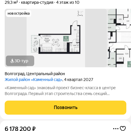
29,3 м²
квартира-студия
4 этаж из 10
новостройка
3D-тур
Волгоград
,
Центральный район
Жилой район «Каменный сад»
, 4 квартал 2027
«Каменный сад» знаковый проект бизнес-класса в центре
Волгограда. Первый этап строительства семь секций
переменной этажности от 8 до 10 этажей. Секции образуют
внутренний приватный двор, свободный от машин. С верхних
Позвонить
этажей открываются панорамные
6 178 200
₽