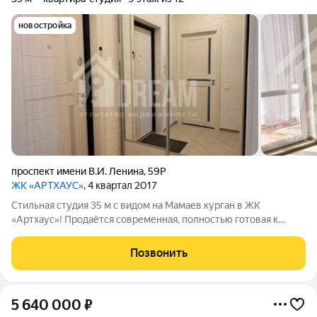
новостройка
проспект имени В.И. Ленина
,
59Р
ЖК «АРТХАУС»
, 4 квартал 2017
Стильная студия 35 м с видом на Мамаев курган в ЖК
«Артхаус»! Продаётся современная, полностью готовая к
проживанию квартира-студия на 9 этаже в престижном
Центральном районе. Идеальный вариант «под ключ» для
Позвонить
комфортной жизни или готовый
5 640 000
₽