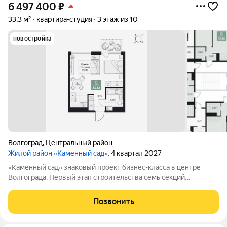
6 497 400
₽
33,3 м²
квартира-студия
3 этаж из 10
новостройка
Волгоград
,
Центральный район
Жилой район «Каменный сад»
, 4 квартал 2027
«Каменный сад» знаковый проект бизнес-класса в центре
Волгограда. Первый этап строительства семь секций
переменной этажности от 8 до 10 этажей. Секции образуют
внутренний приватный двор, свободный от машин. С верхних
Позвонить
этажей открываются панорамные