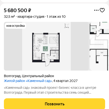
5 680 500
₽
32,5 м²
квартира-студия
1 этаж из 10
новостройка
Волгоград
,
Центральный район
Жилой район «Каменный сад»
, 4 квартал 2027
«Каменный сад» знаковый проект бизнес-класса в центре
Волгограда. Первый этап строительства семь секций
переменной этажности от 8 до 10 этажей. Секции образуют
внутренний приватный двор, свободный от машин. С верхних
Позвонить
этажей открываются панорамные