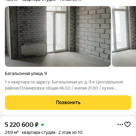
Батальонная улица
,
9
1-к квартира по адресу: Батальонная ул, д. 9 в Центральном
районе;Планировка: общая 46.50 / жилая 21.90 / кухня
15.80Пластиковые окна. Есть застекленная пластиком
лоджияКвартира не угловая, окна выходят во двор в сторону
Позвонить
стадиона Волгоград
5 220 600
₽
24,9 м²
квартира-студия
2 этаж из 10