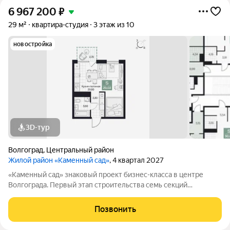
6 967 200
₽
29 м²
квартира-студия
3 этаж из 10
новостройка
3D-тур
Волгоград
,
Центральный район
Жилой район «Каменный сад»
, 4 квартал 2027
«Каменный сад» знаковый проект бизнес-класса в центре
Волгограда. Первый этап строительства семь секций
переменной этажности от 8 до 10 этажей. Секции образуют
внутренний приватный двор, свободный от машин. С верхних
Позвонить
этажей открываются панорамные