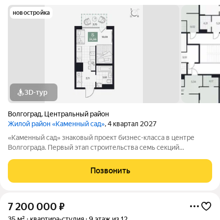
новостройка
3D-тур
Волгоград
,
Центральный район
Жилой район «Каменный сад»
, 4 квартал 2027
«Каменный сад» знаковый проект бизнес-класса в центре
Волгограда. Первый этап строительства семь секций
переменной этажности от 8 до 10 этажей. Секции образуют
внутренний приватный двор, свободный от машин. С верхних
Позвонить
этажей открываются панорамные
7 200 000
₽
35 м²
квартира-студия
9 этаж из 12