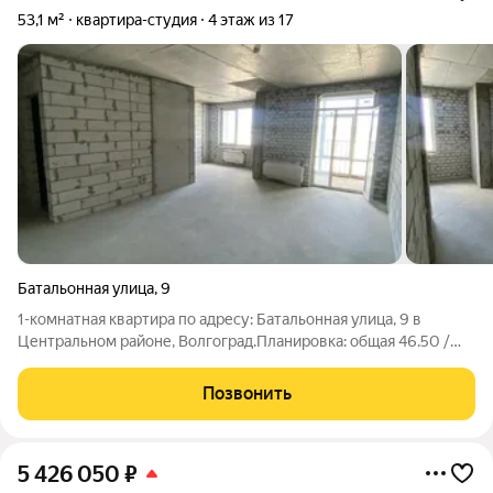
53,1 м²
квартира-студия
4 этаж из 17
Батальонная улица
,
9
1-комнатная квартира по адресу: Батальонная улица, 9 в
Центральном районе, Волгоград.Планировка: общая 46.50 /
жилая 21.90 / кухня 3.00 кв. метров.Пластиковые окна. Есть
застекленная пластиком лоджия.Квартира не угловая, окна
Позвонить
выходят на стадион
5 426 050
₽