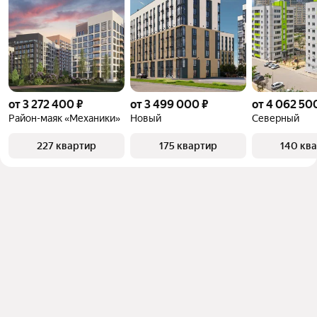
от 3 272 400 ₽
от 3 499 000 ₽
от 4 062 50
Район-маяк «Механики»
Новый
Северный
227 квартир
175 квартир
140 кв