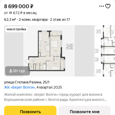
8 699 000
₽
от 41 672 ₽ в месяц
62,3 м²
2-комн. квартира
2 этаж из 17
новостройка
3D-тур
улица Степана Разина
,
25/1
ЖК «Берег Волги»
, 4 квартал 2025
Жилой комплекс «Берег Волги» город-курорт для жизни в
Ворошиловском районе г. Волгограда. Архитектура жилого
комплекса вдохновлена близостью большой реки: её
величием, свободой и свежестью. Единство строгих
Позвонить
Позвоните мне