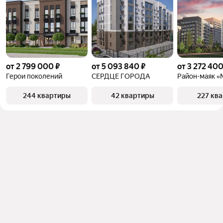
от 2 799 000 ₽
от 5 093 840 ₽
от 3 272 400
Герои поколений
СЕРДЦЕ ГОРОДА
Район-маяк «
244 квартиры
42 квартиры
227 кв