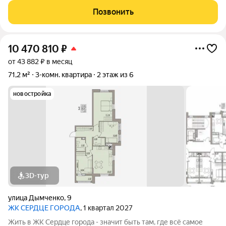
кухня 6,5 кв. м., санузел 3,85 кв. м. В квартире свежий ремонт в
Позвонить
10 470 810
₽
от 43 882 ₽ в месяц
71,2 м²
3-комн. квартира
2 этаж из 6
новостройка
3D-тур
улица Дымченко
,
9
ЖК СЕРДЦЕ ГОРОДА
, 1 квартал 2027
Жить в ЖК Сердце города - значит быть там, где всё самое