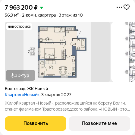
7 963 200
₽
56,9 м²
2-комн. квартира
3 этаж из 10
новостройка
3D-тур
Волгоград
,
ЖК Новый
Квартал «Новый»
, 3 квартал 2027
Жилой квартал «Новый», расположившийся на берегу Волги,
станет флагманом Тракторозаводского района. «НОВЫЙ» это:
Разноэтажная застройка, расположенная в живописном месте
с панорамными видами на реку и масштабное собственное
Позвонить
Позвоните мне
благоустройство. Проект