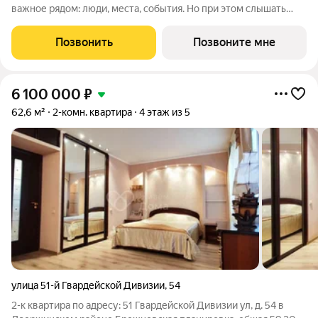
важное рядом: люди, места, события. Но при этом слышать
тишину. Быть в центре ритма, но двигаться в своём темпе.
Комплекс расположен в Центральном районе, где
Позвонить
Позвоните мне
сосредоточена вся городская
6 100 000
₽
62,6 м²
2-комн. квартира
4 этаж из 5
улица 51-й Гвардейской Дивизии
,
54
2-к квартира по адресу: 51 Гвардейской Дивизии ул, д. 54 в