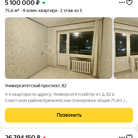
5 100 000
₽
75,6 м²
4-комн. квартира
2 этаж из 5
Университетский проспект
,
82
4-к квартира по адресу: Университетский пр-кт, д. 82 в
Советском районе;Брежневская планировка: общая 75.60 /
жилая 55.20 / кухня 7.00Раздельные комнаты: 8.4 + 12.0 + 12.4
+ 22.4 метровКвартира в хорошем состоянии. На полу
Позвонить
линолеум. Раздельный
26 794 150
₽