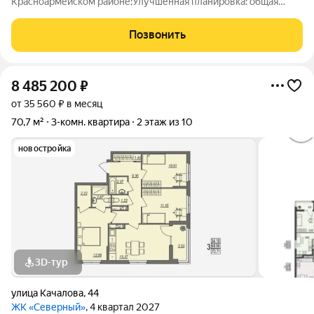
Красноармейском районе;Улучшенная планировка: общая
35.40 / жилая 18.00 / кухня 8.00Квартира в хорошем
состоянии. Пластиковые окна. На полу линолеум. Установлены
Позвонить
современные межкомнатные двери. Есть
8 485 200
₽
от 35 560 ₽ в месяц
70,7 м²
3-комн. квартира
2 этаж из 10
новостройка
3D-тур
улица Качалова
,
44
ЖК «Северный»
, 4 квартал 2027