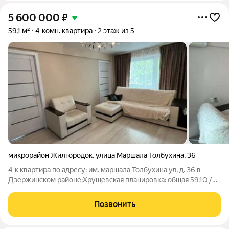
5 600 000
₽
59,1 м²
4-комн. квартира
2 этаж из 5
микрорайон Жилгородок
,
улица Маршала Толбухина
,
36
4-к квартира по адресу: им. маршала Толбухина ул, д. 36 в
Дзержинском районе;Хрущевская планировка: общая 59.10 /
жилая 43.30 / кухня 6.00Раздельные комнаты: 7.5 + 9.5 + 17.9 +
8.4 метровКвартира в хорошем состоянии. Натяжные потолки.
Позвонить
Пластиковые