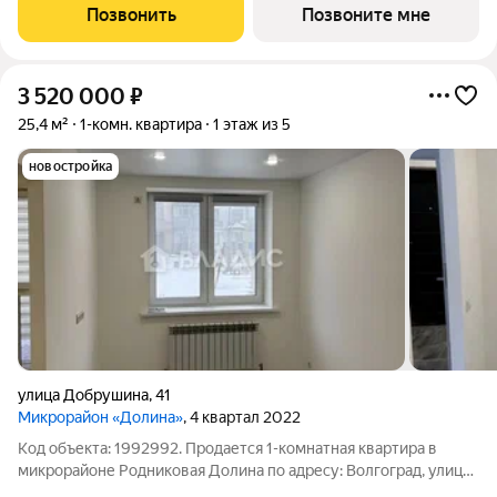
Комплекс от федерального девелопера «Железно» находится
Позвонить
Позвоните мне
в районе Тулака
3 520 000
₽
25,4 м²
1-комн. квартира
1 этаж из 5
новостройка
улица Добрушина
,
41
Микрорайон «Долина»
, 4 квартал 2022
Код объекта: 1992992. Продается 1-комнатная квартира в
микрорайоне Родниковая Долина по адресу: Волгоград, улица
Добрушина, 41. Oбщaя плoщадь 25,4 кв. м., комната 11,2 кв. м.,