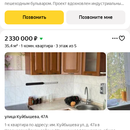
пешеходным бульваром. Проект вдохновлен индустриальным
характером Красноармейского района, мощью Волго-Донского
канала и людьми, которые здесь живут и работают. Это
Позвонить
Позвоните мне
пространство для людей действия
2 330 000
₽
35,4 м²
1-комн. квартира
3 этаж из 5
улица Куйбышева
,
47А
1-к квартира по адресу: им. Куйбышева ул, д. 47а в