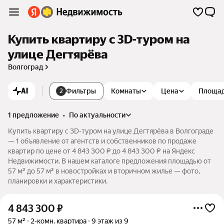
Купить квартиру c 3D-туром на
улице Дегтярёва
Волгоград
AI
Фильтры
Комнаты
Цена
Площа
2
1 предложение
•
по актуальности
Купить квартиру c 3D-туром на улице Дегтярёва в Волгограде
— 1 объявление от агентств и собственников по продаже
квартир по цене от 4 843 300 ₽ до 4 843 300 ₽ на Яндекс
Недвижимости. В нашем каталоге предложения площадью от
57 м² до 57 м² в новостройках и вторичном жилье — фото,
планировки и характеристики.
4 843 300
₽
57 м²
2-комн. квартира
9 этаж из 9