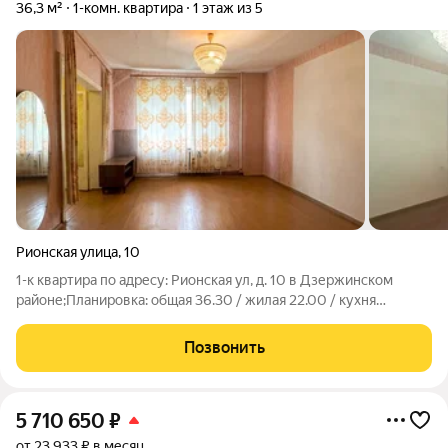
36,3 м²
1-комн. квартира
1 этаж из 5
Рионская улица
,
10
1-к квартира по адресу: Рионская ул, д. 10 в Дзержинском
районе;Планировка: общая 36.30 / жилая 22.00 / кухня
8.00При продаже остается: плитаКвартира разносторонняя и
не угловая, окна выходят во двор на тихую улицуУсловия
Позвонить
продажи: 1 собственник,
5 710 650
₽
от 23 933 ₽ в месяц