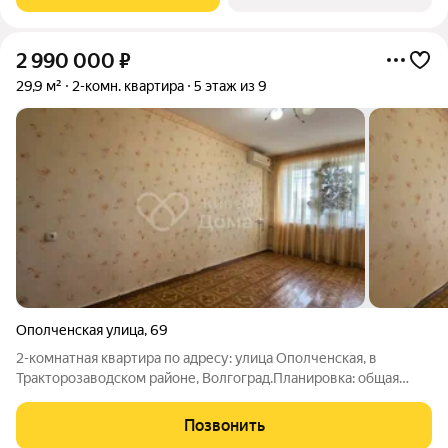
монументальных форм и спокойных фоновых
2 990 000
₽
29,9 м²
2-комн. квартира
5 этаж из 9
Ополченская улица
,
69
2-комнатная квартира по адресу: улица Ополченская, в
Тракторозаводском районе, Волгоград.Планировка: общая
29.90 / жилая 25.00 / кухня 2.00Раздельные комнаты: 15.7 +
9.3 метровВ квартире установлены качественные
Позвонить
пластиковые окна с двухкамерным