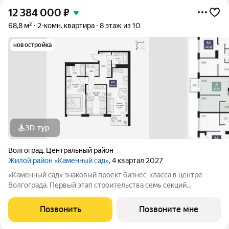
12 384 000
₽
68,8 м²
2-комн. квартира
8 этаж из 10
новостройка
3D-тур
Волгоград
,
Центральный район
Жилой район «Каменный сад»
, 4 квартал 2027
«Каменный сад» знаковый проект бизнес-класса в центре
Волгограда. Первый этап строительства семь секций
переменной этажности от 8 до 10 этажей. Секции образуют
внутренний приватный двор, свободный от машин. С верхних
Позвонить
Позвоните мне
этажей открываются панорамные