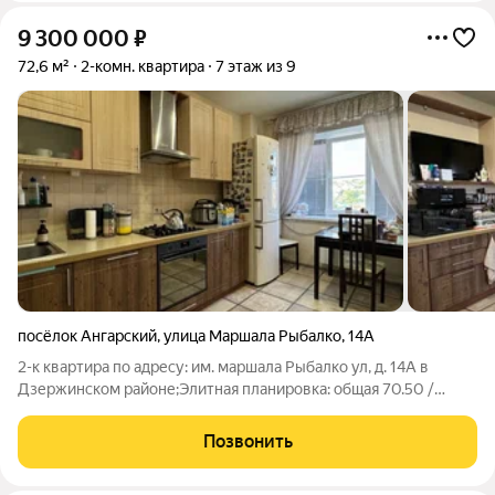
9 300 000
₽
72,6 м²
2-комн. квартира
7 этаж из 9
посёлок Ангарский
,
улица Маршала Рыбалко
,
14А
2-к квартира по адресу: им. маршала Рыбалко ул, д. 14А в
Дзержинском районе;Элитная планировка: общая 70.50 /
жилая 38.90 / кухня 13.10Раздельные комнаты: 18.80 + 20.10
метровКвартира в отличном состоянии. Натяжные потолки.
Позвонить
Пластиковые окна. На полу