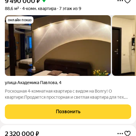
9 490 000
₽
88,6 м²
4-комн. квартира
7 этаж из 9
онлайн показ
улица Академика Павлова
,
4
Роскошная 4-комнатная квартира с видом на Волгу! О
квартире:Продается просторная и светлая квартира для тех,
кто ценит эстетику, комфорт и тишину. Выполнен
эксклюзивный дизайнерский ремонт с использованием
Позвонить
премиальных отделочных материалов. Интерьер
2 320 000
₽