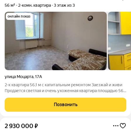
56 м²
2-комн. квартира
3 этаж из 3
онлайн показ
улица Моцарта
,
17А
2-к квартира 56,1 м с капитальным ремонтом Заезжай и живи
Продается светлая и очень ухоженная квартира площадью 56,1
м в кирпичном доме на комфортном 3 этаже. Главное
преимущество квартиры здесь уже все сделано. Полностью
Позвонить
заменены электропроводка,
2 930 000
₽