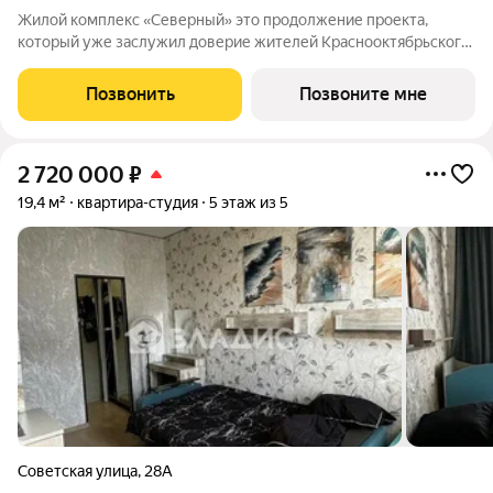
Жилой комплекс «Северный» это продолжение проекта,
который уже заслужил доверие жителей Краснооктябрьского
района. Комплекс ценят за продуманные планировки,
благоустроенную территорию и комфортную среду для
Позвонить
Позвоните мне
жизни. Новый этап проекта создан с учетом
2 720 000
₽
19,4 м²
квартира-студия
5 этаж из 5
Советская улица
,
28А