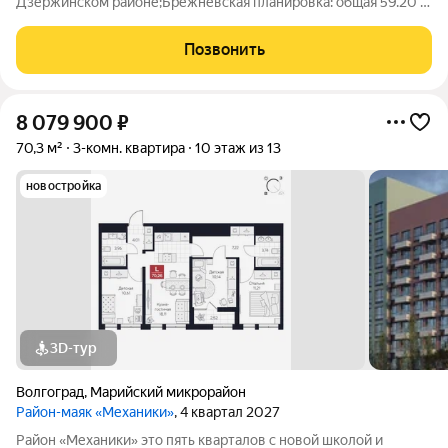
Дзержинском районе;Брежневская планировка: общая 59.20 /
жилая 38.30 / кухня 7.00Раздельные комнаты: 21.3 + 17
метровКвартира в отличном состоянии. В квартире выполнен
Позвонить
капитальный ремонт,
8 079 900
₽
70,3 м²
3-комн. квартира
10 этаж из 13
новостройка
3D-тур
Волгоград
,
Марийский микрорайон
Район-маяк «Механики»
, 4 квартал 2027
Район «Механики» это пять кварталов с новой школой и