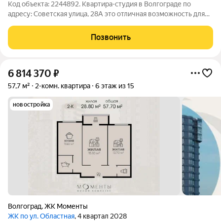
Код объекта: 2244892. Квартира-студия в Волгограде по
адресу: Советская улица, 28А это отличная возможность для
тех, кто ищет комфортное жильё по доступной цене. Общая
площадь составляет 19,4 кв. м, из которых жилая площадь 14,2
Позвонить
кв. м, а кухня 3
6 814 370
₽
57,7 м²
2-комн. квартира
6 этаж из 15
новостройка
Волгоград
,
ЖК Моменты
ЖК по ул. Областная
, 4 квартал 2028