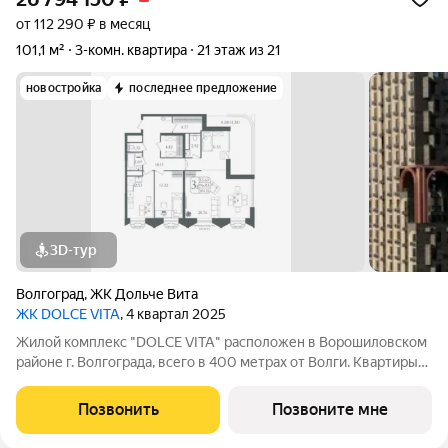
от 112 290 ₽ в месяц
101,1 м²
3-комн. квартира
21 этаж из 21
новостройка
последнее предложение
3D-тур
Волгоград
,
ЖК Дольче Вита
ЖК DOLCE VITA
, 4 квартал 2025
Жилой комплекс "DOLCE VITA" расположен в Ворошиловском
районе г. Волгограда, всего в 400 метрах от Волги. Квартиры
площадью от 32 до 110 м. Панорамные виды, террасы,
закрытый двор без машин, собственный фонтан, детская и
Позвонить
Позвоните мне
баскетбольная площадки,