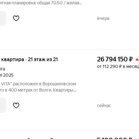
тная планировка: общая 70.50 / жилая
льные комнаты: 18.80 + 20.10
ном состоянии. Натяжные потолки.
вчера
лу
26 794 150
₽
я квартира · 21 этаж из 21
от 112 290 ₽ в месяц
ита
ал 2025
 VITA" расположен в Ворошиловском
его в 400 метрах от Волги. Квартиры
. Панорамные виды, террасы, закрытый
нный фонтан, детская и баскетбольная
сейчас