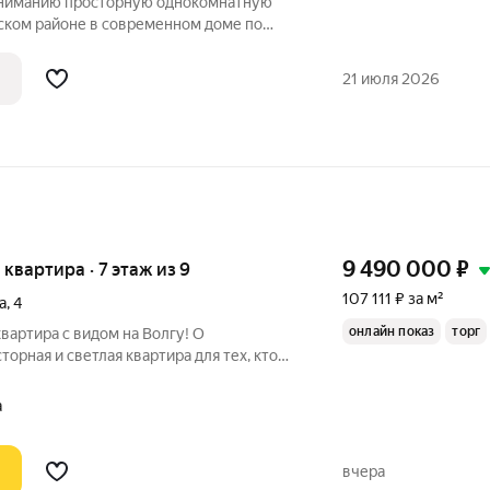
ниманию просторную однокомнатную
ском районе в современном доме по
 видом на реку Волга. Ключевые
21 июля 2026
9 490 000
₽
я квартира · 7 этаж из 9
107 111 ₽ за м²
а
,
4
онлайн показ
торг
вартира с видом на Волгу! О
орная и светлая квартира для тех, кто
т и тишину. Выполнен эксклюзивный
использованием премиальных
а
 Интерьер
вчера