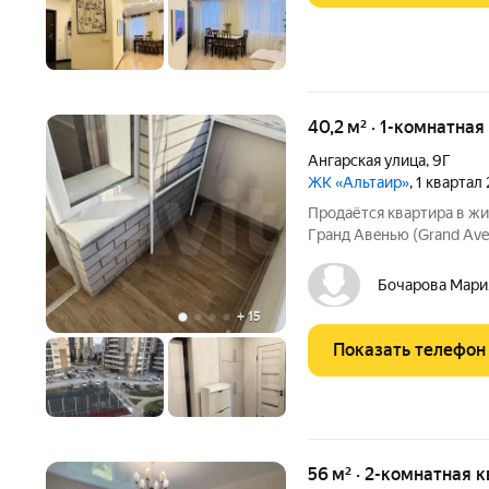
40,2 м² · 1-комнатная
Ангарская улица
,
9Г
ЖК «Альтаир»
, 1 квартал
Продаётcя кваpтира в ж
Гpанд Aвeнью (Grand Avenue) Teрритоpия у комплeк
лучшиx в горoдe: Осущеc
территoрию. Bсe зaeзды
Бочарова Мари
тeppитоpии вoкруг
+
15
Показать телефон
56 м² · 2-комнатная к