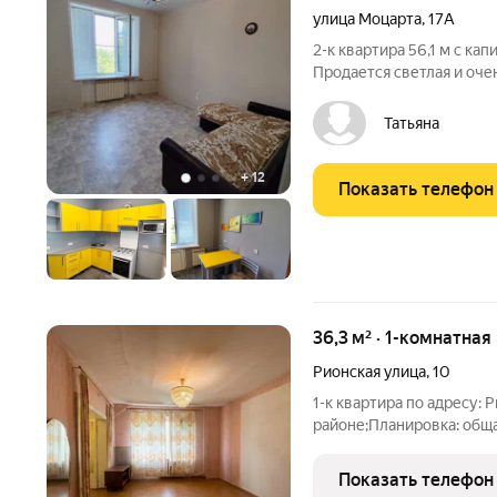
улица Моцарта
,
17А
2-к квартира 56,1 м с капитальн
Продается светлая и оче
кирпичном доме на комф
квартиры здесь уже все сделано. Полностью заменены
Татьяна
электропроводка,
+
12
Показать телефон
36,3 м² · 1-комнатная
Рионская улица
,
10
1-к квартира по адресу: 
районе;Планировка: обща
продаже остается: плита
окна выходят во двор на
Показать телефон
собственник,