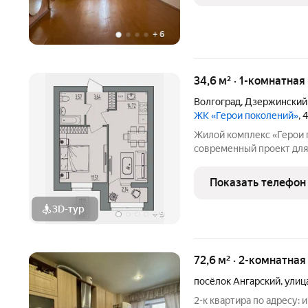
+
6
34,6 м² · 1-комнатная
Волгоград
,
Дзержинский
ЖК «Герои поколений»
, 
Жилой комплекс «Герои пок
современный проект для 
строительства и безопас
малоэтажную застройку,
Показать телефон
приватную атмосферу.
3D-тур
+
9
72,6 м² · 2-комнатная
посёлок Ангарский
,
улиц
2-к квартира по адресу: 