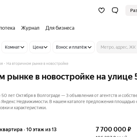
Ра
потека
Журнал
Для бизнеса
Комнат
Цена
Взнос и платёж
ря
На вторичном рынке в новостройке
м рынке в новостройке на улице 
 50 лет Октября в Волгограде — 3 объявления от агентств и собств
а Яндекс Недвижимости. В нашем каталоге предложения площадью о
овки и характеристики.
7 700 000
₽
 квартира · 10 этаж из 13