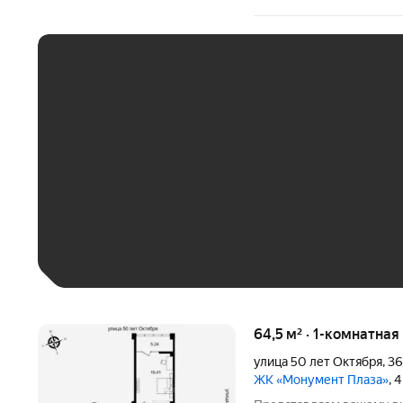
ЕЖЕМЕСЯЧНЫЙ ПЛАТЁ
До 30 тыс. ₽
До 50 тыс. ₽
До 70 тыс. ₽
Больше 100 тыс. ₽
64,5 м² · 1-комнатная
улица 50 лет Октября
,
36
ЖК «Монумент Плаза»
, 