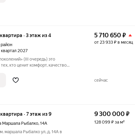
5 710 650
₽
 квартира · 3 этаж из 4
от 23 933 ₽ в месяц
 район
4 квартал 2027
олений» (III очередь) это
тех, кто ценит комфорт, качество
ную среду для жизни. Комплекс сочетает
 продуманную инфраструктуру и
сейчас
9 300 000
₽
 квартира · 7 этаж из 9
128 099 ₽ за м²
а Маршала Рыбалко
,
14А
им. маршала Рыбалко ул, д. 14А в