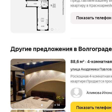
Представляем вашему в
квартиру в Красноармей
улице 50 лет Октября, с
параметры: Общая площадь: 66,8 м Жилая площадь: 19,4 м
Показать телефон
Просторная кухня: 29,1 м
Другие предложения в Волгограде
88,6 м² · 4-комнатна
улица Академика Павлов
Роскошная 4-комнатная к
квартире:Продается прост
ценит эстетику, комфор
дизайнерский ремонт с 
Алимова Илон
отделочных материалов.
+
14
Показать телефон