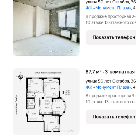
улица 50 лет Октября
,
36
ЖК «Монумент Плаза»
, 
В продаже просторная 2-
10 этаже 13-этажного с
районе, на улице 50 лет
составляет 72,5 м, жилая 40 м, что гарантирует достаточн
Показать телефон
пространства
+
17
87,7 м² · 3-комнатная
улица 50 лет Октября
,
36
ЖК «Монумент Плаза»
, 
В продаже просторная 3-
10 этаже 13-этажного с
районе, на улице 50 лет
составляет 90,1 м, что 
Показать телефон
комфорта для жизни
+
8