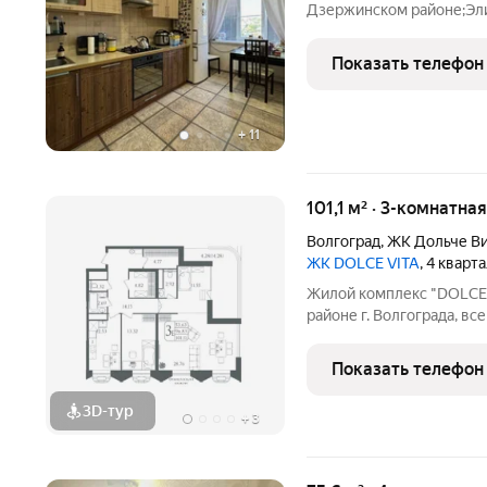
Дзержинском районе;Эли
38.90 / кухня 13.10Разде
метровКвартира в отлич
Показать телефон
Пластиковые окна. На по
+
11
101,1 м² · 3-комнатна
Волгоград
,
ЖК Дольче В
ЖК DOLCE VITA
, 4 кварт
Жилой комплекс "DOLCE
районе г. Волгограда, вс
площадью от 32 до 110 м
двор без машин, собстве
Показать телефон
площадки,
3D-тур
+
3