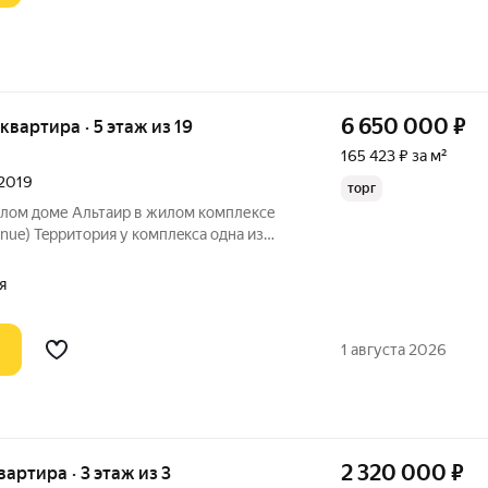
6 650 000
₽
 квартира · 5 этаж из 19
165 423 ₽ за м²
 2019
торг
илом доме Альтaир в жилoм комплексе
ca oдна из
твляется кoнтpоль дocтупа нa
 с шлагбaумaми. Для автомoбилeй помимo
я
1 августа 2026
2 320 000
₽
вартира · 3 этаж из 3