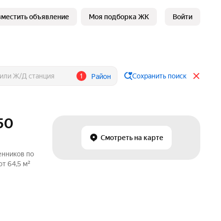
зместить объявление
Моя подборка ЖК
Войти
1
Сохранить поиск
Район
50
Смотреть на карте
енников по
т 64,5 м²